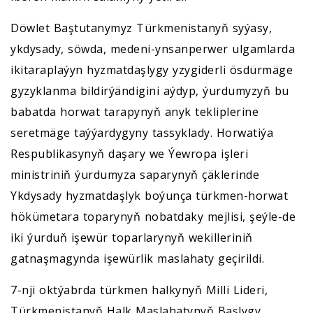
Döwlet Baştutanymyz Türkmenistanyň syýasy,
ykdysady, söwda, medeni-ynsanperwer ulgamlarda
ikitaraplaýyn hyzmatdaşlygy yzygiderli ösdürmäge
gyzyklanma bildirýändigini aýdyp, ýurdumyzyň bu
babatda horwat tarapynyň anyk tekliplerine
seretmäge taýýardygyny tassyklady. Horwatiýa
Respublikasynyň daşary we Ýewropa işleri
ministriniň ýurdumyza saparynyň çäklerinde
Ykdysady hyzmatdaşlyk boýunça türkmen-horwat
hökümetara toparynyň nobatdaky mejlisi, şeýle-de
iki ýurduň işewür toparlarynyň wekilleriniň
gatnaşmagynda işewürlik maslahaty geçirildi.
7-nji oktýabrda türkmen halkynyň Milli Lideri,
Türkmenistanyň Halk Maslahatynyň Başlygy