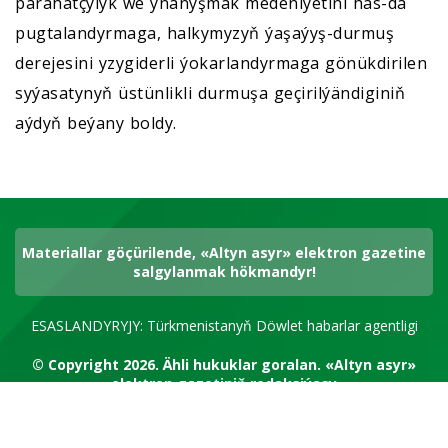
parahatçylyk we ynanyşmak medeniýetini has-da
pugtalandyrmaga, halkymyzyň ýaşaýyş-durmuş
derejesini yzygiderli ýokarlandyrmaga gönükdirilen
syýasatynyň üstünlikli durmuşa geçirilýändiginiň
aýdyň beýany boldy.
Materiallar göçürilende, «Altyn asyr» elektron gazetine
salgylanmak hökmandyr!
ESASLANDYRYJY: Türkmenistanyň Döwlet habarlar agentligi
© Copyright 2026.
Ähli hukuklar goralan.
«Altyn asyr»
elektron gazetiniň redaksiýasy
RSS kanal