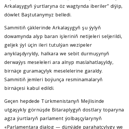
Arkalaşygyň ýurtlaryna öz wagtynda iberiler” diýip,
döwlet Baştutanymyz belledi.
Sammitiň çäklerinde Arkalaşygyň şu ýylyň
dowamynda alyp baran işleriniň netijeleri seljerildi,
geljek ýyl üçin ileri tutulýan wezipeler
anyklaşdyryldy, halkara we sebit durmuşynyň
derwaýys meseleleri ara alnyp maslahatlaşyldy,
birnäçe guramaçylyk meselelerine garaldy.
Sammitiň jemleri boýunça resminamalaryň
birnäçesi kabul edildi.
Geçen hepdede Türkmenistanyň Mejlisinde
utgaşykly görnüşde Bitaraplygyň dostlary toparyna
agza ýurtlaryň parlament ýolbaşçylarynyň
«Parlamentara dialog — dünýäde parahatçylygy we