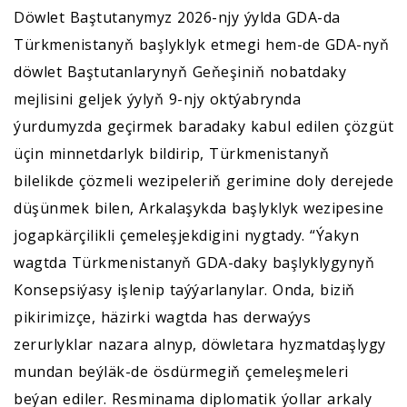
Döwlet Baştutanymyz 2026-njy ýylda GDA-da
Türkmenistanyň başlyklyk etmegi hem-de GDA-nyň
döwlet Baştutanlarynyň Geňeşiniň nobatdaky
mejlisini geljek ýylyň 9-njy oktýabrynda
ýurdumyzda geçirmek baradaky kabul edilen çözgüt
üçin minnetdarlyk bildirip, Türkmenistanyň
bilelikde çözmeli wezipeleriň gerimine doly derejede
düşünmek bilen, Arkalaşykda başlyklyk wezipesine
jogapkärçilikli çemeleşjekdigini nygtady. “Ýakyn
wagtda Türkmenistanyň GDA-daky başlyklygynyň
Konsepsiýasy işlenip taýýarlanylar. Onda, biziň
pikirimizçe, häzirki wagtda has derwaýys
zerurlyklar nazara alnyp, döwletara hyzmatdaşlygy
mundan beýläk-de ösdürmegiň çemeleşmeleri
beýan ediler. Resminama diplomatik ýollar arkaly