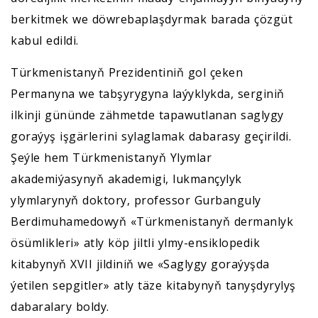
berkitmek we döwrebaplaşdyrmak barada çözgüt
kabul edildi.
Türkmenistanyň Prezidentiniň gol çeken
Permanyna we tabşyrygyna laýyklykda, serginiň
ilkinji gününde zähmetde tapawutlanan saglygy
goraýyş işgärlerini sylaglamak dabarasy geçirildi.
Şeýle hem Türkmenistanyň Ylymlar
akademiýasynyň akademigi, lukmançylyk
ylymlarynyň doktory, professor Gurbanguly
Berdimuhamedowyň «Türkmenistanyň dermanlyk
ösümlikleri» atly köp jiltli ylmy-ensiklopedik
kitabynyň XVII jildiniň we «Saglygy goraýyşda
ýetilen sepgitler» atly täze kitabynyň tanyşdyrylyş
dabaralary boldy.