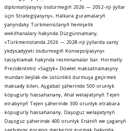
diplomatiýasyny ösdürmegiň 2026 — 2052-nji ýyllar
üçin Strategiýasyny», Halkara guramalaryň
ýanyndaky Türkmenistanyň hemişelik
wekilhanalary hakynda Düzgünnamany,
«Türkmenistanda 2026 — 2028-nji ýyllarda sanly
ykdysadyýeti ösdürmegiň Konsepsiýasyny»
tassyklamak hakynda resminamalar bar. Hormatly
Prezidentimiz «Saglyk» Döwlet maksatnamasyny
mundan beýläk-de üstünlikli durmuşa geçirmek
maksady bilen, Aşgabat şäherinde 500 orunlyk
köpugurly hassahanany, Ahal welaýatynyň Tejen
etrabynyň Tejen şäherinde 300 orunlyk etrabara
köpugurly hassahanany, Daşoguz welaýatynyň
Daşoguz şäherinde 400 orunlyk Enäniň we çaganyň
saglygyny goraýyş merkezini gurmak hakynda,