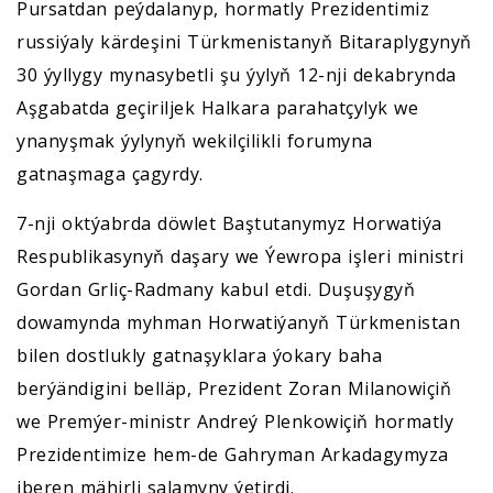
Pursatdan peýdalanyp, hormatly Prezidentimiz
russiýaly kärdeşini Türkmenistanyň Bitaraplygynyň
30 ýyllygy mynasybetli şu ýylyň 12-nji dekabrynda
Aşgabatda geçiriljek Halkara parahatçylyk we
ynanyşmak ýylynyň wekilçilikli forumyna
gatnaşmaga çagyrdy.
7-nji oktýabrda döwlet Baştutanymyz Horwatiýa
Respublikasynyň daşary we Ýewropa işleri ministri
Gordan Grliç-Radmany kabul etdi. Duşuşygyň
dowamynda myhman Horwatiýanyň Türkmenistan
bilen dostlukly gatnaşyklara ýokary baha
berýändigini belläp, Prezident Zoran Milanowiçiň
we Premýer-ministr Andreý Plenkowiçiň hormatly
Prezidentimize hem-de Gahryman Arkadagymyza
iberen mähirli salamyny ýetirdi.