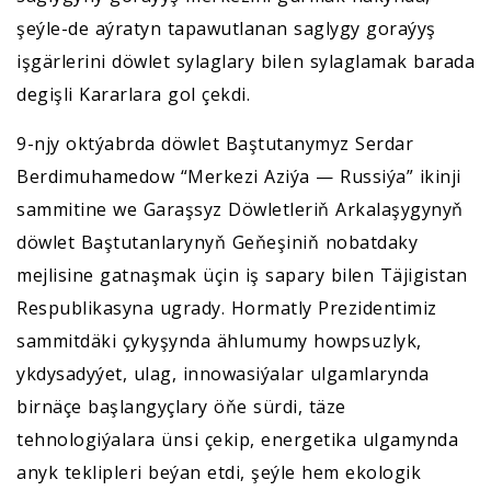
şeýle-de aýratyn tapawutlanan saglygy goraýyş
işgärlerini döwlet sylaglary bilen sylaglamak barada
degişli Kararlara gol çekdi.
9-njy oktýabrda döwlet Baştutanymyz Serdar
Berdimuhamedow “Merkezi Aziýa — Russiýa” ikinji
sammitine we Garaşsyz Döwletleriň Arkalaşygynyň
döwlet Baştutanlarynyň Geňeşiniň nobatdaky
mejlisine gatnaşmak üçin iş sapary bilen Täjigistan
Respublikasyna ugrady. Hormatly Prezidentimiz
sammitdäki çykyşynda ählumumy howpsuzlyk,
ykdysadyýet, ulag, innowasiýalar ulgamlarynda
birnäçe başlangyçlary öňe sürdi, täze
tehnologiýalara ünsi çekip, energetika ulgamynda
anyk teklipleri beýan etdi, şeýle hem ekologik