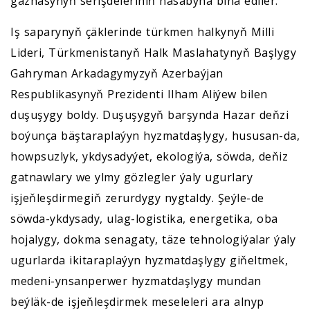
gaznasynyň serişdeleriniň hasabyna bina ediler.
Iş saparynyň çäklerinde türkmen halkynyň Milli
Lideri, Türkmenistanyň Halk Maslahatynyň Başlygy
Gahryman Arkadagymyzyň Azerbaýjan
Respublikasynyň Prezidenti Ilham Aliýew bilen
duşuşygy boldy. Duşuşygyň barşynda Hazar deňzi
boýunça bäştaraplaýyn hyzmatdaşlygy, hususan-da,
howpsuzlyk, ykdysadyýet, ekologiýa, söwda, deňiz
gatnawlary we ylmy gözlegler ýaly ugurlary
işjeňleşdirmegiň zerurdygy nygtaldy. Şeýle-de
söwda-ykdysady, ulag-logistika, energetika, oba
hojalygy, dokma senagaty, täze tehnologiýalar ýaly
ugurlarda ikitaraplaýyn hyzmatdaşlygy giňeltmek,
medeni-ynsanperwer hyzmatdaşlygy mundan
beýläk-de işjeňleşdirmek meseleleri ara alnyp