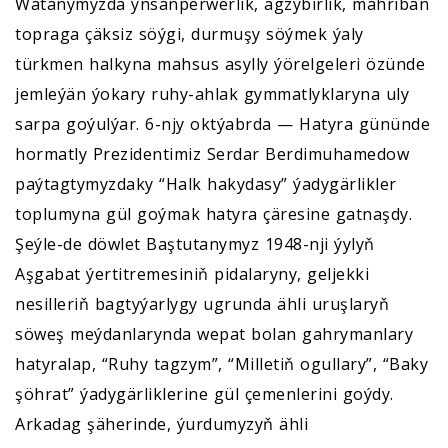
Watanymyzda ynsanperwerlik, agzybirlik, mähriban
topraga çäksiz söýgi, durmuşy söýmek ýaly
türkmen halkyna mahsus asylly ýörelgeleri özünde
jemleýän ýokary ruhy-ahlak gymmatlyklaryna uly
sarpa goýulýar. 6-njy oktýabrda — Hatyra gününde
hormatly Prezidentimiz Serdar Berdimuhamedow
paýtagtymyzdaky “Halk hakydasy” ýadygärlikler
toplumyna gül goýmak hatyra çäresine gatnaşdy.
Şeýle-de döwlet Baştutanymyz 1948-nji ýylyň
Aşgabat ýertitremesiniň pidalaryny, geljekki
nesilleriň bagtyýarlygy ugrunda ähli uruşlaryň
söweş meýdanlarynda wepat bolan gahrymanlary
hatyralap, “Ruhy tagzym”, “Milletiň ogullary”, “Baky
şöhrat” ýadygärliklerine gül çemenlerini goýdy.
Arkadag şäherinde, ýurdumyzyň ähli