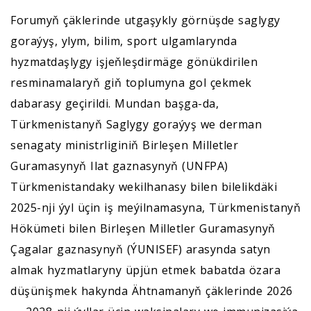
Forumyň çäklerinde utgaşykly görnüşde saglygy
goraýyş, ylym, bilim, sport ulgamlarynda
hyzmatdaşlygy işjeňleşdirmäge gönükdirilen
resminamalaryň giň toplumyna gol çekmek
dabarasy geçirildi. Mundan başga-da,
Türkmenistanyň Saglygy goraýyş we derman
senagaty ministrliginiň Birleşen Milletler
Guramasynyň Ilat gaznasynyň (UNFPA)
Türkmenistandaky wekilhanasy bilen bilelikdäki
2025-nji ýyl üçin iş meýilnamasyna, Türkmenistanyň
Hökümeti bilen Birleşen Milletler Guramasynyň
Çagalar gaznasynyň (ÝUNISEF) arasynda satyn
almak hyzmatlaryny üpjün etmek babatda özara
düşünişmek hakynda Ähtnamanyň çäklerinde 2026