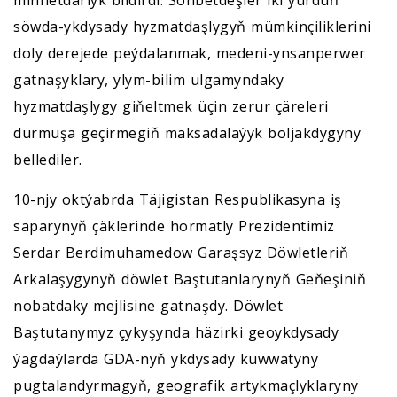
minnetdarlyk bildirdi. Söhbetdeşler iki ýurduň
söwda-ykdysady hyzmatdaşlygyň mümkinçiliklerini
doly derejede peýdalanmak, medeni-ynsanperwer
gatnaşyklary, ylym-bilim ulgamyndaky
hyzmatdaşlygy giňeltmek üçin zerur çäreleri
durmuşa geçirmegiň maksadalaýyk boljakdygyny
bellediler.
10-njy oktýabrda Täjigistan Respublikasyna iş
saparynyň çäklerinde hormatly Prezidentimiz
Serdar Berdimuhamedow Garaşsyz Döwletleriň
Arkalaşygynyň döwlet Baştutanlarynyň Geňeşiniň
nobatdaky mejlisine gatnaşdy. Döwlet
Baştutanymyz çykyşynda häzirki geoykdysady
ýagdaýlarda GDA-nyň ykdysady kuwwatyny
pugtalandyrmagyň, geografik artykmaçlyklaryny