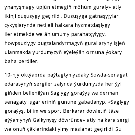
ynanyşmagy üpjün etmegiň möhüm guraly» atly
ikinji duşuşygy geçirildi. Duşuşyga gatnaşyjylar
çykyşlarynda netijeli halkara hyzmatdaşlygy
ilerletmekde we ählumumy parahatçylygy,
howpsuzlygy pugtalandyrmagyň gurallaryny işjeň
ulanmakda ýurdumyzyň eýeleýän ornuna ýokary
baha berdiler.
10-njy oktýabrda paýtagtymyzdaky Söwda-senagat
edarasynyň sergiler zalynda ýurdumyzda her ýyl
giňden bellenilýän Saglygy goraýyş we derman
senagaty işgärleriniň gününe gabatlanyp, «Saglygy
goraýyş, bilim we sport Berkarar döwletiň täze
eýýamynyň Galkynyşy döwründe» atly halkara sergi
we onuň çäklerindäki ylmy maslahat geçirildi. Şu