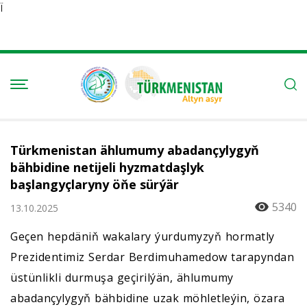
Ï
Türkmenistan ählumumy abadançylygyň
bähbidine netijeli hyzmatdaşlyk
başlangyçlaryny öňe sürýär
5340
13.10.2025
Geçen hepdäniň wakalary ýurdumyzyň hormatly
Prezidentimiz Serdar Berdimuhamedow tarapyndan
üstünlikli durmuşa geçirilýän, ählumumy
abadançylygyň bähbidine uzak möhletleýin, özara