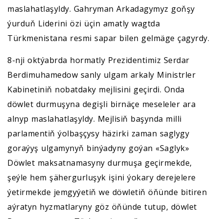
maslahatlaşyldy. Gahryman Arkadagymyz goňşy
ýurduň Liderini özi üçin amatly wagtda
Türkmenistana resmi sapar bilen gelmäge çagyrdy.
8-nji oktýabrda hormatly Prezidentimiz Serdar
Berdimuhamedow sanly ulgam arkaly Ministrler
Kabinetiniň nobatdaky mejlisini geçirdi. Onda
döwlet durmuşyna degişli birnäçe meseleler ara
alnyp maslahatlaşyldy. Mejlisiň başynda milli
parlamentiň ýolbaşçysy häzirki zaman saglygy
goraýyş ulgamynyň binýadyny goýan «Saglyk»
Döwlet maksatnamasyny durmuşa geçirmekde,
şeýle hem şähergurluşyk işini ýokary derejelere
ýetirmekde jemgyýetiň we döwletiň öňünde bitiren
aýratyn hyzmatlaryny göz öňünde tutup, döwlet