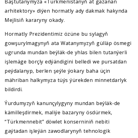
Baştutanymyza «Türkmenistanyň at gazanan
arhitektory» diýen hormatly ady dakmak hakynda
Mejlisiň kararyny okady.
Hormatly Prezidentimiz özüne bu sylagyň
gowşurylmagynyň ata Watanymyzyň gülläp ösmegi
ugrunda mundan beýläk-de yhlas bilen tutanýerli
işlemäge borçly edýändigini belledi we pursatdan
peýdalanyp, berlen şeýle ýokary baha üçin
mähriban halkymyza tüýs ýürekden minnetdarlyk
bildirdi.
Ýurdumyzyň kanunçylygyny mundan beýläk-de
kämilleşdirmek, maliýe bazaryny ösdürmek,
“Türkmennebit” döwlet konserniniň nebiti
gaýtadan işleýän zawodlarynyň tehnologik