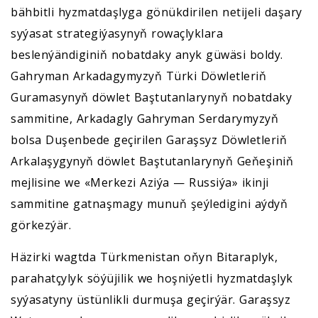
bähbitli hyzmatdaşlyga gönükdirilen netijeli daşary
syýasat strategiýasynyň rowaçlyklara
beslenýändiginiň nobatdaky anyk güwäsi boldy.
Gahryman Arkadagymyzyň Türki Döwletleriň
Guramasynyň döwlet Baştutanlarynyň nobatdaky
sammitine, Arkadagly Gahryman Serdarymyzyň
bolsa Duşenbede geçirilen Garaşsyz Döwletleriň
Arkalaşygynyň döwlet Baştutanlarynyň Geňeşiniň
mejlisine we «Merkezi Aziýa — Russiýa» ikinji
sammitine gatnaşmagy munuň şeýledigini aýdyň
görkezýär.
Häzirki wagtda Türkmenistan oňyn Bitaraplyk,
parahatçylyk söýüjilik we hoşniýetli hyzmatdaşlyk
syýasatyny üstünlikli durmuşa geçirýär. Garaşsyz