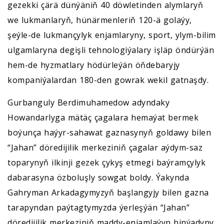
gezekki çärä dünýäniň 40 döwletinden alymlaryň
we lukmanlaryň, hünärmenleriň 120-ä golaýy,
şeýle-de lukmançylyk enjamlaryny, sport, ylym-bilim
ulgamlaryna degişli tehnologiýalary işläp öndürýän
hem-de hyzmatlary hödürleýän öňdebaryjy
kompaniýalardan 180-den gowrak wekil gatnaşdy.
Gurbanguly Berdimuhamedow adyndaky
Howandarlyga mätäç çagalara hemaýat bermek
boýunça haýyr-sahawat gaznasynyň goldawy bilen
“Jahan” döredijilik merkeziniň çagalar aýdym-saz
toparynyň ilkinji gezek çykyş etmegi baýramçylyk
dabarasyna özboluşly sowgat boldy. Ýakynda
Gahryman Arkadagymyzyň başlangyjy bilen gazna
tarapyndan paýtagtymyzda ýerleşýän “Jahan”
döredijilik merkeziniň maddy-enjamlaýyn binýadyny