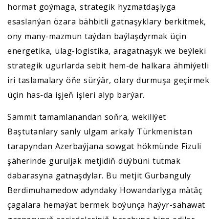
hormat goýmaga, strategik hyzmatdaşlyga
esaslanýan özara bähbitli gatnaşyklary berkitmek,
ony many-mazmun taýdan baýlaşdyrmak üçin
energetika, ulag-logistika, aragatnaşyk we beýleki
strategik ugurlarda sebit hem-de halkara ähmiýetli
iri taslamalary öňe sürýär, olary durmuşa geçirmek
üçin has-da işjeň işleri alyp barýar.
Sammit tamamlanandan soňra, wekiliýet
Baştutanlary sanly ulgam arkaly Türkmenistan
tarapyndan Azerbaýjana sowgat hökmünde Fizuli
şäherinde guruljak metjidiň düýbüni tutmak
dabarasyna gatnaşdylar. Bu metjit Gurbanguly
Berdimuhamedow adyndaky Howandarlyga mätäç
çagalara hemaýat bermek boýunça haýyr-sahawat