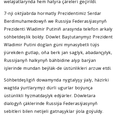
welaýatlarynda hem hatyra çäreleri geçirildi.
7-nji oktýabrda hormatly Prezidentimiz Serdar
Berdimuhamedowyň we Russiýa Federasiýasynyň
Prezidenti Wladimir Putiniň arasynda telefon arkaly
söhbetdeşlik boldy. Döwlet Baştutanymyz Prezident
Wladimir Putini doglan güni mynasybetli tüýs
ýürekden gutlap, oňa berk jan saglyk, abadançylyk,
Russiýanyň halkynyň bähbidine alyp barýan
işlerinde mundan beýläk-de üstünlikleri arzuw etdi.
Söhbetdeşligiň dowamynda nygtalyşy ýaly, häzirki
wagtda ýurtlarymyz dürli ugurlar boýunça
üstünlikli hyzmatdaşlyk edýärler. Döwletara
dialogyň çäklerinde Russiýa Federasiýasynyň
sebitleri bilen netijeli gatnaşyklar ýola goýuldy.