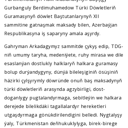
Gurbanguly Berdimuhamedow Türki Döwletleriň
Guramasynyň döwlet Baştutanlarynyň XII
sammitine gatnaşmak maksady bilen, Azerbaýjan
Respublikasyna iş saparyny amala aşyrdy.
Gahryman Arkadagymyz sammitde çykyş edip, TDG-
niň umumy taryha, medeniýete, ruhy mirasa we dile
esaslanýan dostlukly halklaryň halkara guramasy
bolup durýandygyny, dünýä bileleşiginiň ösüşiniň
häzirki çylşyrymly döwründe onuň baş maksadynyň
türki döwletleriň arasynda agzybirligi, dost-
doganlygy pugtalandyrmaga, sebitleýin we halkara
derejede bilelikdäki tagallalardyr hereketleri
utgaşdyrmaga gönükdirilendigini belledi. Nygtalyşy
ýaly, Türkmenistan deňhukuklylyga, birek-birege