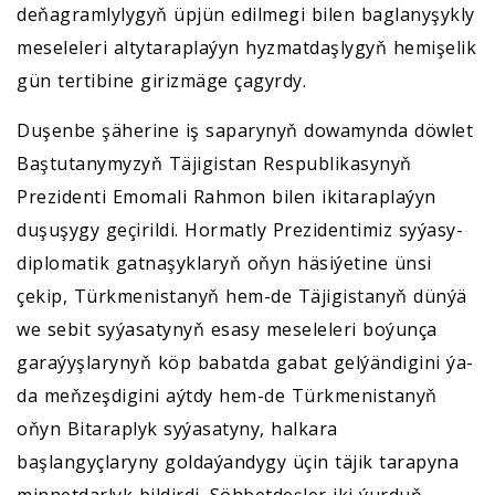
deňagramlylygyň üpjün edilmegi bilen baglanyşykly
meseleleri altytaraplaýyn hyzmatdaşlygyň hemişelik
gün tertibine girizmäge çagyrdy.
Duşenbe şäherine iş saparynyň dowamynda döwlet
Baştutanymyzyň Täjigistan Respublikasynyň
Prezidenti Emomali Rahmon bilen ikitaraplaýyn
duşuşygy geçirildi. Hormatly Prezidentimiz syýasy-
diplomatik gatnaşyklaryň oňyn häsiýetine ünsi
çekip, Türkmenistanyň hem-de Täjigistanyň dünýä
we sebit syýasatynyň esasy meseleleri boýunça
garaýyşlarynyň köp babatda gabat gelýändigini ýa-
da meňzeşdigini aýtdy hem-de Türkmenistanyň
oňyn Bitaraplyk syýasatyny, halkara
başlangyçlaryny goldaýandygy üçin täjik tarapyna