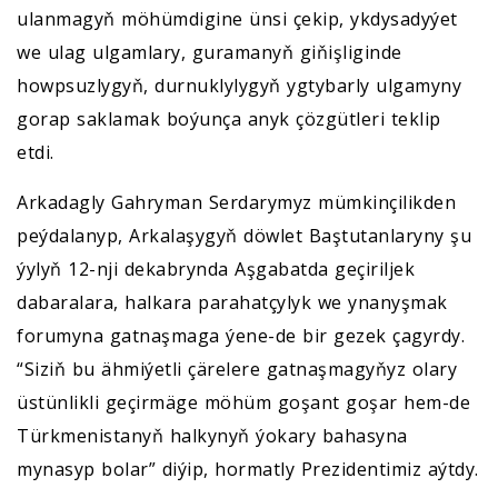
ulanmagyň möhümdigine ünsi çekip, ykdysadyýet
we ulag ulgamlary, guramanyň giňişliginde
howpsuzlygyň, durnuklylygyň ygtybarly ulgamyny
gorap saklamak boýunça anyk çözgütleri teklip
etdi.
Arkadagly Gahryman Serdarymyz mümkinçilikden
peýdalanyp, Arkalaşygyň döwlet Baştutanlaryny şu
ýylyň 12-nji dekabrynda Aşgabatda geçiriljek
dabaralara, halkara parahatçylyk we ynanyşmak
forumyna gatnaşmaga ýene-de bir gezek çagyrdy.
“Siziň bu ähmiýetli çärelere gatnaşmagyňyz olary
üstünlikli geçirmäge möhüm goşant goşar hem-de
Türkmenistanyň halkynyň ýokary bahasyna
mynasyp bolar” diýip, hormatly Prezidentimiz aýtdy.