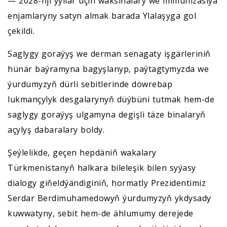
— 2028-nji ýyllar üçin waksinalary we immunizasiýa
enjamlaryny satyn almak barada Ylalaşyga gol
çekildi.
Saglygy goraýyş we derman senagaty işgärleriniň
hünär baýramyna bagyşlanyp, paýtagtymyzda we
ýurdumyzyň dürli sebitlerinde döwrebap
lukmançylyk desgalarynyň düýbüni tutmak hem-de
saglygy goraýyş ulgamyna degişli täze binalaryň
açylyş dabaralary boldy.
Şeýlelikde, geçen hepdäniň wakalary
Türkmenistanyň halkara bileleşik bilen syýasy
dialogy giňeldýändiginiň, hormatly Prezidentimiz
Serdar Berdimuhamedowyň ýurdumyzyň ykdysady
kuwwatyny, sebit hem-de ählumumy derejede