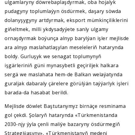
ulgamlaryny döwrebaplaşdyrmak, oba hojalyk
pudagyny toplumlaýyn ösdürmek, daşary söwda
dolanyşygyny artdyrmak, eksport mümkinçiliklerini
giňeltmek, milli ykdysadyýete sanly ulgamy
ornaşdyrmak boýunça alnyp barylýan işler mejlisde
ara alnyp maslahatlaşylan meseleleriň hatarynda
boldy. Gurluşyk we senagat toplumynyň
işgärleriniň güni mynasybetli geçiriljek halkara
sergä we maslahata hem-de Balkan welaýatynda
guraljak dabaraly çärelere görülýän taýýarlyk işleri
barada-da hasabat berildi.
Mejlisde döwlet Baştutanymyz birnäçe resminama
gol çekdi. Şolaryň hatarynda «Türkmenistanda
2030-njy ýyla çenli maliýe bazaryny ösdürmegiň
Strategiýasyny», «Türkmenistanyň medeni