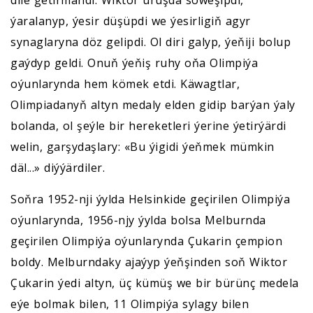
ýaralanyp, ýesir düşüpdi we ýesirligiň agyr
synaglaryna döz gelipdi. Ol diri galyp, ýeňiji bolup
gaýdyp geldi. Onuň ýeňiş ruhy oňa Olimpiýa
oýunlarynda hem kömek etdi. Käwagtlar,
Olimpiadanyň altyn medaly elden gidip barýan ýaly
bolanda, ol şeýle bir hereketleri ýerine ýetirýärdi
welin, garşydaşlary: «Bu ýigidi ýeňmek mümkin
däl...» diýýärdiler.
Soňra 1952-nji ýylda Helsinkide geçirilen Olimpiýa
oýunlarynda, 1956-njy ýylda bolsa Melburnda
geçirilen Olimpiýa oýunlarynda Çukarin çempion
boldy. Melburndaky ajaýyp ýeňşinden soň Wiktor
Çukarin ýedi altyn, üç kümüş we bir bürünç medela
eýe bolmak bilen, 11 Olimpiýa sylagy bilen