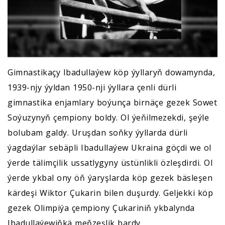
Gimnastikaçy Ibadullaýew köp ýyllaryň dowamynda,
1939-njy ýyldan 1950-nji ýyllara çenli dürli
gimnastika enjamlary boýunça birnäçe gezek Sowet
Soýuzynyň çempiony boldy. Ol ýeňilmezekdi, şeýle
bolubam galdy. Uruşdan soňky ýyllarda dürli
ýagdaýlar sebäpli Ibadullaýew Ukraina göçdi we ol
ýerde tälimçilik ussatlygyny üstünlikli özleşdirdi. Ol
ýerde ykbal ony öň ýaryşlarda köp gezek bäsleşen
kärdeşi Wiktor Çukarin bilen duşurdy. Geljekki köp
gezek Olimpiýa çempiony Çukariniň ykbalynda
Ibadullaýewiňkä meňzeşlik bardy.