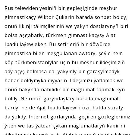
Rus telewideniýesiniň bir gepleşiginde meşhur
gimnastikaçy Wiktor Çukarin barada söhbet boldy,
onuň ilkinji tälimçileriniň we ýakyn dostlarynyň biri
bolsa aşgabatly, türkmen gimnastikaçysy Ajat
Ibadullaýew eken. Bu setirleriň bir döwürde
gimnastika bilen meşgullanan awtory, şeýle hem
köp türkmenistanlylar üçin bu meşhur ildeşimiziň
ady açyş bolmasa-da, ýakymly bir garaşylmadyk
habar boldymyka diýýärin. Ildeşimizi ýatlamak we
onuň hakynda nähilidir bir maglumat tapmak kyn
boldy. Ne onuň garyndaşlary barada maglumat
bardy, ne-de Ajat Ibadullaýewiň özi, hatda suraty-
da ýokdy. Internet gorlarynda geçiren gözleglerimiz
ýiten we tas ýatdan çykan maglumatlaryň käbirini
dikeltmäge kömek etdi, Ajatyň özüniň-de (ýaşlyk we