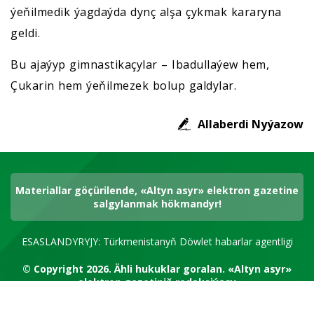
ýeňilmedik ýagdaýda dynç alşa çykmak kararyna
geldi.
Bu ajaýyp gimnastikaçylar – Ibadullaýew hem,
Çukarin hem ýeňilmezek bolup galdylar.
Allaberdi Nyýazow
Materiallar göçürilende, «Altyn asyr» elektron gazetine
salgylanmak hökmandyr!
ESASLANDYRYJY: Türkmenistanyň Döwlet habarlar agentligi
© Copyright 2026.
Ähli hukuklar goralan.
«Altyn asyr»
elektron gazetiniň redaksiýasy
RSS kanal