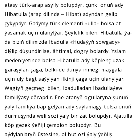
atasy türk-arap asylly bolupdyr, çünki onuň ady
Hibatulla (arap dilinde ‒ Hibat) adyndan gelip
çykypdyr. Gadymy türk elementi «ulla» bolsa at
ýasamak üçin ulanylýar. Şeýlelik bilen, Hibatulla ýa-
da biziň dilimizde Ibadulla «Hudaýyň sowgady»
diýlip düşündirilse, ähtimal, dogry bolardy. Yslam
medeniýetinde bolsa Hibatulla ady köplenç uzak
garaşylan çaga, belki-de dünýä inmegi maşgala
üçin uly bagt saýylýan ilkinji çaga üçin ulanylýar.
Wagtyň geçmegi bilen, Ibadulladan Ibadullaýew
familiýasy döräpdir. Ene-atanyň ogullaryna şunuň
ýaly familiýa bap gelýän ady saýlamagy bolsa onuň
durmuşynda weli sözi ýaly bir zat bolupdyr. Ajatulla
köp gezek ýeňiji çempion bolupdyr. Bu
aýdylanlaryň üstesine, ol hut özi ýaly ýeňliş