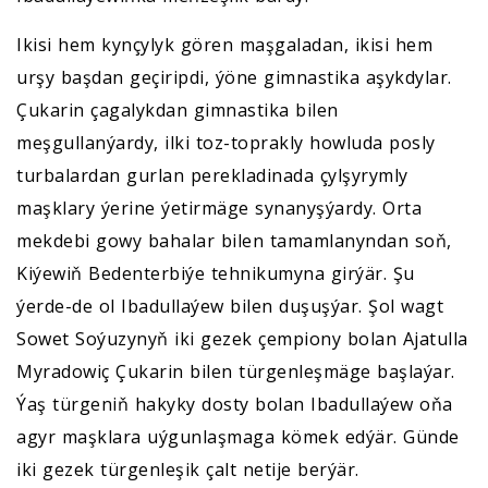
Ikisi hem kynçylyk gören maşgaladan, ikisi hem
urşy başdan geçiripdi, ýöne gimnastika aşykdylar.
Çukarin çagalykdan gimnastika bilen
meşgullanýardy, ilki toz-toprakly howluda posly
turbalardan gurlan perekladinada çylşyrymly
maşklary ýerine ýetirmäge synanyşýardy. Orta
mekdebi gowy bahalar bilen tamamlanyndan soň,
Kiýewiň Bedenterbiýe tehnikumyna girýär. Şu
ýerde-de ol Ibadullaýew bilen duşuşýar. Şol wagt
Sowet Soýuzynyň iki gezek çempiony bolan Ajatulla
Myradowiç Çukarin bilen türgenleşmäge başlaýar.
Ýaş türgeniň hakyky dosty bolan Ibadullaýew oňa
agyr maşklara uýgunlaşmaga kömek edýär. Günde
iki gezek türgenleşik çalt netije berýär.