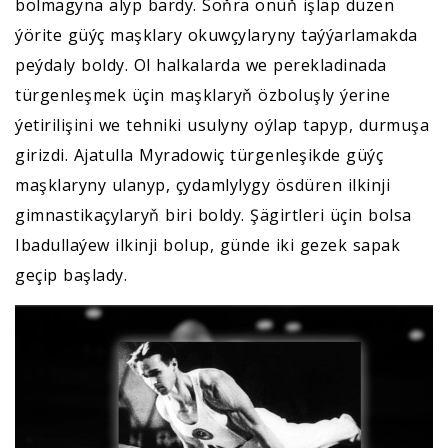
bolmagyna alyp bardy. Soňra onuň işläp düzen
ýörite güýç maşklary okuwçylaryny taýýarlamakda
peýdaly boldy. Ol halkalarda we perekladinada
türgenleşmek üçin maşklaryň özboluşly ýerine
ýetirilişini we tehniki usulyny oýlap tapyp, durmuşa
girizdi. Ajatulla Myradowiç türgenleşikde güýç
maşklaryny ulanyp, çydamlylygy ösdüren ilkinji
gimnastikaçylaryň biri boldy. Şägirtleri üçin bolsa
Ibadullaýew ilkinji bolup, günde iki gezek sapak
geçip başlady.