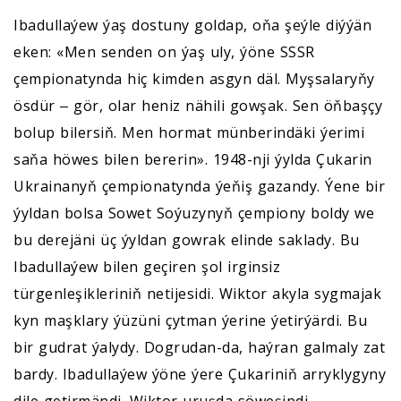
Ibadullaýew ýaş dostuny goldap, oňa şeýle diýýän
eken: «Men senden on ýaş uly, ýöne SSSR
çempionatynda hiç kimden asgyn däl. Myşsalaryňy
ösdür ‒ gör, olar heniz nähili gowşak. Sen öňbaşçy
bolup bilersiň. Men hormat münberindäki ýerimi
saňa höwes bilen bererin». 1948-nji ýylda Çukarin
Ukrainanyň çempionatynda ýeňiş gazandy. Ýene bir
ýyldan bolsa Sowet Soýuzynyň çempiony boldy we
bu derejäni üç ýyldan gowrak elinde saklady. Bu
Ibadullaýew bilen geçiren şol irginsiz
türgenleşikleriniň netijesidi. Wiktor akyla sygmajak
kyn maşklary ýüzüni çytman ýerine ýetirýärdi. Bu
bir gudrat ýalydy. Dogrudan-da, haýran galmaly zat
bardy. Ibadullaýew ýöne ýere Çukariniň arryklygyny
dile getirmändi. Wiktor uruşda söweşipdi,