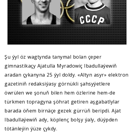
Şu ýyl öz wagtynda tanymal bolan çeper
gimnastikaçy Ajatulla Myradowiç Ibadullaýewiň
aradan çykanyna 25 ýyl doldy. «Altyn asyr» elektron
gazetiniň redaksiýasy görnükli şahsyýetlere
öwrülen we şonuň bilen hem özlerine hem-de
türkmen topragyna şöhrat getiren aşgabatlylar
barada öňem birnäçe gezek gürrüň beripdi. Ajat
Ibadullaýewiň ady, köplenç bolşy ýaly, düýpden
tötänleýin ýüze çykdy.