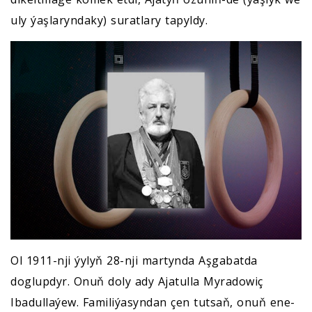
uly ýaşlaryndaky) suratlary tapyldy.
Ol 1911-nji ýylyň 28-nji martynda Aşgabatda
doglupdyr. Onuň doly ady Ajatulla Myradowiç
Ibadullaýew. Familiýasyndan çen tutsaň, onuň ene-