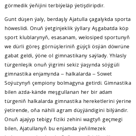
görmedik ýeňijini terbiýeläp ýetişdiripdir.
Gunt düşen ýaly, berdaşly Ajatulla çagalykda sporta
höweslidi. Onuň ýetginjeklik ýyllary Aşgabatda köp
sport klublarynyň, esasanam, welosiped sportunyň
we dürli göreş görnüşleriniň güýçli ösýän döwrüne
gabat geldi, ýöne ol gimnastikany saýlady. Yhlasly
türgenleşik onuň ýigrimi sekiz ýaşynda söýgüli
gimnastika enjamynda ‒ halkalarda ‒ Sowet
Soýuzynyň çempiony bolmagyna getirdi. Gimnastika
bilen azda-kände meşgullanan her bir adam
türgeniň halkalarda gimnastika hereketlerini ýerine
ýetirende, oňa nähili agram düşýändigini bilýändir.
Onuň ajaýyp tebigy fiziki zehini wagtyň geçmegi
bilen, Ajatullanyň bu enjamda ýeňilmezek