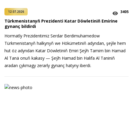
3405
12.07.2026
Türkmenistanyň Prezidenti Katar Döwletiniň Emirine
gynanç bildirdi
Hormatly Prezidentimiz Serdar Berdimuhamedow
Türkmenistanyň halkynyň we Hökümetiniň adyndan, şeýle hem
hut öz adyndan Katar Döwletiniň Emiri Şeýh Tamim bin Hamad
Al Tanä onuň kakasy — Şeýh Hamad bin Halifa Al Taniniň
aradan çykmagy zerarly gynanç hatyny iberdi.