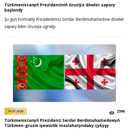
Türkmenistanyň Prezidentiniň Gruziýa döwlet sapary
başlandy
Şu gün hormatly Prezidentimiz Serdar Berdimuhamedow döwlet
sapary bilen Gruziýa ugrady.
2396
16.07.2026
Türkmenistanyň Prezidenti Serdar Berdimuhamedowyň
Türkmen-gruzin işewürlik maslahatyndaky çykyşy