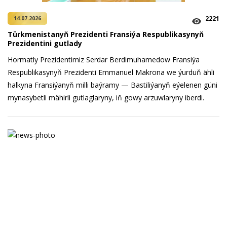
2221
14.07.2026
Türkmenistanyň Prezidenti Fransiýa Respublikasynyň
Prezidentini gutlady
Hormatly Prezidentimiz Serdar Berdimuhamedow Fransiýa
Respublikasynyň Prezidenti Emmanuel Makrona we ýurduň ähli
halkyna Fransiýanyň milli baýramy — Bastiliýanyň eýelenen güni
mynasybetli mähirli gutlaglaryny, iň gowy arzuwlaryny iberdi.