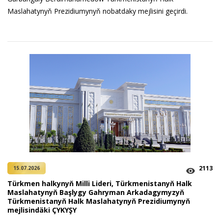
Maslahatynyň Prezidiumynyň nobatdaky mejlisini geçirdi.
2113
15.07.2026
Türkmen halkynyň Milli Lideri, Türkmenistanyň Halk
Maslahatynyň Başlygy Gahryman Arkadagymyzyň
Türkmenistanyň Halk Maslahatynyň Prezidiumynyň
mejlisindäki ÇYKYŞY