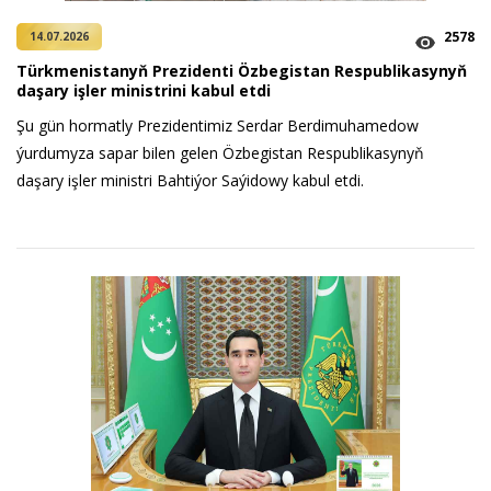
2578
14.07.2026
Türkmenistanyň Prezidenti Özbegistan Respublikasynyň
daşary işler ministrini kabul etdi
Şu gün hormatly Prezidentimiz Serdar Berdimuhamedow
ýurdumyza sapar bilen gelen Özbegistan Respublikasynyň
daşary işler ministri Bahtiýor Saýidowy kabul etdi.