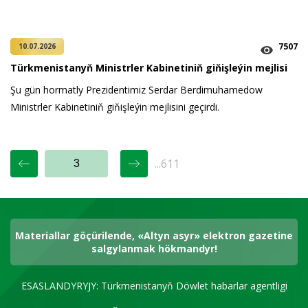
7507
10.07.2026
Türkmenistanyň Ministrler Kabinetiniň giňişleýin mejlisi
Şu gün hormatly Prezidentimiz Serdar Berdimuhamedow
Ministrler Kabinetiniň giňişleýin mejlisini geçirdi.
...611
Materiallar göçürilende, «Altyn asyr» elektron gazetine
salgylanmak hökmandyr!
ESASLANDYRYJY: Türkmenistanyň Döwlet habarlar agentligi