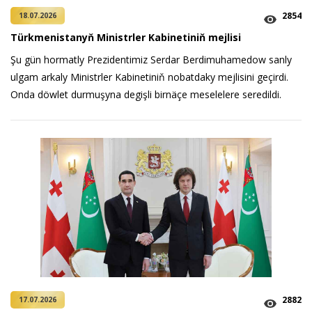
2854
18.07.2026
Türkmenistanyň Ministrler Kabinetiniň mejlisi
Şu gün hormatly Prezidentimiz Serdar Berdimuhamedow sanly
ulgam arkaly Ministrler Kabinetiniň nobatdaky mejlisini geçirdi.
Onda döwlet durmuşyna degişli birnäçe meselelere seredildi.
2882
17.07.2026