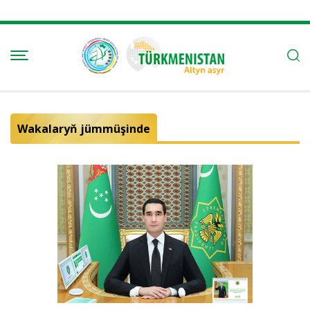
Wakalaryň jümmüşinde