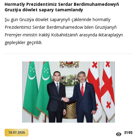
Hormatly Prezidentimiz Serdar Berdimuhamedowyň
Gruziýa döwlet sapary tamamlandy
Şu gün Gruziýa döwlet saparynyň çäklerinde hormatly
Prezidentimiz Serdar Berdimuhamedow bilen Gruziýanyň
Premýer-ministri Irakliý Kobahidzäniň arasynda ikitaraplaýyn
gepleşikler geçirildi.
3195
16.07.2026