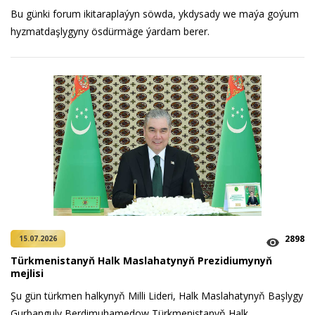
Bu günki forum ikitaraplaýyn söwda, ykdysady we maýa goýum
hyzmatdaşlygyny ösdürmäge ýardam berer.
2898
15.07.2026
Türkmenistanyň Halk Maslahatynyň Prezidiumynyň
mejlisi
Şu gün türkmen halkynyň Milli Lideri, Halk Maslahatynyň Başlygy
Gurbanguly Berdimuhamedow Türkmenistanyň Halk