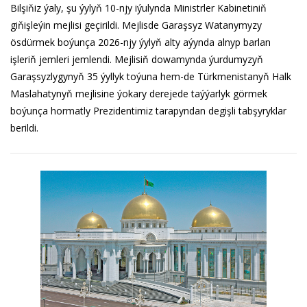
Bilşiňiz ýaly, şu ýylyň 10-njy iýulynda Ministrler Kabinetiniň
giňişleýin mejlisi geçirildi. Mejlisde Garaşsyz Watanymyzy
ösdürmek boýunça 2026-njy ýylyň alty aýynda alnyp barlan
işleriň jemleri jemlendi. Mejlisiň dowamynda ýurdumyzyň
Garaşsyzlygynyň 35 ýyllyk toýuna hem-de Türkmenistanyň Halk
Maslahatynyň mejlisine ýokary derejede taýýarlyk görmek
boýunça hormatly Prezidentimiz tarapyndan degişli tabşyryklar
berildi.