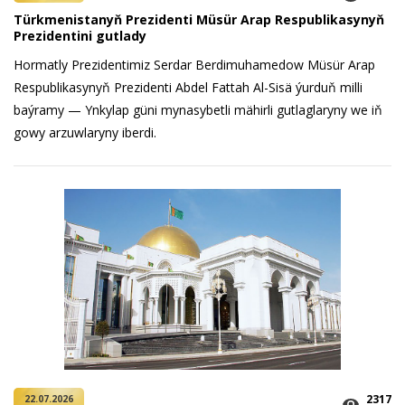
Türkmenistanyň Prezidenti Müsür Arap Respublikasynyň
Prezidentini gutlady
Hormatly Prezidentimiz Serdar Berdimuhamedow Müsür Arap
Respublikasynyň Prezidenti Abdel Fattah Al-Sisä ýurduň milli
baýramy — Ynkylap güni mynasybetli mähirli gutlaglaryny we iň
gowy arzuwlaryny iberdi.
2317
22.07.2026