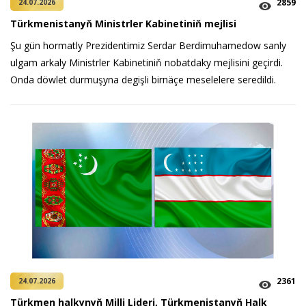
2859
24.07.2026
Türkmenistanyň Ministrler Kabinetiniň mejlisi
Şu gün hormatly Prezidentimiz Serdar Berdimuhamedow sanly
ulgam arkaly Ministrler Kabinetiniň nobatdaky mejlisini geçirdi.
Onda döwlet durmuşyna degişli birnäçe meselelere seredildi.
2361
24.07.2026
Türkmen halkynyň Milli Lideri, Türkmenistanyň Halk