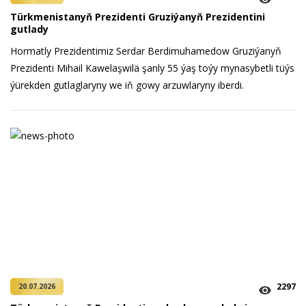
Türkmenistanyň Prezidenti Gruziýanyň Prezidentini
gutlady
Hormatly Prezidentimiz Serdar Berdimuhamedow Gruziýanyň
Prezidenti Mihail Kawelaşwilä şanly 55 ýaş toýy mynasybetli tüýs
ýürekden gutlaglaryny we iň gowy arzuwlaryny iberdi.
2297
20.07.2026