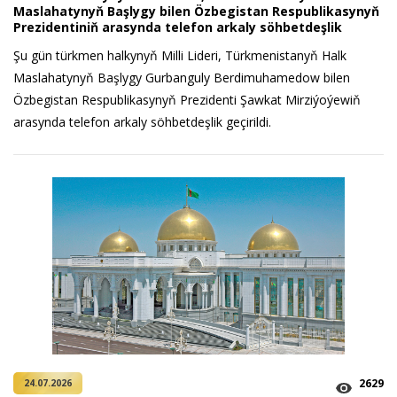
Maslahatynyň Başlygy bilen Özbegistan Respublikasynyň
Prezidentiniň arasynda telefon arkaly söhbetdeşlik
Şu gün türkmen halkynyň Milli Lideri, Türkmenistanyň Halk
Maslahatynyň Başlygy Gurbanguly Berdimuhamedow bilen
Özbegistan Respublikasynyň Prezidenti Şawkat Mirziýoýewiň
arasynda telefon arkaly söhbetdeşlik geçirildi.
2629
24.07.2026