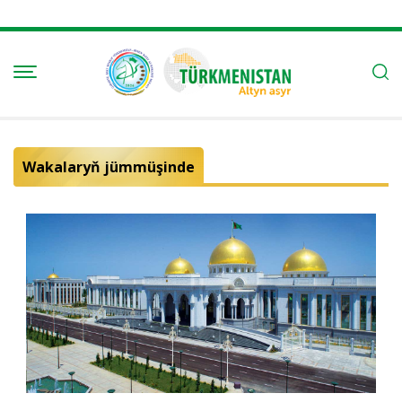
Wakalaryň jümmüşinde