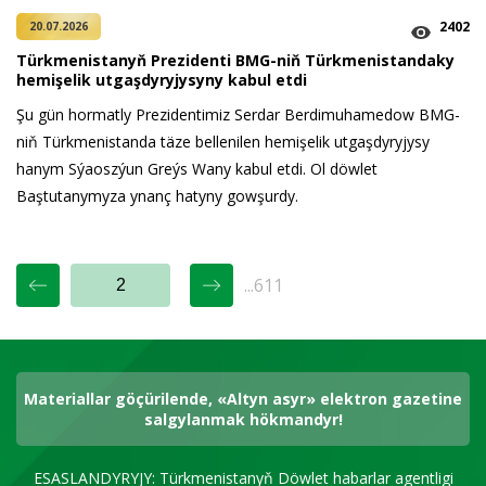
2402
20.07.2026
Türkmenistanyň Prezidenti BMG-niň Türkmenistandaky
hemişelik utgaşdyryjysyny kabul etdi
Şu gün hormatly Prezidentimiz Serdar Berdimuhamedow BMG-
niň Türkmenistanda täze bellenilen hemişelik utgaşdyryjysy
hanym Sýaoszýun Greýs Wany kabul etdi. Ol döwlet
Baştutanymyza ynanç hatyny gowşurdy.
...611
Materiallar göçürilende, «Altyn asyr» elektron gazetine
salgylanmak hökmandyr!
ESASLANDYRYJY: Türkmenistanyň Döwlet habarlar agentligi