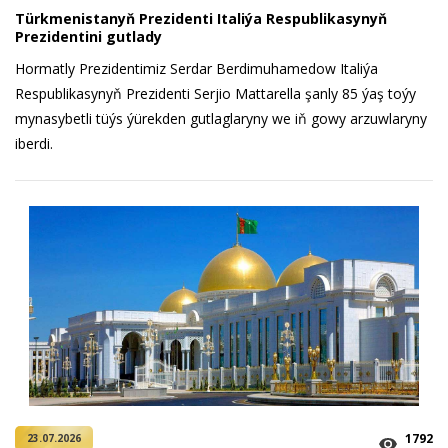
Türkmenistanyň Prezidenti Italiýa Respublikasynyň
Prezidentini gutlady
Hormatly Prezidentimiz Serdar Berdimuhamedow Italiýa
Respublikasynyň Prezidenti Serjio Mattarella şanly 85 ýaş toýy
mynasybetli tüýs ýürekden gutlaglaryny we iň gowy arzuwlaryny
iberdi.
1792
23.07.2026