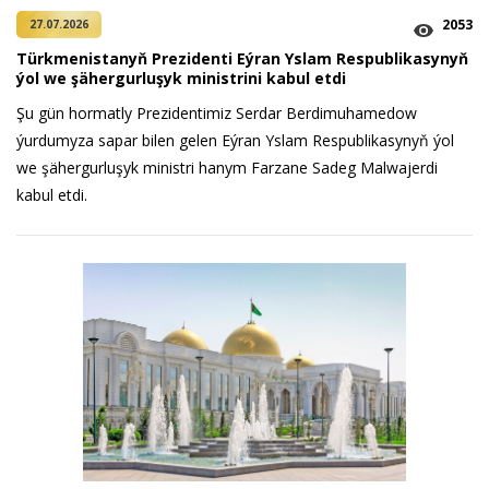
2053
27.07.2026
Türkmenistanyň Prezidenti Eýran Yslam Respublikasynyň
ýol we şähergurluşyk ministrini kabul etdi
Şu gün hormatly Prezidentimiz Serdar Berdimuhamedow
ýurdumyza sapar bilen gelen Eýran Yslam Respublikasynyň ýol
we şähergurluşyk ministri hanym Farzane Sadeg Malwajerdi
kabul etdi.