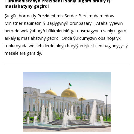
Türkmenistanyň Prezidenti sanly ulgam arkaly iş
maslahatyny geçirdi
Şu gün hormatly Prezidentimiz Serdar Berdimuhamedow
Ministrler Kabinetiniň Başlygynyň orunbasary T.Atahallyýewiň
hem-de welaýatlaryň häkimleriniň gatnaşmagynda sanly ulgam
arkaly iş maslahatyny geçirdi. Onda ýurdumyzyň oba hojalyk
toplumynda we sebitlerde alnyp barylýan işler bilen baglanyşykly
meselelere garaldy.