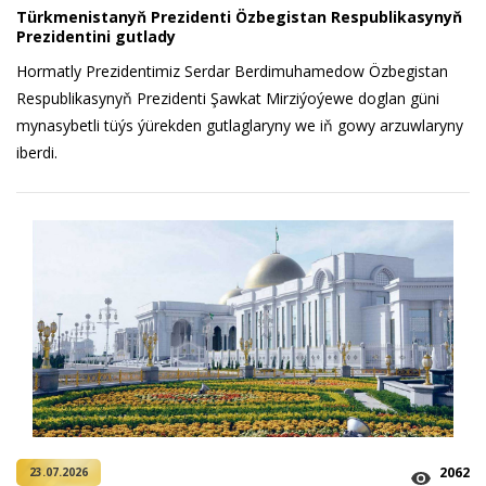
Türkmenistanyň Prezidenti Özbegistan Respublikasynyň
Prezidentini gutlady
Hormatly Prezidentimiz Serdar Berdimuhamedow Özbegistan
Respublikasynyň Prezidenti Şawkat Mirziýoýewe doglan güni
mynasybetli tüýs ýürekden gutlaglaryny we iň gowy arzuwlaryny
iberdi.
2062
23.07.2026