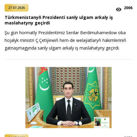
2006
27.07.2026
Türkmenistanyň Prezidenti sanly ulgam arkaly iş
maslahatyny geçirdi
Şu gün hormatly Prezidentimiz Serdar Berdimuhamedow oba
hojalyk ministri Ç.Çetiýewiň hem-de welaýatlaryň häkimleriniň
gatnaşmagynda sanly ulgam arkaly iş maslahatyny geçirdi.