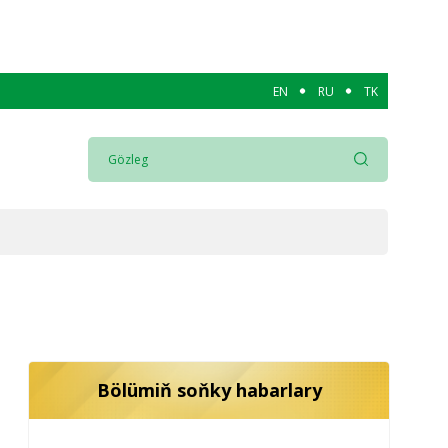
EN
RU
TK
Bölümiň soňky habarlary