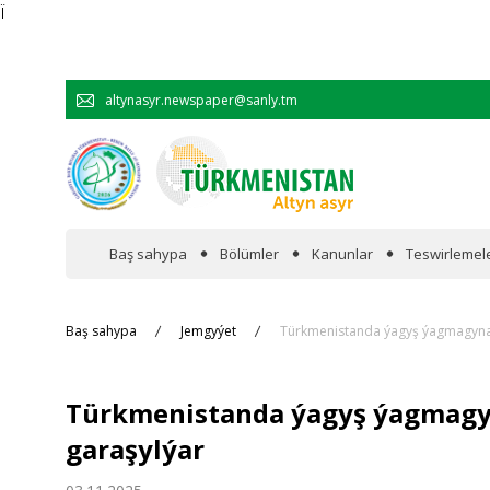
Ï
altynasyr.newspaper@sanly.tm
Baş sahypa
Bölümler
Kanunlar
Teswirlemel
Wakalaryň jümmişinde
Baş sahypa
Jemgyýet
Türkmenistanda ýagyş ýagmagyn
Resmi
Türkmenistanda ýagyş ýagmag
Hyzmatdaşlyk
garaşylýar