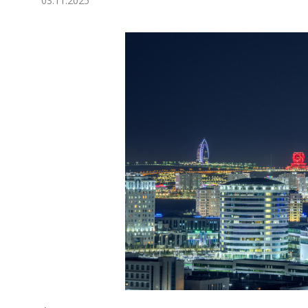
03.11.2025
Ykdysadyýet
Jemgyýet
Medeniýet
Ylym
Sport