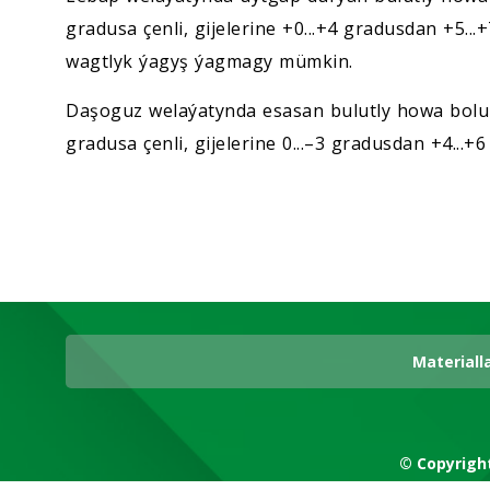
gradusa çenli, gijelerine +0...+4 gradusdan +5...
wagtlyk ýagyş ýagmagy mümkin.
Daşoguz welaýatynda esasan bulutly howa bolup,
gradusa çenli, gijelerine 0...–3 gradusdan +4...+
Materiall
© Copyrigh