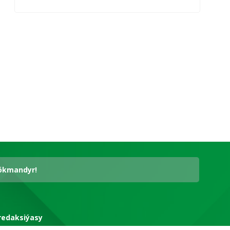
hökmandyr!
redaksiýasy