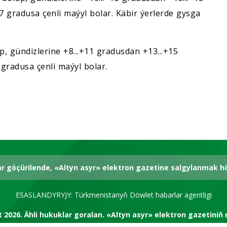
+7 gradusa çenli maýyl bolar. Käbir ýerlerde gysga
 gündizlerine +8...+11 gradusdan +13...+15
6 gradusa çenli maýyl bolar.
ar göçürilende, «Altyn asyr» elektron gazetine salgylanmak 
ESASLANDYRYJY: Türkmenistanyň Döwlet habarlar agentligi
t 2026.
Ähli hukuklar goralan.
«Altyn asyr» elektron gazetiniň 