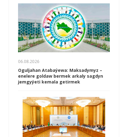
06.08.2026
Oguljahan Atabaýewa: Maksadymyz –
enelere goldaw bermek arkaly sagdyn
jemgyýeti kemala getirmek