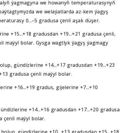
ygalyň ýagmagyna we howanyň temperaturasynyň
paýtagtymyzda we welaýatlarda az-kem ýagyş
eraturasy 0...–5 gradusa çenli aşak düşer.
ine +15...+18 gradusdan +19...+21 gradusa çenli,
enli maýyl bolar. Gysga wagtlyk ýagyş ýagmagy
lup, gündizlerine +14...+17 gradusdan +19...+23
.+13 gradusa çenli maýyl bolar.
ine +16...+19 gradus, gijelerine +7...+10
ndizlerine +14...+16 gradusdan +17...+20 gradusa
a çenli maýyl bolar.
olup, gündizlerine +10...+13 gradusdan +15...+18