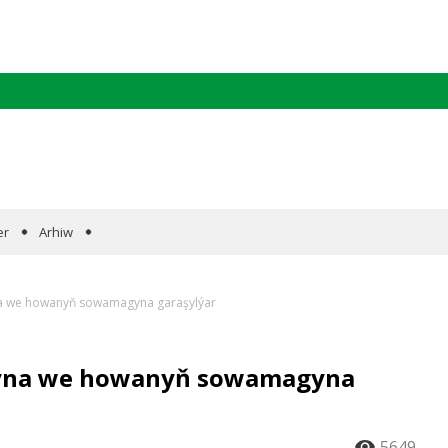
er
Arhiw
a we howanyň sowamagyna garaşylýar
yna we howanyň sowamagyna
5649