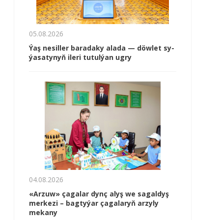
05.08.2026
Ýaş ne­sil­ler ba­ra­da­ky ala­da — döw­let sy­
ýa­sa­ty­nyň ile­ri tu­tul­ýan ug­ry
04.08.2026
«Arzuw» çagalar dynç alyş we sagaldyş
merkezi – bagtyýar çagalaryň arzyly
mekany