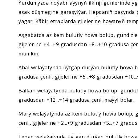
Ýurdumyzda noýabr aýynyň ilkinji günlerinde 
aşak düşmegine garaşylýar. Hepdäniň başynda 
ýagar. Käbir etraplarda gijelerine howanyň temp
Aşgabatda az kem bulutly howa bolup, gündizler
gijelerine +4...+9 gradusdan +8...+10 gradusa ç
mümkin.
Ahal welaýatynda üýtgäp durýan bulutly howa bo
gradusa çenli, gijelerine +5...+8 gradusdan +10..
Balkan welaýatynda bulutly howa bolup, gündizler
gradusdan +12...+14 gradusa çenli maýyl bolar.
Mary welaýatynda az kem bulutly howa bolup, gü
çenli, gijelerine +2...+9 gradusdan +5...+7 gradus
Lebap welaýatynda üýtgäp durýan bulutly howa b