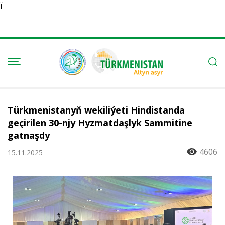
Ï
Türkmenistanyň wekiliýeti Hindistanda
geçirilen 30-njy Hyzmatdaşlyk Sammitine
gatnaşdy
4606
15.11.2025