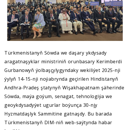
Türkmenistanyň Söwda we daşary ykdysady
aragatnaşyklar ministriniň orunbasary Kerimberdi
Gurbanowyň ýolbaşçylygyndaky wekiliýet 2025-nji
ýylyň 14-15-nji noýabrynda geçirilеn Hindistanyň
Andhra-Pradeş ştatynyň Wişakhapatnam şäherinde
Söwda, maýa goýum, senagat, tehnologiýa we
geoykdysadyýet ugurlar boýunça 30-njy
Hyzmatdaşlyk Sammitine gatnaşdy. Bu barada
Türkmenistanyň DIM-niň web-saýtynda habar