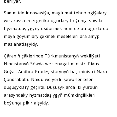
berilýär.
Sammitde innowasiýa, maglumat tehnologiýalary
we arassa energetika ugurlary boýunça söwda
hyzmatdaşlygyny ösdürmek hem-de bu ugurlarda
maýa goýumlary çekmek meseleleri ara alnyp
maslahatlaşyldy.
Çäräniň çäklerinde Türkmenistanyň wekiliýeti
Hindistanyň Söwda we senagat ministri Piýuş
Goýal, Andhra-Pradeş ştatynyň baş ministri Nara
Çandrababu Naidu we ýerli işewürler bilen
duşuşyklary geçirdi. Duşuşyklarda iki ýurduň
arasyndaky hyzmatdaşlygyň mümkinçilikleri
boýunça pikir alşyldy.