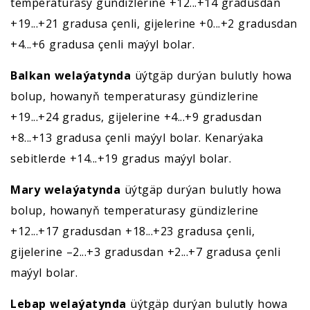
temperaturasy gündizlerine +12...+14 gradusdan
+19...+21 gradusa çenli, gijelerine +0...+2 gradusdan
+4...+6 gradusa çenli maýyl bolar.
Balkan welaýatynda
üýtgäp durýan bulutly howa
bolup, howanyň temperaturasy gündizlerine
+19...+24 gradus, gijelerine +4...+9 gradusdan
+8...+13 gradusa çenli maýyl bolar. Kenarýaka
sebitlerde +14...+19 gradus maýyl bolar.
Mary welaýatynda
üýtgäp durýan bulutly howa
bolup, howanyň temperaturasy gündizlerine
+12...+17 gradusdan +18...+23 gradusa çenli,
gijelerine –2...+3 gradusdan +2...+7 gradusa çenli
maýyl bolar.
Lebap welaýatynda
üýtgäp durýan bulutly howa