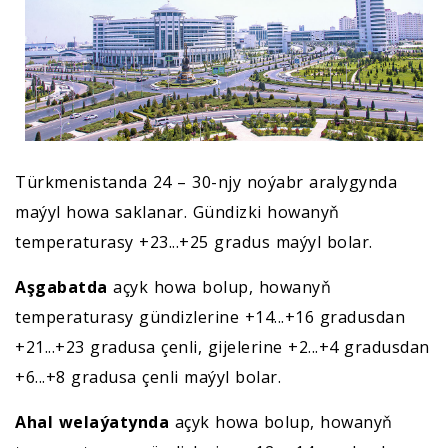
Türkmenistanda 24 – 30-njy noýabr aralygynda
maýyl howa saklanar. Gündizki howanyň
temperaturasy +23...+25 gradus maýyl bolar.
Aşgabatda
açyk howa bolup, howanyň
temperaturasy gündizlerine +14...+16 gradusdan
+21...+23 gradusa çenli, gijelerine +2...+4 gradusdan
+6...+8 gradusa çenli maýyl bolar.
Ahal welaýatynda
açyk howa bolup, howanyň