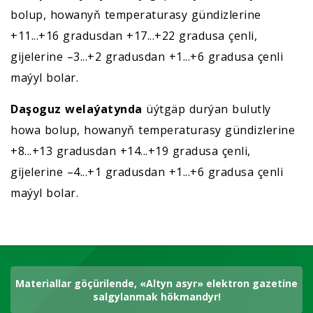
bolup, howanyň temperaturasy gündizlerine
+11...+16 gradusdan +17...+22 gradusa çenli,
gijelerine –3...+2 gradusdan +1...+6 gradusa çenli
maýyl bolar.
Daşoguz welaýatynda
üýtgäp durýan bulutly
howa bolup, howanyň temperaturasy gündizlerine
+8...+13 gradusdan +14...+19 gradusa çenli,
gijelerine –4...+1 gradusdan +1...+6 gradusa çenli
maýyl bolar.
Materiallar göçürilende, «Altyn asyr» elektron gazetine
salgylanmak hökmandyr!