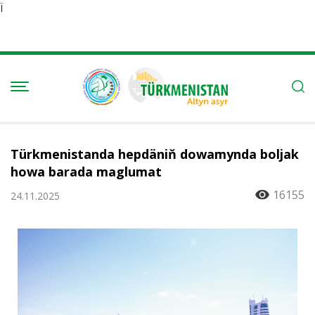
Ï
Türkmenistanda hepdäniň dowamynda boljak
howa barada maglumat
16155
24.11.2025