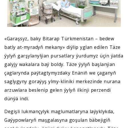
«Garaşsyz, baky Bitarap Türkmenistan – bedew
batly at-myradyň mekany» diýlip yglan edilen Täze
ýylyň garşylanylýan pursatlary ýurdumyz üçin ýatda
galyjy wakalara baý boldy. Täze ýylyň başlanýan
çaglarynda paýtagtymyzdaky Enäniň we çaganyň
saglygyny goraýyş ylmy-kliniki merkezinde nurana
arzuwlara beslenip gelen ýylyň ilkinji perzendi
dünýä indi.
Degişli lukmançylyk maglumatlaryna laýyklykda,
Gaýypowlaryň maşgalasyna goşulan bäbejigiň