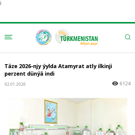
Ï
Täze 2026-njy ýylda Atamyrat atly ilkinji
perzent dünýä indi
6124
02.01.2026