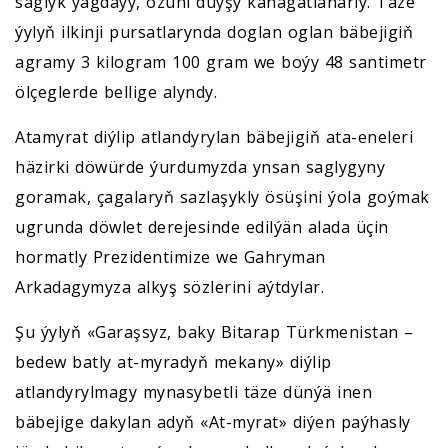
saglyk ýagdaýy, özüni duýşy kanagatlanarly. Täze
ýylyň ilkinji pursatlarynda doglan oglan bäbejigiň
agramy 3 kilogram 100 gram we boýy 48 santimetr
ölçeglerde bellige alyndy.
Atamyrat diýlip atlandyrylan bäbejigiň ata-eneleri
häzirki döwürde ýurdumyzda ynsan saglygyny
goramak, çagalaryň sazlaşykly ösüşini ýola goýmak
ugrunda döwlet derejesinde edilýän alada üçin
hormatly Prezidentimize we Gahryman
Arkadagymyza alkyş sözlerini aýtdylar.
Şu ýylyň «Garaşsyz, baky Bitarap Türkmenistan –
bedew batly at-myradyň mekany» diýlip
atlandyrylmagy mynasybetli täze dünýä inen
bäbejige dakylan adyň «At-myrat» diýen paýhasly