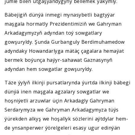
jümle bilen utgaşýandygyny bellemek ýakymly.
Bäbejigiň dünýä inmegi mynasybetli bagtyýar
maşgala hormatly Prezidentimiziň we Gahryman
Arkadagymyzyň adyndan toý sowgatlary
gowşuryldy. Şunda Gurbanguly Berdimuhamedow
adyndaky Howandarlyga mätäç çagalara hemaýat
bermek boýunça haýyr-sahawat Gaznasynyň
adyndan hem sowgatlar gowşuryldy.
Täze ýylyň ilkinji pursatlarynda ýurtda ilkinji bäbegi
dünýä inen maşgala agzalary sowgatlar we
hoşniýetli arzuwlar üçin Arkadagly Gahryman
Serdarymyza we Gahryman Arkadagymyza tüýs
ýürekden alkyş we hoşallyk sözlerini aýtdylar hem-
de ynsanperwer ýörelgeleri esasy ugur edinýän