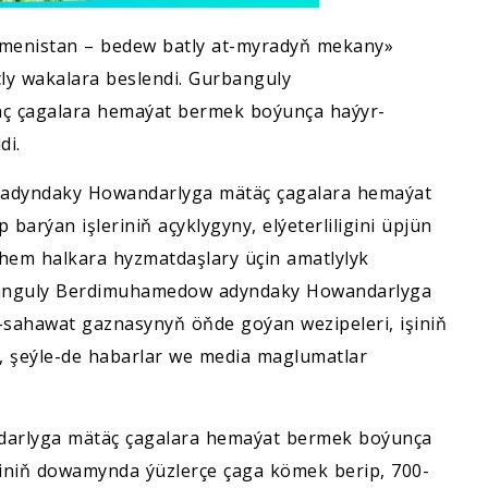
kmenistan – bedew batly at-myradyň mekany»
ly wakalara beslendi. Gurbanguly
 çagalara hemaýat bermek boýunça haýyr-
di.
adyndaky Howandarlyga mätäç çagalara hemaýat
arýan işleriniň açyklygyny, elýeterliligini üpjün
hem halkara hyzmatdaşlary üçin amatlylyk
rbanguly Berdimuhamedow adyndaky Howandarlyga
sahawat gaznasynyň öňde goýan wezipeleri, işiniň
, şeýle-de habarlar we media maglumatlar
rlyga mätäç çagalara hemaýat bermek boýunça
şiniň dowamynda ýüzlerçe çaga kömek berip, 700-