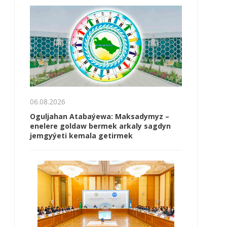
06.08.2026
Oguljahan Atabaýewa: Maksadymyz –
enelere goldaw bermek arkaly sagdyn
jemgyýeti kemala getirmek