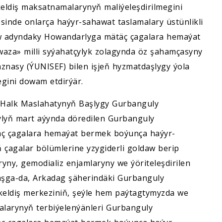
eldiş maksatnamalarynyň maliýeleşdirilmegini
sinde onlarça haýyr-sahawat taslamalary üstünlikli
w adyndaky Howandarlyga mätäç çagalara hemaýat
za» milli syýahatçylyk zolagynda öz şahamçasyny
aznasy (ÝUNISEF) bilen işjeň hyzmatdaşlygy ýola
gini dowam etdirýär.
ň Halk Maslahatynyň Başlygy Gurbanguly
ylyň mart aýynda döredilen Gurbanguly
 çagalara hemaýat bermek boýunça haýyr-
agalar bölümlerine yzygiderli goldaw berip
ny, gemodializ enjamlaryny we ýöriteleşdirilen
aşga-da, Arkadag şäherindäki Gurbanguly
eldiş merkeziniň, şeýle hem paýtagtymyzda we
aralarynyň terbiýelenýänleri Gurbanguly