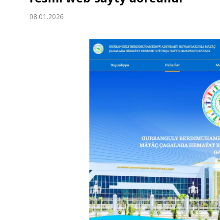
Ykdysadyýet
08.01.2026
Jemgyýet
Medeniýet
Ylym
Sport