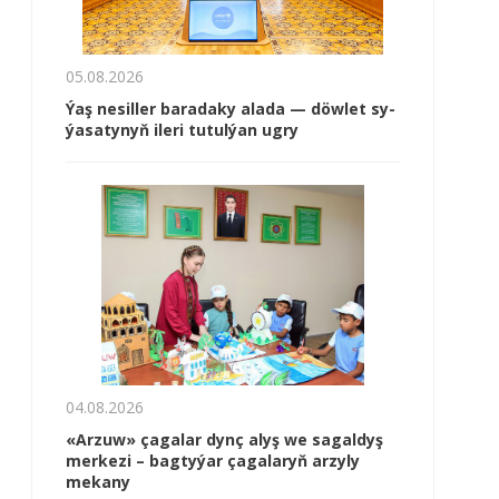
05.08.2026
Ýaş ne­sil­ler ba­ra­da­ky ala­da — döw­let sy­
ýa­sa­ty­nyň ile­ri tu­tul­ýan ug­ry
04.08.2026
«Arzuw» çagalar dynç alyş we sagaldyş
merkezi – bagtyýar çagalaryň arzyly
mekany