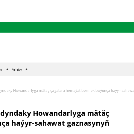
er
Arhiw
daky Howandarlyga mätäç çagalara hemaýat bermek boýunça haýyr-sahawat 
dyndaky Howandarlyga mätäç
nça haýyr-sahawat gaznasynyň