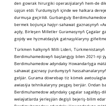
den gowrak hirurgiki operasiýalaryň hem-de dik
üpjün etdi. Ýurdumyzyň içinde we halkara dereje
durmuşa geçirildi. Gurbanguly Berdimuhamedo
bermek boýunça haýyr-sahawat gaznasynyň «Awa
açdy, Birleşen Milletler Guramasynyň Çagalar g
goýdy we hyzmatdaşlyk gatnaşyklaryny giňeltme
Türkmen halkynyň Milli Lideri, Türkmenistany
Berdimuhamedowyň başlangyjy bilen 2021-nji ý
Berdimuhamedow adyndaky Howandarlyga mätäç
sahawat gaznasy ýurdumyzyň hassahanalarynyň ç
gelýär. Gurama döwrebap tiz kömek awtoulaglary
awiasiýa tehnikalaryny peşgeş berýär. Ondan b
Berdimuhamedow adyndaky çagalar sagaldyş-dik
welaýatlarda ýerleşýän degişli bejeriş-bilim ed