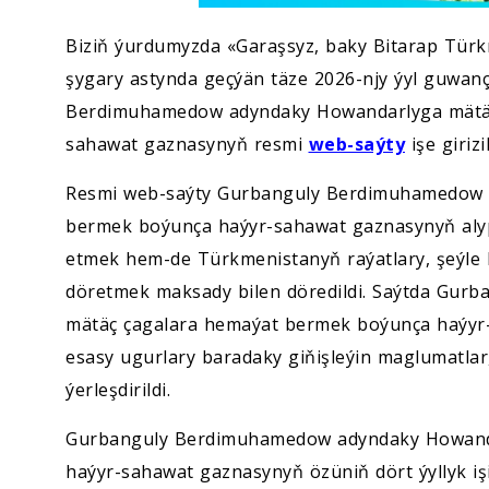
Biziň ýurdumyzda «Garaşsyz, baky Bitarap Tür
şygary astynda geçýän täze 2026-njy ýyl guwanç
Berdimuhamedow adyndaky Howandarlyga mätäç
sahawat gaznasynyň resmi
web-saýty
işe girizil
Resmi web-saýty Gurbanguly Berdimuhamedow 
bermek boýunça haýyr-sahawat gaznasynyň alyp b
etmek hem-de Türkmenistanyň raýatlary, şeýle 
döretmek maksady bilen döredildi. Saýtda Gu
mätäç çagalara hemaýat bermek boýunça haýyr-
esasy ugurlary baradaky giňişleýin maglumatlar
ýerleşdirildi.
Gurbanguly Berdimuhamedow adyndaky Howanda
haýyr-sahawat gaznasynyň özüniň dört ýyllyk i