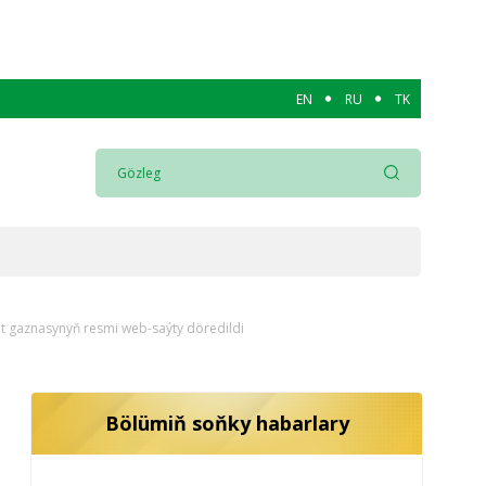
EN
RU
TK
gaznasynyň resmi web-saýty döredildi
Bölümiň soňky habarlary