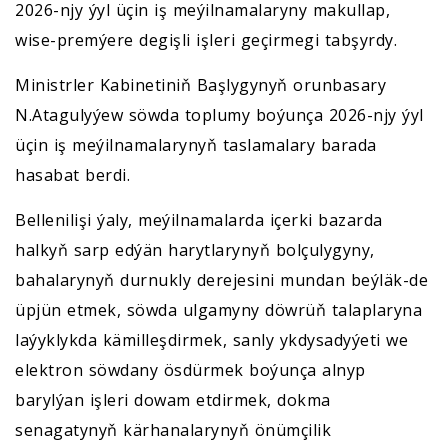
2026-njy ýyl üçin iş meýilnamalaryny makullap,
wise-premýere degişli işleri geçirmegi tabşyrdy.
Ministrler Kabinetiniň Başlygynyň orunbasary
N.Atagulyýew söwda toplumy boýunça 2026-njy ýyl
üçin iş meýilnamalarynyň taslamalary barada
hasabat berdi.
Bellenilişi ýaly, meýilnamalarda içerki bazarda
halkyň sarp edýän harytlarynyň bolçulygyny,
bahalarynyň durnukly derejesini mundan beýläk-de
üpjün etmek, söwda ulgamyny döwrüň talaplaryna
laýyklykda kämilleşdirmek, sanly ykdysadyýeti we
elektron söwdany ösdürmek boýunça alnyp
barylýan işleri dowam etdirmek, dokma
senagatynyň kärhanalarynyň önümçilik