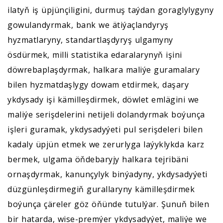
ilatyň iş üpjünçiligini, durmuş taýdan goraglylygyny
gowulandyrmak, bank we ätiýaçlandyryş
hyzmatlaryny, standartlaşdyryş ulgamyny
ösdürmek, milli statistika edaralarynyň işini
döwrebaplaşdyrmak, halkara maliýe guramalary
bilen hyzmatdaşlygy dowam etdirmek, daşary
ykdysady işi kämilleşdirmek, döwlet emlägini we
maliýe serişdelerini netijeli dolandyrmak boýunça
işleri guramak, ykdysadyýeti pul serişdeleri bilen
kadaly üpjün etmek we zerurlyga laýyklykda karz
bermek, ulgama öňdebaryjy halkara tejribäni
ornaşdyrmak, kanunçylyk binýadyny, ykdysadyýeti
düzgünleşdirmegiň gurallaryny kämilleşdirmek
boýunça çäreler göz öňünde tutulýar. Şunuň bilen
bir hatarda, wise-premýer ykdysadyýet, maliýe we