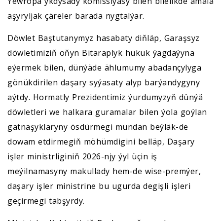
Ýewropa ykdysady komissiýasy bilen bilelikde amala
aşyryljak çäreler barada nygtalýar.
Döwlet Baştutanymyz hasabaty diňläp, Garaşsyz
döwletimiziň oňyn Bitaraplyk hukuk ýagdaýyna
eýermek bilen, dünýäde ählumumy abadançylyga
gönükdirilen daşary syýasaty alyp barýandygyny
aýtdy. Hormatly Prezidentimiz ýurdumyzyň dünýä
döwletleri we halkara guramalar bilen ýola goýlan
gatnaşyklaryny ösdürmegi mundan beýläk-de
dowam etdirmegiň möhümdigini belläp, Daşary
işler ministrliginiň 2026-njy ýyl üçin iş
meýilnamasyny makullady hem-de wise-premýer,
daşary işler ministrine bu ugurda degişli işleri
geçirmegi tabşyrdy.