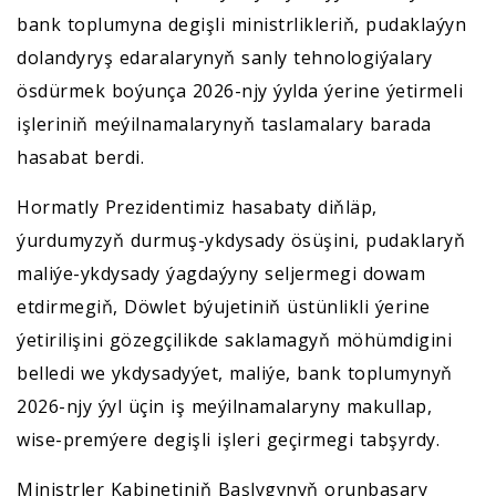
bank toplumyna degişli ministrlikleriň, pudaklaýyn
dolandyryş edaralarynyň sanly tehnologiýalary
ösdürmek boýunça 2026-njy ýylda ýerine ýetirmeli
işleriniň meýilnamalarynyň taslamalary barada
hasabat berdi.
Hormatly Prezidentimiz hasabaty diňläp,
ýurdumyzyň durmuş-ykdysady ösüşini, pudaklaryň
maliýe-ykdysady ýagdaýyny seljermegi dowam
etdirmegiň, Döwlet býujetiniň üstünlikli ýerine
ýetirilişini gözegçilikde saklamagyň möhümdigini
belledi we ykdysadyýet, maliýe, bank toplumynyň
2026-njy ýyl üçin iş meýilnamalaryny makullap,
wise-premýere degişli işleri geçirmegi tabşyrdy.
Ministrler Kabinetiniň Başlygynyň orunbasary