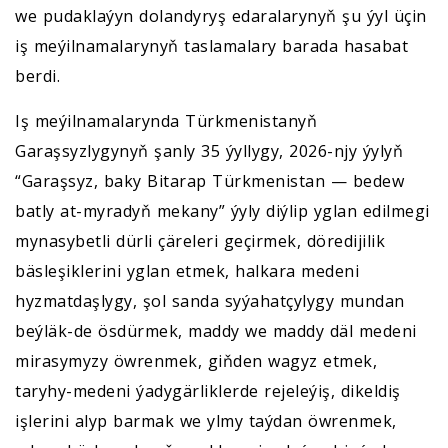
we pudaklaýyn dolandyryş edaralarynyň şu ýyl üçin
iş meýilnamalarynyň taslamalary barada hasabat
berdi.
Iş meýilnamalarynda Türkmenistanyň
Garaşsyzlygynyň şanly 35 ýyllygy, 2026-njy ýylyň
“Garaşsyz, baky Bitarap Türkmenistan — bedew
batly at-myradyň mekany” ýyly diýlip yglan edilmegi
mynasybetli dürli çäreleri geçirmek, döredijilik
bäsleşiklerini yglan etmek, halkara medeni
hyzmatdaşlygy, şol sanda syýahatçylygy mundan
beýläk-de ösdürmek, maddy we maddy däl medeni
mirasymyzy öwrenmek, giňden wagyz etmek,
taryhy-medeni ýadygärliklerde rejeleýiş, dikeldiş
işlerini alyp barmak we ylmy taýdan öwrenmek,