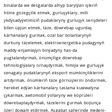
binalarda we desgalarda alnyp barylýan işleriň
hiline gözegçilik etmek, gurluşyklary, milli
ykdysadyýetimiziň pudaklaryny gurluşyk serişdeleri
bilen üpjün etmek, täze, döwrebap ugurdaş
kärhanalary gurmak, ozal bar bolanlarynyň
durkuny täzelemek, elektroenergetika pudagynyň
maddy-enjamlaýyn binýadyny has-da
pugtalandyrmak, önümçilige döwrebap
tehnologiýalary ornaşdyrmak, himiýa we gurluşyk
senagaty pudaklarynyň eksport mümkinçiliklerini
artdyrmak, önümleriň täze görnüşlerini öndürmek,
hereket edýän kärhanalary taslama kuwwatyna
çykarmak, awtomobil ýollaryny we köprüleri
döwrebaplaşdyrmak, täzelerini gurmak boýunça
işleri dowam etdirmek, Aşgabat şäherinde medeni-