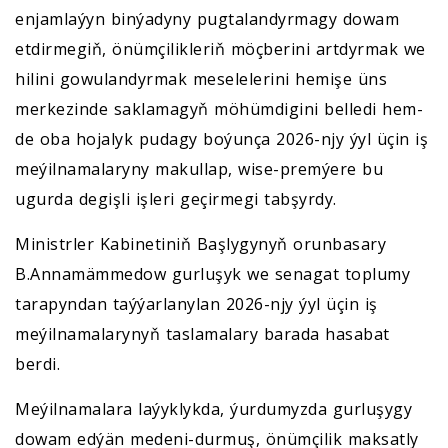
enjamlaýyn binýadyny pugtalandyrmagy dowam
etdirmegiň, önümçilikleriň möçberini artdyrmak we
hilini gowulandyrmak meselelerini hemişe üns
merkezinde saklamagyň möhümdigini belledi hem-
de oba hojalyk pudagy boýunça 2026-njy ýyl üçin iş
meýilnamalaryny makullap, wise-premýere bu
ugurda degişli işleri geçirmegi tabşyrdy.
Ministrler Kabinetiniň Başlygynyň orunbasary
B.Annamämmedow gurluşyk we senagat toplumy
tarapyndan taýýarlanylan 2026-njy ýyl üçin iş
meýilnamalarynyň taslamalary barada hasabat
berdi.
Meýilnamalara laýyklykda, ýurdumyzda gurluşygy
dowam edýän medeni-durmuş, önümçilik maksatly