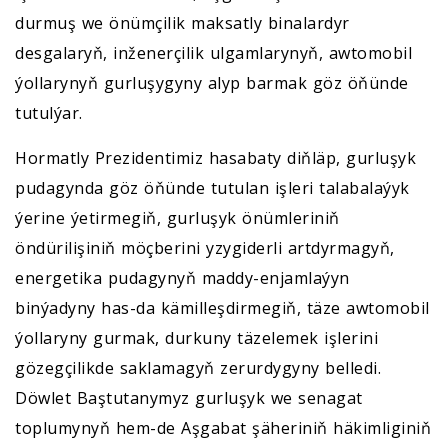
durmuş we önümçilik maksatly binalardyr
desgalaryň, inženerçilik ulgamlarynyň, awtomobil
ýollarynyň gurluşygyny alyp barmak göz öňünde
tutulýar.
Hormatly Prezidentimiz hasabaty diňläp, gurluşyk
pudagynda göz öňünde tutulan işleri talabalaýyk
ýerine ýetirmegiň, gurluşyk önümleriniň
öndürilişiniň möçberini yzygiderli artdyrmagyň,
energetika pudagynyň maddy-enjamlaýyn
binýadyny has-da kämilleşdirmegiň, täze awtomobil
ýollaryny gurmak, durkuny täzelemek işlerini
gözegçilikde saklamagyň zerurdygyny belledi.
Döwlet Baştutanymyz gurluşyk we senagat
toplumynyň hem-de Aşgabat şäheriniň häkimliginiň