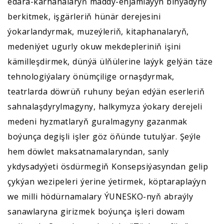
edara-kärhanalaryň maddy-enjamlaýyn binýadyny
berkitmek, işgärleriň hünär derejesini
ýokarlandyrmak, muzeýleriň, kitaphanalaryň,
medeniýet ugurly okuw mekdepleriniň işini
kämilleşdirmek, dünýä ülňülerine laýyk gelýän täze
tehnologiýalary önümçilige ornaşdyrmak,
teatrlarda döwrüň ruhuny beýan edýän eserleriň
sahnalaşdyrylmagyny, halkymyza ýokary derejeli
medeni hyzmatlaryň guralmagyny gazanmak
boýunça degişli işler göz öňünde tutulýar. Şeýle
hem döwlet maksatnamalaryndan, sanly
ykdysadyýeti ösdürmegiň Konsepsiýasyndan gelip
çykýan wezipeleri ýerine ýetirmek, köptaraplaýyn
we milli hödürnamalary ÝUNESKO-nyň abraýly
sanawlaryna girizmek boýunça işleri dowam