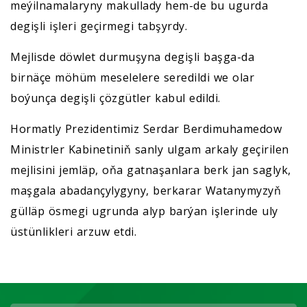
meýilnamalaryny makullady hem-de bu ugurda
degişli işleri geçirmegi tabşyrdy.
Mejlisde döwlet durmuşyna degişli başga-da
birnäçe möhüm meselelere seredildi we olar
boýunça degişli çözgütler kabul edildi.
Hormatly Prezidentimiz Serdar Berdimuhamedow
Ministrler Kabinetiniň sanly ulgam arkaly geçirilen
mejlisini jemläp, oňa gatnaşanlara berk jan saglyk,
maşgala abadançylygyny, berkarar Watanymyzyň
gülläp ösmegi ugrunda alyp barýan işlerinde uly
üstünlikleri arzuw etdi.