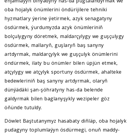
enjamlaýyn binýadyny has-da pugtalandyrmak we
oba hojalyk önümlerini öndürijilere tehniki
hyzmatlary ýerine ýetirmek, azyk senagatyny
ösdürmek, ýurdumyzda azyk önümleriniň
bolçulygyny döretmek, maldarçylygy we guşçulygy
ösdürmek, mallaryň, guşlaryň baş sanyny
artdyrmak, maldarçylyk we guşçulyk önümlerini
öndürmek, ilaty bu önümler bilen üpjün etmek,
atçylygy we atçylyk sportuny ösdürmek, ahalteke
bedewleriniň baş sanyny artdyrmak, olaryň
dünýädäki şan-şöhratyny has-da belende
galdyrmak bilen baglanyşykly wezipeler göz
öňünde tutuldy.
Döwlet Baştutanymyz hasabaty diňläp, oba hojalyk
pudagyny toplumlaýyn ösdürmegi, onuň maddy-