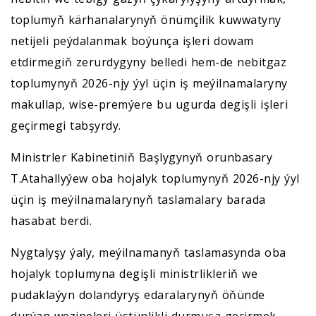
toplumyň kärhanalarynyň önümçilik kuwwatyny
netijeli peýdalanmak boýunça işleri dowam
etdirmegiň zerurdygyny belledi hem-de nebitgaz
toplumynyň 2026-njy ýyl üçin iş meýilnamalaryny
makullap, wise-premýere bu ugurda degişli işleri
geçirmegi tabşyrdy.
Ministrler Kabinetiniň Başlygynyň orunbasary
T.Atahallyýew oba hojalyk toplumynyň 2026-njy ýyl
üçin iş meýilnamalarynyň taslamalary barada
hasabat berdi.
Nygtalyşy ýaly, meýilnamanyň taslamasynda oba
hojalyk toplumyna degişli ministrlikleriň we
pudaklaýyn dolandyryş edaralarynyň öňünde