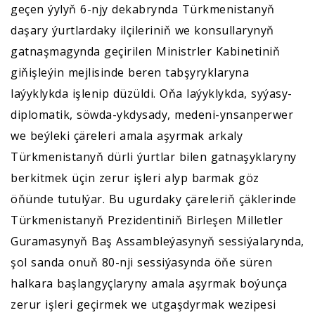
geçen ýylyň 6-njy dekabrynda Türkmenistanyň
daşary ýurtlardaky ilçileriniň we konsullarynyň
gatnaşmagynda geçirilen Ministrler Kabinetiniň
giňişleýin mejlisinde beren tabşyryklaryna
laýyklykda işlenip düzüldi. Oňa laýyklykda, syýasy-
diplomatik, söwda-ykdysady, medeni-ynsanperwer
we beýleki çäreleri amala aşyrmak arkaly
Türkmenistanyň dürli ýurtlar bilen gatnaşyklaryny
berkitmek üçin zerur işleri alyp barmak göz
öňünde tutulýar. Bu ugurdaky çäreleriň çäklerinde
Türkmenistanyň Prezidentiniň Birleşen Milletler
Guramasynyň Baş Assambleýasynyň sessiýalarynda,
şol sanda onuň 80-nji sessiýasynda öňe süren
halkara başlangyçlaryny amala aşyrmak boýunça
zerur işleri geçirmek we utgaşdyrmak wezipesi