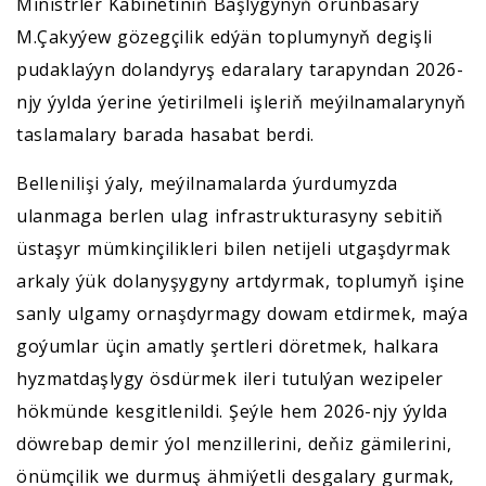
Ministrler Kabinetiniň Başlygynyň orunbasary
M.Çakyýew gözegçilik edýän toplumynyň degişli
pudaklaýyn dolandyryş edaralary tarapyndan 2026-
njy ýylda ýerine ýetirilmeli işleriň meýilnamalarynyň
taslamalary barada hasabat berdi.
Bellenilişi ýaly, meýilnamalarda ýurdumyzda
ulanmaga berlen ulag infrastrukturasyny sebitiň
üstaşyr mümkinçilikleri bilen netijeli utgaşdyrmak
arkaly ýük dolanyşygyny artdyrmak, toplumyň işine
sanly ulgamy ornaşdyrmagy dowam etdirmek, maýa
goýumlar üçin amatly şertleri döretmek, halkara
hyzmatdaşlygy ösdürmek ileri tutulýan wezipeler
hökmünde kesgitlenildi. Şeýle hem 2026-njy ýylda
döwrebap demir ýol menzillerini, deňiz gämilerini,
önümçilik we durmuş ähmiýetli desgalary gurmak,