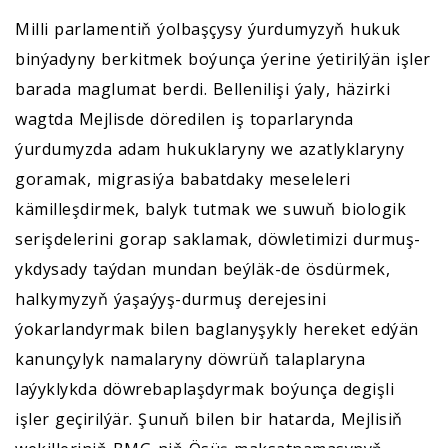
Milli parlamentiň ýolbaşçysy ýurdumyzyň hukuk
binýadyny berkitmek boýunça ýerine ýetirilýän işler
barada maglumat berdi. Bellenilişi ýaly, häzirki
wagtda Mejlisde döredilen iş toparlarynda
ýurdumyzda adam hukuklaryny we azatlyklaryny
goramak, migrasiýa babatdaky meseleleri
kämilleşdirmek, balyk tutmak we suwuň biologik
serişdelerini gorap saklamak, döwletimizi durmuş-
ykdysady taýdan mundan beýläk-de ösdürmek,
halkymyzyň ýaşaýyş-durmuş derejesini
ýokarlandyrmak bilen baglanyşykly hereket edýän
kanunçylyk namalaryny döwrüň talaplaryna
laýyklykda döwrebaplaşdyrmak boýunça degişli
işler geçirilýär. Şunuň bilen bir hatarda, Mejlisiň