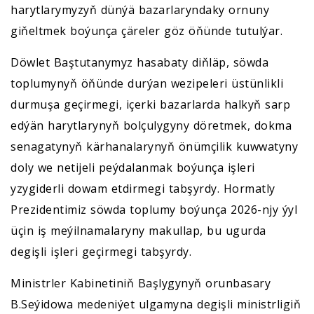
harytlarymyzyň dünýä bazarlaryndaky ornuny
giňeltmek boýunça çäreler göz öňünde tutulýar.
Döwlet Baştutanymyz hasabaty diňläp, söwda
toplumynyň öňünde durýan wezipeleri üstünlikli
durmuşa geçirmegi, içerki bazarlarda halkyň sarp
edýän harytlarynyň bolçulygyny döretmek, dokma
senagatynyň kärhanalarynyň önümçilik kuwwatyny
doly we netijeli peýdalanmak boýunça işleri
yzygiderli dowam etdirmegi tabşyrdy. Hormatly
Prezidentimiz söwda toplumy boýunça 2026-njy ýyl
üçin iş meýilnamalaryny makullap, bu ugurda
degişli işleri geçirmegi tabşyrdy.
Ministrler Kabinetiniň Başlygynyň orunbasary
B.Seýidowa medeniýet ulgamyna degişli ministrligiň