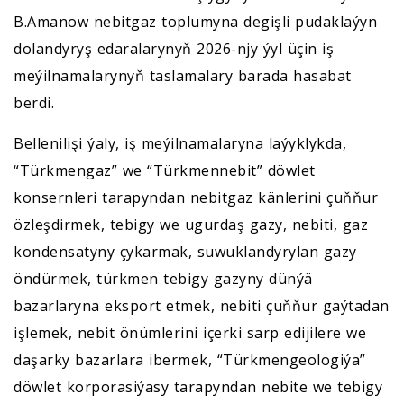
B.Amanow nebitgaz toplumyna degişli pudaklaýyn
dolandyryş edaralarynyň 2026-njy ýyl üçin iş
meýilnamalarynyň taslamalary barada hasabat
berdi.
Bellenilişi ýaly, iş meýilnamalaryna laýyklykda,
“Türkmengaz” we “Türkmennebit” döwlet
konsernleri tarapyndan nebitgaz känlerini çuňňur
özleşdirmek, tebigy we ugurdaş gazy, nebiti, gaz
kondensatyny çykarmak, suwuklandyrylan gazy
öndürmek, türkmen tebigy gazyny dünýä
bazarlaryna eksport etmek, nebiti çuňňur gaýtadan
işlemek, nebit önümlerini içerki sarp edijilere we
daşarky bazarlara ibermek, “Türkmengeologiýa”
döwlet korporasiýasy tarapyndan nebite we tebigy