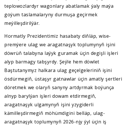
teplowozlardyr wagonlary abatlamak ýaly maýa
goýum taslamalaryny durmuşa geçirmek
meýilleşdirilýär.
Hormatly Prezidentimiz hasabaty diňläp, wise-
premýere ulag we aragatnaşyk toplumynyň işini
döwrüň talabyna laýyk guramak üçin degişli işleri
alyp barmagy tabşyrdy. Şeýle hem döwlet
Baştutanymyz halkara ulag geçelgeleriniň işini
ösdürmegiň, üstaşyr gatnawlar üçin amatly şertleri
döretmek we olaryň sanyny artdyrmak boýunça
alnyp barylýan işleri dowam etdirmegiň,
aragatnaşyk ulgamynyň işini yzygiderli
kämilleşdirmegiň möhümdigini belläp, ulag-
aragatnaşyk toplumynyň 2026-njy ýyl üçin iş