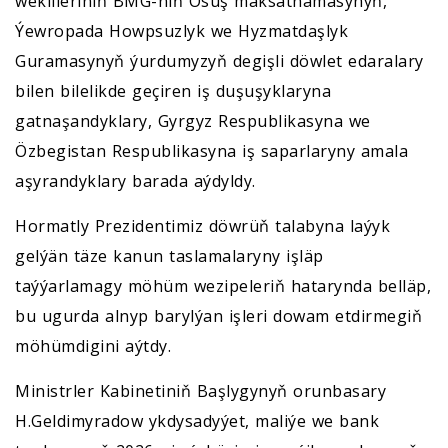
wekilleriniň BMG-niň Ösüş maksatnamasynyň,
Ýewropada Howpsuzlyk we Hyzmatdaşlyk
Guramasynyň ýurdumyzyň degişli döwlet edaralary
bilen bilelikde geçiren iş duşuşyklaryna
gatnaşandyklary, Gyrgyz Respublikasyna we
Özbegistan Respublikasyna iş saparlaryny amala
aşyrandyklary barada aýdyldy.
Hormatly Prezidentimiz döwrüň talabyna laýyk
gelýän täze kanun taslamalaryny işläp
taýýarlamagy möhüm wezipeleriň hatarynda belläp,
bu ugurda alnyp barylýan işleri dowam etdirmegiň
möhümdigini aýtdy.
Ministrler Kabinetiniň Başlygynyň orunbasary
H.Geldimyradow ykdysadyýet, maliýe we bank