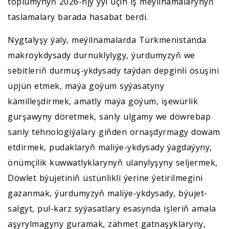
toplumynyň 2026-njy ýyl üçin iş meýilnamalarynyň
taslamalary barada hasabat berdi.
Nygtalyşy ýaly, meýilnamalarda Türkmenistanda
makroykdysady durnuklylygy, ýurdumyzyň we
sebitleriň durmuş-ykdysady taýdan depginli ösüşini
üpjün etmek, maýa goýum syýasatyny
kämilleşdirmek, amatly maýa goýum, işewürlik
gurşawyny döretmek, sanly ulgamy we döwrebap
sanly tehnologiýalary giňden ornaşdyrmagy dowam
etdirmek, pudaklaryň maliýe-ykdysady ýagdaýyny,
önümçilik kuwwatlyklarynyň ulanylyşyny seljermek,
Döwlet býujetiniň üstünlikli ýerine ýetirilmegini
gazanmak, ýurdumyzyň maliýe-ykdysady, býujet-
salgyt, pul-karz syýasatlary esasynda işleriň amala
aşyrylmagyny guramak, zähmet gatnaşyklaryny,