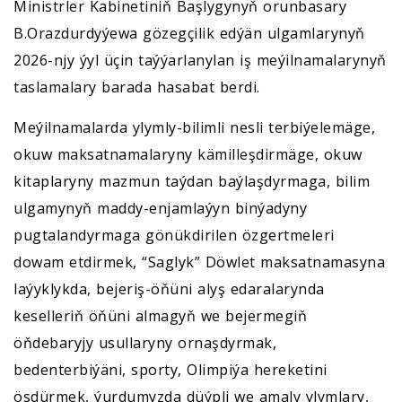
Ministrler Kabinetiniň Başlygynyň orunbasary
B.Orazdurdyýewa gözegçilik edýän ulgamlarynyň
2026-njy ýyl üçin taýýarlanylan iş meýilnamalarynyň
taslamalary barada hasabat berdi.
Meýilnamalarda ylymly-bilimli nesli terbiýelemäge,
okuw maksatnamalaryny kämilleşdirmäge, okuw
kitaplaryny mazmun taýdan baýlaşdyrmaga, bilim
ulgamynyň maddy-enjamlaýyn binýadyny
pugtalandyrmaga gönükdirilen özgertmeleri
dowam etdirmek, “Saglyk” Döwlet maksatnamasyna
laýyklykda, bejeriş-öňüni alyş edaralarynda
keselleriň öňüni almagyň we bejermegiň
öňdebaryjy usullaryny ornaşdyrmak,
bedenterbiýäni, sporty, Olimpiýa hereketini
ösdürmek, ýurdumyzda düýpli we amaly ylymlary,