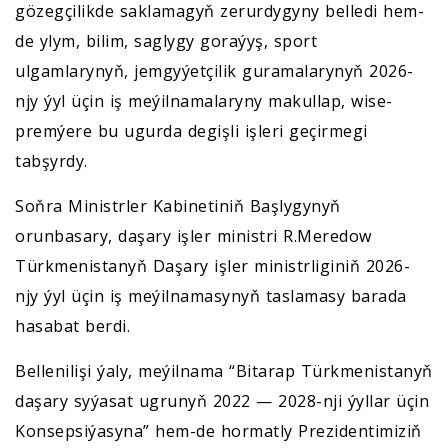
gözegçilikde saklamagyň zerurdygyny belledi hem-
de ylym, bilim, saglygy goraýyş, sport
ulgamlarynyň, jemgyýetçilik guramalarynyň 2026-
njy ýyl üçin iş meýilnamalaryny makullap, wise-
premýere bu ugurda degişli işleri geçirmegi
tabşyrdy.
Soňra Ministrler Kabinetiniň Başlygynyň
orunbasary, daşary işler ministri R.Meredow
Türkmenistanyň Daşary işler ministrliginiň 2026-
njy ýyl üçin iş meýilnamasynyň taslamasy barada
hasabat berdi.
Bellenilişi ýaly, meýilnama “Bitarap Türkmenistanyň
daşary syýasat ugrunyň 2022 — 2028-nji ýyllar üçin
Konsepsiýasyna” hem-de hormatly Prezidentimiziň