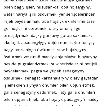
durýan wezipeleri üstünlikli durmuşa geçirmek
bilen bagly işler, hususan-da, oba hojalygyny,
weterinariýa işini ösdürmek, ýer serişdelerinden
rejeli peýdalanmak, oba hojalyk ekinleriniň täze
görnüşlerini döretmek, olary önümçilige
ornaşdyrmak, daşky gurşawy gorap saklamak,
ekologik abadançylygy üpjün etmek, ýurdumyzy
bagy-bossanlyga öwürmek, suw hojalygyny
ösdürmek we onuň maddy-enjamlaýyn binýadyny
has-da pugtalandyrmak, suw serişdelerini netijeli
peýdalanmak, pagta we ýüpek senagatyny
ösdürmek, senagat kärhanalaryny olary gaýtadan
işlemekden alynýan önümler bilen üpjün etmek,
galla senagatyny ösdürmek, ilaty galla önümleri
bilen üpjün etmek, oba hojalyk pudagynyň maddy-