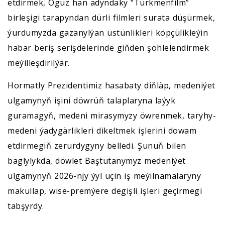
etdirmek, Oguz han adyndaky “Türkmenfilm”
birleşigi tarapyndan dürli filmleri surata düşürmek,
ýurdumyzda gazanylýan üstünlikleri köpçülikleýin
habar beriş serişdelerinde giňden şöhlelendirmek
meýilleşdirilýär.
Hormatly Prezidentimiz hasabaty diňläp, medeniýet
ulgamynyň işini döwrüň talaplaryna laýyk
guramagyň, medeni mirasymyzy öwrenmek, taryhy-
medeni ýadygärlikleri dikeltmek işlerini dowam
etdirmegiň zerurdygyny belledi. Şunuň bilen
baglylykda, döwlet Baştutanymyz medeniýet
ulgamynyň 2026-njy ýyl üçin iş meýilnamalaryny
makullap, wise-premýere degişli işleri geçirmegi
tabşyrdy.