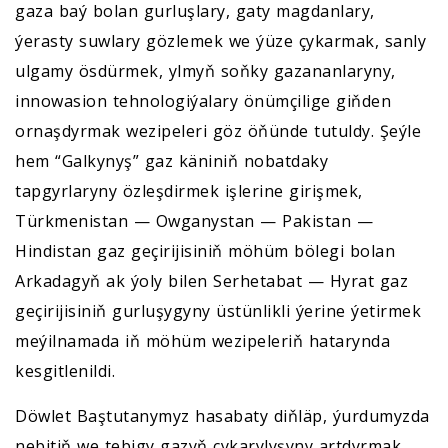
gaza baý bolan gurluşlary, gaty magdanlary,
ýerasty suwlary gözlemek we ýüze çykarmak, sanly
ulgamy ösdürmek, ylmyň soňky gazananlaryny,
innowasion tehnologiýalary önümçilige giňden
ornaşdyrmak wezipeleri göz öňünde tutuldy. Şeýle
hem “Galkynyş” gaz käniniň nobatdaky
tapgyrlaryny özleşdirmek işlerine girişmek,
Türkmenistan — Owganystan — Pakistan —
Hindistan gaz geçirijisiniň möhüm bölegi bolan
Arkadagyň ak ýoly bilen Serhetabat — Hyrat gaz
geçirijisiniň gurluşygyny üstünlikli ýerine ýetirmek
meýilnamada iň möhüm wezipeleriň hatarynda
kesgitlenildi.
Döwlet Baştutanymyz hasabaty diňläp, ýurdumyzda
nebitiň we tebigy gazyň çykarylyşyny artdyrmak,