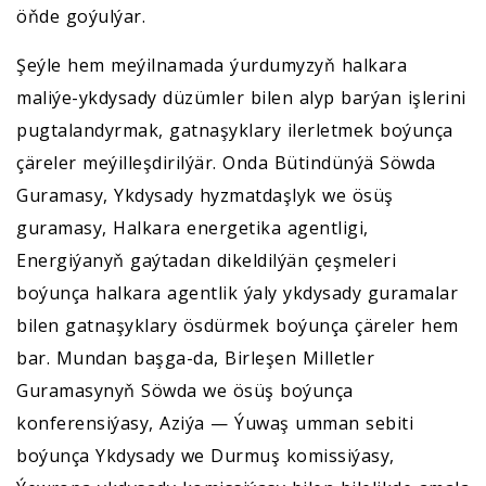
öňde goýulýar.
Şeýle hem meýilnamada ýurdumyzyň halkara
maliýe-ykdysady düzümler bilen alyp barýan işlerini
pugtalandyrmak, gatnaşyklary ilerletmek boýunça
çäreler meýilleşdirilýär. Onda Bütindünýä Söwda
Guramasy, Ykdysady hyzmatdaşlyk we ösüş
guramasy, Halkara energetika agentligi,
Energiýanyň gaýtadan dikeldilýän çeşmeleri
boýunça halkara agentlik ýaly ykdysady guramalar
bilen gatnaşyklary ösdürmek boýunça çäreler hem
bar. Mundan başga-da, Birleşen Milletler
Guramasynyň Söwda we ösüş boýunça
konferensiýasy, Aziýa — Ýuwaş umman sebiti
boýunça Ykdysady we Durmuş komissiýasy,