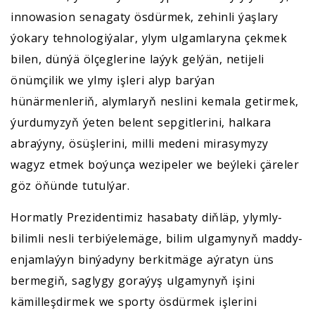
innowasion senagaty ösdürmek, zehinli ýaşlary
ýokary tehnologiýalar, ylym ulgamlaryna çekmek
bilen, dünýä ölçeglerine laýyk gelýän, netijeli
önümçilik we ylmy işleri alyp barýan
hünärmenleriň, alymlaryň neslini kemala getirmek,
ýurdumyzyň ýeten belent sepgitlerini, halkara
abraýyny, ösüşlerini, milli medeni mirasymyzy
wagyz etmek boýunça wezipeler we beýleki çäreler
göz öňünde tutulýar.
Hormatly Prezidentimiz hasabaty diňläp, ylymly-
bilimli nesli terbiýelemäge, bilim ulgamynyň maddy-
enjamlaýyn binýadyny berkitmäge aýratyn üns
bermegiň, saglygy goraýyş ulgamynyň işini
kämilleşdirmek we sporty ösdürmek işlerini