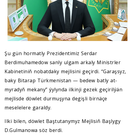
Şu gün hormatly Prezidentimiz Serdar
Berdimuhamedow sanly ulgam arkaly Ministrler
Kabinetiniň nobatdaky mejlisini geçirdi. “Garaşsyz,
baky Bitarap Türkmenistan — bedew batly at-
myradyň mekany” ýylynda ilkinji gezek geçirilýän
mejlisde döwlet durmuşyna degişli birnäçe
meselelere garaldy.
Ilki bilen, döwlet Baştutanymyz Mejlisiň Başlygy
D.Gulmanowa söz berdi.