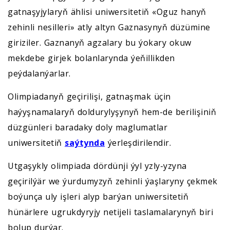
gatnaşyjylaryň ählisi uniwersitetiň «Oguz hanyň
zehinli nesilleri» atly altyn Gaznasynyň düzümine
giriziler. Gaznanyň agzalary bu ýokary okuw
mekdebe girjek bolanlarynda ýeňillikden
peýdalanýarlar.
Olimpiadanyň geçirilişi, gatnaşmak üçin
haýyşnamalaryň doldurylyşynyň hem-de berilişiniň
düzgünleri baradaky doly maglumatlar
uniwersitetiň
saýtynda
ýerleşdirilendir.
Utgaşykly olimpiada dördünji ýyl yzly-yzyna
geçirilýär we ýurdumyzyň zehinli ýaşlaryny çekmek
boýunça uly işleri alyp barýan uniwersitetiň
hünärlere ugrukdyryjy netijeli taslamalarynyň biri
bolup durýar.