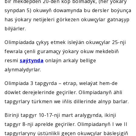
bir mekdepden 20-den köp bolmadyk, (her ýokary
synpdan 5) okuwyň dowamynda bu dersler boýunça
has ýokary netijeleri görkezen okuwçylar gatnaşyp
bilýärler.
Olimpiadada çykyş etmek isleýän okuwçylar 25-nji
fewrala çenli guramaçy ýokary okuw mekdebiň
resmi
saýtynda
onlaýn arkaly bellige
alynmalydyrlar.
Olimpiada 3 tapgyrda – etrap, welaýat hem-de
döwlet derejelerinde geçiriler. Olimpiadanyň ähli
tapgyrlary türkmen we iňlis dillerinde alnyp barlar.
Birinji tapgyr 10-17-nji mart aralygynda, ikinji
tapgyr 8-nji aprelde geçiriler. Olimpiadanyň I we II
tapgyrlaryny üstünlikli geçen okuwçylar bäsleşigiň