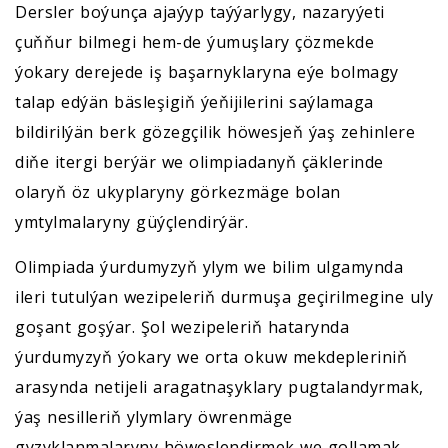
Dersler boýunça ajaýyp taýýarlygy, nazaryýeti
çuňňur bilmegi hem-de ýumuşlary çözmekde
ýokary derejede iş başarnyklaryna eýe bolmagy
talap edýän bäsleşigiň ýeňijilerini saýlamaga
bildirilýän berk gözegçilik höwesjeň ýaş zehinlere
diňe itergi berýär we olimpiadanyň çäklerinde
olaryň öz ukyplaryny görkezmäge bolan
ymtylmalaryny güýçlendirýär.
Olimpiada ýurdumyzyň ylym we bilim ulgamynda
ileri tutulýan wezipeleriň durmuşa geçirilmegine uly
goşant goşýar. Şol wezipeleriň hatarynda
ýurdumyzyň ýokary we orta okuw mekdepleriniň
arasynda netijeli aragatnaşyklary pugtalandyrmak,
ýaş nesilleriň ylymlary öwrenmäge
gyzyklanmalaryny höweslendirmek we gollamak,