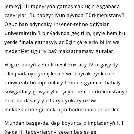
jemleýji III tapgyryna gatnaşmak üçin Aşgabada
çagyrylar. Bu tapgyr iýun aýynda Türkmenistanyň
Oguz han adyndaky Inžener-tehnologiýalar
uniwersitetiniň binýadynda geçirilip, şeýle hem bu
ýerde finala gatnaşyjylar üçin çäreleriň bilim we
medeniýet ugurly baý maksatnamasy guralar.
«Oguz hanyň zehinli nesilleri» atly IV utgaşykly
olimpiadanyň ýeňijilerine we baýrak eýelerine
uniwersitetiň diplomlary hem-de gymmat bahaly
sowgatlary gowşurylar, şeýle hem Türkmenistanyň
hem-de daşary ýurtlaryň ýokary okuw
mekdeplerine girmek üçin hödürnamalar berler.
Mundan başga-da, däp boýunça olimpiadanyň I, II
ýa-da III tapgyrlaryny geçen bäsleşige