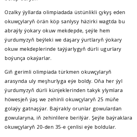
Ozalky ýyllarda olimpiadada üstünlikli çykyş eden
okuwçylaryň örän köp sanlysy häzirki wagtda bu
abraýly ýokary okuw mekdepde, şeýle hem
ýurdumyzyň beýleki we daşary ýurtlaryň ýokary
okuw mekdeplerinde taýýarlygyň dürli ugurlary
boýunça okaýarlar.
Giň gerimli olimpiada türkmen okuwçylaryň
arasynda uly meşhurlyga eýe boldy. Oňa her ýyl
ýurdumyzyň dürli künjeklerinden takyk ylymlara
höwesjeň ýaş we zehinli okuwçylaryň 25 müňe
golaýy gatnaşýar. Baýrakly orunlar gowulardan
gowularyna, iň zehinlilere berilýär. Şeýle baýraklara
okuwçylaryň 20-den 35-e çenlisi eýe boldular.