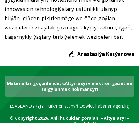
innowasion tehnologiýalary üstünlikli ulanyp
bilýän, giňden pikirlenmäge we öňde goýlan
wezipeleri özbaşdak çözmäge ukyply, zehinli, işjeň,
başarnykly ýaşlary terbiýelemek wezipeleri bar.
Anastasiýa Kasýanowa
Materiallar göçürilende, «Altyn asyr» elektron gazetine
salgylanmak hökmandyr!
ESASLANDYRYJY: Türkmenistanyň Döwlet habarlar agentligi
© Copyright 2026.
Ähli hukuklar goralan.
«Altyn asyr»
elektron gazetiniň redaksiýasy
RSS kanal