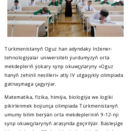
Türkmenistanyň Oguz han adyndaky Inžener-
tehnologiýalar uniwersiteti ýurdumyzyň orta
mekdepleriň ýokary synp okuwçylaryny «Oguz
hanyň zehinli nesilleri» atly IV utgaşykly olimpiada
gatnaşmaga çagyrýar.
Matematika, fizika, himiýa, biologiýa we logiki
pikirlenmek boýunça olimpiada Türkmenistanyň
umumy bilim berýän orta mekdepleriniň 9-12-nji
synp okuwçylarynyň arasynda geçirilýär. Bäsleşige