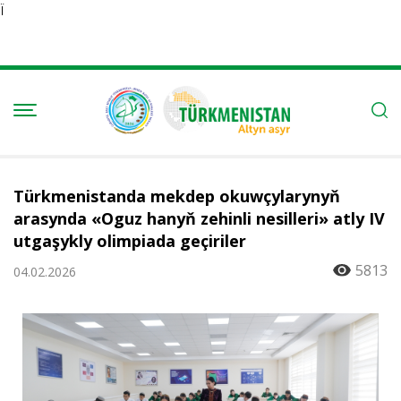
Ï
Türkmenistanda mekdep okuwçylarynyň
arasynda «Oguz hanyň zehinli nesilleri» atly IV
utgaşykly olimpiada geçiriler
5813
04.02.2026