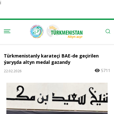
Ï
Türkmenistanly karateçi BAE-de geçirilen
ýaryşda altyn medal gazandy
5711
22.02.2026