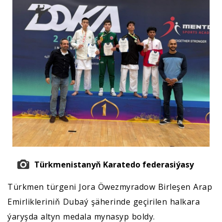
Türkmenistanyň Karatedo federasiýasy
Türkmen türgeni Jora Öwezmyradow Birleşen Arap
Emirlikleriniň Dubaý şäherinde geçirilen halkara
ýaryşda altyn medala mynasyp boldy.