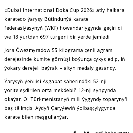
«Dubai International Doka Cup 2026» atly halkara
karatedo ýaryşy Bütindünýä karate
federasiýasynyň (WKF) howandarlygynda geçirildi
we 18 ýurtdan 697 türgeni bir ýerde jemledi.
Jora Öwezmyradow 55 kilograma çenli agram
derejesinde kumite görnüşi boýunça çykyş edip, iň
ýokary derejeli baýrak – altyn medaly gazandy.
Ýaryşyň ýeňijisi Aşgabat şäherindäki 52-nji
ýöriteleşdirilen orta mekdebiň 12-nji synpynda
okaýar. Ol Türkmenistanyň milli ýygyndy toparynyň
baş tälimçisi Aýdyň Çaryýewiň ýolbaşçylygynda
karate bilen meşgullanýar.