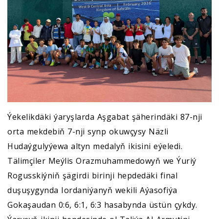
Ýekelikdäki ýaryşlarda Aşgabat şäherindäki 87-nji
orta mekdebiň 7-nji synp okuwçysy Näzli
Hudaýgulyýewa altyn medalyň ikisini eýeledi.
Tälimçiler Meýlis Orazmuhammedowyň we Ýuriý
Rogusskiýniň şägirdi birinji hepdedäki final
duşuşygynda Iordaniýanyň wekili Aýasofiýa
Gokaşaudan 0:6, 6:1, 6:3 hasabynda üstün çykdy.