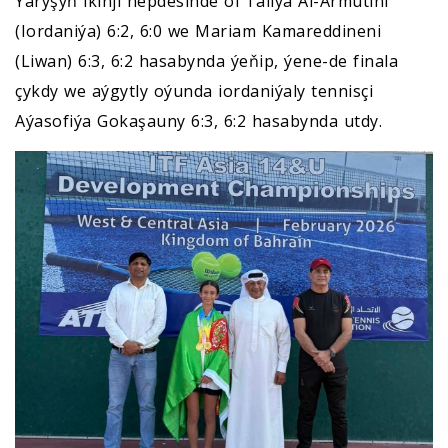
Ýaryşyň ikinji hepdesinde ol Taliýa Al-Armutini
(Iordaniýa) 6:2, 6:0 we Mariam Kamareddineni
(Liwan) 6:3, 6:2 hasabynda ýeňip, ýene-de finala
çykdy we aýgytly oýunda iordaniýaly tennisçi
Aýasofiýa Gokaşauny 6:3, 6:2 hasabynda utdy.