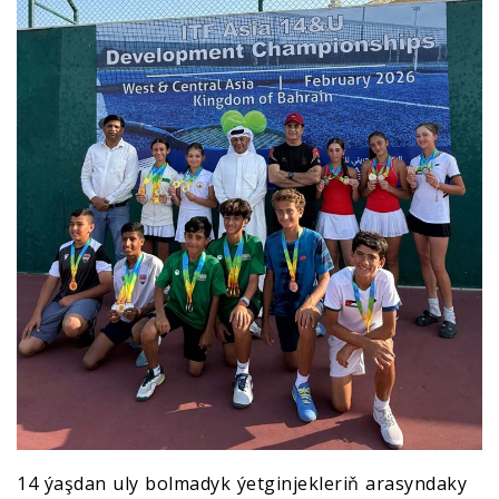
14 ýaşdan uly bolmadyk ýetginjekleriň arasyndaky