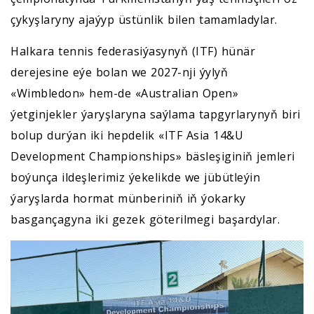
çykyşlaryny ajaýyp üstünlik bilen tamamladylar.
Halkara tennis federasiýasynyň (ITF) hünär
derejesine eýe bolan we 2027-nji ýylyň
«Wimbledon» hem-de «Australian Open»
ýetginjekler ýaryşlaryna saýlama tapgyrlarynyň biri
bolup durýan iki hepdelik «ITF Asia 14&U
Development Championships» bäsleşiginiň jemleri
boýunça ildeşlerimiz ýekelikde we jübütleýin
ýaryşlarda hormat münberiniň iň ýokarky
basgançagyna iki gezek göterilmegi başardylar.