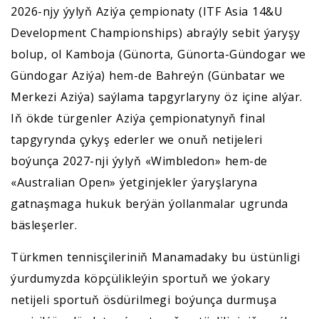
2026-njy ýylyň Aziýa çempionaty (ITF Asia 14&U
Development Championships) abraýly sebit ýaryşy
bolup, ol Kamboja (Günorta, Günorta-Gündogar we
Gündogar Aziýa) hem-de Bahreýn (Günbatar we
Merkezi Aziýa) saýlama tapgyrlaryny öz içine alýar.
Iň ökde türgenler Aziýa çempionatynyň final
tapgyrynda çykyş ederler we onuň netijeleri
boýunça 2027-nji ýylyň «Wimbledon» hem-de
«Australian Open» ýetginjekler ýaryşlaryna
gatnaşmaga hukuk berýän ýollanmalar ugrunda
bäsleşerler.
Türkmen tennisçileriniň Manamadaky bu üstünligi
ýurdumyzda köpçülikleýin sportuň we ýokary
netijeli sportuň ösdürilmegi boýunça durmuşa