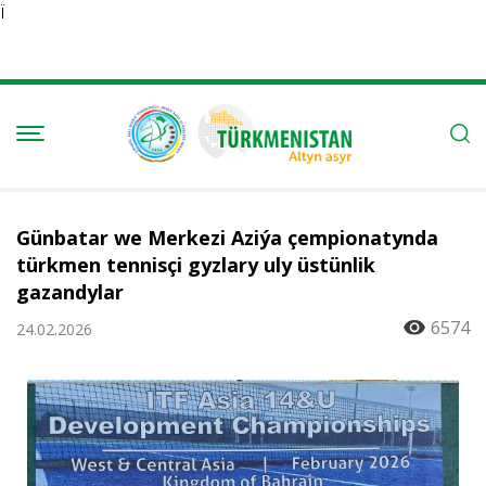
Ï
Günbatar we Merkezi Aziýa çempionatynda
türkmen tennisçi gyzlary uly üstünlik
gazandylar
6574
24.02.2026