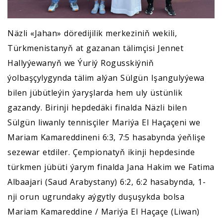
Näzli «Jahan» döredijilik merkeziniň wekili,
Türkmenistanyň at gazanan tälimçisi Jennet
Hallyýewanyň we Ýuriý Rogusskiýniň
ýolbaşçylygynda tälim alýan Sülgün Işangulyýewa
bilen jübütleýin ýaryşlarda hem uly üstünlik
gazandy. Birinji hepdedäki finalda Näzli bilen
Sülgün liwanly tennisçiler Mariýa El Haçaçeni we
Mariam Kamareddineni 6:3, 7:5 hasabynda ýeňlişe
sezewar etdiler. Çempionatyň ikinji hepdesinde
türkmen jübüti ýarym finalda Jana Hakim we Fatima
Albaajari (Saud Arabystany) 6:2, 6:2 hasabynda, 1-
nji orun ugrundaky aýgytly duşuşykda bolsa
Mariam Kamareddine / Mariýa El Haçaçe (Liwan)