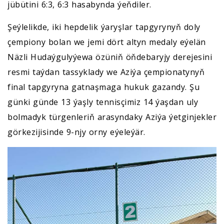
jübütini 6:3, 6:3 hasabynda ýeňdiler.
Şeýlelikde, iki hepdelik ýaryşlar tapgyrynyň doly
çempiony bolan we jemi dört altyn medaly eýelän
Näzli Hudaýgulyýewa özüniň öňdebaryjy derejesini
resmi taýdan tassyklady we Aziýa çempionatynyň
final tapgyryna gatnaşmaga hukuk gazandy. Şu
günki günde 13 ýaşly tennisçimiz 14 ýaşdan uly
bolmadyk türgenleriň arasyndaky Aziýa ýetginjekler
görkezijisinde 9-njy orny eýeleýär.