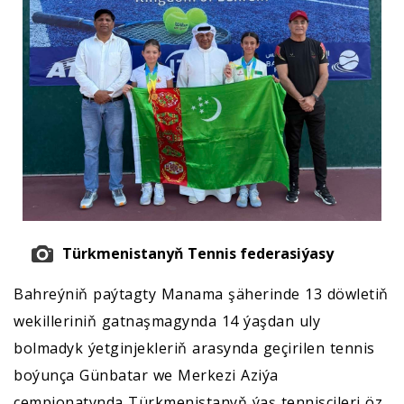
Türkmenistanyň Tennis federasiýasy
Bahreýniň paýtagty Manama şäherinde 13 döwletiň
wekilleriniň gatnaşmagynda 14 ýaşdan uly
bolmadyk ýetginjekleriň arasynda geçirilen tennis
boýunça Günbatar we Merkezi Aziýa
çempionatynda Türkmenistanyň ýaş tennisçileri öz