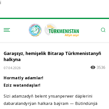
Ï
Garaşsyz, hemişelik Bitarap Türkmenistanyň
halkyna
3536
07.04.2026
Hormatly adamlar!
Eziz watandaşlar!
Sizi adamzadyň belent ynsanperwer däplerini
dabaralandyrýan halkara baýram — Bütindünýä