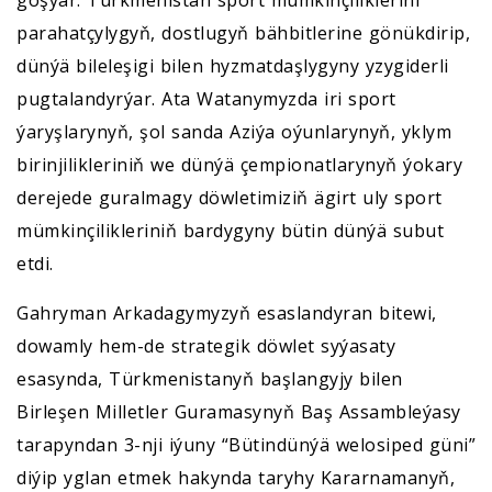
goşýar. Türkmenistan sport mümkinçiliklerini
parahatçylygyň, dostlugyň bähbitlerine gönükdirip,
dünýä bileleşigi bilen hyzmatdaşlygyny yzygiderli
pugtalandyrýar. Ata Watanymyzda iri sport
ýaryşlarynyň, şol sanda Aziýa oýunlarynyň, yklym
birinjilikleriniň we dünýä çempionatlarynyň ýokary
derejede guralmagy döwletimiziň ägirt uly sport
mümkinçilikleriniň bardygyny bütin dünýä subut
etdi.
Gahryman Arkadagymyzyň esaslandyran bitewi,
dowamly hem-de strategik döwlet syýasaty
esasynda, Türkmenistanyň başlangyjy bilen
Birleşen Milletler Guramasynyň Baş Assambleýasy
tarapyndan 3-nji iýuny “Bütindünýä welosiped güni”
diýip yglan etmek hakynda taryhy Kararnamanyň,