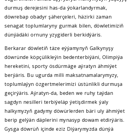
durmuş derejesini has-da ýokarlandyrmak,
döwrebap obadyr şäherçeleri, häzirki zaman
senagat toplumlaryny gurmak bilen, döwletimiziň
dünýädäki ornuny yzygiderli berkidýäris.
Berkarar döwletiň täze eýýamynyň Galkynyşy
döwründe köpçülikleýin bedenterbiýäni, Olimpiýa
hereketini, sporty ösdürmäge aýratyn ähmiýet
berýäris. Bu ugurda milli maksatnamalarymyzy,
toplumlaýyn özgertmelerimizi üstünlikli durmuşa
geçirýäris. Aýratyn-da, beden we ruhy taýdan
sagdyn nesilleri terbiýeläp ýetişdirmek ýaly
halkymyzyň gadymy döwürlerden bäri uly ähmiýet
berip gelýän däplerini mynasyp dowam etdirýäris.
Gysga döwrüň içinde eziz Diýarymyzda dünýä