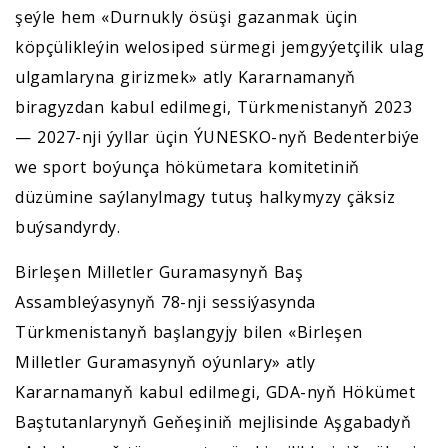
şeýle hem «Durnukly ösüşi gazanmak üçin
köpçülikleýin welosiped sürmegi jemgyýetçilik ulag
ulgamlaryna girizmek» atly Kararnamanyň
biragyzdan kabul edilmegi, Türkmenistanyň 2023
— 2027-nji ýyllar üçin ÝUNESKO-nyň Bedenterbiýe
we sport boýunça hökümetara komitetiniň
düzümine saýlanylmagy tutuş halkymyzy çäksiz
buýsandyrdy.
Birleşen Milletler Guramasynyň Baş
Assambleýasynyň 78-nji sessiýasynda
Türkmenistanyň başlangyjy bilen «Birleşen
Milletler Guramasynyň oýunlary» atly
Kararnamanyň kabul edilmegi, GDA-nyň Hökümet
Baştutanlarynyň Geňeşiniň mejlisinde Aşgabadyň