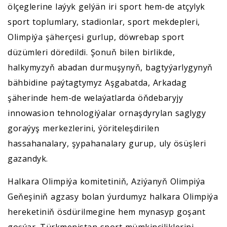
ölçeglerine laýyk gelýän iri sport hem-de atçylyk
sport toplumlary, stadionlar, sport mekdepleri,
Olimpiýa şäherçesi gurlup, döwrebap sport
düzümleri döredildi. Şonuň bilen birlikde,
halkymyzyň abadan durmuşynyň, bagtyýarlygynyň
bähbidine paýtagtymyz Aşgabatda, Arkadag
şäherinde hem-de welaýatlarda öňdebaryjy
innowasion tehnologiýalar ornaşdyrylan saglygy
goraýyş merkezlerini, ýöriteleşdirilen
hassahanalary, şypahanalary gurup, uly ösüşleri
gazandyk.
Halkara Olimpiýa komitetiniň, Aziýanyň Olimpiýa
Geňeşiniň agzasy bolan ýurdumyz halkara Olimpiýa
hereketiniň ösdürilmegine hem mynasyp goşant