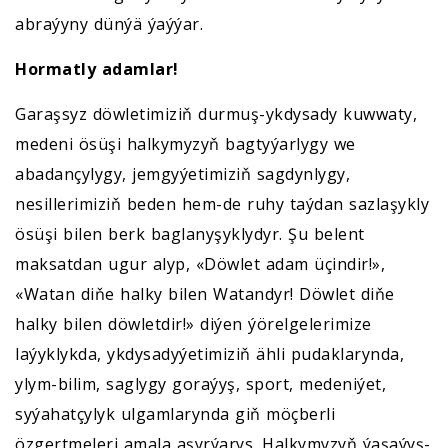
abraýyny dünýä ýaýýar.
Hormatly adamlar!
Garaşsyz döwletimiziň durmuş-ykdysady kuwwaty,
medeni ösüşi halkymyzyň bagtyýarlygy we
abadançylygy, jemgyýetimiziň sagdynlygy,
nesillerimiziň beden hem-de ruhy taýdan sazlaşykly
ösüşi bilen berk baglanyşyklydyr. Şu belent
maksatdan ugur alyp, «Döwlet adam üçindir!»,
«Watan diňe halky bilen Watandyr! Döwlet diňe
halky bilen döwletdir!» diýen ýörelgelerimize
laýyklykda, ykdysadyýetimiziň ähli pudaklarynda,
ylym-bilim, saglygy goraýyş, sport, medeniýet,
syýahatçylyk ulgamlarynda giň möçberli
özgertmeleri amala aşyrýarys. Halkymyzyň ýaşaýyş-