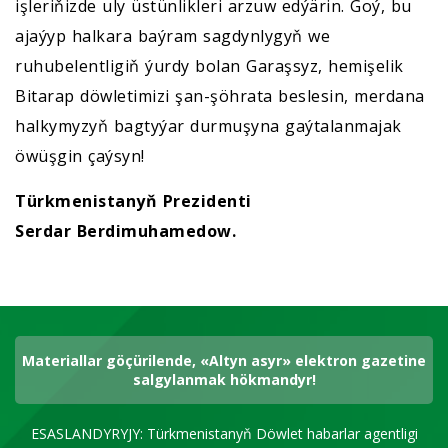
işleriňizde uly üstünlikleri arzuw edýärin. Goý, bu
ajaýyp halkara baýram sagdynlygyň we
ruhubelentligiň ýurdy bolan Garaşsyz, hemişelik
Bitarap döwletimizi şan-şöhrata beslesin, merdana
halkymyzyň bagtyýar durmuşyna gaýtalanmajak
öwüşgin çaýsyn!
Türkmenistanyň Prezidenti
Serdar Berdimuhamedow.
Materiallar göçürilende, «Altyn asyr» elektron gazetine
salgylanmak hökmandyr!
ESASLANDYRYJY: Türkmenistanyň Döwlet habarlar agentligi