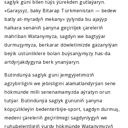
saglyk güni bilen tüýs ýürekden gutlaýaryn.
«Garaşsyz, baky Bitarap Türkmenistan — bedew
batly at-myradyň mekany» ýylynda bu ajaýyp
halkara senäniň şanyna geçiriljek çäreleriň
mähriban Watanymyza, sagdyn we bagtyýar
durmuşymyza, berkarar döwletimizde gazanylýan
beýik üstünliklere bolan buýsanjymyzy has-da
artdyrjakdygyna berk ynanýaryn.
Bütindünýä saglyk güni jemgyýetimiziň
agzybirligini we jebisligini alamatlandyrýan sene
hökmünde milli senenamamyzda aýratyn orun
tutýar. Bütindünýä saglyk gününiň şanyna
köpçülikleýin bedenterbiýe-sport, sagdyn durmuş,
medeni çäreleriň geçirilmegi sagdynlygyň we
ruhubelentligiň ýurdy hökmünde Watanymyzyň