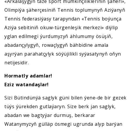
«Arkalaşygyň täze sport mümkinçilikleriniň şäheri»,
Olimpiýa şäherçesiniň Tennis toplumynyň Aziýanyň
Tennis federasiýasy tarapyndan «Tennis boýunça
Aziýa sebitiniň okuw-türgenleşik merkezi» diýlip
yglan edilmegi ýurdumyzyň ählumumy ösüşiň,
abadançylygyň, rowaçlygyň bähbidine amala
aşyrýan parahatçylyk söýüjilikli syýasatynyň oňyn
netijesidir.
Hormatly adamlar!
Eziz watandaşlar!
Sizi Bütindünýä saglyk güni bilen ýene-de bir gezek
tüýs ýürekden gutlaýaryn. Size berk jan saglyk,
abadan we bagtyýar durmuş, berkarar
Watanymyzyň gülläp ösmegi ugrunda alyp barýan