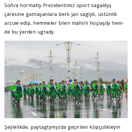
Soňra hormatly Prezidentimiz sport-sagaldyş
çäresine gatnaşanlara berk jan saglyk, üstünlik
arzuw edip, hemmeler bilen mähirli hoşlaşdy hem-
de bu ýerden ugrady.
Şeýlelikde, paýtagtymyzda geçirilen köpçülikleýin