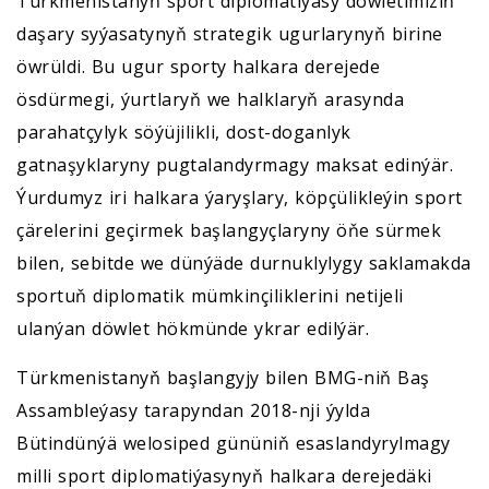
Türkmenistanyň sport diplomatiýasy döwletimiziň
daşary syýasatynyň strategik ugurlarynyň birine
öwrüldi. Bu ugur sporty halkara derejede
ösdürmegi, ýurtlaryň we halklaryň arasynda
parahatçylyk söýüjilikli, dost-doganlyk
gatnaşyklaryny pugtalandyrmagy maksat edinýär.
Ýurdumyz iri halkara ýaryşlary, köpçülikleýin sport
çärelerini geçirmek başlangyçlaryny öňe sürmek
bilen, sebitde we dünýäde durnuklylygy saklamakda
sportuň diplomatik mümkinçiliklerini netijeli
ulanýan döwlet hökmünde ykrar edilýär.
Türkmenistanyň başlangyjy bilen BMG-niň Baş
Assambleýasy tarapyndan 2018-nji ýylda
Bütindünýä welosiped gününiň esaslandyrylmagy
milli sport diplomatiýasynyň halkara derejedäki