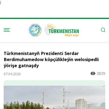
Ï
Türkmenistanyň Prezidenti Serdar
Berdimuhamedow köpçülikleýin welosipedli
ýörişe gatnaşdy
3839
07.04.2026