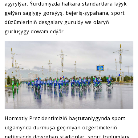
aşyrylýar. Ýurdumyzda halkara standartlara laýyk
gelýän saglygy goraýyş, bejeriş-şypahana, sport
düzümleriniň desgalary guruldy we olaryň
gurluşygy dowam edýär.
Hormatly Prezidentimiziň baştutanlygynda sport
ulgamynda durmuşa geçirilýän özgertmeleriň
netijesinde döwrebap stadionlar, sport toplumlary,