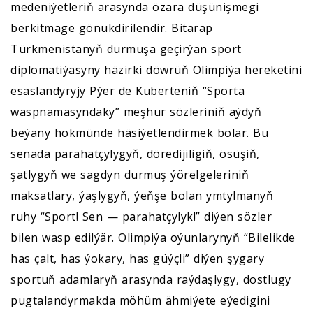
medeniýetleriň arasynda özara düşünişmegi
berkitmäge gönükdirilendir. Bitarap
Türkmenistanyň durmuşa geçirýän sport
diplomatiýasyny häzirki döwrüň Olimpiýa hereketini
esaslandyryjy Pýer de Kuberteniň “Sporta
waspnamasyndaky” meşhur sözleriniň aýdyň
beýany hökmünde häsiýetlendirmek bolar. Bu
senada parahatçylygyň, döredijiligiň, ösüşiň,
şatlygyň we sagdyn durmuş ýörelgeleriniň
maksatlary, ýaşlygyň, ýeňşe bolan ymtylmanyň
ruhy “Sport! Sen — parahatçylyk!” diýen sözler
bilen wasp edilýär. Olimpiýa oýunlarynyň “Bilelikde
has çalt, has ýokary, has güýçli” diýen şygary
sportuň adamlaryň arasynda raýdaşlygy, dostlugy
pugtalandyrmakda möhüm ähmiýete eýedigini