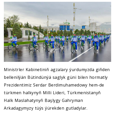
Ministrler Kabinetiniň agzalary ýurdumyzda giňden
bellenilýän Bütindünýä saglyk güni bilen hormatly
Prezidentimiz Serdar Berdimuhamedowy hem-de
türkmen halkynyň Milli Lideri, Türkmenistanyň
Halk Maslahatynyň Başlygy Gahryman
Arkadagymyzy tüýs ýürekden gutladylar.