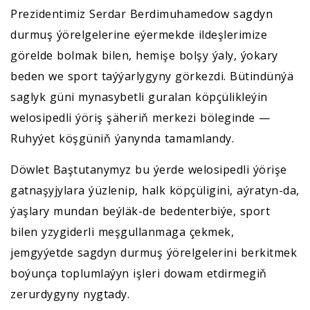
Prezidentimiz Serdar Berdimuhamedow sagdyn
durmuş ýörelgelerine eýermekde ildeşlerimize
görelde bolmak bilen, hemişe bolşy ýaly, ýokary
beden we sport taýýarlygyny görkezdi. Bütindünýä
saglyk güni mynasybetli guralan köpçülikleýin
welosipedli ýöriş şäheriň merkezi böleginde —
Ruhyýet köşgüniň ýanynda tamamlandy.
Döwlet Baştutanymyz bu ýerde welosipedli ýörişe
gatnaşyjylara ýüzlenip, halk köpçüligini, aýratyn-da,
ýaşlary mundan beýläk-de bedenterbiýe, sport
bilen yzygiderli meşgullanmaga çekmek,
jemgyýetde sagdyn durmuş ýörelgelerini berkitmek
boýunça toplumlaýyn işleri dowam etdirmegiň
zerurdygyny nygtady.