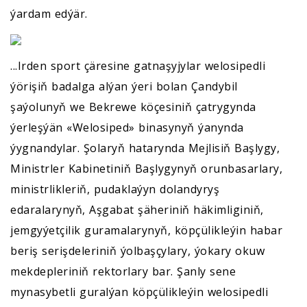
ýardam edýär.
...Irden sport çäresine gatnaşyjylar welosipedli
ýörişiň badalga alýan ýeri bolan Çandybil
şaýolunyň we Bekrewe köçesiniň çatrygynda
ýerleşýän «Welosiped» binasynyň ýanynda
ýygnandylar. Şolaryň hatarynda Mejlisiň Başlygy,
Ministrler Kabinetiniň Başlygynyň orunbasarlary,
ministrlikleriň, pudaklaýyn dolandyryş
edaralarynyň, Aşgabat şäheriniň häkimliginiň,
jemgyýetçilik guramalarynyň, köpçülikleýin habar
beriş serişdeleriniň ýolbaşçylary, ýokary okuw
mekdepleriniň rektorlary bar. Şanly sene
mynasybetli guralýan köpçülikleýin welosipedli