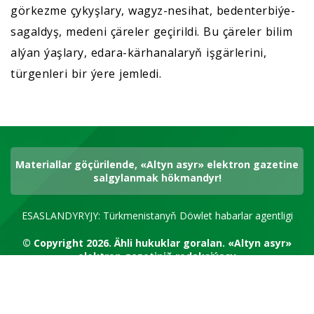
görkezme çykyşlary, wagyz-nesihat, bedenterbiýe-
sagaldyş, medeni çäreler geçirildi. Bu çäreler bilim
alýan ýaşlary, edara-kärhanalaryň işgärlerini,
türgenleri bir ýere jemledi.
Materiallar göçürilende, «Altyn asyr» elektron gazetine
salgylanmak hökmandyr!
ESASLANDYRYJY: Türkmenistanyň Döwlet habarlar agentligi
© Copyright 2026.
Ähli hukuklar goralan.
«Altyn asyr»
elektron gazetiniň redaksiýasy
RSS kanal