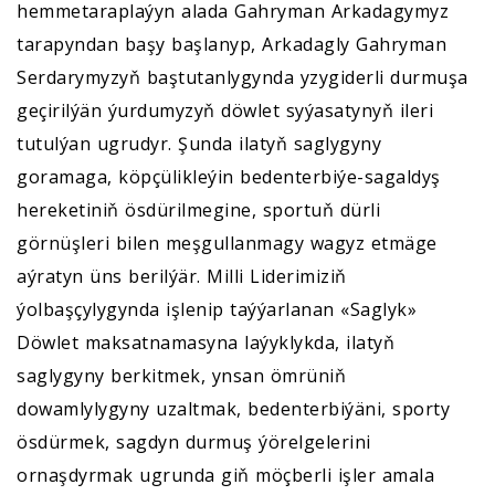
hemmetaraplaýyn alada Gahryman Arkadagymyz
tarapyndan başy başlanyp, Arkadagly Gahryman
Serdarymyzyň baştutanlygynda yzygiderli durmuşa
geçirilýän ýurdumyzyň döwlet syýasatynyň ileri
tutulýan ugrudyr. Şunda ilatyň saglygyny
goramaga, köpçülikleýin bedenterbiýe-sagaldyş
hereketiniň ösdürilmegine, sportuň dürli
görnüşleri bilen meşgullanmagy wagyz etmäge
aýratyn üns berilýär. Milli Liderimiziň
ýolbaşçylygynda işlenip taýýarlanan «Saglyk»
Döwlet maksatnamasyna laýyklykda, ilatyň
saglygyny berkitmek, ynsan ömrüniň
dowamlylygyny uzaltmak, bedenterbiýäni, sporty
ösdürmek, sagdyn durmuş ýörelgelerini
ornaşdyrmak ugrunda giň möçberli işler amala