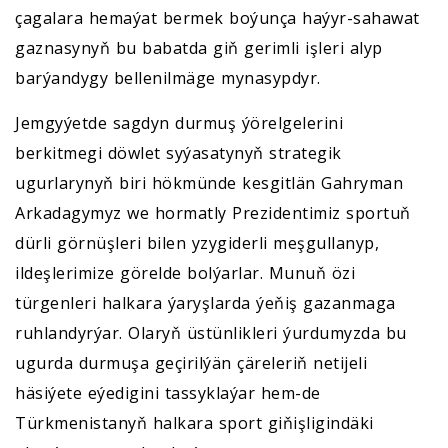
çagalara hemaýat bermek boýunça haýyr-sahawat
gaznasynyň bu babatda giň gerimli işleri alyp
barýandygy bellenilmäge mynasypdyr.
Jemgyýetde sagdyn durmuş ýörelgelerini
berkitmegi döwlet syýasatynyň strategik
ugurlarynyň biri hökmünde kesgitlän Gahryman
Arkadagymyz we hormatly Prezidentimiz sportuň
dürli görnüşleri bilen yzygiderli meşgullanyp,
ildeşlerimize görelde bolýarlar. Munuň özi
türgenleri halkara ýaryşlarda ýeňiş gazanmaga
ruhlandyrýar. Olaryň üstünlikleri ýurdumyzda bu
ugurda durmuşa geçirilýän çäreleriň netijeli
häsiýete eýedigini tassyklaýar hem-de
Türkmenistanyň halkara sport giňişligindäki