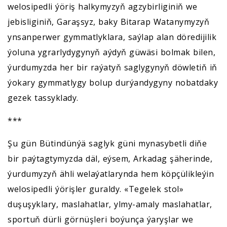
welosipedli ýöriş halkymyzyň agzybirliginiň we
jebisliginiň, Garaşsyz, baky Bitarap Watanymyzyň
ynsanperwer gymmatlyklara, saýlap alan döredijilik
ýoluna ygrarlydygynyň aýdyň güwäsi bolmak bilen,
ýurdumyzda her bir raýatyň saglygynyň döwletiň iň
ýokary gymmatlygy bolup durýandygyny nobatdaky
gezek tassyklady.
***
Şu gün Bütindünýä saglyk güni mynasybetli diňe
bir paýtagtymyzda däl, eýsem, Arkadag şäherinde,
ýurdumyzyň ähli welaýatlarynda hem köpçülikleýin
welosipedli ýörişler guraldy. «Tegelek stol»
duşuşyklary, maslahatlar, ylmy-amaly maslahatlar,
sportuň dürli görnüşleri boýunça ýaryşlar we