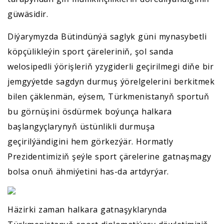
güwäsidir.
Diýarymyzda Bütindünýä saglyk güni mynasybetli
köpçülikleýin sport çäreleriniň, şol sanda
welosipedli ýörişleriň yzygiderli geçirilmegi diňe bir
jemgyýetde sagdyn durmuş ýörelgelerini berkitmek
bilen çäklenmän, eýsem, Türkmenistanyň sportuň
bu görnüşini ösdürmek boýunça halkara
başlangyçlarynyň üstünlikli durmuşa
geçirilýändigini hem görkezýär. Hormatly
Prezidentimiziň şeýle sport çärelerine gatnaşmagy
bolsa onuň ähmiýetini has-da artdyrýar.
Häzirki zaman halkara gatnaşyklarynda