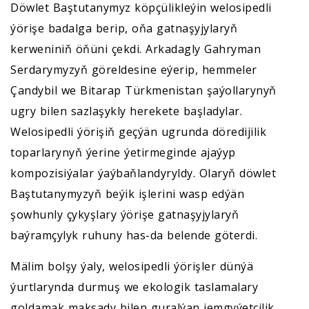
Döwlet Baştutanymyz köpçülikleýin welosipedli
ýörişe badalga berip, oňa gatnaşyjylaryň
kerweniniň öňüni çekdi. Arkadagly Gahryman
Serdarymyzyň göreldesine eýerip, hemmeler
Çandybil we Bitarap Türkmenistan şaýollarynyň
ugry bilen sazlaşykly herekete başladylar.
Welosipedli ýörişiň geçýän ugrunda döredijilik
toparlarynyň ýerine ýetirmeginde ajaýyp
kompozisiýalar ýaýbaňlandyryldy. Olaryň döwlet
Baştutanymyzyň beýik işlerini wasp edýän
şowhunly çykyşlary ýörişe gatnaşyjylaryň
baýramçylyk ruhuny has-da belende göterdi.
Mälim bolşy ýaly, welosipedli ýörişler dünýä
ýurtlarynda durmuş we ekologik taslamalary
goldamak maksady bilen guralýan jemgyýetçilik