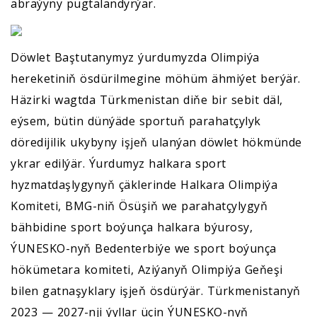
abraýyny pugtalandyrýar.
Döwlet Baştutanymyz ýurdumyzda Olimpiýa
hereketiniň ösdürilmegine möhüm ähmiýet berýär.
Häzirki wagtda Türkmenistan diňe bir sebit däl,
eýsem, bütin dünýäde sportuň parahatçylyk
döredijilik ukybyny işjeň ulanýan döwlet hökmünde
ykrar edilýär. Ýurdumyz halkara sport
hyzmatdaşlygynyň çäklerinde Halkara Olimpiýa
Komiteti, BMG-niň Ösüşiň we parahatçylygyň
bähbidine sport boýunça halkara býurosy,
ÝUNESKO-nyň Bedenterbiýe we sport boýunça
hökümetara komiteti, Aziýanyň Olimpiýa Geňeşi
bilen gatnaşyklary işjeň ösdürýär. Türkmenistanyň
2023 — 2027-nji ýyllar üçin ÝUNESKO-nyň