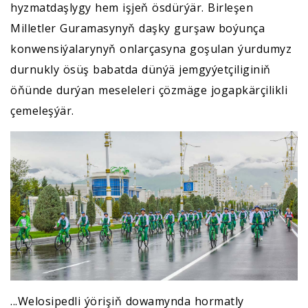
hyzmatdaşlygy hem işjeň ösdürýär. Birleşen
Milletler Guramasynyň daşky gurşaw boýunça
konwensiýalarynyň onlarçasyna goşulan ýurdumyz
durnukly ösüş babatda dünýä jemgyýetçiliginiň
öňünde durýan meseleleri çözmäge jogapkärçilikli
çemeleşýär.
...Welosipedli ýörişiň dowamynda hormatly