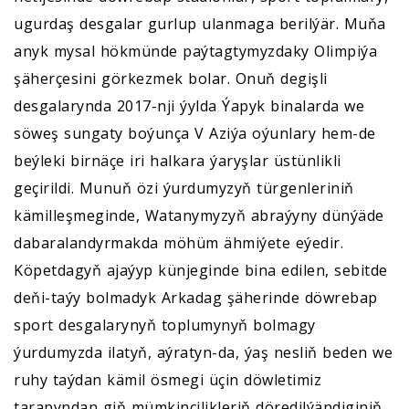
ugurdaş desgalar gurlup ulanmaga berilýär. Muňa
anyk mysal hökmünde paýtagtymyzdaky Olimpiýa
şäherçesini görkezmek bolar. Onuň degişli
desgalarynda 2017-nji ýylda Ýapyk binalarda we
söweş sungaty boýunça V Aziýa oýunlary hem-de
beýleki birnäçe iri halkara ýaryşlar üstünlikli
geçirildi. Munuň özi ýurdumyzyň türgenleriniň
kämilleşmeginde, Watanymyzyň abraýyny dünýäde
dabaralandyrmakda möhüm ähmiýete eýedir.
Köpetdagyň ajaýyp künjeginde bina edilen, sebitde
deňi-taýy bolmadyk Arkadag şäherinde döwrebap
sport desgalarynyň toplumynyň bolmagy
ýurdumyzda ilatyň, aýratyn-da, ýaş nesliň beden we
ruhy taýdan kämil ösmegi üçin döwletimiz
tarapyndan giň mümkinçilikleriň döredilýändiginiň