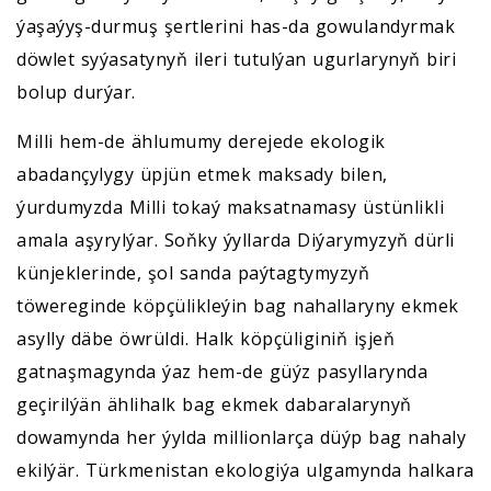
ýaşaýyş-durmuş şertlerini has-da gowulandyrmak
döwlet syýasatynyň ileri tutulýan ugurlarynyň biri
bolup durýar.
Milli hem-de ählumumy derejede ekologik
abadançylygy üpjün etmek maksady bilen,
ýurdumyzda Milli tokaý maksatnamasy üstünlikli
amala aşyrylýar. Soňky ýyllarda Diýarymyzyň dürli
künjeklerinde, şol sanda paýtagtymyzyň
töwereginde köpçülikleýin bag nahallaryny ekmek
asylly däbe öwrüldi. Halk köpçüliginiň işjeň
gatnaşmagynda ýaz hem-de güýz pasyllarynda
geçirilýän ählihalk bag ekmek dabaralarynyň
dowamynda her ýylda millionlarça düýp bag nahaly
ekilýär. Türkmenistan ekologiýa ulgamynda halkara