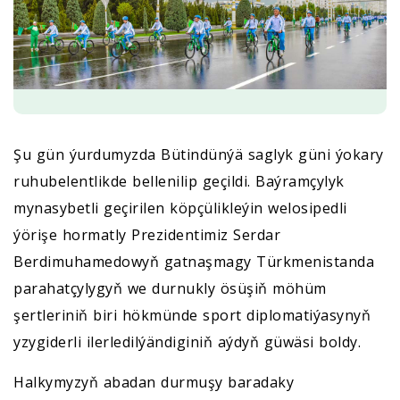
Şu gün ýurdumyzda Bütindünýä saglyk güni ýokary
ruhubelentlikde bellenilip geçildi. Baýramçylyk
mynasybetli geçirilen köpçülikleýin welosipedli
ýörişe hormatly Prezidentimiz Serdar
Berdimuhamedowyň gatnaşmagy Türkmenistanda
parahatçylygyň we durnukly ösüşiň möhüm
şertleriniň biri hökmünde sport diplomatiýasynyň
yzygiderli ilerledilýändiginiň aýdyň güwäsi boldy.
Halkymyzyň abadan durmuşy baradaky