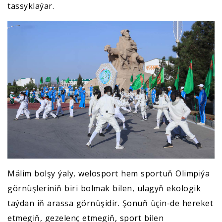
tassyklaýar.
Mälim bolşy ýaly, welosport hem sportuň Olimpiýa
görnüşleriniň biri bolmak bilen, ulagyň ekologik
taýdan iň arassa görnüşidir. Şonuň üçin-de hereket
etmegiň, gezelenç etmegiň, sport bilen