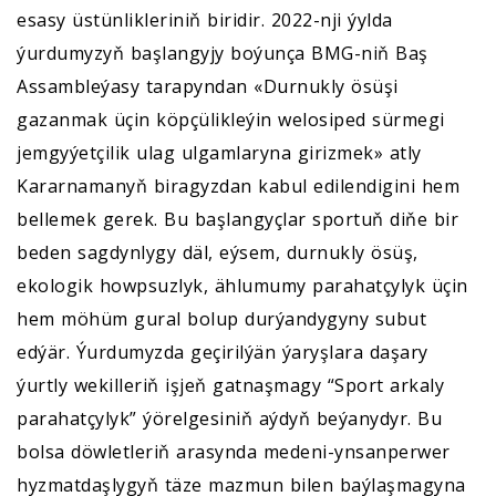
esasy üstünlikleriniň biridir. 2022-nji ýylda
ýurdumyzyň başlangyjy boýunça BMG-niň Baş
Assambleýasy tarapyndan «Durnukly ösüşi
gazanmak üçin köpçülikleýin welosiped sürmegi
jemgyýetçilik ulag ulgamlaryna girizmek» atly
Kararnamanyň biragyzdan kabul edilendigini hem
bellemek gerek. Bu başlangyçlar sportuň diňe bir
beden sagdynlygy däl, eýsem, durnukly ösüş,
ekologik howpsuzlyk, ählumumy parahatçylyk üçin
hem möhüm gural bolup durýandygyny subut
edýär. Ýurdumyzda geçirilýän ýaryşlara daşary
ýurtly wekilleriň işjeň gatnaşmagy “Sport arkaly
parahatçylyk” ýörelgesiniň aýdyň beýanydyr. Bu
bolsa döwletleriň arasynda medeni-ynsanperwer
hyzmatdaşlygyň täze mazmun bilen baýlaşmagyna