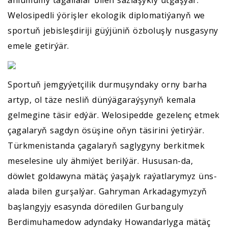
Welosipedli ýörişler ekologik diplomatiýanyň we
sportuň jebisleşdiriji güýjüniň özboluşly nusgasyny
emele getirýär.
Sportuň jemgyýetçilik durmuşyndaky orny barha
artyp, ol täze nesliň dünýägaraýşynyň kemala
gelmegine täsir edýär. Welosipedde gezelenç etmek
çagalaryň sagdyn ösüşine oňyn täsirini ýetirýär.
Türkmenistanda çagalaryň saglygyny berkitmek
meselesine uly ähmiýet berilýär. Hususan-da,
döwlet goldawyna mätäç ýaşajyk raýatlarymyz üns-
alada bilen gurşalýar. Gahryman Arkadagymyzyň
başlangyjy esasynda döredilen Gurbanguly
Berdimuhamedow adyndaky Howandarlyga mätäç