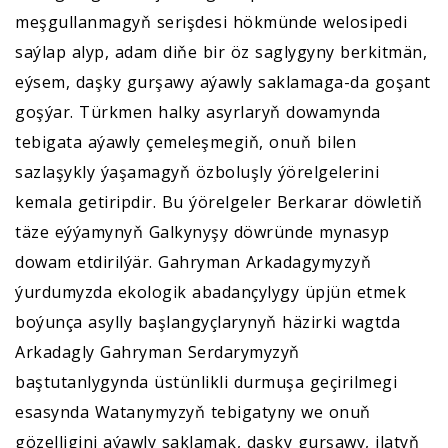
meşgullanmagyň serişdesi hökmünde welosipedi
saýlap alyp, adam diňe bir öz saglygyny berkitmän,
eýsem, daşky gurşawy aýawly saklamaga-da goşant
goşýar. Türkmen halky asyrlaryň dowamynda
tebigata aýawly çemeleşmegiň, onuň bilen
sazlaşykly ýaşamagyň özboluşly ýörelgelerini
kemala getiripdir. Bu ýörelgeler Berkarar döwletiň
täze eýýamynyň Galkynyşy döwründe mynasyp
dowam etdirilýär. Gahryman Arkadagymyzyň
ýurdumyzda ekologik abadançylygy üpjün etmek
boýunça asylly başlangyçlarynyň häzirki wagtda
Arkadagly Gahryman Serdarymyzyň
baştutanlygynda üstünlikli durmuşa geçirilmegi
esasynda Watanymyzyň tebigatyny we onuň
gözelligini aýawly saklamak, daşky gurşawy, ilatyň