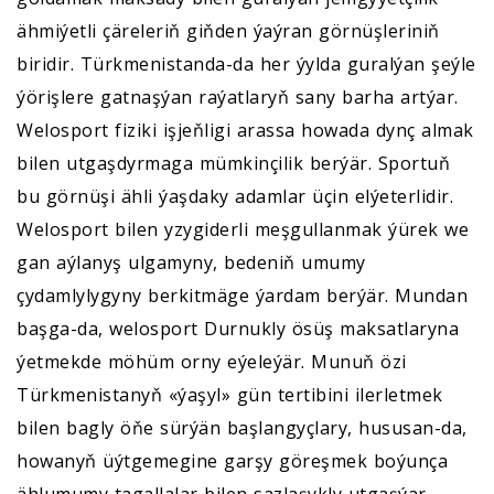
ähmiýetli çäreleriň giňden ýaýran görnüşleriniň
biridir. Türkmenistanda-da her ýylda guralýan şeýle
ýörişlere gatnaşýan raýatlaryň sany barha artýar.
Welosport fiziki işjeňligi arassa howada dynç almak
bilen utgaşdyrmaga mümkinçilik berýär. Sportuň
bu görnüşi ähli ýaşdaky adamlar üçin elýeterlidir.
Welosport bilen yzygiderli meşgullanmak ýürek we
gan aýlanyş ulgamyny, bedeniň umumy
çydamlylygyny berkitmäge ýardam berýär. Mundan
başga-da, welosport Durnukly ösüş maksatlaryna
ýetmekde möhüm orny eýeleýär. Munuň özi
Türkmenistanyň «ýaşyl» gün tertibini ilerletmek
bilen bagly öňe sürýän başlangyçlary, hususan-da,
howanyň üýtgemegine garşy göreşmek boýunça
ählumumy tagallalar bilen sazlaşykly utgaşýar.