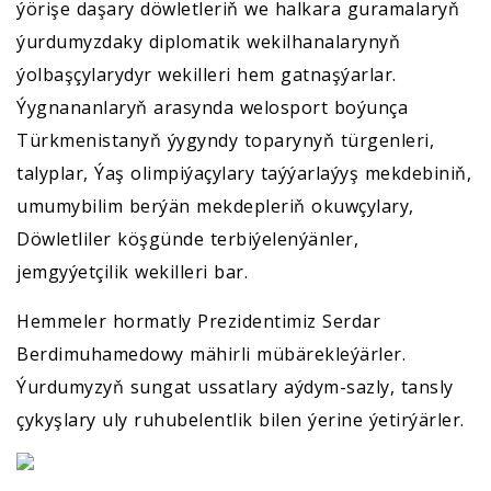
ýörişe daşary döwletleriň we halkara guramalaryň
ýurdumyzdaky diplomatik wekilhanalarynyň
ýolbaşçylarydyr wekilleri hem gatnaşýarlar.
Ýygnananlaryň arasynda welosport boýunça
Türkmenistanyň ýygyndy toparynyň türgenleri,
talyplar, Ýaş olimpiýaçylary taýýarlaýyş mekdebiniň,
umumybilim berýän mekdepleriň okuwçylary,
Döwletliler köşgünde terbiýelenýänler,
jemgyýetçilik wekilleri bar.
Hemmeler hormatly Prezidentimiz Serdar
Berdimuhamedowy mähirli mübärekleýärler.
Ýurdumyzyň sungat ussatlary aýdym-sazly, tansly
çykyşlary uly ruhubelentlik bilen ýerine ýetirýärler.