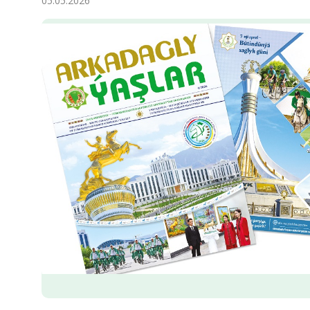
05.05.2026
Ykdysadyýet
Jemgyýet
Medeniýet
Ylym
Sport