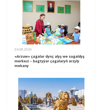
04.08.2026
«Arzuw» çagalar dynç alyş we sagaldyş
merkezi – bagtyýar çagalaryň arzyly
mekany