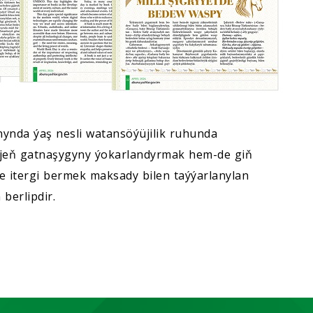
nynda ýaş nesli watansöýüjilik ruhunda
işjeň gatnaşygyny ýokarlandyrmak hem-de giň
e itergi bermek maksady bilen taýýarlanylan
berlipdir.