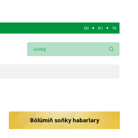
EN
RU
TK
Bölümiň soňky habarlary