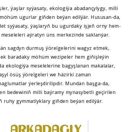
er, ýaşlar syýasaty, ekologiýa abadançylygy, milli
 möhüm ugurlar giňden beýan edilýär. Hususan-da,
et syýasaty, ýaşlaryň bu ugurdaky işjeň orny hem-
k meseleleri aýratyn üns merkezinde saklanýar.
ýän sagdyn durmuş ýörelgelerini wagyz etmek,
mek baradaky möhüm wezipeler hem giňişleýin
nda ekologiýa meselelerine bagyşlanan makalalar,
aşyl ösüş ýörelgeleri we häzirki zaman
glumatlar ýerleşdirilipdir. Mundan başga-da,
en bedewiniň milli baýramy mynasybetli geçirilen
yň ruhy gymmatlyklary giňden beýan edilýär.