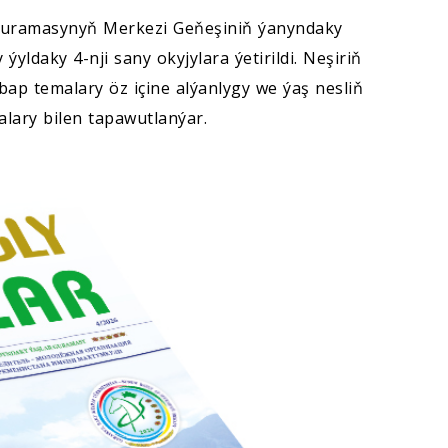
uramasynyň Merkezi Geňeşiniň ýanyndaky
yldaky 4-nji sany okyjylara ýetirildi. Neşiriň
p temalary öz içine alýanlygy we ýaş nesliň
lary bilen tapawutlanýar.