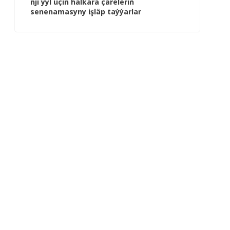
nji ýyl üçin halkara çäreleriň
senenamasyny işläp taýýarlar