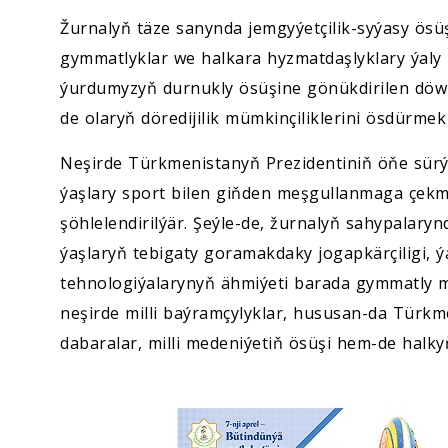
Žurnalyň täze sanynda jemgyýetçilik-syýasy ösüşl
gymmatlyklar we halkara hyzmatdaşlyklary ýaly
ýurdumyzyň durnukly ösüşine gönükdirilen döwl
de olaryň döredijilik mümkinçiliklerini ösdürme
Neşirde Türkmenistanyň Prezidentiniň öňe sür
ýaşlary sport bilen giňden meşgullanmaga çek
şöhlelendirilýär. Şeýle-de, žurnalyň sahypalary
ýaşlaryň tebigaty goramakdaky jogapkärçiligi, ý
tehnologiýalarynyň ähmiýeti barada gymmatly ma
neşirde milli baýramçylyklar, hususan-da Türkm
dabaralar, milli medeniýetiň ösüşi hem-de halk