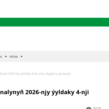
er
Arhiw
lynyň 2026-njy ýyldaky 4-nji sany okyjylara gowuşdy
nalynyň 2026-njy ýyldaky 4-nji
2970