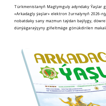
Türkmenistanyň Magtymguly adyndaky Ýaşlar g
«Arkadagly ýaşlar» elektron žurnalynyň 2026-njy ý
nobatdaky sany mazmun taýdan baýlygy, döwreba
dünýägaraýşyny giňeltmäge gönükdirilen makala