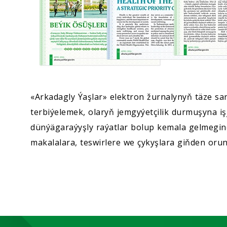
«Arkadagly Ýaşlar» elektron žurnalynyň täze sa
terbiýelemek, olaryň jemgyýetçilik durmuşyna 
dünýägaraýyşly raýatlar bolup kemala gelmegin
makalalara, teswirlere we çykyşlara giňden orun 