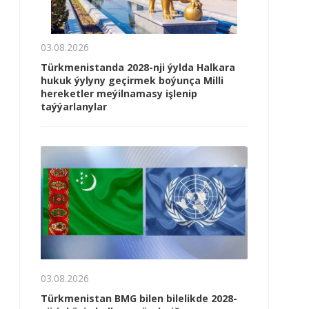
03.08.2026
Türkmenistanda 2028-nji ýylda Halkara
hukuk ýylyny geçirmek boýunça Milli
hereketler meýilnamasy işlenip
taýýarlanylar
03.08.2026
Türkmenistan BMG bilen bilelikde 2028-