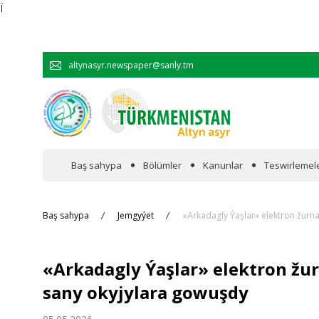
Ï
altynasyr.newspaper@sanly.tm
Baş sahypa
Bölümler
Kanunlar
Teswirlemel
Wakalaryň jümmişinde
Baş sahypa
Jemgyýet
«Arkadagly Ýaşlar» elektron žurna
Resmi
«Arkadagly Ýaşlar» elektron žur
Hyzmatdaşlyk
sany okyjylara gowuşdy