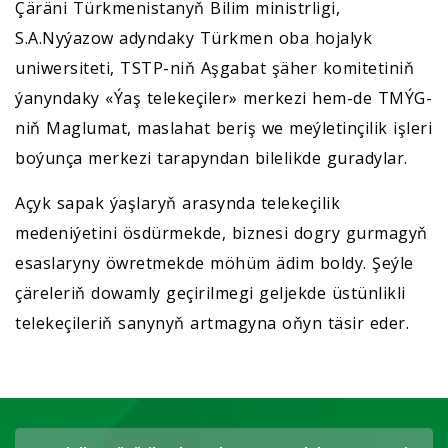
Çäräni Türkmenistanyň Bilim ministrligi,
S.A.Nyýazow adyndaky Türkmen oba hojalyk
uniwersiteti, TSTP-niň Aşgabat şäher komitetiniň
ýanyndaky «Ýaş telekeçiler» merkezi hem-de TMÝG-
niň Maglumat, maslahat beriş we meýletinçilik işleri
boýunça merkezi tarapyndan bilelikde guradylar.
Açyk sapak ýaşlaryň arasynda telekeçilik
medeniýetini ösdürmekde, biznesi dogry gurmagyň
esaslaryny öwretmekde möhüm ädim boldy. Şeýle
çäreleriň dowamly geçirilmegi geljekde üstünlikli
telekeçileriň sanynyň artmagyna oňyn täsir eder.