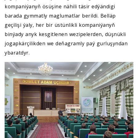
kompaniýanyň ösüşine nähili täsir edýändigi
barada gymmatly maglumatlar berildi. Belläp
geçilişi ýaly, her bir üstünlikli kompaniýanyň
binýady anyk kesgitlenen wezipelerden, düşnükli
jogapkärçilikden we deňagramly paý gurluşyndan
ybaratdyr.