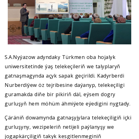
S.A.Nyýazow adyndaky Türkmen oba hojalyk
uniwersitetinde ýaş telekeçileriň we talyplaryň
gatnaşmagynda açyk sapak geçirildi. Kadyrberdi
Nurberdiýew öz tejribesine daýanyp, telekeçiligi
guramakda diňe bir pikiriň däl, eýsem dogry
gurluşyň hem möhüm ähmiýete eýedigini nygtady.
Çäräniň dowamynda gatnaşyjylara telekeçiligiň içki
gurluşyny, wezipeleriň netijeli paýlanyşy we
jogapkärçiligiň takyk kesgitlenmeginiň