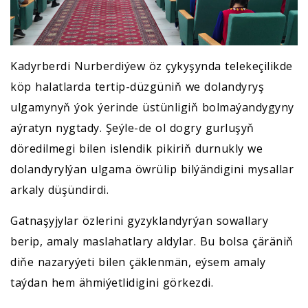
Kadyrberdi Nurberdiýew öz çykyşynda telekeçilikde
köp halatlarda tertip-düzgüniň we dolandyryş
ulgamynyň ýok ýerinde üstünligiň bolmaýandygyny
aýratyn nygtady. Şeýle-de ol dogry gurluşyň
döredilmegi bilen islendik pikiriň durnukly we
dolandyrylýan ulgama öwrülip bilýändigini mysallar
arkaly düşündirdi.
Gatnaşyjylar özlerini gyzyklandyrýan sowallary
berip, amaly maslahatlary aldylar. Bu bolsa çäräniň
diňe nazaryýeti bilen çäklenmän, eýsem amaly
taýdan hem ähmiýetlidigini görkezdi.