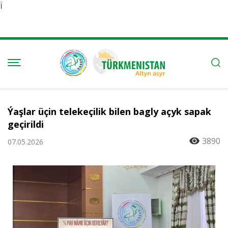
Ï
Ýaşlar üçin telekeçilik bilen bagly açyk sapak
geçirildi
3890
07.05.2026