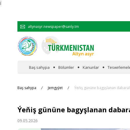
Ï
altynasyr.newspaper@sanly.tm
Baş sahypa
Bölümler
Kanunlar
Teswirlemel
Wakalaryň jümmişinde
Baş sahypa
Jemgyýet
Ýeňiş gününe bagyşlanan dabaral
Resmi
Ýeňiş gününe bagyşlanan dabar
Hyzmatdaşlyk
09.05.2026