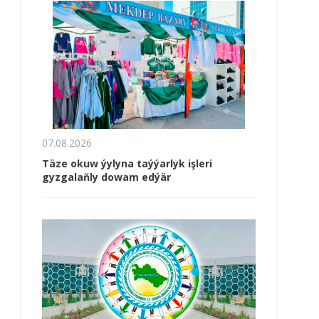
07.08.2026
Täze okuw ýylyna taýýarlyk işleri
gyzgalaňly dowam edýär