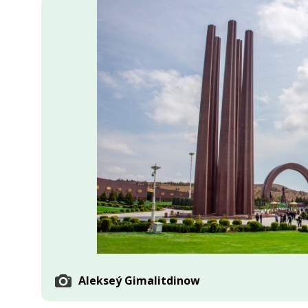
Ykdysadyýet
Jemgyýet
Medeniýet
Ylym
Sport
Alekseý Gimalitdinow