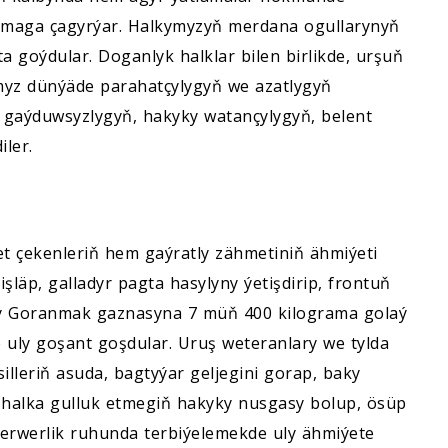
ramaga çagyrýar. Halkymyzyň merdana ogullarynyň
goýdular. Doganlyk halklar bilen birlikde, urşuň
myz dünýäde parahatçylygyň we azatlygyň
 gaýduwsyzlygyň, hakyky watançylygyň, belent
ler.
 çekenleriň hem gaýratly zähmetiniň ähmiýeti
işläp, galladyr pagta hasylyny ýetişdirip, frontuň
ary Goranmak gaznasyna 7 müň 400 kilograma golaý
e uly goşant goşdular. Uruş weteranlary we tylda
lleriň asuda, bagtyýar geljegini gorap, baky
 halka gulluk etmegiň hakyky nusgasy bolup, ösüp
perwerlik ruhunda terbiýelemekde uly ähmiýete