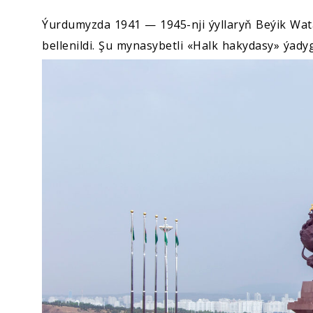
Ýurdumyzda 1941 — 1945-nji ýyllaryň Beýik Wat
bellenildi. Şu mynasybetli «Halk hakydasy» ýad