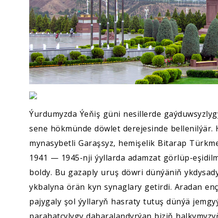
Ýurdumyzda Ýeňiş güni nesillerde gaýduwsyzlygy
sene hökmünde döwlet derejesinde bellenilýär. 
mynasybetli Garaşsyz, hemişelik Bitarap Türkme
1941 — 1945-nji ýyllarda adamzat görlüp-eşidilm
boldy. Bu gazaply uruş döwri dünýäniň ykdysad
ykbalyna örän kyn synaglary getirdi. Aradan e
pajygaly şol ýyllaryň hasraty tutuş dünýä jemgyýet
parahatçylygy dabaralandyrýan biziň halkymyz