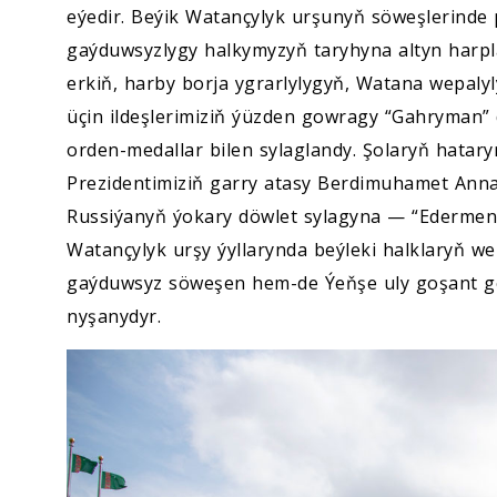
eýedir. Beýik Watançylyk urşunyň söweşlerinde
gaýduwsyzlygy halkymyzyň taryhyna altyn harpla
erkiň, harby borja ygrarlylygyň, Watana wepaly
üçin ildeşlerimiziň ýüzden gowragy “Gahryman”
orden-medallar bilen sylaglandy. Şolaryň hata
Prezidentimiziň garry atasy Berdimuhamet An
Russiýanyň ýokary döwlet sylagyna — “Edermen
Watançylyk urşy ýyllarynda beýleki halklaryň we
gaýduwsyz söweşen hem-de Ýeňşe uly goşant go
nyşanydyr.