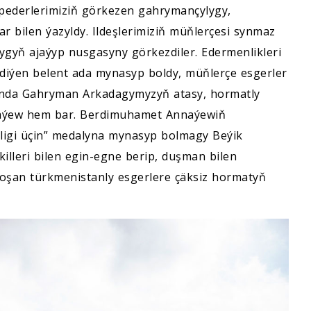
 pederlerimiziň görkezen gahrymançylygy,
r bilen ýazyldy. Ildeşlerimiziň müňlerçesi synmaz
lygyň ajaýyp nusgasyny görkezdiler. Edermenlikleri
 diýen belent ada mynasyp boldy, müňlerçe esgerler
rynda Gahryman Arkadagymyzyň atasy, hormatly
naýew hem bar. Berdimuhamet Annaýewiň
ligi üçin” medalyna mynasyp bolmagy Beýik
killeri bilen egin-egne berip, duşman bilen
şan türkmenistanly esgerlere çäksiz hormatyň