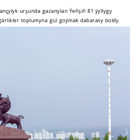
ançylyk urşunda gazanylan Ýeňşiň 81 ýyllygy
ygärlikler toplumyna gül goýmak dabarasy boldy.