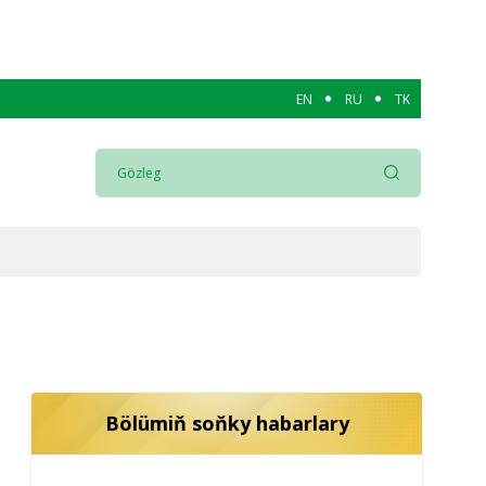
EN
RU
TK
Bölümiň soňky habarlary