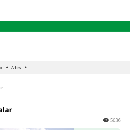
er
Arhiw
ar
alar
5036