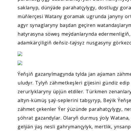
saklanyp, dünýäde parahatçylygy, dostlugy go
müňlerçesi Watany goramak ugrunda janyny orta 
agyr synaglaryny başdan geçiren watandaşlary
hatyrasyna söweş meýdanlarynda edermenligiň,
adamkärçiligiň deňsiz-taýsyz nusgasyny görkezdi
Ýeňşiň gazanylmagynda tylda jan aýaman zähmet
uludyr. Tylyň zähmetkeşleri gijesini gündiz edip 
zerurlyklaryny üpjün etdiler. Türkmen zenanl
altyn-kümüş şaý-seplerini tabşyryp, Beýik Ýeňş
zähmet çekenler Ýer ýüzünde parahatçylygy, nesi
şöhrat gazandylar. Olaryň durmuş ýoly Watana,
gelýän ýaş nesli gahrymançylyk, mertlik, ynsan