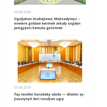
06.08.2026
Oguljahan Atabaýewa: Maksadymyz –
enelere goldaw bermek arkaly sagdyn
jemgyýeti kemala getirmek
05.08.2026
Ýaş ne­sil­ler ba­ra­da­ky ala­da — döw­let sy­
ýa­sa­ty­nyň ile­ri tu­tul­ýan ug­ry