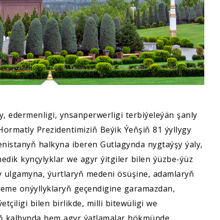
, edermenligi, ynsanperwerligi terbiýeleýän şanly
Hormatly Prezidentimiziň Beýik Ýeňşiň 81 ýyllygy
nistanyň halkyna iberen Gutlagynda nygtaýşy ýaly,
edik kynçylyklar we agyr ýitgiler bilen ýüzbe-ýüz
y ulgamyna, ýurtlaryň medeni ösüşine, adamlaryň
nçeme onýyllyklaryň geçendigine garamazdan,
çiligi bilen birlikde, milli bitewüligi we
yň kalbynda hem agyr ýatlamalar hökmünde