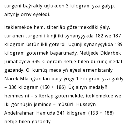
türgeni baýrakly üçlükden 3 kilogram yza galyp,
altynjy orny eýeledi.
Iteklemekde hem, silterläp götermekdäki ýaly,
türkmen türgeni ilkinji iki synanyşykda 182 we 187
kilogram üstünlikli göterdi. Üçünji synanyşykda 189
kilogram götermek başartmady. Netijede Didarbek
Jumabaýew 335 kilogram netije bilen bürünç medal
gazandy. Ol kümüş medalyň eýesi ermenistanly
Narek Mkrtçýandan bary-ýogy 1 kilogram yza galdy
– 336 kilogram (150 + 186). Üç altyn medalyň
hemmesini – silterläp götermekde, iteklemekde we
iki görnüşiň jeminde – müsürli Husseýn
Abdelrahman Hamuda 341 kilogram (153 + 188)
netije bilen gazandy.