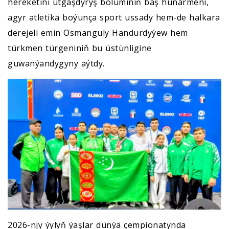
hereketini utgaşdyryş bölüminiň baş hünärmeni,
agyr atletika boýunça sport ussady hem-de halkara
derejeli emin Osmanguly Handurdyýew hem
türkmen türgeniniň bu üstünligine
guwanýandygyny aýtdy.
2026-njy ýylyň ýaşlar dünýä çempionatynda