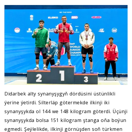
Didarbek alty synanyşygyň dördüsini üstünlikli
ýerine ýetirdi. Silterläp götermekde ilkinji iki
synanyşykda ol 144 we 148 kilogram göterdi. Üçünji
synanyşykda bolsa 151 kilogram ştanga oňa boýun
egmedi. Şeýlelikde, ilkinji görnüşden soň türkmen