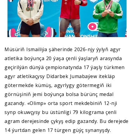
Müsüriň Ismailiýa şäherinde 2026-njy ýylyň agyr
atletika boýunça 20 ýaşa çenli ýaşlaryň arasynda
geçirilýän dünýä çempionatynda 17 ýaşly türkmen
agyr atletikaçysy Didarbek Jumabaýew itekläp
götermekde kümüş, agyrlygy götermegiň iki
görnüşiniň jemi boýunça bolsa bürünç medal
gazandy. «Olimp» orta sport mekdebiniň 12-nji
synp okuwçysy bu üstünligi 79 kilograma çenli
agram derejesinde çykyş edip gazandy. Bu derejede
14 ýurtdan gelen 17 türgen güýç synanyşdy.