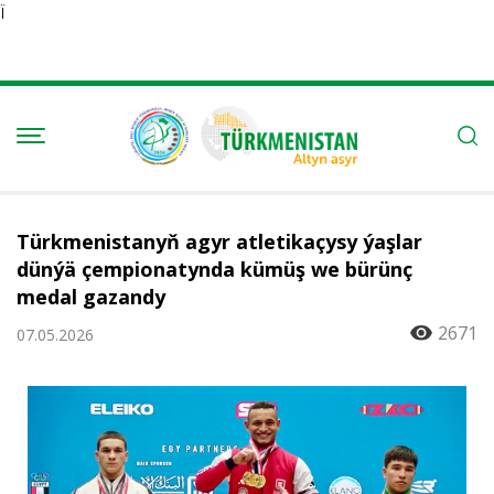
Ï
Türkmenistanyň agyr atletikaçysy ýaşlar
dünýä çempionatynda kümüş we bürünç
medal gazandy
2671
07.05.2026