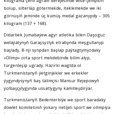
kilograma çenli agram derejesinde wise-çempion
bolup, silterläp götermekde, iteklemekde we iki
görnüşiň jeminde üç kümüş medal gazanypdy – 305
kilogram (137 + 168).
Didarbek Jumabaýew agyr atletika bilen Daşoguz
welaýatynyň Garaşsyzlyk etrabynda meşgullanyp
başlady. 8-nji synpdan başlap paýtagtymyzdaky
«Olimp» orta sport mekdebinde bilim alyp,
türgenleşip ugrady. Häzirki wagtda ol
Türkmenistanyň ýetginjekler we erkekler
ýygyndysynyň baş tälimçisi Mansur Rejepowyň
ýolbaşçylygynda ussatlygyny kämilleşdirýär.
Türkmenistanyň Bedenterbiýe we sport baradaky
döwlet komitetiniň ýokary netijeli sport we olimpiýa