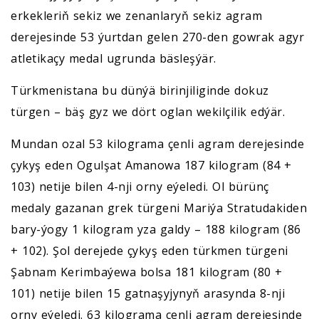
erkekleriň sekiz we zenanlaryň sekiz agram
derejesinde 53 ýurtdan gelen 270-den gowrak agyr
atletikaçy medal ugrunda bäsleşýär.
Türkmenistana bu dünýä birinjiliginde dokuz
türgen – bäş gyz we dört oglan wekilçilik edýär.
Mundan ozal 53 kilograma çenli agram derejesinde
çykyş eden Ogulşat Amanowa 187 kilogram (84 +
103) netije bilen 4-nji orny eýeledi. Ol bürünç
medaly gazanan grek türgeni Mariýa Stratudakiden
bary-ýogy 1 kilogram yza galdy – 188 kilogram (86
+ 102). Şol derejede çykyş eden türkmen türgeni
Şabnam Kerimbaýewa bolsa 181 kilogram (80 +
101) netije bilen 15 gatnaşyjynyň arasynda 8-nji
orny eýeledi. 63 kilograma çenli agram derejesinde