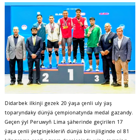
Didarbek ilkinji gezek 20 ýaşa çenli uly ýaş
toparyndaky dünýä çempionatynda medal gazandy.
Geçen ýyl Peruwyň Lima şäherinde geçirilen 17
ýaşa çenli ýetginjekleriň dünýä birinjiliginde ol 81