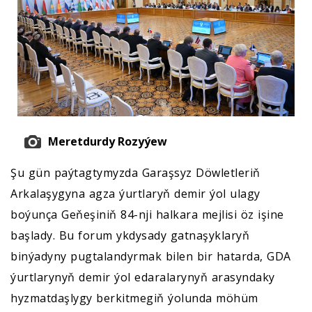
Meretdurdy Rozyýew
Şu gün paýtagtymyzda Garaşsyz Döwletleriň
Arkalaşygyna agza ýurtlaryň demir ýol ulagy
boýunça Geňeşiniň 84-nji halkara mejlisi öz işine
başlady. Bu forum ykdysady gatnaşyklaryň
binýadyny pugtalandyrmak bilen bir hatarda, GDA
ýurtlarynyň demir ýol edaralarynyň arasyndaky
hyzmatdaşlygy berkitmegiň ýolunda möhüm