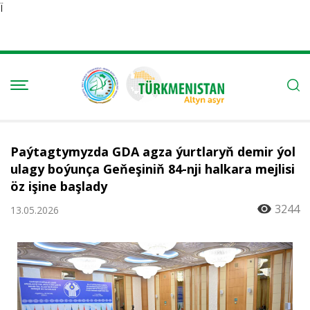
Ï
Paýtagtymyzda GDA agza ýurtlaryň demir ýol
ulagy boýunça Geňeşiniň 84-nji halkara mejlisi
öz işine başlady
3244
13.05.2026