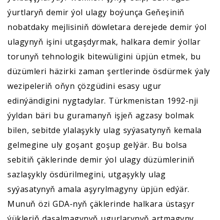
ýurtlaryň demir ýol ulagy boýunça Geňeşiniň
nobatdaky mejlisiniň döwletara derejede demir ýol
ulagynyň işini utgaşdyrmak, halkara demir ýollar
torunyň tehnologik bitewüligini üpjün etmek, bu
düzümleri häzirki zaman şertlerinde ösdürmek ýaly
wezipeleriň oňyn çözgüdini esasy ugur
edinýändigini nygtadylar. Türkmenistan 1992-nji
ýyldan bäri bu guramanyň işjeň agzasy bolmak
bilen, sebitde ylalaşykly ulag syýasatynyň kemala
gelmegine uly goşant goşup gelýär. Bu bolsa
sebitiň çäklerinde demir ýol ulagy düzümleriniň
sazlaşykly ösdürilmegini, utgaşykly ulag
syýasatynyň amala aşyrylmagyny üpjün edýär.
Munuň özi GDA-nyň çäklerinde halkara üstaşyr
ýükleriň daşalmagynyň ugurlarynyň artmagyny