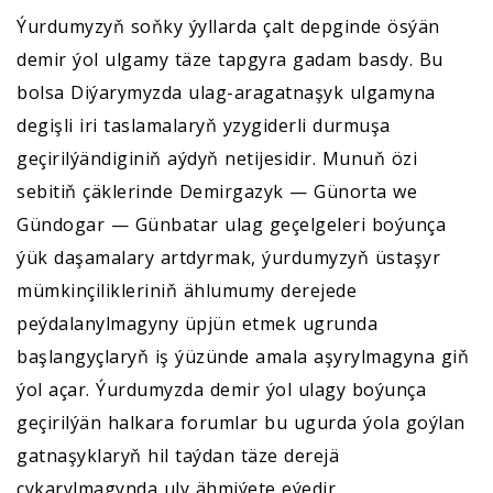
Ýurdumyzyň soňky ýyllarda çalt depginde ösýän
demir ýol ulgamy täze tapgyra gadam basdy. Bu
bolsa Diýarymyzda ulag-aragatnaşyk ulgamyna
degişli iri taslamalaryň yzygiderli durmuşa
geçirilýändiginiň aýdyň netijesidir. Munuň özi
sebitiň çäklerinde Demirgazyk — Günorta we
Gündogar — Günbatar ulag geçelgeleri boýunça
ýük daşamalary artdyrmak, ýurdumyzyň üstaşyr
mümkinçilikleriniň ählumumy derejede
peýdalanylmagyny üpjün etmek ugrunda
başlangyçlaryň iş ýüzünde amala aşyrylmagyna giň
ýol açar. Ýurdumyzda demir ýol ulagy boýunça
geçirilýän halkara forumlar bu ugurda ýola goýlan
gatnaşyklaryň hil taýdan täze derejä
çykarylmagynda uly ähmiýete eýedir.