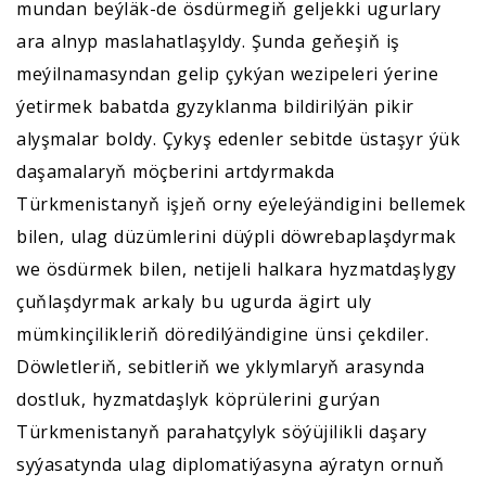
mundan beýläk-de ösdürmegiň geljekki ugurlary
ara alnyp maslahatlaşyldy. Şunda geňeşiň iş
meýilnamasyndan gelip çykýan wezipeleri ýerine
ýetirmek babatda gyzyklanma bildirilýän pikir
alyşmalar boldy. Çykyş edenler sebitde üstaşyr ýük
daşamalaryň möçberini artdyrmakda
Türkmenistanyň işjeň orny eýeleýändigini bellemek
bilen, ulag düzümlerini düýpli döwrebaplaşdyrmak
we ösdürmek bilen, netijeli halkara hyzmatdaşlygy
çuňlaşdyrmak arkaly bu ugurda ägirt uly
mümkinçilikleriň döredilýändigine ünsi çekdiler.
Döwletleriň, sebitleriň we yklymlaryň arasynda
dostluk, hyzmatdaşlyk köprülerini gurýan
Türkmenistanyň parahatçylyk söýüjilikli daşary
syýasatynda ulag diplomatiýasyna aýratyn ornuň