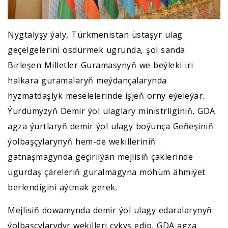
Nygtalyşy ýaly, Türkmenistan üstaşyr ulag
geçelgelerini ösdürmek ugrunda, şol sanda
Birleşen Milletler Guramasynyň we beýleki iri
halkara guramalaryň meýdançalarynda
hyzmatdaşlyk meselelerinde işjeň orny eýeleýär.
Ýurdumyzyň Demir ýol ulaglary ministrliginiň, GDA
agza ýurtlaryň demir ýol ulagy boýunça Geňeşiniň
ýolbaşçylarynyň hem-de wekilleriniň
gatnaşmagynda geçirilýän mejlisiň çäklerinde
ugurdaş çäreleriň guralmagyna möhüm ähmiýet
berlendigini aýtmak gerek.
Mejlisiň dowamynda demir ýol ulagy edaralarynyň
ýolbaşçylarydyr wekilleri çykyş edip, GDA agza