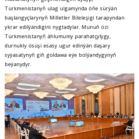
Türkmenistanyň ulag ulgamynda öňe sürýän
başlangyçlarynyň Milletler Bileleşigi tarapyndan
ykrar edilýändigini nygtadylar. Munuň özi
Türkmenistanyň ählumumy parahatçylygy,
durnukly ösüşi esasy ugur edinýän daşary
syýasatynyň giň goldawa eýe bolýandygynyň
beýanydyr.