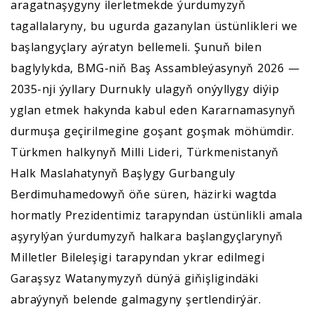
aragatnaşygyny ilerletmekde ýurdumyzyň
tagallalaryny, bu ugurda gazanylan üstünlikleri we
başlangyçlary aýratyn bellemeli. Şunuň bilen
baglylykda, BMG-niň Baş Assambleýasynyň 2026 —
2035-nji ýyllary Durnukly ulagyň onýyllygy diýip
yglan etmek hakynda kabul eden Kararnamasynyň
durmuşa geçirilmegine goşant goşmak möhümdir.
Türkmen halkynyň Milli Lideri, Türkmenistanyň
Halk Maslahatynyň Başlygy Gurbanguly
Berdimuhamedowyň öňe süren, häzirki wagtda
hormatly Prezidentimiz tarapyndan üstünlikli amala
aşyrylýan ýurdumyzyň halkara başlangyçlarynyň
Milletler Bileleşigi tarapyndan ykrar edilmegi
Garaşsyz Watanymyzyň dünýä giňişligindäki
abraýynyň belende galmagyny şertlendirýär.