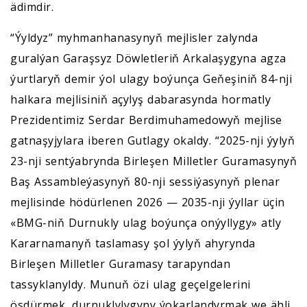
ädimdir.
“Ýyldyz” myhmanhanasynyň mejlisler zalynda
guralýan Garaşsyz Döwletleriň Arkalaşygyna agza
ýurtlaryň demir ýol ulagy boýunça Geňeşiniň 84-nji
halkara mejlisiniň açylyş dabarasynda hormatly
Prezidentimiz Serdar Berdimuhamedowyň mejlise
gatnaşyjylara iberen Gutlagy okaldy. “2025-nji ýylyň
23-nji sentýabrynda Birleşen Milletler Guramasynyň
Baş Assambleýasynyň 80-nji sessiýasynyň plenar
mejlisinde hödürlenen 2026 — 2035-nji ýyllar üçin
«BMG-niň Durnukly ulag boýunça onýyllygy» atly
Kararnamanyň taslamasy şol ýylyň ahyrynda
Birleşen Milletler Guramasy tarapyndan
tassyklanyldy. Munuň özi ulag geçelgelerini
ösdürmek, durnuklylygyny ýokarlandyrmak we ähli