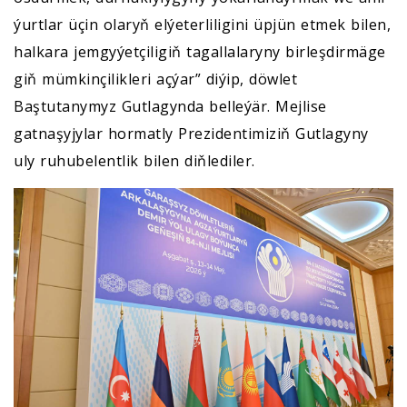
ýurtlar üçin olaryň elýeterliligini üpjün etmek bilen,
halkara jemgyýetçiligiň tagallalaryny birleşdirmäge
giň mümkinçilikleri açýar” diýip, döwlet
Baştutanymyz Gutlagynda belleýär. Mejlise
gatnaşyjylar hormatly Prezidentimiziň Gutlagyny
uly ruhubelentlik bilen diňlediler.