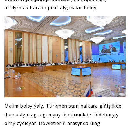
artdyrmak barada pikir alyşmalar boldy.
Mälim bolşy ýaly, Türkmenistan halkara giňişlikde
durnukly ulag ulgamyny ösdürmekde öňdebaryjy
orny eýeleýär. Döwletleriň arasynda ulag