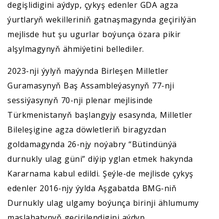
degişlidigini aýdyp, çykyş edenler GDA agza
ýurtlaryň wekilleriniň gatnaşmagynda geçirilýän
mejlisde hut şu ugurlar boýunça özara pikir
alşylmagynyň ähmiýetini bellediler.
2023-nji ýylyň maýynda Birleşen Milletler
Guramasynyň Baş Assambleýasynyň 77-nji
sessiýasynyň 70-nji plenar mejlisinde
Türkmenistanyň başlangyjy esasynda, Milletler
Bileleşigine agza döwletleriň biragyzdan
goldamagynda 26-njy noýabry “Bütindünýä
durnukly ulag güni” diýip yglan etmek hakynda
Kararnama kabul edildi. Şeýle-de mejlisde çykyş
edenler 2016-njy ýylda Aşgabatda BMG-niň
Durnukly ulag ulgamy boýunça birinji ählumumy
maslahatynyň geçirilendigini aýdyp,