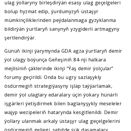
ulag ýollaryny birleşdirýän esasy ulag geçelgeleri
bolup hyzmat edip, ýurdumyzyň üstaşyr
mümkinçiliklerinden peýdalanmaga gyzyklanma
bildirýän ýurtlaryň sanynyň yzygiderli artmagyny
şertlendirýär.
Günüň ikinji ýarymynda GDA agza ýurtlaryň demir
ýol ulagy boýunça Geňeşiniň 84-nji halkara
mejlisiniň çäklerinde ikinji “Ýaş demir ýolçular”
forumy geçirildi. Onda bu ugry sazlaşykly
ösdürmegiň strategiýasyny işläp taýýarlamak,
demir ýol ulaglary edaralary üçin ýokary hünärli
işgärleri ýetişdirmek bilen baglanyşykly meseleler
wajyp wezipeleriň hatarynda kesgitlenildi. Demir
ýollary ulanmak arkaly üstaşyr ulag geçelgelerini
ösdürmegiň geljegi, sebitde ýük daşamalary