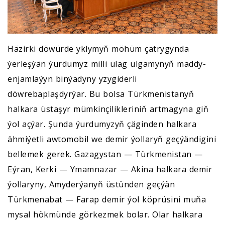
Häzirki döwürde yklymyň möhüm çatrygynda
ýerleşýän ýurdumyz milli ulag ulgamynyň maddy-
enjamlaýyn binýadyny yzygiderli
döwrebaplaşdyrýar. Bu bolsa Türkmenistanyň
halkara üstaşyr mümkinçilikleriniň artmagyna giň
ýol açýar. Şunda ýurdumyzyň çäginden halkara
ähmiýetli awtomobil we demir ýollaryň geçýändigini
bellemek gerek. Gazagystan — Türkmenistan —
Eýran, Kerki — Ymamnazar — Akina halkara demir
ýollaryny, Amyderýanyň üstünden geçýän
Türkmenabat — Farap demir ýol köprüsini muňa
mysal hökmünde görkezmek bolar. Olar halkara