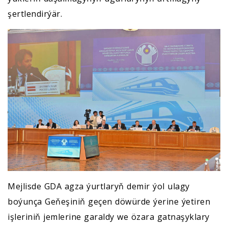
şertlendirýär.
Mejlisde GDA agza ýurtlaryň demir ýol ulagy
boýunça Geňeşiniň geçen döwürde ýerine ýetiren
işleriniň jemlerine garaldy we özara gatnaşyklary