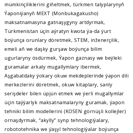
mümkinçiliklerini giňeltmek, türkmen talyplarynyň
Ýaponiýanyň MEXT (Monbukagakusho)
maksatnamasyna gatnaşygyny artdyrmak,
Türkmenistan üçin aýratyn kwota ýa-da ýurt
boýunça orunlary döretmek, STEM, inženerçilik,
emeli aň we daşky gurşaw boýunça bilim
ugurlaryny ösdürmek, Ýapon gaznasy we beýleki
guramalar arkaly mugallymlary ibermek,
Aşgabatdaky ýokary okuw mekdeplerinde ýapon dili
merkezlerini döretmek, okuw kitaplary, sanly
serişdeler bilen üpjün etmek we ýerli mugallymlar
üçin taýýarlyk maksatnamalaryny guramak, ýapon
tehniki bilim modellerini (KOSEN görnüşli kollejler)
ornaşdyrmak, “akylly” synp tehnologiýalary,
robototehnika we ýaşyl tehnologiýalar boýunça