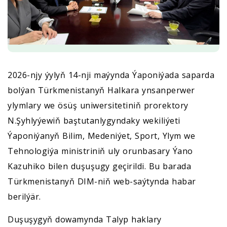
2026-njy ýylyň 14-nji maýynda Ýaponiýada saparda
bolýan Türkmenistanyň Halkara ynsanperwer
ylymlary we ösüş uniwersitetiniň prorektory
N.Şyhlyýewiň baştutanlygyndaky wekiliýeti
Ýaponiýanyň Bilim, Medeniýet, Sport, Ylym we
Tehnologiýa ministriniň uly orunbasary Ýano
Kazuhiko bilen duşuşugy geçirildi. Bu barada
Türkmenistanyň DIM-niň web-saýtynda habar
berilýär.
Duşuşygyň dowamynda Talyp haklary