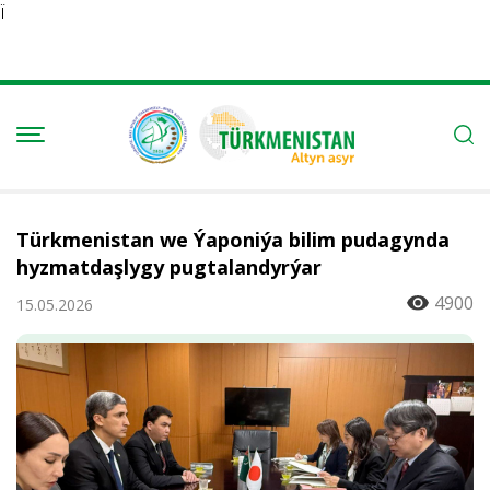
Ï
Türkmenistan we Ýaponiýa bilim pudagynda
hyzmatdaşlygy pugtalandyrýar
4900
15.05.2026