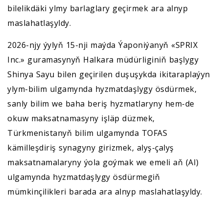
bilelikdäki ylmy barlaglary geçirmek ara alnyp
maslahatlaşyldy.
2026-njy ýylyň 15-nji maýda Ýaponiýanyň «SPRIX
Inc.» guramasynyň Halkara müdürliginiň başlygy
Shinya Sayu bilen geçirilen duşuşykda ikitaraplaýyn
ylym-bilim ulgamynda hyzmatdaşlygy ösdürmek,
sanly bilim we baha beriş hyzmatlaryny hem-de
okuw maksatnamasyny işläp düzmek,
Türkmenistanyň bilim ulgamynda TOFAS
kämilleşdiriş synagyny girizmek, alyş-çalyş
maksatnamalaryny ýola goýmak we emeli aň (AI)
ulgamynda hyzmatdaşlygy ösdürmegiň
mümkinçilikleri barada ara alnyp maslahatlaşyldy.