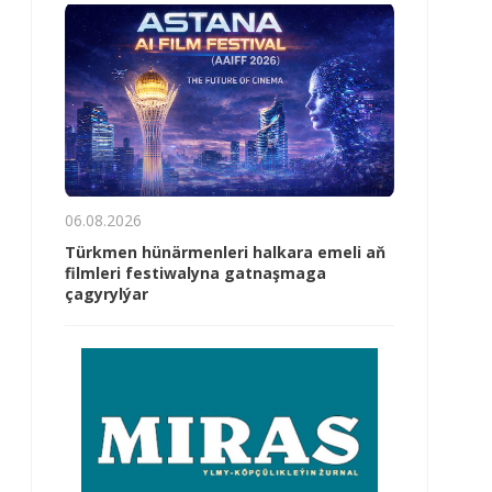
06.08.2026
Türkmen hünärmenleri halkara emeli aň
filmleri festiwalyna gatnaşmaga
çagyrylýar