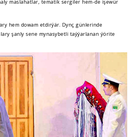
ly maslahatlar, tematik sergiler hem-de işewür
ary hem dowam etdirýär. Dynç günlerinde
ary şanly sene mynasybetli taýýarlanan ýörite