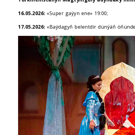
16.05.2026:
«Super gaýyn ene» 19:00;
17.05.2026:
«Baýdagyň belentdir dünýäň öňünde»