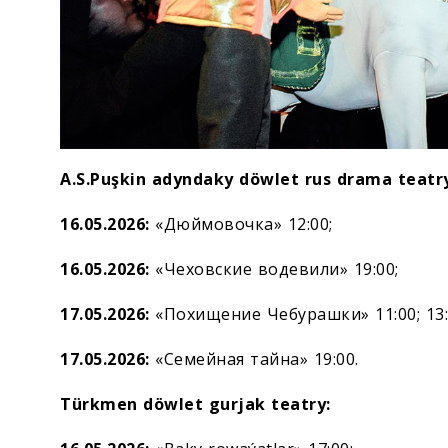
A.S.Puşkin adyndaky döwlet rus drama teatry
16.05.2026:
«Дюймовочка» 12:00;
16.05.2026:
«Чеховские водевили» 19:00;
17.05.2026:
«Похищение Чебурашки» 11:00; 13:
17.05.2026:
«Семейная тайна» 19:00.
Türkmen döwlet gurjak teatry: