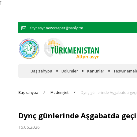
Ï
altynasyr.newspaper@sanly.tm
Baş sahypa
Bölümler
Kanunlar
Teswirlemel
Wakalaryň jümmişinde
Baş sahypa
Medeniýet
Dynç günlerinde Aşgabatda geçir
Resmi
Dynç günlerinde Aşgabatda geçir
Hyzmatdaşlyk
15.05.2026