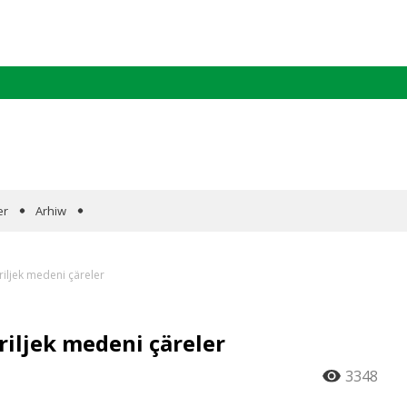
er
Arhiw
iljek medeni çäreler
iljek medeni çäreler
3348