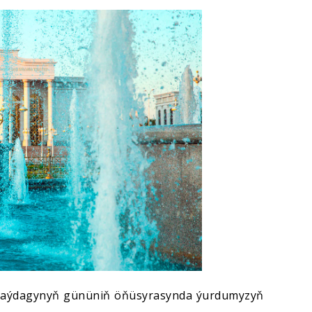
baýdagynyň gününiň öňüsyrasynda ýurdumyzyň