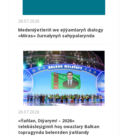
28.07.2026
Medeniýetleriň we eýýamlaryň dialogy
«Miras» žurnalynyň sahypalarynda
26.07.2026
«Ýaňlan, Diýarym! – 2026»
telebäsleşiginiň hoş owazlary Balkan
topragynda belentden ýaňlandy