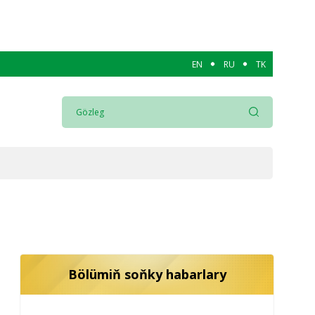
EN
RU
TK
Bölümiň soňky habarlary