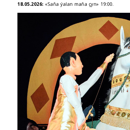
18.05.2026:
«Saňa ýalan maňa çyn» 19:00.