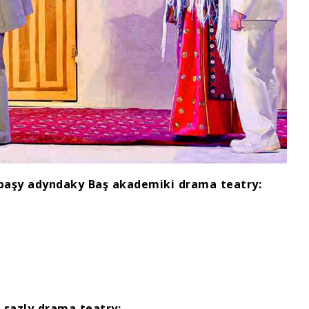
aşy adyndaky Baş akademiki drama teatry:
sazly drama teatry: