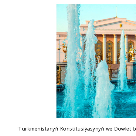
Ykdysadyýet
Jemgyýet
Medeniýet
Ylym
Sport
Türkmenistanyň Konstitusiýasynyň we Döwlet 