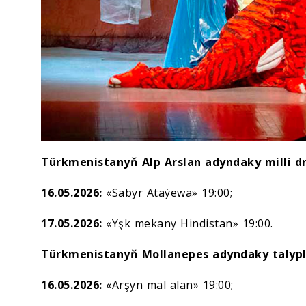
Türkmenistanyň Alp Arslan adyndaky milli d
16.05.2026:
«Sabyr Ataýewa» 19:00;
17.05.2026:
«Yşk mekany Hindistan» 19:00.
Türkmenistanyň Mollanepes adyndaky talypl
16.05.2026:
«Arşyn mal alan» 19:00;