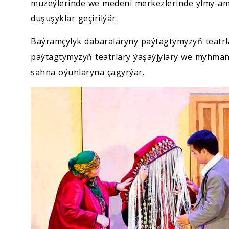
muzeýlerinde we medeni merkezlerinde ylmy-ama
duşuşyklar geçirilýär.
Baýramçylyk dabaralaryny paýtagtymyzyň teatrl
paýtagtymyzyň teatrlary ýaşaýjylary we myhmanl
sahna oýunlaryna çagyrýar.