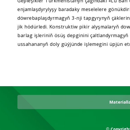
Gepleşikler Türkmenistanyň çägindäki «Lu Ban
enjamlaşdyrylyşy baradaky meselelere gönükdiri
döwrebaplaşdyrmagyň 3-nji tapgyrynyň çäklerin
jik hödürledi. Konstruktiw pikir alyşmalaryň 
barlag işleriniň ösüş depginini çaltlandyrmag
ussahananyň doly güýjünde işlemegini üpjün et
Materiall
© Copyrigh