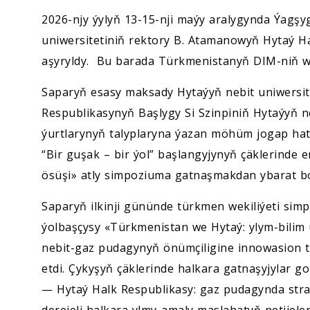
2026-njy ýylyň 13-15-nji maýy aralygynda Ýagş
uniwersitetiniň rektory B. Atamanowyň Hytaý H
aşyryldy. Bu barada Türkmenistanyň DIM-niň we
Saparyň esasy maksady Hytaýyň nebit uniwersite
Respublikasynyň Başlygy Si Szinpiniň Hytaýyň ne
ýurtlarynyň talyplaryna ýazan möhüm jogap h
“Bir guşak – bir ýol” başlangyjynyň çäklerinde e
ösüşi» atly simpoziuma gatnaşmakdan ybarat bo
Saparyň ilkinji gününde türkmen wekiliýeti simp
ýolbaşçysy «Türkmenistan we Hytaý: ylym-bilim
nebit-gaz pudagynyň önümçiligine innowasion 
etdi. Çykyşyň çäklerinde halkara gatnaşyjylar 
— Hytaý Halk Respublikasy: gaz pudagynda strat