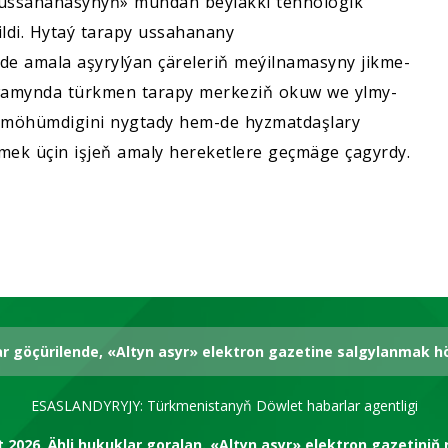
 ussahanasynyň» mundan beýläkki tehnologik
ldi. Hytaý tarapy ussahanany
de amala aşyrylýan çäreleriň meýilnamasyny jikme-
dowamynda türkmen tarapy merkeziň okuw we ylmy-
yň möhümdigini nygtady hem-de hyzmatdaşlary
mek üçin işjeň amaly hereketlere geçmäge çagyrdy.
ar göçürilende, «Altyn asyr» elektron gazetine salgylanmak 
ESASLANDYRYJY: Türkmenistanyň Döwlet habarlar agentligi
t 2026.
Ähli hukuklar goralan.
«Altyn asyr» elektron gazetiniň 