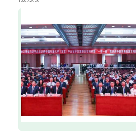
16.05.2026
Ykdysadyýet
Jemgyýet
Medeniýet
Ylym
Sport