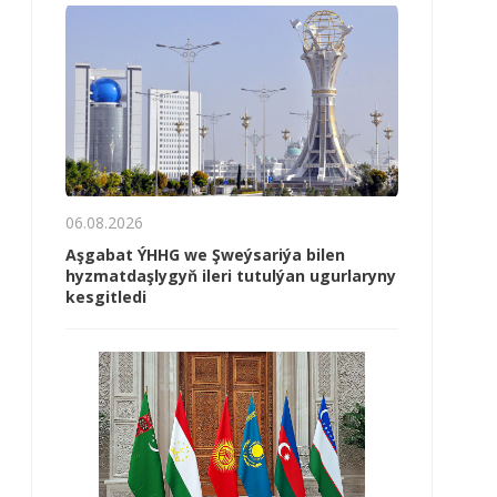
06.08.2026
Aşgabat ÝHHG we Şweýsariýa bilen
hyzmatdaşlygyň ileri tutulýan ugurlaryny
kesgitledi