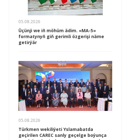
05.08.2026
Üçünji we iň möhüm ädim. «MA-5»
formatynyň giň gerimli özgerişi näme
getirýär
05.08.2026
Türkmen wekiliýeti Yslamabatda
geçirilen CAREC sanly geçelge boýunça