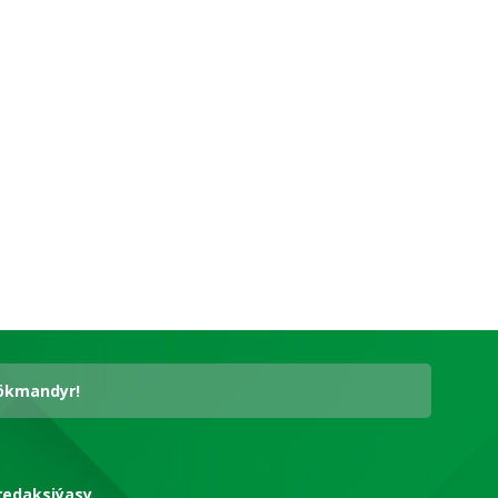
hökmandyr!
redaksiýasy