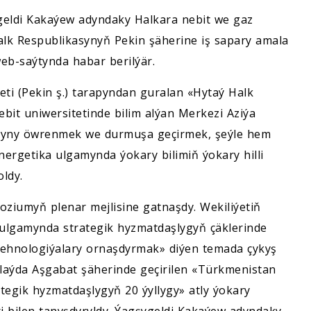
ygeldi Kakaýew adyndaky Halkara nebit we gaz
alk Respublikasynyň Pekin şäherine iş sapary amala
b-saýtynda habar berilýär.
ti (Pekin ş.) tarapyndan guralan «Hytaý Halk
bit uniwersitetinde bilim alýan Merkezi Aziýa
atyny öwrenmek we durmuşa geçirmek, şeýle hem
nergetika ulgamynda ýokary bilimiň ýokary hilli
ldy.
oziumyň plenar mejlisine gatnaşdy. Wekiliýetiň
 ulgamynda strategik hyzmatdaşlygyň çäklerinde
tehnologiýalary ornaşdyrmak» diýen temada çykyş
golaýda Aşgabat şäherinde geçirilen «Türkmenistan
egik hyzmatdaşlygyň 20 ýyllygy» atly ýokary