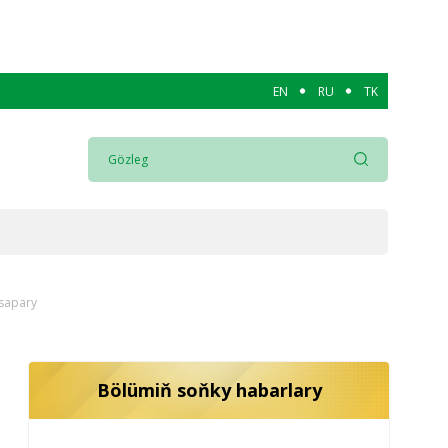
EN
RU
TK
 sapary
Bölümiň soňky habarlary