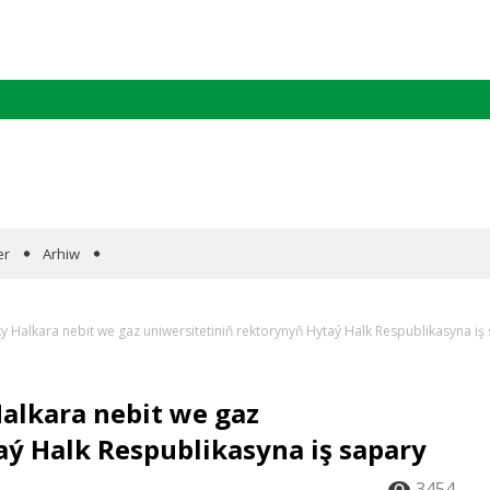
er
Arhiw
Halkara nebit we gaz uniwersitetiniň rektorynyň Hytaý Halk Respublikasyna iş
alkara nebit we gaz
aý Halk Respublikasyna iş sapary
3454