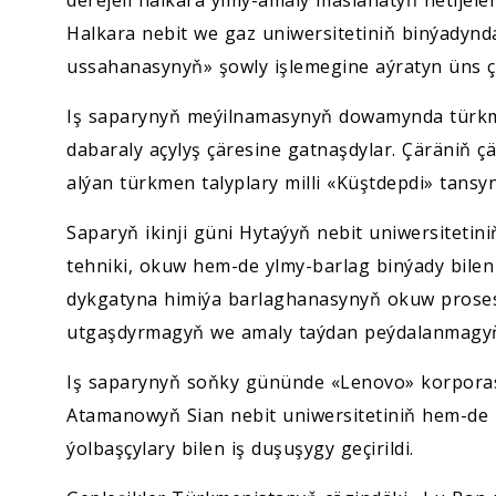
derejeli halkara ylmy-amaly maslahatyň netijele
Halkara nebit we gaz uniwersitetiniň binýadynda
ussahanasynyň» şowly işlemegine aýratyn üns çe
Iş saparynyň meýilnamasynyň dowamynda türkme
dabaraly açylyş çäresine gatnaşdylar. Çäräniň 
alýan türkmen talyplary milli «Küştdepdi» tansyn
Saparyň ikinji güni Hytaýyň nebit uniwersiteti
tehniki, okuw hem-de ylmy-barlag binýady bil
dykgatyna himiýa barlaghanasynyň okuw prosesi
utgaşdyrmagyň we amaly taýdan peýdalanmagyň 
Iş saparynyň soňky gününde «Lenovo» korporas
Atamanowyň Sian nebit uniwersitetiniň hem-de 
ýolbaşçylary bilen iş duşuşygy geçirildi.