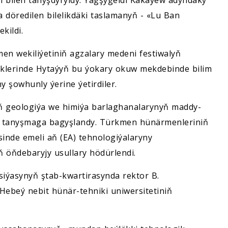
ri bilen tanyşdyryldy. Ýagşygeldi Kakaýew adyndaky
 döredilen bilelikdäki taslamanyň - «Lu Ban
kildi.
n wekiliýetiniň agzalary medeni festiwalyň
çäklerinde Hytaýyň bu ýokary okuw mekdebinde bilim
y şowhunly ýerine ýetirdiler.
niň geologiýa we himiýa barlaghanalarynyň maddy-
en tanyşmaga bagyşlandy. Türkmen hünärmenleriniň
nde emeli aň (EA) tehnologiýalaryny
öňdebaryjy usullary hödürlendi.
iýasynyň ştab-kwartirasynda rektor B.
Hebeý nebit hünär-tehniki uniwersitetiniň