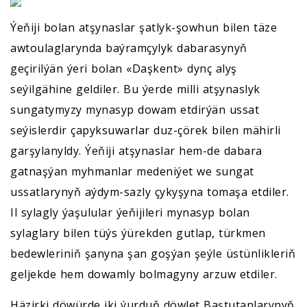
Ýeňiji bolan atşynaslar şatlyk-şowhun bilen täze
awtoulaglarynda baýramçylyk dabarasynyň
geçirilýän ýeri bolan «Daşkent» dynç alyş
seýilgähine geldiler. Bu ýerde milli atşynaslyk
sungatymyzy mynasyp dowam etdirýän ussat
seýislerdir çapyksuwarlar duz-çörek bilen mähirli
garşylanyldy. Ýeňiji atşynaslar hem-de dabara
gatnaşýan myhmanlar medeniýet we sungat
ussatlarynyň aýdym-sazly çykyşyna tomaşa etdiler.
Il sylagly ýaşulular ýeňijileri mynasyp bolan
sylaglary bilen tüýs ýürekden gutlap, türkmen
bedewleriniň şanyna şan goşýan şeýle üstünlikleriň
geljekde hem dowamly bolmagyny arzuw etdiler.
Häzirki döwürde iki ýurduň döwlet Baştutanlarynyň