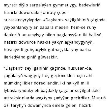
myrat» diýip sarpalaýan gymmatlygy, bedewleriň
häzirki döwürdäki şöhraty çeper
suratlandyrylypdyr. «Daşkent» seýilgähiniň çäginde
ýaýbaňlandyrylan dabara medeni hem-de ruhy
däpleriň umumylygy bilen baglanyşýan iki halkyň
häzirki döwürde has-da ýakynlaşýandygynyň,
hoşniýetli goňşuçylyk gatnaşyklaryny barha
ilerledýändiginiň güwäsidir.
“Daşkent” seýilgähiniň çäginde, hususan-da,
çagalaryň wagtyny hoş geçirmekleri üçin ähli
mümkinçilikler döredilendir. Iki halkyň milli
lybaslaryndaky eli baýdakly çagalar seýilgähdäki
attraksionlarda wagtyny şadyýan geçirdiler. Munuň
özi taryhyň dowamynda emele gelen, häzirki