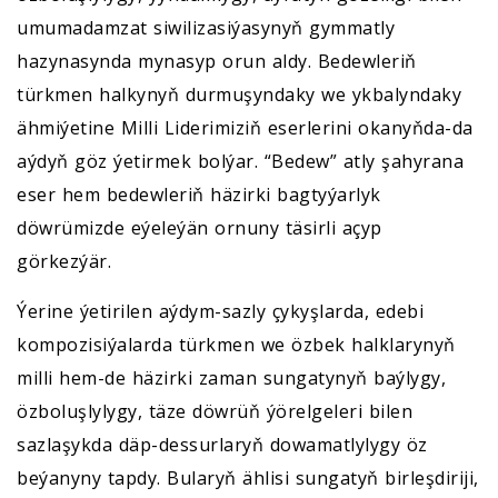
umumadamzat siwilizasiýasynyň gymmatly
hazynasynda mynasyp orun aldy. Bedewleriň
türkmen halkynyň durmuşyndaky we ykbalyndaky
ähmiýetine Milli Liderimiziň eserlerini okanyňda-da
aýdyň göz ýetirmek bolýar. “Bedew” atly şahyrana
eser hem bedewleriň häzirki bagtyýarlyk
döwrümizde eýeleýän ornuny täsirli açyp
görkezýär.
Ýerine ýetirilen aýdym-sazly çykyşlarda, edebi
kompozisiýalarda türkmen we özbek halklarynyň
milli hem-de häzirki zaman sungatynyň baýlygy,
özboluşlylygy, täze döwrüň ýörelgeleri bilen
sazlaşykda däp-dessurlaryň dowamatlylygy öz
beýanyny tapdy. Bularyň ählisi sungatyň birleşdiriji,