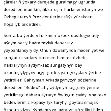
çäreleriň ýokary derejede guralmagy ugrunda
döredilen mümkinçilikler üçin Türkmenistanyň we
Özbegistanyň Prezidentlerine tüýs ýürekden
hoşallyk bildirdiler.
Soňra bu ýerde «Türkmen-özbek dostlugy» atly
aýdym-sazly baýramçylyk dabarasy
ýaýbaňlandyryldy. Onuň dowamynda medeniýet we
sungat ussatlary türkmen hem-de özbek
halklarynyň aýdym-saz sungatynyň baý
özboluşlylygyny açyp görkezýän çykyşlary ýerine
ýetirdiler. Gahryman Arkadagymyzyň sözlerine
döredilen “Bedew” atly aýdymyň joşgunly ýerine
ýetirilmegi dabara aýratyn öwüşgin çaýdy. Ahalteke
bedewlerimiz köpasyrlyk taryhy, gaýtalanmajak
özboluşlylygy, ýyndamlygy, aýratyn gözelligi bilen