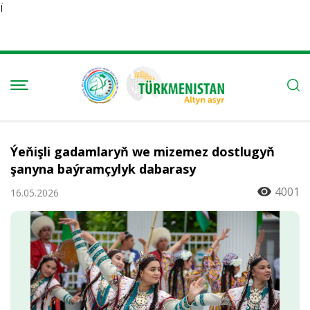
Ï
Ýeňişli gadamlaryň we mizemez dostlugyň
şanyna baýramçylyk dabarasy
4001
16.05.2026