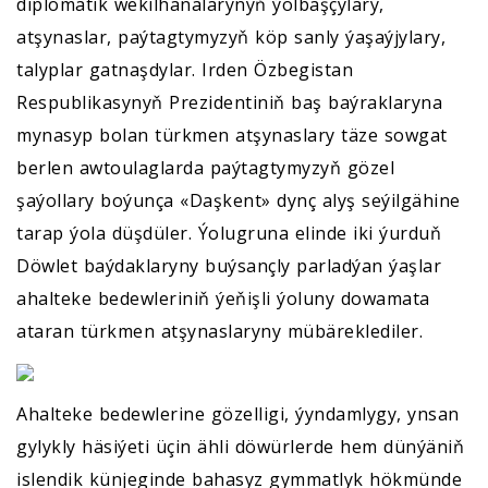
diplomatik wekilhanalarynyň ýolbaşçylary,
atşynaslar, paýtagtymyzyň köp sanly ýaşaýjylary,
talyplar gatnaşdylar. Irden Özbegistan
Respublikasynyň Prezidentiniň baş baýraklaryna
mynasyp bolan türkmen atşynaslary täze sowgat
berlen awtoulaglarda paýtagtymyzyň gözel
şaýollary boýunça «Daşkent» dynç alyş seýilgähine
tarap ýola düşdüler. Ýolugruna elinde iki ýurduň
Döwlet baýdaklaryny buýsançly parladýan ýaşlar
ahalteke bedewleriniň ýeňişli ýoluny dowamata
ataran türkmen atşynaslaryny mübäreklediler.
Ahalteke bedewlerine gözelligi, ýyndamlygy, ynsan
gylykly häsiýeti üçin ähli döwürlerde hem dünýäniň
islendik künjeginde bahasyz gymmatlyk hökmünde