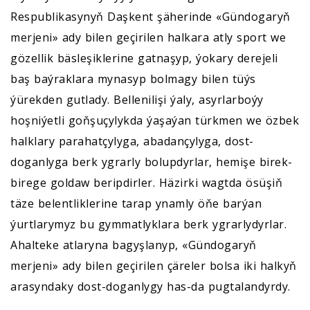
Respublikasynyň Daşkent şäherinde «Gündogaryň
merjeni» ady bilen geçirilen halkara atly sport we
gözellik bäsleşiklerine gatnaşyp, ýokary derejeli
baş baýraklara mynasyp bolmagy bilen tüýs
ýürekden gutlady. Bellenilişi ýaly, asyrlarboýy
hoşniýetli goňşuçylykda ýaşaýan türkmen we özbek
halklary parahatçylyga, abadançylyga, dost-
doganlyga berk ygrarly bolupdyrlar, hemişe birek-
birege goldaw beripdirler. Häzirki wagtda ösüşiň
täze belentliklerine tarap ynamly öňe barýan
ýurtlarymyz bu gymmatlyklara berk ygrarlydyrlar.
Ahalteke atlaryna bagyşlanyp, «Gündogaryň
merjeni» ady bilen geçirilen çäreler bolsa iki halkyň
arasyndaky dost-doganlygy has-da pugtalandyrdy.