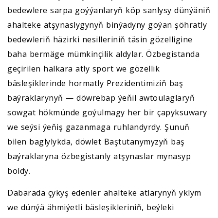
bedewlere sarpa goýýanlaryň köp sanlysy dünýäniň
ahalteke atşynaslygynyň binýadyny goýan şöhratly
bedewleriň häzirki nesilleriniň täsin gözelligine
baha bermäge mümkinçilik aldylar. Özbegistanda
geçirilen halkara atly sport we gözellik
bäsleşiklerinde hormatly Prezidentimiziň baş
baýraklarynyň — döwrebap ýeňil awtoulaglaryň
sowgat hökmünde goýulmagy her bir çapyksuwary
we seýsi ýeňiş gazanmaga ruhlandyrdy. Şunuň
bilen baglylykda, döwlet Baştutanymyzyň baş
baýraklaryna özbegistanly atşynaslar mynasyp
boldy.
Dabarada çykyş edenler ahalteke atlarynyň yklym
we dünýä ähmiýetli bäsleşikleriniň, beýleki