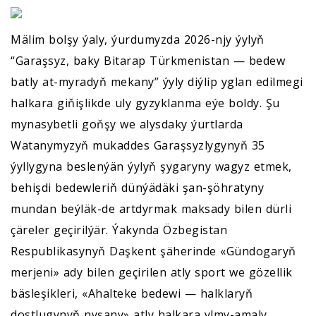
Mälim bolşy ýaly, ýurdumyzda 2026-njy ýylyň
“Garaşsyz, baky Bitarap Türkmenistan — bedew
batly at-myradyň mekany” ýyly diýlip yglan edilmegi
halkara giňişlikde uly gyzyklanma eýe boldy. Şu
mynasybetli goňşy we alysdaky ýurtlarda
Watanymyzyň mukaddes Garaşsyzlygynyň 35
ýyllygyna beslenýän ýylyň şygaryny wagyz etmek,
behişdi bedewleriň dünýädäki şan-şöhratyny
mundan beýläk-de artdyrmak maksady bilen dürli
çäreler geçirilýär. Ýakynda Özbegistan
Respublikasynyň Daşkent şäherinde «Gündogaryň
merjeni» ady bilen geçirilen atly sport we gözellik
bäsleşikleri, «Ahalteke bedewi — halklaryň
dostlugynyň nyşany» atly halkara ylmy-amaly