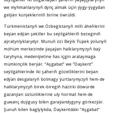
we myhmanlarynyň dynç almak üçin ýygy-ýygydan
gelýän künjekleriniň birine öwrüldi.
Türkmenistanyň we Özbegistanyň milli äheňlerini
beýan edýän şekiller bu seýilgähleriň bezeginiň
aýratynlyklarydyr. Munuň özi Beýik Ýüpek ýolunyň
möhüm merkezinde ýaşaýan halklarymyzyň baý
taryhyna, medeniýetine has içgin aralaşmaga
mümkinçilik berýär. “Aşgabat” we “Daşkent”
seýilgählerinde iki şäheriň gözelliklerini beýan
edýän desgalaryň bolmagy ýurtlarymyzyň hem-de
halklarymyzyň birek-biregiň häzirki döwürde
gazanýan üstünliklerine uly hormat hem-de
guwanç duýgusy bilen garaýandygyny görkezýär.
Şunuň bilen baglylykda, Daşkentdäki “Aşgabat”