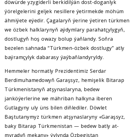
döwürde yzygiderli berkidilýän dost-doganlyk
ýörelgelerini geljek nesillere ýetirmekde möhüm
ähmiýete eýedir. Çagalaryň ýerine ýetiren türkmen
we özbek halklarynyň aýdymlary parahatçylygyň,
dostlugyň hoş owazy bolup ýaňlandy. Soňra
bezelen sahnada “Türkmen-özbek dostlugy” atly
baýramçylyk dabarasy ýaýbaňlandyryldy.
Hemmeler hormatly Prezidentimiz Serdar
Berdimuhamedowyň Garaşsyz, hemişelik Bitarap
Türkmenistanyň atşynaslaryna, bedew
janköýerlerine we mähriban halkyna iberen
Gutlagyny uly üns bilen diňlediler. Döwlet
Baştutanymyz türkmen atşynaslaryny «Garaşsyz,
baky Bitarap Türkmenistan — bedew batly at-
myradyň mekany» ýylynda Özbegistan