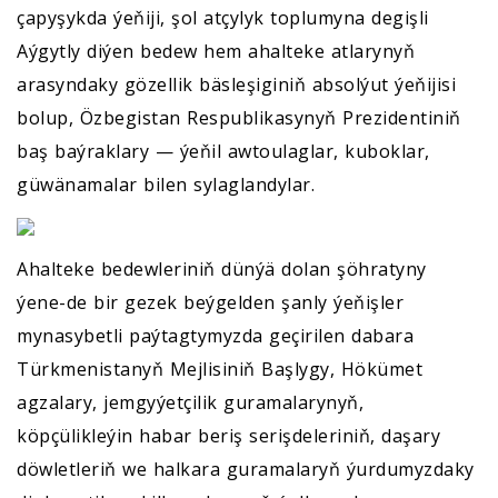
çapyşykda ýeňiji, şol atçylyk toplumyna degişli
Aýgytly diýen bedew hem ahalteke atlarynyň
arasyndaky gözellik bäsleşiginiň absolýut ýeňijisi
bolup, Özbegistan Respublikasynyň Prezidentiniň
baş baýraklary — ýeňil awtoulaglar, kuboklar,
güwänamalar bilen sylaglandylar.
Ahalteke bedewleriniň dünýä dolan şöhratyny
ýene-de bir gezek beýgelden şanly ýeňişler
mynasybetli paýtagtymyzda geçirilen dabara
Türkmenistanyň Mejlisiniň Başlygy, Hökümet
agzalary, jemgyýetçilik guramalarynyň,
köpçülikleýin habar beriş serişdeleriniň, daşary
döwletleriň we halkara guramalaryň ýurdumyzdaky