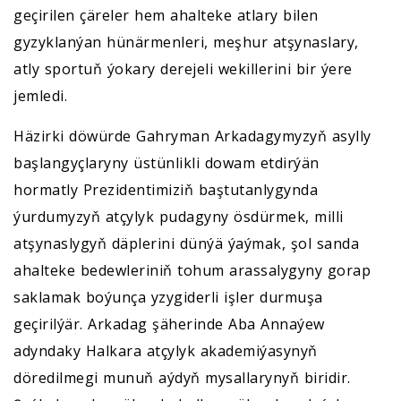
geçirilen çäreler hem ahalteke atlary bilen
gyzyklanýan hünärmenleri, meşhur atşynaslary,
atly sportuň ýokary derejeli wekillerini bir ýere
jemledi.
Häzirki döwürde Gahryman Arkadagymyzyň asylly
başlangyçlaryny üstünlikli dowam etdirýän
hormatly Prezidentimiziň baştutanlygynda
ýurdumyzyň atçylyk pudagyny ösdürmek, milli
atşynaslygyň däplerini dünýä ýaýmak, şol sanda
ahalteke bedewleriniň tohum arassalygyny gorap
saklamak boýunça yzygiderli işler durmuşa
geçirilýär. Arkadag şäherinde Aba Annaýew
adyndaky Halkara atçylyk akademiýasynyň
döredilmegi munuň aýdyň mysallarynyň biridir.