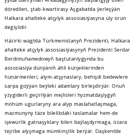
ýylda Gahryman Arkadagymyzyň başlangyjy bilen
döredilen, ştab-kwartirasy Aşgabatda ýerleşýän
Halkara ahalteke atçylyk assosiasiýasyna uly orun
degişlidir.
Häzirki wagtda Türkmenistanyň Prezidenti, Halkara
ahalteke atçylyk assosiasiýasynyň Prezidenti Serdar
Berdimuhamedowyň baştutanlygynda bu
assosiasiýa dünýäniň ähli künjeklerinden
hünärmenleri, alym-atşynaslary, behişdi bedewlere
sarpa goýýan beýleki adamlary birleşdirýär. Onuň
yzygiderli geçirilýän mejlisleri hyzmatdaşlygyň
möhüm ugurlaryny ara alyp maslahatlaşmaga,
mazmunyny täze bilelikdäki taslamalar hem-de
işewürlik gatnaşyklary bilen baýlaşdyrmaga, özara
tejribe alyşmaga mümkinçilik berýär. Daşkentde