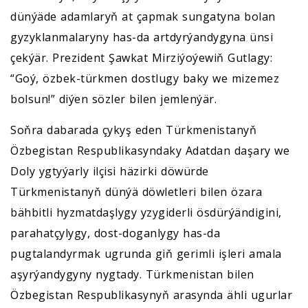
dünýäde adamlaryň at çapmak sungatyna bolan
gyzyklanmalaryny has-da artdyrýandygyna ünsi
çekýär. Prezident Şawkat Mirziýoýewiň Gutlagy:
“Goý, özbek-türkmen dostlugy baky we mizemez
bolsun!” diýen sözler bilen jemlenýär.
Soňra dabarada çykyş eden Türkmenistanyň
Özbegistan Respublikasyndaky Adatdan daşary we
Doly ygtyýarly ilçisi häzirki döwürde
Türkmenistanyň dünýä döwletleri bilen özara
bähbitli hyzmatdaşlygy yzygiderli ösdürýändigini,
parahatçylygy, dost-doganlygy has-da
pugtalandyrmak ugrunda giň gerimli işleri amala
aşyrýandygyny nygtady. Türkmenistan bilen
Özbegistan Respublikasynyň arasynda ähli ugurlar