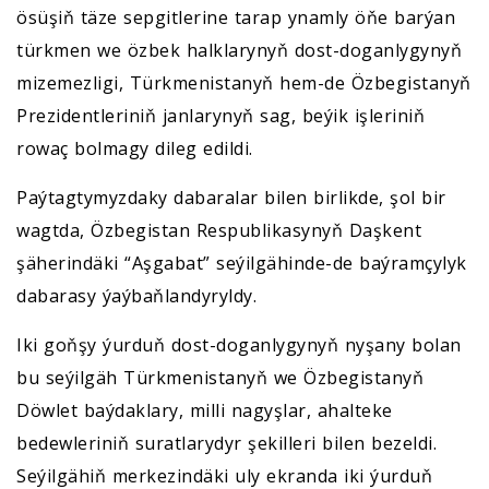
ösüşiň täze sepgitlerine tarap ynamly öňe barýan
türkmen we özbek halklarynyň dost-doganlygynyň
mizemezligi, Türkmenistanyň hem-de Özbegistanyň
Prezidentleriniň janlarynyň sag, beýik işleriniň
rowaç bolmagy dileg edildi.
Paýtagtymyzdaky dabaralar bilen birlikde, şol bir
wagtda, Özbegistan Respublikasynyň Daşkent
şäherindäki “Aşgabat” seýilgähinde-de baýramçylyk
dabarasy ýaýbaňlandyryldy.
Iki goňşy ýurduň dost-doganlygynyň nyşany bolan
bu seýilgäh Türkmenistanyň we Özbegistanyň
Döwlet baýdaklary, milli nagyşlar, ahalteke
bedewleriniň suratlarydyr şekilleri bilen bezeldi.
Seýilgähiň merkezindäki uly ekranda iki ýurduň