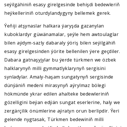
seýilgähiniň esasy girelgesinde behişdi bedewleriň
heýkelleriniň oturdylandygyny bellemek gerek.
Ýeňiji atşynaslar halkara ýaryşda gazanylan
kuboklardyr güwänamalar, şeýle hem awtoulaglar
bilen aýdym-sazly dabaraly ýöriş bilen seýilgähiň
esasy girelgesinden ýörite bellenilen ýere geçdiler.
Dabara gatnaşyjylar bu ýerde türkmen we özbek
halklarynyň milli gymmatlyklarynyň sergisini
synladylar. Amaly-haşam sungatynyň sergisinde
dünýäniň medeni mirasynyň aýrylmaz bölegi
hökmünde ykrar edilen ahalteke bedewleriniň
gözelligini beýan edýän sungat eserlerine, haly we
zergärçilik önümlerine aýratyn orun berlipdir. Ýeri
gelende nygtasak, Türkmen bedewiniň milli