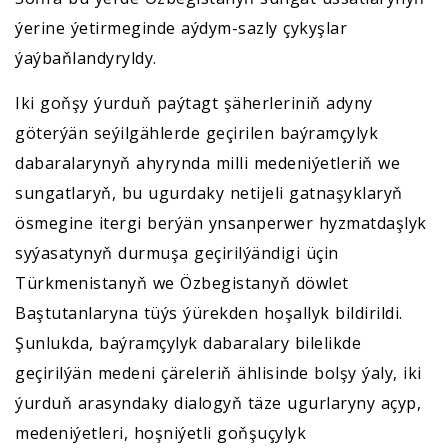
ýerine ýetirmeginde aýdym-sazly çykyşlar
ýaýbaňlandyryldy.
Iki goňşy ýurduň paýtagt şäherleriniň adyny
göterýän seýilgählerde geçirilen baýramçylyk
dabaralarynyň ahyrynda milli medeniýetleriň we
sungatlaryň, bu ugurdaky netijeli gatnaşyklaryň
ösmegine itergi berýän ynsanperwer hyzmatdaşlyk
syýasatynyň durmuşa geçirilýändigi üçin
Türkmenistanyň we Özbegistanyň döwlet
Baştutanlaryna tüýs ýürekden hoşallyk bildirildi.
Şunlukda, baýramçylyk dabaralary bilelikde
geçirilýän medeni çäreleriň ählisinde bolşy ýaly, iki
ýurduň arasyndaky dialogyň täze ugurlaryny açyp,
medeniýetleri, hoşniýetli goňşuçylyk