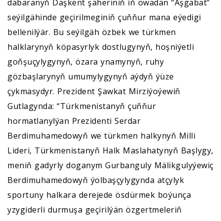
dabaranyň Daşkent şäheriniň iň owadan “Aşgabat”
seýilgähinde geçirilmeginiň çuňňur mana eýedigi
bellenilýär. Bu seýilgäh özbek we türkmen
halklarynyň köpasyrlyk dostlugynyň, hoşniýetli
goňşuçylygynyň, özara ynamynyň, ruhy
gözbaşlarynyň umumylygynyň aýdyň ýüze
çykmasydyr. Prezident Şawkat Mirziýoýewiň
Gutlagynda: “Türkmenistanyň çuňňur
hormatlanylýan Prezidenti Serdar
Berdimuhamedowyň we türkmen halkynyň Milli
Lideri, Türkmenistanyň Halk Maslahatynyň Başlygy,
meniň gadyrly doganym Gurbanguly Mälikgulyýewiç
Berdimuhamedowyň ýolbaşçylygynda atçylyk
sportuny halkara derejede ösdürmek boýunça
yzygiderli durmuşa geçirilýän özgertmeleriň