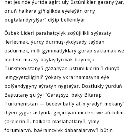
netijesinde ýurtda ägirt uly üstünlikler gazanylýar,
onuň halkara giňişlikde eýeleýän orny
pugtalandyrylýar” diýip bellenilýär.
Özbek Lideri parahatçylyk söýüjilikli syýasaty
ilerletmek, ýurdy durmuş-ykdysady taýdan
ösdürmek, milli gymmatlyklary gorap saklamak we
medeni mirasy baýlaşdyrmak boýunça
Türkmenistanyň gazanýan üstünlikleriniň dünýä
jemgyýetçiliginiň ýokary ykrarnamasyna eýe
bolýandygyny aýratyn nygtaýar. Dostlukly ýurduň
Baştutany şu ýyl “Garaşsyz, baky Bitarap
Türkmenistan — bedew batly at-myradyň mekany”
diýen şygar astynda geçirilýän medeni we aň-bilim
çäreleriniň, halkara maslahatlaryň, ylmy
forumlaryň, baýramçylyk dabaralarynyň bütin