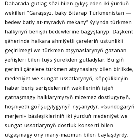
Dabarada gutlag sözi bilen çykyş eden iki ýurduň
wekilleri “Garaşsyz, baky Bitarap Türkmenistan —
bedew batly at-myradyň mekany” ýylynda türkmen
halkynyň behişdi bedewlerine bagyşlanyp, Daşkent
şäherinde halkara ähmiýetli çäreleriň üstünlikli
geçirilmegi we türkmen atşynaslarynyň gazanan
ýeňişleri bilen tüýs ýürekden gutladylar. Bu giň
gerimli çärelere türkmen atşynaslary bilen birlikde,
medeniýet we sungat ussatlarynyň, köpçülikleýin
habar beriş serişdeleriniň wekilleriniň işjeň
gatnaşmagy halklarymyzyň mizemez dostlugynyň,
hoşniýetli goňşuçylygynyň nyşanydyr. «Gündogaryň
merjeni» bäsleşikleriniň iki ýurduň medeniýet we
sungat ussatlarynyň dostluk konserti bilen
utgaşmagy ony many-mazmun bilen baýlaşdyrdy.