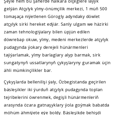
Şeýle hem bu şäherde halkara ölçeglere laýyk
gelýän Atçylyk ylmy-önümçilik merkezi, 1 müň 500
tomaşaça niýetlenen Görogly adyndaky döwlet
atçylyk sirki hereket edýär. Sanly ulgam we häzirki
zaman tehnologiýalary bilen üpjün edilen
döwrebap okuw, ylmy, medeni merkezlerde atçylyk
pudagynda ýokary derejeli hünärmenleri
taýýarlamak, ylmy barlaglary alyp barmak, sirk
sungatynyň ussatlarynyň çykyşlaryny guramak üçin
ähli mümkinçilikler bar.
Çykyşlarda bellenilişi ýaly, Özbegistanda geçirilen
bäsleşikler iki ýurduň atçylyk pudagynda toplan
tejribelerini öwrenmek, degişli hünärmenleriň
arasynda özara gatnaşyklary ýola goýmak babatda
möhüm ähmiýete eýe boldy. Bäsleşikde behişdi