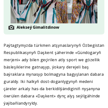
Alekseý Gimalitdinow
Paýtagtymyzda türkmen atşynaslarynyň Özbegistan
Respublikasynyň Daşkent şäherinde «Gündogaryň
merjeni» ady bilen geçirilen atly sport we gözellik
bäsleşiklerine gatnaşyp, ýokary derejeli baş
baýraklara mynasyp bolmagyna bagyşlanan dabara
guraldy. Iki halkyň dost-doganlygynyň medeni
çäreler arkaly has-da berkidilýändiginiň nyşanyna
öwrülen dabara «Daşkent» dynç alyş seýilgähinde
ýaýbaňlandyryldy.