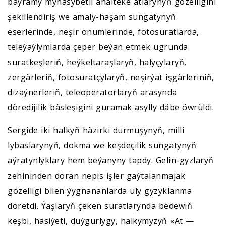
baýramy mynasybetli ahalteke atlarynyň gözelligini
şekillendiriş we amaly-haşam sungatynyň
eserlerinde, neşir önümlerinde, fotosuratlarda,
teleýaýlymlarda çeper beýan etmek ugrunda
suratkeşleriň, heýkeltaraşlaryň, halyçylaryň,
zergärleriň, fotosuratçylaryň, neşirýat işgärleriniň,
dizaýnerleriň, teleoperatorlaryň arasynda
döredijilik bäsleşigini guramak asylly däbe öwrüldi.
Sergide iki halkyň häzirki durmuşynyň, milli
lybaslarynyň, dokma we keşdeçilik sungatynyň
aýratynlyklary hem beýanyny tapdy. Gelin-gyzlaryň
zehininden dörän nepis işler gaýtalanmajak
gözelligi bilen ýygnananlarda uly gyzyklanma
döretdi. Ýaşlaryň çeken suratlarynda bedewiň
keşbi, häsiýeti, duýgurlygy, halkymyzyň «At —