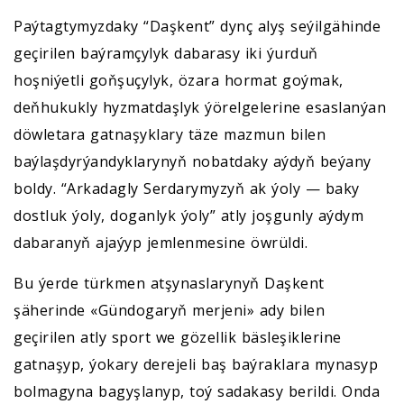
Paýtagtymyzdaky “Daşkent” dynç alyş seýilgähinde
geçirilen baýramçylyk dabarasy iki ýurduň
hoşniýetli goňşuçylyk, özara hormat goýmak,
deňhukukly hyzmatdaşlyk ýörelgelerine esaslanýan
döwletara gatnaşyklary täze mazmun bilen
baýlaşdyrýandyklarynyň nobatdaky aýdyň beýany
boldy. “Arkadagly Serdarymyzyň ak ýoly — baky
dostluk ýoly, doganlyk ýoly” atly joşgunly aýdym
dabaranyň ajaýyp jemlenmesine öwrüldi.
Bu ýerde türkmen atşynaslarynyň Daşkent
şäherinde «Gündogaryň merjeni» ady bilen
geçirilen atly sport we gözellik bäsleşiklerine
gatnaşyp, ýokary derejeli baş baýraklara mynasyp
bolmagyna bagyşlanyp, toý sadakasy berildi. Onda