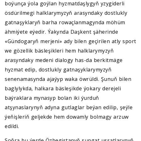
boýunça ýola goýlan hyzmatdaşlygyň yzygiderli
ösdürilmegi halklarymyzyň arasyndaky dostlukly
gatnaşyklaryň barha rowaçlanmagynda möhüm
ähmiýete eýedir. Ýakynda Daşkent şäherinde
«Gündogaryň merjeni» ady bilen geçirilen atly sport
we gözellik bäsleşikleri hem halklarymyzyň
arasyndaky medeni dialogy has-da berkitmäge
hyzmat edip, dostlukly gatnaşyklarymyzyň
senenamasynda ajaýyp waka öwrüldi. Şunuň bilen
baglylykda, halkara bäsleşikde ýokary derejeli
baýraklara mynasyp bolan iki ýurduň
atşynaslarynyň adyna gutlaglar beýan edilip, şeýle
ýeňişleriň geljekde hem dowamly bolmagy arzuw
edildi.
Soňra bu ýerde Özbegistanyň sungat ussatlarynyň