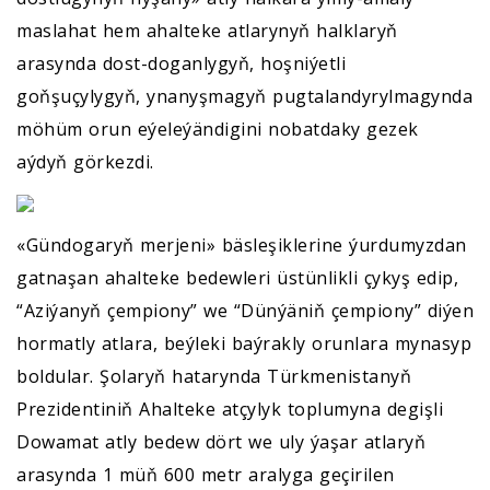
maslahat hem ahalteke atlarynyň halklaryň
arasynda dost-doganlygyň, hoşniýetli
goňşuçylygyň, ynanyşmagyň pugtalandyrylmagynda
möhüm orun eýeleýändigini nobatdaky gezek
aýdyň görkezdi.
«Gündogaryň merjeni» bäsleşiklerine ýurdumyzdan
gatnaşan ahalteke bedewleri üstünlikli çykyş edip,
“Aziýanyň çempiony” we “Dünýäniň çempiony” diýen
hormatly atlara, beýleki baýrakly orunlara mynasyp
boldular. Şolaryň hatarynda Türkmenistanyň
Prezidentiniň Ahalteke atçylyk toplumyna degişli
Dowamat atly bedew dört we uly ýaşar atlaryň
arasynda 1 müň 600 metr aralyga geçirilen