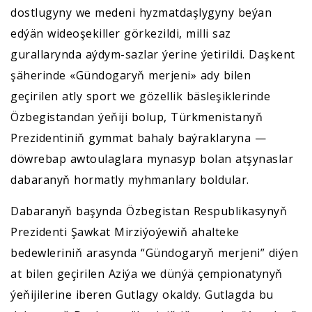
dostlugyny we medeni hyzmatdaşlygyny beýan
edýän wideoşekiller görkezildi, milli saz
gurallarynda aýdym-sazlar ýerine ýetirildi. Daşkent
şäherinde «Gündogaryň merjeni» ady bilen
geçirilen atly sport we gözellik bäsleşiklerinde
Özbegistandan ýeňiji bolup, Türkmenistanyň
Prezidentiniň gymmat bahaly baýraklaryna —
döwrebap awtoulaglara mynasyp bolan atşynaslar
dabaranyň hormatly myhmanlary boldular.
Dabaranyň başynda Özbegistan Respublikasynyň
Prezidenti Şawkat Mirziýoýewiň ahalteke
bedewleriniň arasynda “Gündogaryň merjeni” diýen
at bilen geçirilen Aziýa we dünýä çempionatynyň
ýeňijilerine iberen Gutlagy okaldy. Gutlagda bu