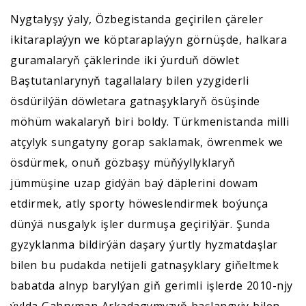
Nygtalyşy ýaly, Özbegistanda geçirilen çäreler
ikitaraplaýyn we köptaraplaýyn görnüşde, halkara
guramalaryň çäklerinde iki ýurduň döwlet
Baştutanlarynyň tagallalary bilen yzygiderli
ösdürilýän döwletara gatnaşyklaryň ösüşinde
möhüm wakalaryň biri boldy. Türkmenistanda milli
atçylyk sungatyny gorap saklamak, öwrenmek we
ösdürmek, onuň gözbaşy müňýyllyklaryň
jümmüşine uzap gidýän baý däplerini dowam
etdirmek, atly sporty höweslendirmek boýunça
dünýä nusgalyk işler durmuşa geçirilýär. Şunda
gyzyklanma bildirýän daşary ýurtly hyzmatdaşlar
bilen bu pudakda netijeli gatnaşyklary giňeltmek
babatda alnyp barylýan giň gerimli işlerde 2010-njy