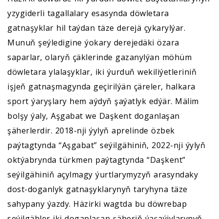
yzygiderli tagallalary esasynda döwletara
gatnaşyklar hil taýdan täze derejä çykarylýar.
Munuň şeýledigine ýokary derejedäki özara
saparlar, olaryň çäklerinde gazanylýan möhüm
döwletara ylalaşyklar, iki ýurduň wekiliýetleriniň
işjeň gatnaşmagynda geçirilýän çäreler, halkara
sport ýaryşlary hem aýdyň şaýatlyk edýär. Mälim
bolşy ýaly, Aşgabat we Daşkent doganlaşan
şäherlerdir. 2018-nji ýylyň aprelinde özbek
paýtagtynda “Aşgabat” seýilgähiniň, 2022-nji ýylyň
oktýabrynda türkmen paýtagtynda “Daşkent”
seýilgähiniň açylmagy ýurtlarymyzyň arasyndaky
dost-doganlyk gatnaşyklarynyň taryhyna täze
sahypany ýazdy. Häzirki wagtda bu döwrebap
seýilgähler iki doganlaşan şäheriň ýaşaýjylarynyň