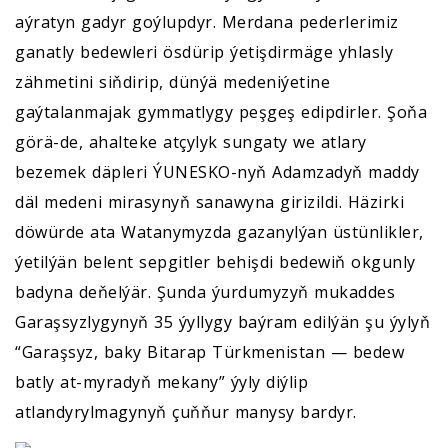
aýratyn gadyr goýlupdyr. Merdana pederlerimiz
ganatly bedewleri ösdürip ýetişdirmäge yhlasly
zähmetini siňdirip, dünýä medeniýetine
gaýtalanmajak gymmatlygy peşgeş edipdirler. Şoňa
görä-de, ahalteke atçylyk sungaty we atlary
bezemek däpleri ÝUNESKO-nyň Adamzadyň maddy
däl medeni mirasynyň sanawyna girizildi. Häzirki
döwürde ata Watanymyzda gazanylýan üstünlikler,
ýetilýän belent sepgitler behişdi bedewiň okgunly
badyna deňelýär. Şunda ýurdumyzyň mukaddes
Garaşsyzlygynyň 35 ýyllygy baýram edilýän şu ýylyň
“Garaşsyz, baky Bitarap Türkmenistan — bedew
batly at-myradyň mekany” ýyly diýlip
atlandyrylmagynyň çuňňur manysy bardyr.