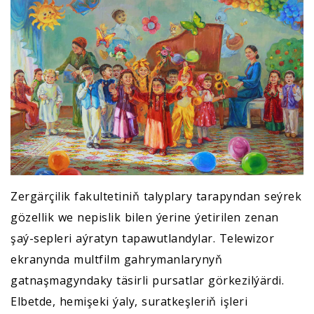
Zergärçilik fakultetiniň talyplary tarapyndan seýrek
gözellik we nepislik bilen ýerine ýetirilen zenan
şaý-sepleri aýratyn tapawutlandylar. Telewizor
ekranynda multfilm gahrymanlarynyň
gatnaşmagyndaky täsirli pursatlar görkezilýärdi.
Elbetde, hemişeki ýaly, suratkeşleriň işleri