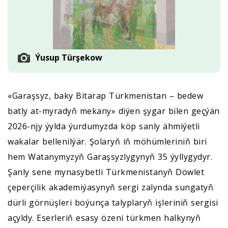
Ýusup Türşekow
«Garaşsyz, baky Bitarap Türkmenistan – bedew
batly at-myradyň mekany» diýen şygar bilen geçýän
2026-njy ýylda ýurdumyzda köp sanly ähmiýetli
wakalar bellenilýär. Şolaryň iň möhümleriniň biri
hem Watanymyzyň Garaşsyzlygynyň 35 ýyllygydyr.
Şanly sene mynasybetli Türkmenistanyň Döwlet
çeperçilik akademiýasynyň sergi zalynda sungatyň
dürli görnüşleri boýunça talyplaryň işleriniň sergisi
açyldy. Eserleriň esasy özeni türkmen halkynyň