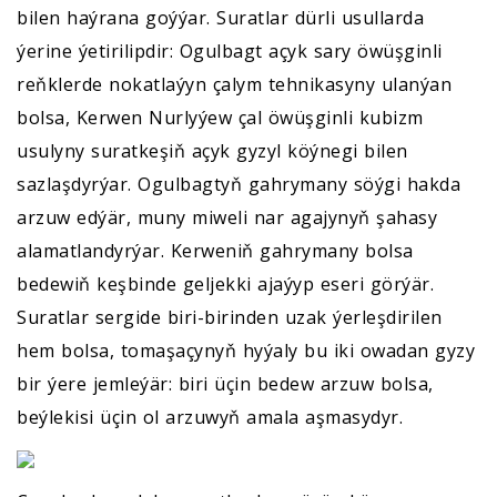
bilen haýrana goýýar. Suratlar dürli usullarda
ýerine ýetirilipdir: Ogulbagt açyk sary öwüşginli
reňklerde nokatlaýyn çalym tehnikasyny ulanýan
bolsa, Kerwen Nurlyýew çal öwüşginli kubizm
usulyny suratkeşiň açyk gyzyl köýnegi bilen
sazlaşdyrýar. Ogulbagtyň gahrymany söýgi hakda
arzuw edýär, muny miweli nar agajynyň şahasy
alamatlandyrýar. Kerweniň gahrymany bolsa
bedewiň keşbinde geljekki ajaýyp eseri görýär.
Suratlar sergide biri-birinden uzak ýerleşdirilen
hem bolsa, tomaşaçynyň hyýaly bu iki owadan gyzy
bir ýere jemleýär: biri üçin bedew arzuw bolsa,
beýlekisi üçin ol arzuwyň amala aşmasydyr.