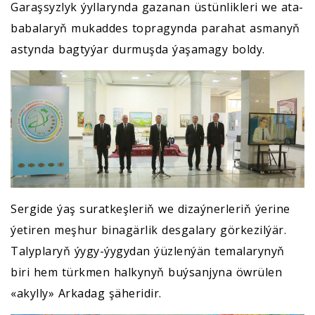
Garaşsyzlyk ýyllarynda gazanan üstünlikleri we ata-
babalaryň mukaddes topragynda parahat asmanyň
astynda bagtyýar durmuşda ýaşamagy boldy.
Sergide ýaş suratkeşleriň we dizaýnerleriň ýerine
ýetiren meşhur binagärlik desgalary görkezilýär.
Talyplaryň ýygy-ýygydan ýüzlenýän temalarynyň
biri hem türkmen halkynyň buýsanjyna öwrülen
«akylly» Arkadag şäheridir.