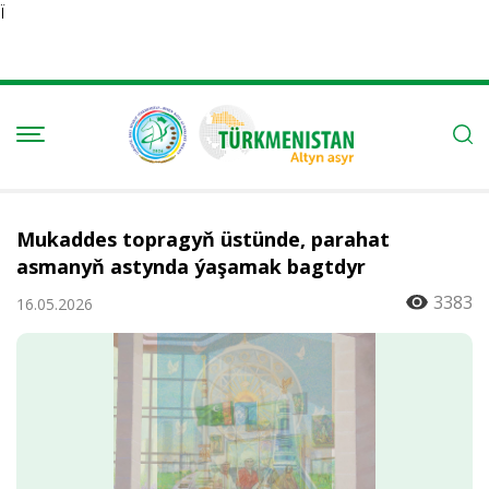
Ï
Mukaddes topragyň üstünde, parahat
asmanyň astynda ýaşamak bagtdyr
3383
16.05.2026