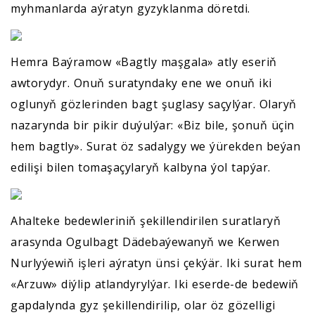
myhmanlarda aýratyn gyzyklanma döretdi.
Hemra Baýramow «Bagtly maşgala» atly eseriň
awtorydyr. Onuň suratyndaky ene we onuň iki
oglunyň gözlerinden bagt şuglasy saçylýar. Olaryň
nazarynda bir pikir duýulýar: «Biz bile, şonuň üçin
hem bagtly». Surat öz sadalygy we ýürekden beýan
edilişi bilen tomaşaçylaryň kalbyna ýol tapýar.
Ahalteke bedewleriniň şekillendirilen suratlaryň
arasynda Ogulbagt Dädebaýewanyň we Kerwen
Nurlyýewiň işleri aýratyn ünsi çekýär. Iki surat hem
«Arzuw» diýlip atlandyrylýar. Iki eserde-de bedewiň
gapdalynda gyz şekillendirilip, olar öz gözelligi