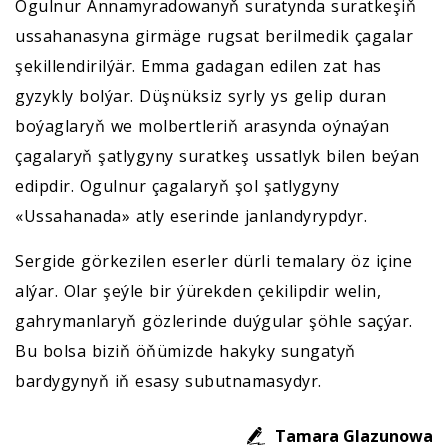
Ogulnur Annamyradowanyň suratynda suratkeşiň
ussahanasyna girmäge rugsat berilmedik çagalar
şekillendirilýär. Emma gadagan edilen zat has
gyzykly bolýar. Düşnüksiz syrly ys gelip duran
boýaglaryň we molbertleriň arasynda oýnaýan
çagalaryň şatlygyny suratkeş ussatlyk bilen beýan
edipdir. Ogulnur çagalaryň şol şatlygyny
«Ussahanada» atly eserinde janlandyrypdyr.
Sergide görkezilen eserler dürli temalary öz içine
alýar. Olar şeýle bir ýürekden çekilipdir welin,
gahrymanlaryň gözlerinde duýgular şöhle saçýar.
Bu bolsa biziň öňümizde hakyky sungatyň
bardygynyň iň esasy subutnamasydyr.
Tamara Glazunowa