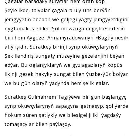
Çagalar baradaky suratlar hem örän köp.
Şeýlelikde, talyplar çagalara uly üns berýän
jemgyýetiň abadan we geljegi ýagty jemgyýetdigini
nygtamak islediler. Şol mowzuga degişli eserleriň
biri hem Aýgözel Annamyradowanyň «Bagtly nesil»
atly işidir. Suratkeş birinji synp okuwçylarynyň
Şekillendiriş sungaty muzeýine gezelenjini beýan
edýär. Bu oglanjyklaryň we gyzjagazlaryň köpüsi
ilkinji gezek hakyky sungat bilen ýüzbe-ýüz bolýar
we bu gün olaryň ýadynda hemişelik galar.
Suratkeş Gülmährem Tagiýewa bir gün başlangyç
synp okuwçylarynyň sapagyna gatnaşyp, şol ýerde
höküm süren şatlykly we bilesigelijilikli ýagdaýy
tomaşaçylar bilen paýlaşdy.