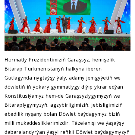
Hormatly Prezidentimiziň Garaşsyz, hemişelik
Bitarap Türkmenistanyň halkyna iberen
Gutlagynda nygtaýşy ýaly, adamy jemgyýetiň we
döwletiň iň ýokary gymmatlygy diýip ykrar edýän
Konstitusiýamyz hem-de Garaşsyzlygymyzyň we
Bitaraplygymyzyň, agzybirligimiziň, jebisligimiziň
ebedilik nyşany bolan Döwlet baýdagymyz biziň
milli mukaddesliklerimizdir. Täzelenişi we ýaşaýşy
dabaralandyrýan ýaşyl reňkli Döwlet baýdagymyzyň