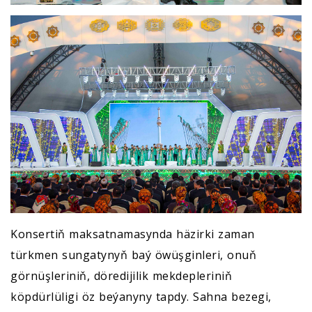
Konsertiň maksatnamasynda häzirki zaman
türkmen sungatynyň baý öwüşginleri, onuň
görnüşleriniň, döredijilik mekdepleriniň
köpdürlüligi öz beýanyny tapdy. Sahna bezegi,