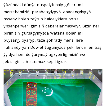
ýüzündäki dünýä nusgalyk haly gölleri milli
mertebämiziň, parahatçylygyň, abadançylygyň
nyşany bolan zeýtun baldajyklary bolsa
ynsanperwerligimiziň dabaralanmasydyr. Biziň her
birimiziň gursagymyzda Watana bolan milli
buýsanjy oýaryp, täze şöhratly menzillere
ruhlandyrýan Döwlet tugumyzda şekillendirilen bäş
ýyldyz hem-de ýarymaý agzybirligimiziň we
jebisligimiziň sarsmaz kepilligidir.