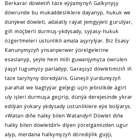
Berkarar döwletiň täze eýýamynyň Galkynyşy
döwründe bu mukaddesliklere daýanyp, hukuk we
dünýewi döwleti, adalatly raýat jemgyýeti gurulýar,
giň möçberli durmuş-ykdysady, syýasy-hukuk
özgertmeleri üstünlikli amala aşyrylýar. Biz Esasy
Kanunymyzyň ynsanperwer ýörelgelerine
esaslanyp, şeýle hem milli guwanjymyza öwrülen
ýaşyl tugumyzy parladyp, Garaşsyz döwletimiziň iň
täze taryhyny döredýäris. Güneşli ýurdumyzyň
parahat we bagtyýar geljegi üçin jebislikde ägirt
uly işleri durmuşa geçirip, dünýä derejesinde ykrar
edilýän ýokary ykdysady üstünliklere eýe bolýarys.
«Watan diňe halky bilen Watandyr! Döwlet diňe
halky bilen döwletdir!» diýen ýörelgämizden ugur
alyp, merdana halkymyzyň döredijilik güýji,