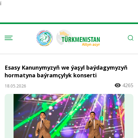
Ï
Esasy Kanunymyzyň we ýaşyl baýdagymyzyň
hormatyna baýramçylyk konserti
4265
18.05.2026