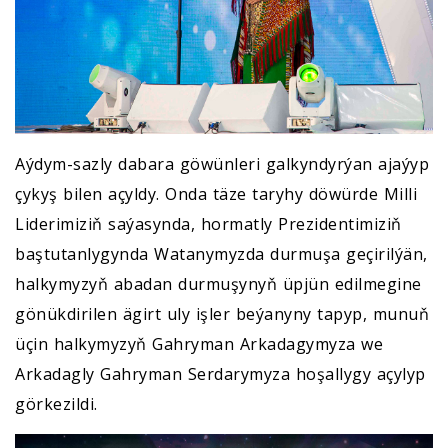
Aýdym-sazly dabara göwünleri galkyndyrýan ajaýyp
çykyş bilen açyldy. Onda täze taryhy döwürde Milli
Liderimiziň saýasynda, hormatly Prezidentimiziň
baştutanlygynda Watanymyzda durmuşa geçirilýän,
halkymyzyň abadan durmuşynyň üpjün edilmegine
gönükdirilen ägirt uly işler beýanyny tapyp, munuň
üçin halkymyzyň Gahryman Arkadagymyza we
Arkadagly Gahryman Serdarymyza hoşallygy açylyp
görkezildi.