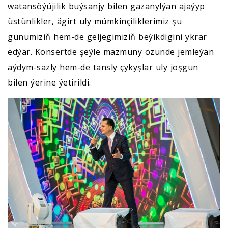
watansöýüjilik buýsanjy bilen gazanylýan ajaýyp
üstünlikler, ägirt uly mümkinçiliklerimiz şu
günümiziň hem-de geljegimiziň beýikdigini ykrar
edýär. Konsertde şeýle mazmuny özünde jemleýän
aýdym-sazly hem-de tansly çykyşlar uly joşgun
bilen ýerine ýetirildi.