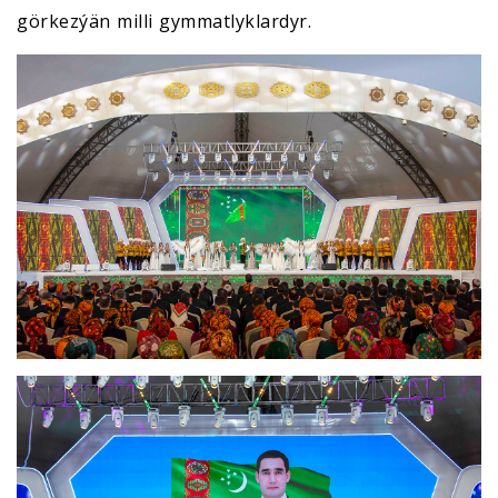
görkezýän milli gymmatlyklardyr.