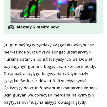
Alekseý Gimalitdinow
Şu gün paýtagtymyzdaky «Aşgabat» aýdym-saz
merkezinde ýurdumyzyň sungat ussatlarynyň
Türkmenistanyň Konstitusiýasynyň we Döwlet
baýdagynyň gününe bagyşlanan konserti boldy.
Goşa baýramçylyga bagyşlanan aýdym-sazly
çykyşlar Berkarar döwletiň täze eýýamynyň
Galkynyşy döwrüniň belent maksatlaryna ýetmek
üçin gurýan we döredýän merdana halkymyzyň
bagtyýar durmuşyna ajaýyp öwüşgin çaýdy.