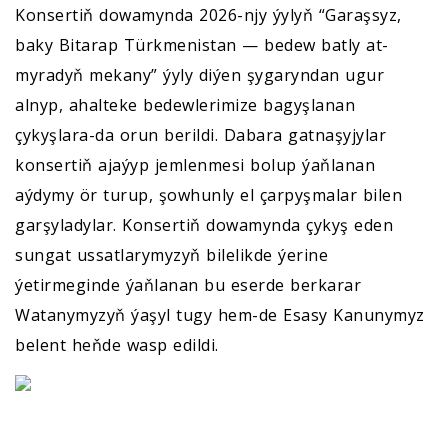
Konsertiň dowamynda 2026-njy ýylyň “Garaşsyz,
baky Bitarap Türkmenistan — bedew batly at-
myradyň mekany” ýyly diýen şygaryndan ugur
alnyp, ahalteke bedewlerimize bagyşlanan
çykyşlara-da orun berildi. Dabara gatnaşyjylar
konsertiň ajaýyp jemlenmesi bolup ýaňlanan
aýdymy ör turup, şowhunly el çarpyşmalar bilen
garşyladylar. Konsertiň dowamynda çykyş eden
sungat ussatlarymyzyň bilelikde ýerine
ýetirmeginde ýaňlanan bu eserde berkarar
Watanymyzyň ýaşyl tugy hem-de Esasy Kanunymyz
belent heňde wasp edildi.