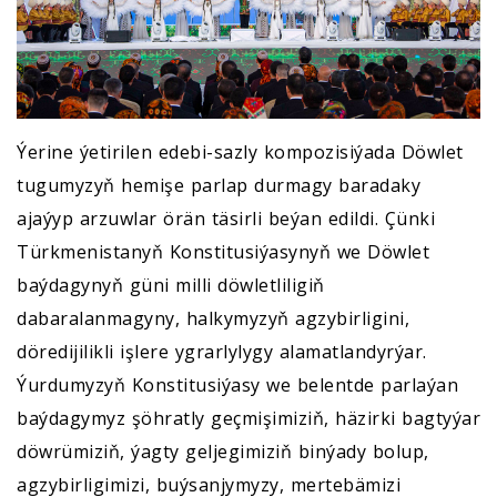
Ýerine ýetirilen edebi-sazly kompozisiýada Döwlet
tugumyzyň hemişe parlap durmagy baradaky
ajaýyp arzuwlar örän täsirli beýan edildi. Çünki
Türkmenistanyň Konstitusiýasynyň we Döwlet
baýdagynyň güni milli döwletliligiň
dabaralanmagyny, halkymyzyň agzybirligini,
döredijilikli işlere ygrarlylygy alamatlandyrýar.
Ýurdumyzyň Konstitusiýasy we belentde parlaýan
baýdagymyz şöhratly geçmişimiziň, häzirki bagtyýar
döwrümiziň, ýagty geljegimiziň binýady bolup,
agzybirligimizi, buýsanjymyzy, mertebämizi