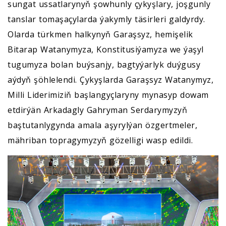
sungat ussatlarynyň şowhunly çykyşlary, joşgunly
tanslar tomaşaçylarda ýakymly täsirleri galdyrdy.
Olarda türkmen halkynyň Garaşsyz, hemişelik
Bitarap Watanymyza, Konstitusiýamyza we ýaşyl
tugumyza bolan buýsanjy, bagtyýarlyk duýgusy
aýdyň şöhlelendi. Çykyşlarda Garaşsyz Watanymyz,
Milli Liderimiziň başlangyçlaryny mynasyp dowam
etdirýän Arkadagly Gahryman Serdarymyzyň
baştutanlygynda amala aşyrylýan özgertmeler,
mähriban topragymyzyň gözelligi wasp edildi.