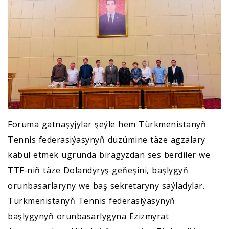
Foruma gatnaşyjylar şeýle hem Türkmenistanyň
Tennis federasiýasynyň düzümine täze agzalary
kabul etmek ugrunda biragyzdan ses berdiler we
TTF-niň täze Dolandyryş geňeşini, başlygyň
orunbasarlaryny we baş sekretaryny saýladylar.
Türkmenistanyň Tennis federasiýasynyň
başlygynyň orunbasarlygyna Ezizmyrat