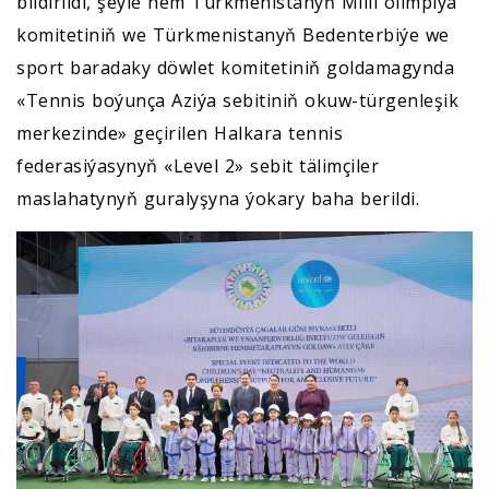
bildirildi, şeýle hem Türkmenistanyň Milli olimpiýa
komitetiniň we Türkmenistanyň Bedenterbiýe we
sport baradaky döwlet komitetiniň goldamagynda
«Tennis boýunça Aziýa sebitiniň okuw-türgenleşik
merkezinde» geçirilen Halkara tennis
federasiýasynyň «Level 2» sebit tälimçiler
maslahatynyň guralyşyna ýokary baha berildi.