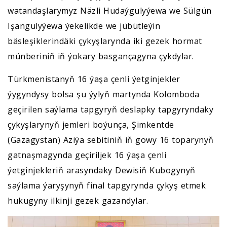
watandaşlarymyz Näzli Hudaýgulyýewa we Sülgün
Işangulyýewa ýekelikde we jübütleýin
bäsleşiklerindäki çykyşlarynda iki gezek hormat
münberiniň iň ýokary basgançagyna çykdylar.
Türkmenistanyň 16 ýaşa çenli ýetginjekler
ýygyndysy bolsa şu ýylyň martynda Kolomboda
geçirilen saýlama tapgyryň deslapky tapgyryndaky
çykyşlarynyň jemleri boýunça, Şimkentde
(Gazagystan) Aziýa sebitiniň iň gowy 16 toparynyň
gatnaşmagynda geçiriljek 16 ýaşa çenli
ýetginjekleriň arasyndaky Dewisiň Kubogynyň
saýlama ýaryşynyň final tapgyrynda çykyş etmek
hukugyny ilkinji gezek gazandylar.