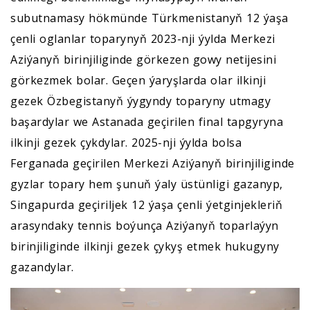
subutnamasy hökmünde Türkmenistanyň 12 ýaşa
çenli oglanlar toparynyň 2023-nji ýylda Merkezi
Aziýanyň birinjiliginde görkezen gowy netijesini
görkezmek bolar. Geçen ýaryşlarda olar ilkinji
gezek Özbegistanyň ýygyndy toparyny utmagy
başardylar we Astanada geçirilen final tapgyryna
ilkinji gezek çykdylar. 2025-nji ýylda bolsa
Ferganada geçirilen Merkezi Aziýanyň birinjiliginde
gyzlar topary hem şunuň ýaly üstünligi gazanyp,
Singapurda geçiriljek 12 ýaşa çenli ýetginjekleriň
arasyndaky tennis boýunça Aziýanyň toparlaýyn
birinjiliginde ilkinji gezek çykyş etmek hukugyny
gazandylar.