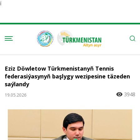
Ï
Eziz Döwletow Türkmenistanyň Tennis
federasiýasynyň başlygy wezipesine täzeden
saýlandy
3948
19.05.2026