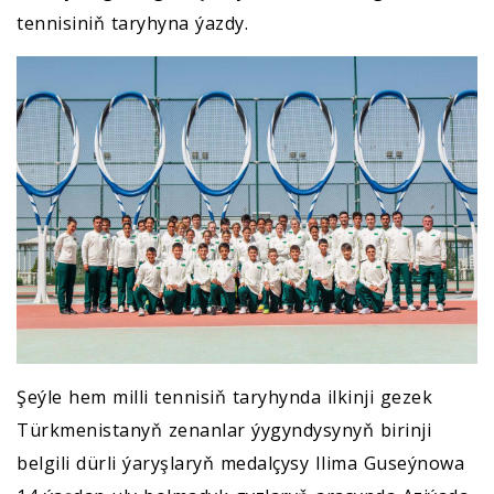
tennisiniň taryhyna ýazdy.
Şeýle hem milli tennisiň taryhynda ilkinji gezek
Türkmenistanyň zenanlar ýygyndysynyň birinji
belgili dürli ýaryşlaryň medalçysy Ilima Guseýnowa