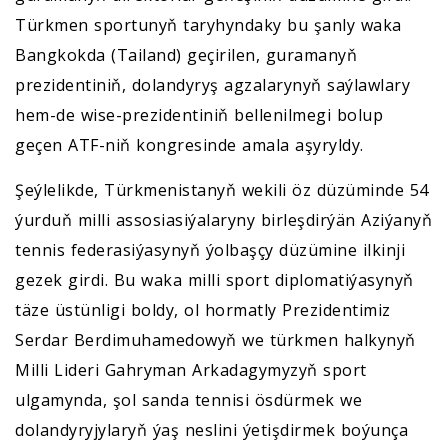
Türkmen sportunyň taryhyndaky bu şanly waka
Bangkokda (Tailand) geçirilen, guramanyň
prezidentiniň, dolandyryş agzalarynyň saýlawlary
hem-de wise-prezidentiniň bellenilmegi bolup
geçen ATF-niň kongresinde amala aşyryldy.
Şeýlelikde, Türkmenistanyň wekili öz düzüminde 54
ýurduň milli assosiasiýalaryny birleşdirýän Aziýanyň
tennis federasiýasynyň ýolbaşçy düzümine ilkinji
gezek girdi. Bu waka milli sport diplomatiýasynyň
täze üstünligi boldy, ol hormatly Prezidentimiz
Serdar Berdimuhamedowyň we türkmen halkynyň
Milli Lideri Gahryman Arkadagymyzyň sport
ulgamynda, şol sanda tennisi ösdürmek we
dolandyryjylaryň ýaş neslini ýetişdirmek boýunça