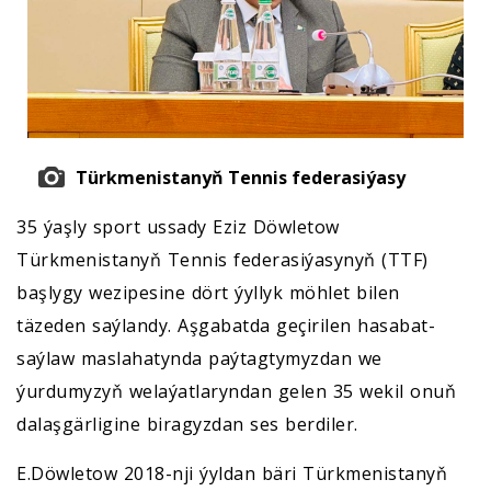
Türkmenistanyň Tennis federasiýasy
35 ýaşly sport ussady Eziz Döwletow
Türkmenistanyň Tennis federasiýasynyň (TTF)
başlygy wezipesine dört ýyllyk möhlet bilen
täzeden saýlandy. Aşgabatda geçirilen hasabat-
saýlaw maslahatynda paýtagtymyzdan we
ýurdumyzyň welaýatlaryndan gelen 35 wekil onuň
dalaşgärligine biragyzdan ses berdiler.
E.Döwletow 2018-nji ýyldan bäri Türkmenistanyň