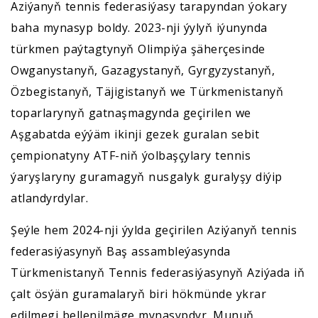
Aziýanyň tennis federasiýasy tarapyndan ýokary
baha mynasyp boldy. 2023-nji ýylyň iýunynda
türkmen paýtagtynyň Olimpiýa şäherçesinde
Owganystanyň, Gazagystanyň, Gyrgyzystanyň,
Özbegistanyň, Täjigistanyň we Türkmenistanyň
toparlarynyň gatnaşmagynda geçirilen we
Aşgabatda eýýäm ikinji gezek guralan sebit
çempionatyny ATF-niň ýolbaşçylary tennis
ýaryşlaryny guramagyň nusgalyk guralyşy diýip
atlandyrdylar.
Şeýle hem 2024-nji ýylda geçirilen Aziýanyň tennis
federasiýasynyň Baş assambleýasynda
Türkmenistanyň Tennis federasiýasynyň Aziýada iň
çalt ösýän guramalaryň biri hökmünde ykrar
edilmegi bellenilmäge mynasypdyr. Munuň