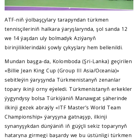
ATF-niň ýolbaşçylary tarapyndan türkmen
tennisçileriniň halkara ýaryşlarynda, şol sanda 12
we 14 ýaşdan uly bolmadyk Aziýanyň
birinjiliklerindäki şowly çykyşlary hem bellenildi.
Mundan başga-da, Kolomboda (Şri-Lanka) geçirilen
«Billie Jean King Cup (Group III Asia/Oceania)»
sebitleýin ýaryşynda Türkmenistanyň zenanlar
topary ikinji orny eýeledi. Türkmenistanyň erkekler
ýygyndysy bolsa Türkiýäniň Manawgat şäherinde
ilkinji gezek abraýly «ITF Master’s World Team
Championship» ýaryşyna gatnaşyp, ilkinji
synanyşykdan dünýäniň iň güýçli sekiz toparynyň
hataryna girmegi başardy we bu üstünligi türkmen