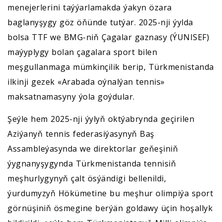
menejerlerini taýýarlamakda ýakyn özara
baglanyşygy göz öňünde tutýar. 2025-nji ýylda
bolsa TTF we BMG-niň Çagalar gaznasy (ÝUNISEF)
maýyplygy bolan çagalara sport bilen
meşgullanmaga mümkinçilik berip, Türkmenistanda
ilkinji gezek «Arabada oýnalýan tennis»
maksatnamasyny ýola goýdular.
Şeýle hem 2025-nji ýylyň oktýabrynda geçirilen
Aziýanyň tennis federasiýasynyň Baş
Assambleýasynda we direktorlar geňeşiniň
ýygnanyşygynda Türkmenistanda tennisiň
meşhurlygynyň çalt ösýändigi bellenildi,
ýurdumyzyň Hökümetine bu meşhur olimpiýa sport
görnüşiniň ösmegine berýän goldawy üçin hoşallyk