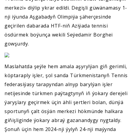
merkezi» diýlip ykrar edildi. Degişli güwänamasy 1-
nji iýunda Aşgabadyň Olimpiýa şäherçesinde
geçirilen dabarada HTF-niň Aziýada tennisi
ösdürmek boýunça wekili Seýedamir Borghei
gowşurdy.
Maslahatda şeýle hem amala aşyrylýan giň gerimli,
köptaraply işler, şol sanda Türkmenistanyň Tennis
federasiýasy tarapyndan alnyp barylýan işler
netijesinde türkmen paýtagtynyň iň ýokary derejeli
ýaryşlary geçirmek üçin ähli şertleri bolan, dünýä
sportunyň çalt ösýän merkezi hökmünde halkara
giňişliginde ýokary abraý gazanandygy nygtaldy.
Şonuň üçin hem 2024-nji ýylyň 24-nji maýynda