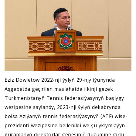
Eziz Döwletow 2022-nji ýylyň 29-njy iýunynda
Aşgabatda geçirilen maslahatda ilkinji gezek
Türkmenistanyň Tennis federasiýasynyň başlygy
wezipesine saýlandy, 2023-nji ýylyň dekabrynda
bolsa Aziýanyň tennis federasiýasynyň (ATF) wise-
prezidenti wezipesine bellenildi we şu yklymlaýyn
guramanyň direktorlar geňeşiniň düzümine girdi.