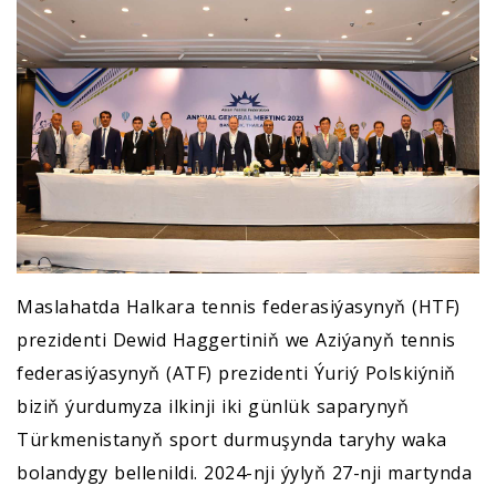
Maslahatda Halkara tennis federasiýasynyň (HTF)
prezidenti Dewid Haggertiniň we Aziýanyň tennis
federasiýasynyň (ATF) prezidenti Ýuriý Polskiýniň
biziň ýurdumyza ilkinji iki günlük saparynyň
Türkmenistanyň sport durmuşynda taryhy waka
bolandygy bellenildi. 2024-nji ýylyň 27-nji martynda