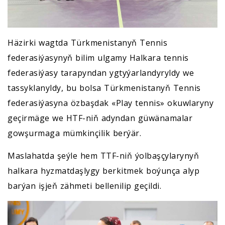
Häzirki wagtda Türkmenistanyň Tennis
federasiýasynyň bilim ulgamy Halkara tennis
federasiýasy tarapyndan ygtyýarlandyryldy we
tassyklanyldy, bu bolsa Türkmenistanyň Tennis
federasiýasyna özbaşdak «Play tennis» okuwlaryny
geçirmäge we HTF-niň adyndan güwänamalar
gowşurmaga mümkinçilik berýär.
Maslahatda şeýle hem TTF-niň ýolbaşçylarynyň
halkara hyzmatdaşlygy berkitmek boýunça alyp
barýan işjeň zähmeti bellenilip geçildi.