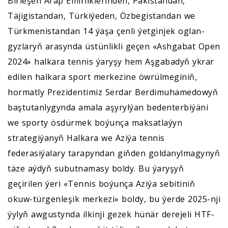
Birleşen Arap Emirliklerinden, Pakistandan,
Täjigistandan, Türkiýeden, Özbegistandan we
Türkmenistandan 14 ýaşa çenli ýetginjek oglan-
gyzlaryň arasynda üstünlikli geçen «Ashgabat Open
2024» halkara tennis ýaryşy hem Aşgabadyň ykrar
edilen halkara sport merkezine öwrülmeginiň,
hormatly Prezidentimiz Serdar Berdimuhamedowyň
baştutanlygynda amala aşyrylýan bedenterbiýäni
we sporty ösdürmek boýunça maksatlaýyn
strategiýanyň Halkara we Aziýa tennis
federasiýalary tarapyndan giňden goldanylmagynyň
täze aýdyň subutnamasy boldy. Bu ýaryşyň
geçirilen ýeri «Tennis boýunça Aziýa sebitiniň
okuw-türgenleşik merkezi» boldy, bu ýerde 2025-nji
ýylyň awgustynda ilkinji gezek hünär derejeli HTF-