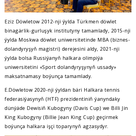
Eziz Döwletow 2012-nji ýylda Türkmen döwlet
binagärlik-gurluşyk institutyny tamamlady, 2015-nji
ýylda Moskwa döwlet uniwersitetinde MBA (biznes-
dolandyryşyň magistri) derejesini aldy, 2021-nji
ýylda bolsa Russiýanyň halkara olimpiýa
uniwersitetini «Sport dolandyryşynyň ussady»
maksatnamasy boýunça tamamlady.
E.Döwletow 2020-nji ýyldan bäri Halkara tennis
federasiýasynyň (HTF) prezidentiniň ýanyndaky
dünýäde Dewisiň Kubogyny (Davis Cup) we Billi Jin
King Kubogyny (Billie Jean King Cup) geçirmek
boýunça halkara işçi toparynyň agzasydyr.