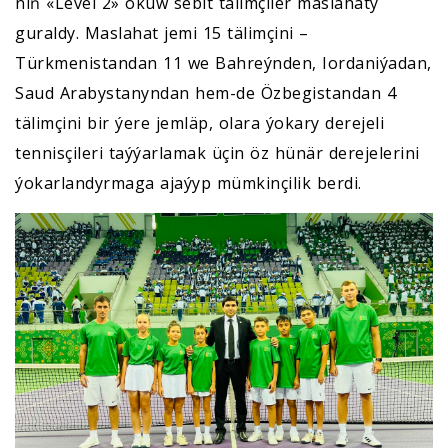
niň «Level 2» okuw sebit tälimçiler maslahaty
guraldy. Maslahat jemi 15 tälimçini –
Türkmenistandan 11 we Bahreýnden, Iordaniýadan,
Saud Arabystanyndan hem-de Özbegistandan 4
tälimçini bir ýere jemläp, olara ýokary derejeli
tennisçileri taýýarlamak üçin öz hünär derejelerini
ýokarlandyrmaga ajaýyp mümkinçilik berdi.