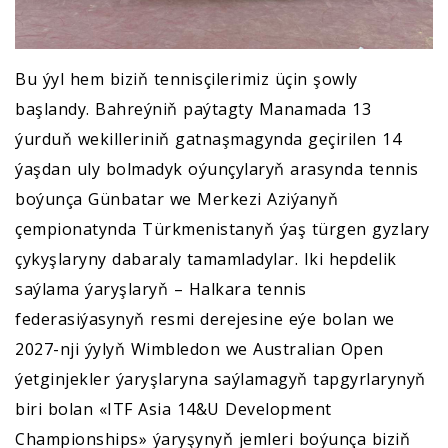
Bu ýyl hem biziň tennisçilerimiz üçin şowly
başlandy. Bahreýniň paýtagty Manamada 13
ýurduň wekilleriniň gatnaşmagynda geçirilen 14
ýaşdan uly bolmadyk oýunçylaryň arasynda tennis
boýunça Günbatar we Merkezi Aziýanyň
çempionatynda Türkmenistanyň ýaş türgen gyzlary
çykyşlaryny dabaraly tamamladylar. Iki hepdelik
saýlama ýaryşlaryň – Halkara tennis
federasiýasynyň resmi derejesine eýe bolan we
2027-nji ýylyň Wimbledon we Australian Open
ýetginjekler ýaryşlaryna saýlamagyň tapgyrlarynyň
biri bolan «ITF Asia 14&U Development
Championships» ýaryşynyň jemleri boýunça biziň