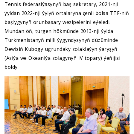
Tennis federasiýasynyň baş sekretary, 2021-nji
ýyldan 2022-nji ýylyň ortalaryna çenli bolsa TTF-niň
başlygynyň orunbasary wezipelerini eýeledi.
Mundan öň, türgen hökmünde 2013-nji ýylda
Türkmenistanyň milli ýygyndysynyň düzüminde
Dewisiň Kubogy ugrundaky zolaklaýyn ýaryşyň
(Aziýa we Okeaniýa zolagynyň IV topary) ýeňijisi
boldy.