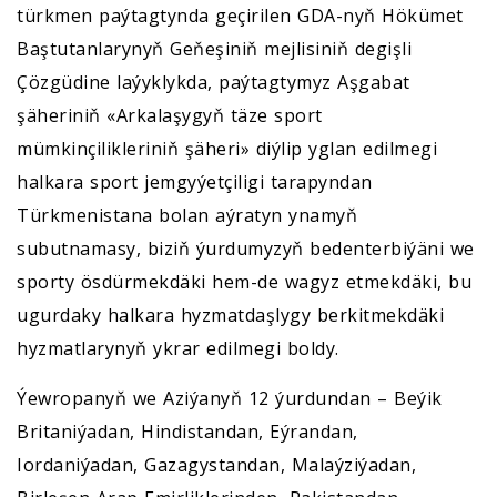
türkmen paýtagtynda geçirilen GDA-nyň Hökümet
Baştutanlarynyň Geňeşiniň mejlisiniň degişli
Çözgüdine laýyklykda, paýtagtymyz Aşgabat
şäheriniň «Arkalaşygyň täze sport
mümkinçilikleriniň şäheri» diýlip yglan edilmegi
halkara sport jemgyýetçiligi tarapyndan
Türkmenistana bolan aýratyn ynamyň
subutnamasy, biziň ýurdumyzyň bedenterbiýäni we
sporty ösdürmekdäki hem-de wagyz etmekdäki, bu
ugurdaky halkara hyzmatdaşlygy berkitmekdäki
hyzmatlarynyň ykrar edilmegi boldy.
Ýewropanyň we Aziýanyň 12 ýurdundan – Beýik
Britaniýadan, Hindistandan, Eýrandan,
Iordaniýadan, Gazagystandan, Malaýziýadan,