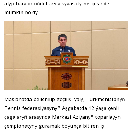
alyp barýan öňdebaryjy syýasaty netijesinde
mümkin boldy.
Maslahatda bellenilip geçilişi ýaly, Türkmenistanyň
Tennis federasiýasynyň Aşgabatda 12 ýaşa çenli
çagalaryň arasynda Merkezi Aziýanyň toparlaýyn
çempionatyny guramak boýunça bitiren işi