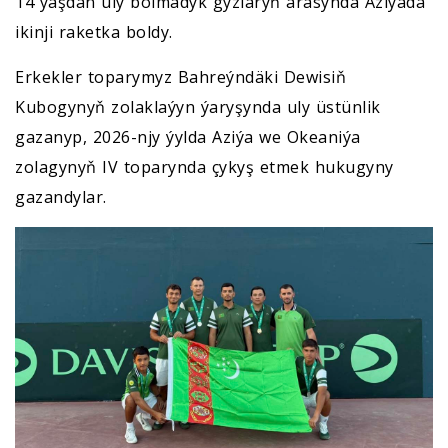
14 ýaşdan uly bolmadyk gyzlaryň arasynda Aziýada
ikinji raketka boldy.
Erkekler toparymyz Bahreýndäki Dewisiň
Kubogynyň zolaklaýyn ýaryşynda uly üstünlik
gazanyp, 2026-njy ýylda Aziýa we Okeaniýa
zolagynyň IV toparynda çykyş etmek hukugyny
gazandylar.