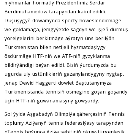
myhmanlar hormatly Prezidentimiz Serdar
Berdimuhamedow tarapyndan kabul edildi.
Duşuşygyň dowamynda sporty höweslendirmäge
we goldamaga, jemgyýetde sagdyn we işjeň durmuş
ýörelgelerini berkitmäge aýratyn üns berilýän
Türkmenistan bilen netijeli hyzmatdaşlygy
ösdürmäge HTF-niň we ATF-niň gyzyklanma
bildirýändigi beýan edildi. Biziň ýurdumyzda bu
ugurda uly üstünlikleriň gazanylandygyny nygtap,
jenap Dewid Haggerti döwlet Baştutanymyza
Türkmenistanda tennisiň ösmegine goşan goşandy
üçin HTF-niň güwänamasyny gowşurdy.
Şol ýylda Aşgabadyň Olimpiýa şäherçesiniň Tennis
toplumy Aziýanyň tennis federasiýasy tarapyndan
«Tennis boýunça Aziýa sebitiniň okuw-türgenleşik