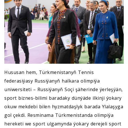
Hususan hem, Türkmenistanyň Tennis
federasiýasy Russiýanyň halkara olimpiýa
uniwersiteti – Russiýanyň Soçi şäherinde ýerleşýän,
sport biznes-bilimi baradaky dünýäde ilkinji ýokary
okuw mekdebi bilen hyzmatdaşlyk barada Ylalaşyga
gol çekdi. Resminama Türkmenistanda olimpiýa
hereketi we sport ulgamynda ýokary derejeli sport