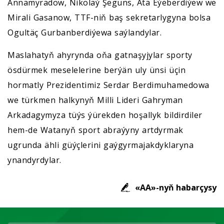
Annamyradow, Nikolaý Şeguns, Ata Eýeberdiýew we
Mirali Gasanow, TTF-niň baş sekretarlygyna bolsa
Ogultäç Gurbanberdiýewa saýlandylar.
Maslahatyň ahyrynda oňa gatnaşyjylar sporty
ösdürmek meselelerine berýän uly ünsi üçin
hormatly Prezidentimiz Serdar Berdimuhamedowa
we türkmen halkynyň Milli Lideri Gahryman
Arkadagymyza tüýs ýürekden hoşallyk bildirdiler
hem-de Watanyň sport abraýyny artdyrmak
ugrunda ähli güýçlerini gaýgyrmajakdyklaryna
ynandyrdylar.
«AA»-nyň habarçysy