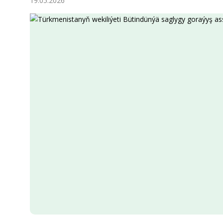
19.05.2026
Ykdysadyýet
Jemgyýet
Medeniýet
Ylym
Sport