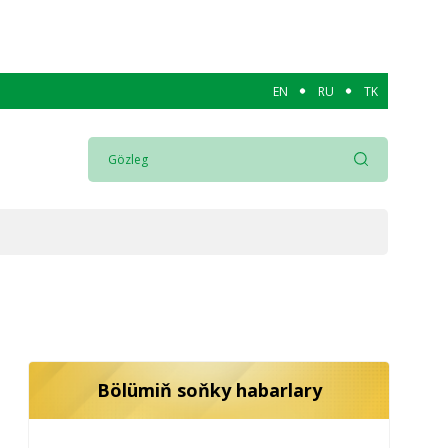
EN
RU
TK
Bölümiň soňky habarlary