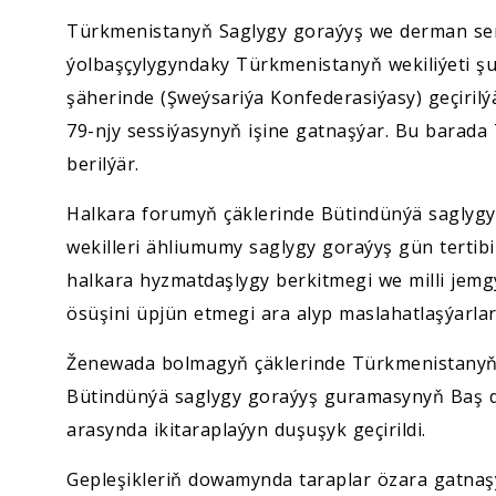
Türkmenistanyň Saglygy goraýyş we derman se
ýolbaşçylygyndaky Türkmenistanyň wekiliýeti ş
şäherinde (Şweýsariýa Konfederasiýasy) geçiri
79-njy sessiýasynyň işine gatnaşýar. Bu barad
berilýär.
Halkara forumyň çäklerinde Bütindünýä saglygy
wekilleri ähliumumy saglygy goraýyş gün tertib
halkara hyzmatdaşlygy berkitmegi we milli jemg
ösüşini üpjün etmegi ara alyp maslahatlaşýarlar
Ženewada bolmagyň çäklerinde Türkmenistanyň 
Bütindünýä saglygy goraýyş guramasynyň Baş 
arasynda ikitaraplaýyn duşuşyk geçirildi.
Gepleşikleriň dowamynda taraplar özara gatnaşy