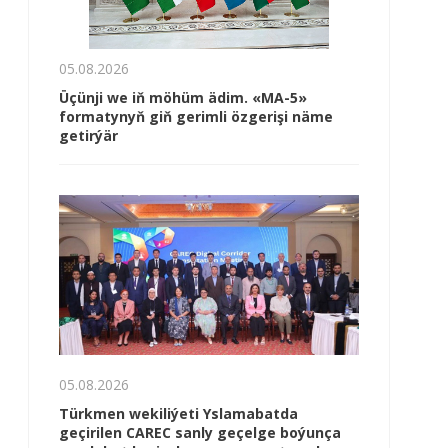
05.08.2026
Üçünji we iň möhüm ädim. «MA-5»
formatynyň giň gerimli özgerişi näme
getirýär
05.08.2026
Türkmen wekiliýeti Yslamabatda
geçirilen CAREC sanly geçelge boýunça