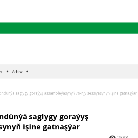
er
Arhiw
tindünýä saglygy goraýyş assambleýasynyň 79-njy sessiýasynyň işine gatnaşýar
indünýä saglygy goraýyş
synyň işine gatnaşýar
2388