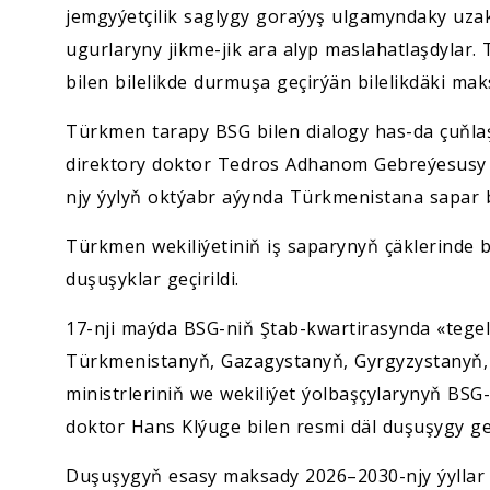
jemgyýetçilik saglygy goraýyş ulgamyndaky uzak
ugurlaryny jikme-jik ara alyp maslahatlaşdylar.
bilen bilelikde durmuşa geçirýän bilelikdäki maks
Türkmen tarapy BSG bilen dialogy has-da çuňla
direktory doktor Tedros Adhanom Gebreýesusy se
njy ýylyň oktýabr aýynda Türkmenistana sapar 
Türkmen wekiliýetiniň iş saparynyň çäklerinde
duşuşyklar geçirildi.
17-nji maýda BSG-niň Ştab-kwartirasynda «tegel
Türkmenistanyň, Gazagystanyň, Gyrgyzystanyň,
ministrleriniň we wekiliýet ýolbaşçylarynyň BSG
doktor Hans Klýuge bilen resmi däl duşuşygy geçi
Duşuşygyň esasy maksady 2026–2030-njy ýyllar 