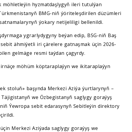
 möhletleýin hyzmatdaşlygyň ileri tutulýan
 Türkmenistanyň BMG-niň ýöriteleşdirilen düzümleri
atnamalarynyň ýokary netijeliligi bellenildi.
şdyrmaga ygrarlydygyny beýan edip, BSG-niň Baş
bit ähmiýetli iri çärelere gatnaşmak üçin 2026-
bilen gelmäge resmi taýdan çagyrdy.
 birnäçe möhüm köptaraplaýyn we ikitaraplaýyn
ek stoluň» başynda Merkezi Aziýa ýurtlarynyň –
 Täjigistanyň we Özbegistanyň saglygy goraýyş
-niň Ýewropa sebit edarasynyň Sebitleýin direktory
rildi.
üçin Merkezi Aziýada saglygy goraýyş we