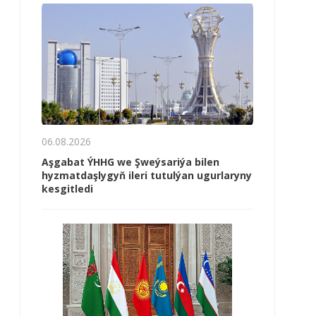
06.08.2026
Aşgabat ÝHHG we Şweýsariýa bilen
hyzmatdaşlygyň ileri tutulýan ugurlaryny
kesgitledi