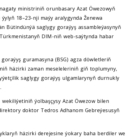
nagaty ministriniň orunbasary Azat Öwezowyň
u ýylyň 18–23-nji maýy aralygynda Ženewa
lýän Bütindünýä saglygy goraýyş assambleýasynyň
a Türkmenistanyň DIM-niň web-saýtynda habar
 goraýyş guramasyna (BSG) agza döwletleriň
iniň häzirki zaman meseleleriniň giň toplumyny,
yýetçilik saglygy goraýyş ulgamlarynyň durnukly
.
wekiliýetiniň ýolbaşçysy Azat Öwezow bilen
direktory doktor Tedros Adhanom Gebreýesusyň
klaryň häzirki derejesine ýokary baha berdiler we