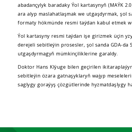
abadançylyk baradaky Ýol kartasynyň (MAÝK 2.0)
ara alyp maslahatlaşmak we utgaşdyrmak, şol s
formaty hökmünde resmi taýdan kabul etmek we 
Ýol kartasyny resmi taýdan işe girizmek üçin yz
derejeli sebitleýin prosesler, şol sanda GDA-da 
utgaşdyrmagyň mümkinçiliklerine garaldy.
Doktor Hans Klýuge bilen geçirilen ikitaraplaý
sebitleýin özara gatnaşyklaryň wajyp meseleleri
saglygy goraýyş çözgütlerinde hyzmatdaşlygy has