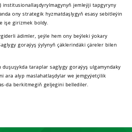
 institusionallaşdyrylmagynyň jemleýji tapgyryny
anda ony strategik hyzmatdaşlygyň esasy sebitleýin
işe girizmek boldy.
ygiderli ädimler, şeýle hem ony beýleki ýokary
Saglygy goraýyş ýylynyň çäklerindäki çäreler bilen
yn duşuşykda taraplar saglygy goraýyş ulgamyndaky
ni ara alyp maslahatlaşdylar we jemgyýetçilik
-da berkitmegiň geljegini bellediler.