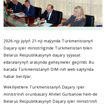
2026-njy ýylyň 21-nji maýynda Türkmenistanyň
Daşary işler ministrliginde Türkmenistan bilen
Belarus Respublikasynyň daşary syýasat
edaralarynyň arasynda geňeşmeler geçirildi. Bu
barada Türkmenistanyň DIM-niň web-saýtynda
habar berilýär.
Wekiliýetlere Türkmenistanyň Daşary işler
ministriniň orunbasary Ahmet Gurbanow hem-de
Belarus Respublikasynyň Daşary işler ministriniň