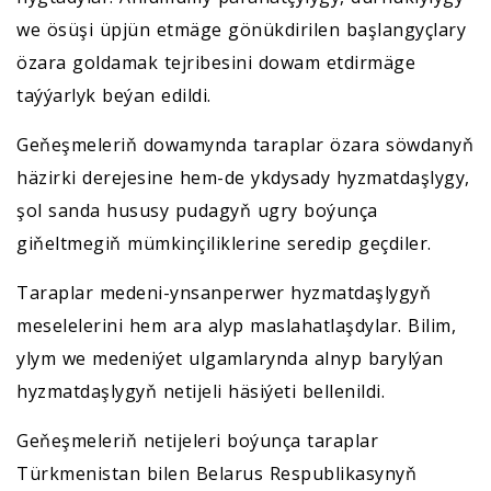
we ösüşi üpjün etmäge gönükdirilen başlangyçlary
özara goldamak tejribesini dowam etdirmäge
taýýarlyk beýan edildi.
Geňeşmeleriň dowamynda taraplar özara söwdanyň
häzirki derejesine hem-de ykdysady hyzmatdaşlygy,
şol sanda hususy pudagyň ugry boýunça
giňeltmegiň mümkinçiliklerine seredip geçdiler.
Taraplar medeni-ynsanperwer hyzmatdaşlygyň
meselelerini hem ara alyp maslahatlaşdylar. Bilim,
ylym we medeniýet ulgamlarynda alnyp barylýan
hyzmatdaşlygyň netijeli häsiýeti bellenildi.
Geňeşmeleriň netijeleri boýunça taraplar
Türkmenistan bilen Belarus Respublikasynyň