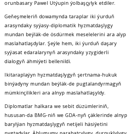
orunbasary Pawel Utýupin ýolbaşçylyk etdiler.
Geňeşmeleriň dowamynda taraplar iki ýurduň
arasyndaky syýasy-diplomatik hyzmatdaşlygy
mundan beýläk-de ösdürmek meselelerini ara alyp
maslahatlaşdylar. Şeýle hem, iki ýurduň daşary
syýasat edaralarynyň arasyndaky yzygiderli
dialogyň ähmiýeti bellenildi.
Ikitaraplaýyn hyzmatdaşlygyň şertnama-hukuk
binýadyny mundan beýläk-de pugtalandyrmagyň
mümkinçilikleri ara alnyp maslahatlaşyldy.
Diplomatlar halkara we sebit düzümleriniň,
hususan-da BMG-niň we GDA-nyň çäklerinde alnyp
barylýan hyzmatdaşlygyň netijeli häsiýetini
nygtadylar. Ählumumy parahatçylygy, durnuklylygy