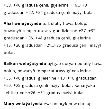
+38...+40 gradusa çenli, gijelerine +16...+18
gradusdan +22...+24 gradusa çenli maýyl bolar.
Ahal welaýatynda
az bulutly howa bolup,
howanyň temperaturasy gündizlerine +27...+32
gradusdan +36...+41 gradusa çenli, gijelerine
+15...+20 gradusdan +21...+26 gradusa çenli maýyl
bolar.
Balkan welaýatynda
üýtgäp durýan bulutly howa
bolup, howanyň temperaturasy gündizlerine
+35...+40 gradus, gijelerine +13...+18 gradusdan
+20...+25 gradusa çenli maýyl bolar. Kenarýaka
sebitlerinde +26...+31 gradus maýyl bolar.
Mary welaýatynda
esasan açyk howa bolup,