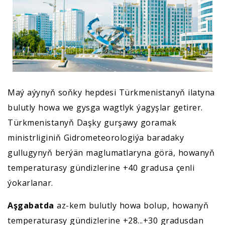
Maý aýynyň soňky hepdesi Türkmenistanyň ilatyna
bulutly howa we gysga wagtlyk ýagyşlar getirer.
Türkmenistanyň Daşky gurşawy goramak
ministrliginiň Gidrometeorologiýa baradaky
gullugynyň berýän maglumatlaryna görä, howanyň
temperaturasy gündizlerine +40 gradusa çenli
ýokarlanar.
Aşgabatda
az-kem bulutly howa bolup, howanyň
temperaturasy gündizlerine +28...+30 gradusdan