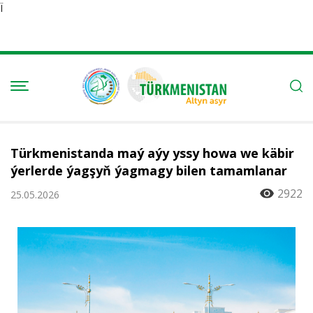
Ï
Türkmenistanda maý aýy yssy howa we käbir
ýerlerde ýagşyň ýagmagy bilen tamamlanar
2922
25.05.2026