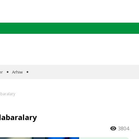
er
Arhiw
baralary
dabaralary
3804