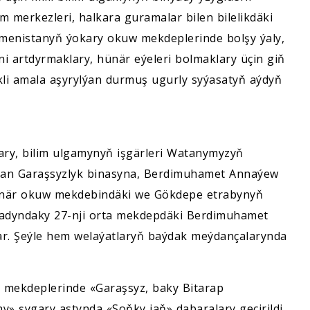
m merkezleri, halkara guramalar bilen bilelikdäki
kmenistanyň ýokary okuw mekdeplerinde bolşy ýaly,
ni artdyrmaklary, hünär eýeleri bolmaklary üçin giň
likli amala aşyrylýan durmuş ugurly syýasatyň aýdyň
mlary, bilim ulgamynyň işgärleri Watanymyzyň
olan Garaşsyzlyk binasyna, Berdimuhamet Annaýew
ünär okuw mekdebindäki we Gökdepe etrabynyň
adyndaky 27-nji orta mekdepdäki Berdimuhamet
lar. Şeýle hem welaýatlaryň baýdak meýdançalarynda
 mekdeplerinde «Garaşsyz, baky Bitarap
 şygary astynda «Soňky jaň» dabaralary geçirildi.