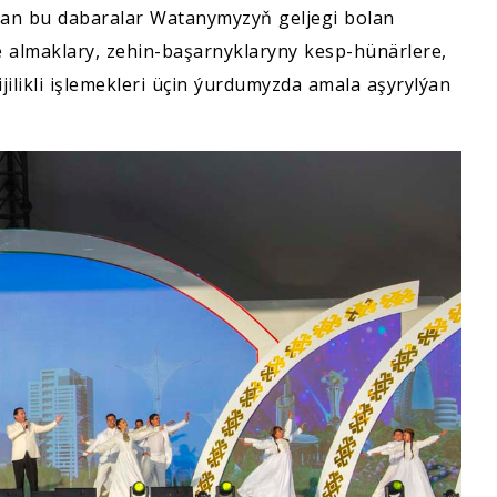
ulan bu dabaralar Watanymyzyň geljegi bolan
e almaklary, zehin-başarnyklaryny kesp-hünärlere,
ilikli işlemekleri üçin ýurdumyzda amala aşyrylýan