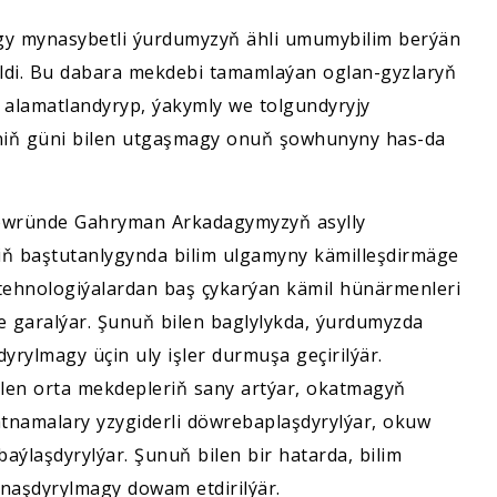
y mynasybetli ýurdumyzyň ähli umumybilim berýän
ildi. Bu dabara mekdebi tamamlaýan oglan-gyzlaryň
 alamatlandyryp, ýakymly we tolgundyryjy
iniň güni bilen utgaşmagy onuň şowhunyny has-da
döwründe Gahryman Arkadagymyzyň asylly
ziň baştutanlygynda bilim ulgamyny kämilleşdirmäge
n tehnologiýalardan baş çykarýan kämil hünärmenleri
 garalýar. Şunuň bilen baglylykda, ýurdumyzda
yrylmagy üçin uly işler durmuşa geçirilýär.
ilen orta mekdepleriň sany artýar, okatmagyň
atnamalary yzygiderli döwrebaplaşdyrylýar, okuw
ýlaşdyrylýar. Şunuň bilen bir hatarda, bilim
naşdyrylmagy dowam etdirilýär.