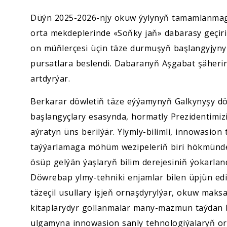
Düýn 2025-2026-njy okuw ýylynyň tamamlanmag
orta mekdeplerinde «Soňky jaň» dabarasy geçir
on müňlerçesi üçin täze durmuşyň başlangyjyny
pursatlara beslendi. Dabaranyň Aşgabat şäher
artdyrýar.
Berkarar döwletiň täze eýýamynyň Galkynyşy 
başlangyçlary esasynda, hormatly Prezidentimi
aýratyn üns berilýär. Ylymly-bilimli, innowasio
taýýarlamaga möhüm wezipeleriň biri hökmünde
ösüp gelýän ýaşlaryň bilim derejesiniň ýokarland
Döwrebap ylmy-tehniki enjamlar bilen üpjün ed
täzeçil usullary işjeň ornaşdyrylýar, okuw maks
kitaplarydyr gollanmalar many-mazmun taýdan ba
ulgamyna innowasion sanly tehnologiýalaryň or