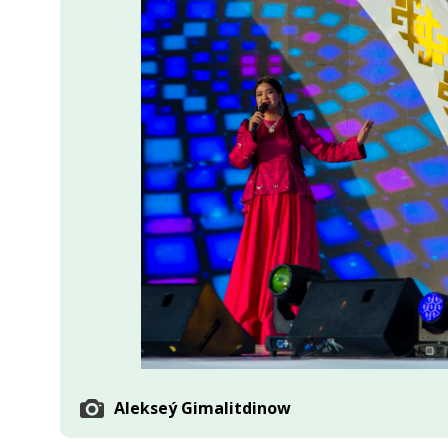
Ykdysadyýet
Jemgyýet
Medeniýet
Ylym
Sport
Alekseý Gimalitdinow