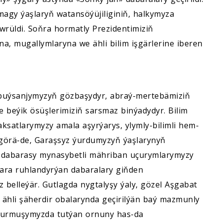
gy ýaşlaryň watansöýüjiliginiň, halkymyza
rüldi. Soňra hormatly Prezidentimiziň
, mugallymlaryna we ähli bilim işgärlerine iberen
 buýsanjymyzyň gözbaşydyr, abraý-mertebämiziň
e beýik ösüşlerimiziň sarsmaz binýadydyr. Bilim
aksatlarymyzy amala aşyrýarys, ylymly-bilimli hem-
a görä-de, Garaşsyz ýurdumyzyň ýaşlarynyň
 dabarasy mynasybetli mähriban uçurymlarymyzy
lara ruhlandyrýan dabaralary giňden
z belleýär. Gutlagda nygtalyşy ýaly, gözel Aşgabat
 ähli şäherdir obalarynda geçirilýän baý mazmunly
 durmuşymyzda tutýan ornuny has-da