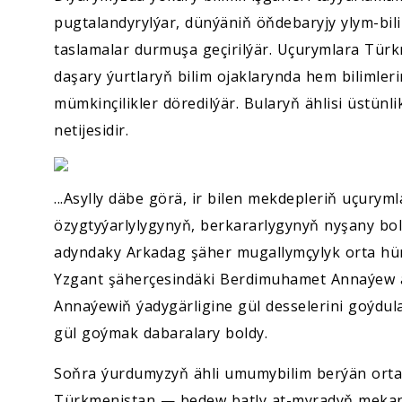
pugtalandyrylýar, dünýäniň öňdebaryjy ylym-bili
taslamalar durmuşa geçirilýär. Uçurymlara Tür
daşary ýurtlaryň bilim ojaklarynda hem bilimleri
mümkinçilikler döredilýär. Bularyň ählisi üstün
netijesidir.
...Asylly däbe görä, ir bilen mekdepleriň uçury
özygtyýarlylygynyň, berkararlygynyň nyşany b
adyndaky Arkadag şäher mugallymçylyk orta h
Yzgant şäherçesindäki Berdimuhamet Annaýew 
Annaýewiň ýadygärligine gül desselerini goýdu
gül goýmak dabaralary boldy.
Soňra ýurdumyzyň ähli umumybilim berýän orta
Türkmenistan — bedew batly at-myradyň mekany»