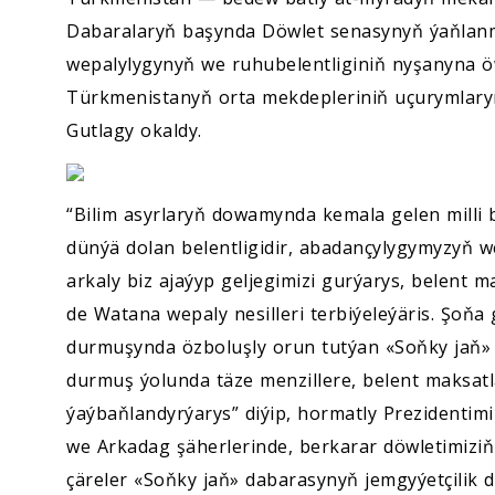
Dabaralaryň başynda Döwlet senasynyň ýaňlanma
wepalylygynyň we ruhubelentliginiň nyşanyna öw
Türkmenistanyň orta mekdepleriniň uçurymlaryna
Gutlagy okaldy.
“Bilim asyrlaryň dowamynda kemala gelen milli
dünýä dolan belentligidir, abadançylygymyzyň w
arkaly biz ajaýyp geljegimizi gurýarys, belent m
de Watana wepaly nesilleri terbiýeleýäris. Şoň
durmuşynda özboluşly orun tutýan «Soňky jaň»
durmuş ýolunda täze menzillere, belent maksat
ýaýbaňlandyrýarys” diýip, hormatly Prezidentimi
we Arkadag şäherlerinde, berkarar döwletimiziň
çäreler «Soňky jaň» dabarasynyň jemgyýetçilik