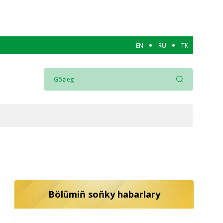
EN
RU
TK
Bölümiň soňky habarlary