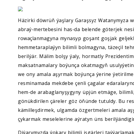
Häzirki döwrüň ýaşlary Garaşsyz Watanymyza 
abraý-mertebesini has-da belende göterjek nesi
rowaçlanmagyna mynasyp goşant goşjak geljekk
hemmetaraplaýyn bilimli bolmagyna, täzeçil te
berilýär. Mälim bolşy ýaly, hormatly Prezident
maksatnamalary boýunça okatmagyň usulyýetini 
we ony amala aşyrmak boýunça ýerine ýetirilmel
resminamada mekdebe çenli çagalar edaralarynda
hem-de arabaglanyşygyny üpjün etmäge, bilimli
gönükdirilen çäreler göz öňünde tutuldy. Bu r
kämilleşdirmek, ulgamda özgertmeleri amala aşy
çykarmak meselelerine aýratyn üns berilýändigin
Diýarymyzda ýokary bilimli işgärleri taýýarlamak