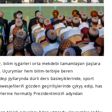
bilim işgärleri orta mekdebi tamamlaýan ýaşlara
r. Uçurymlar hem bilim-terbiýe beren
ep ýyllarynda dürli ders bäsleşiklerinde, sport
öwesjeňleriň gözden geçirilişlerinde çykyş edip, has
rlerine hormatly Prezidentimiziň adyndan