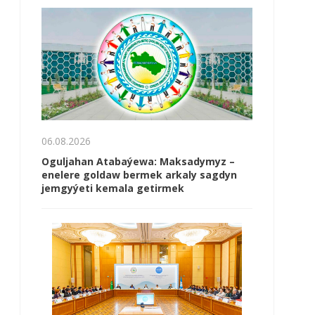
06.08.2026
Oguljahan Atabaýewa: Maksadymyz –
enelere goldaw bermek arkaly sagdyn
jemgyýeti kemala getirmek