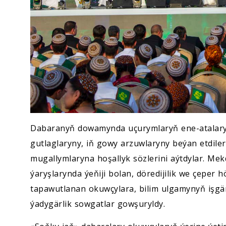
Dabaranyň dowamynda uçurymlaryň ene-atalary, 
gutlaglaryny, iň gowy arzuwlaryny beýan etdile
mugallymlaryna hoşallyk sözlerini aýtdylar. Mekd
ýaryşlarynda ýeňiji bolan, döredijilik we çeper h
tapawutlanan okuwçylara, bilim ulgamynyň işgä
ýadygärlik sowgatlar gowşuryldy.