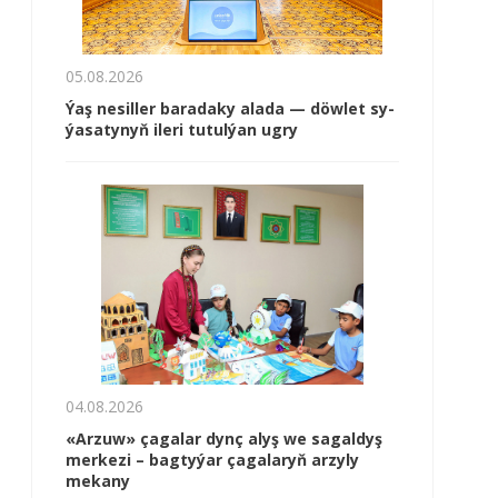
05.08.2026
Ýaş ne­sil­ler ba­ra­da­ky ala­da — döw­let sy­
ýa­sa­ty­nyň ile­ri tu­tul­ýan ug­ry
04.08.2026
«Arzuw» çagalar dynç alyş we sagaldyş
merkezi – bagtyýar çagalaryň arzyly
mekany