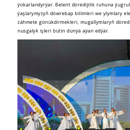
ýokarlandyrýar. Belent döredijilik ruhuna ýugr
ýaşlarymyzyň döwrebap bilimleri we ylymlary el
zähmete gönükdirmekleri, mugallymlaryň döredij
nusgalyk işleri bütin dünýä aýan edýär.