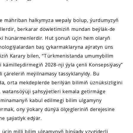
we mähriban halkymyza wepaly bolup, ýurdumyzyň
llerdir, berkarar döwletimiziň mundan beýläk-de
i hünärmenlerdir. Hut şonuň üçin hem olaryň
hnologiýalardan baş çykarmaklaryna aýratyn üns
imiziň Karary bilen, “Türkmenistanda umumybilim
kämilleşdirmegiň 2028-nji ýyla çenli Konsepsiýasy”
i çäreleriň meýilnamasy tassyklanyldy. Bu
, orta mekdeplerde berilýän bilimiň üznüksizligini
, watansöýüji şahsyýetleri kemala getirmäge
esminamanyň kabul edilmegi bilim ulgamyny
rmak, ony ýokary dünýä ölçegleriniň derejesine
e şaýatlyk edýär.
 üçin milli bilim ulgamynyň binýady yzygiderli