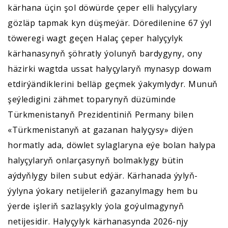
kärhana üçin şol döwürde çeper elli halyçylary
gözläp tapmak kyn düşmeýär. Döredilenine 67 ýyl
töweregi wagt geçen Halaç çeper halyçylyk
kärhanasynyň şöhratly ýolunyň bardygyny, ony
häzirki wagtda ussat halyçylaryň mynasyp dowam
etdirýändiklerini belläp geçmek ýakymlydyr. Munuň
şeýledigini zähmet toparynyň düzüminde
Türkmenistanyň Prezidentiniň Permany bilen
«Türkmenistanyň at gazanan halyçysy» diýen
hormatly ada, döwlet sylaglaryna eýe bolan halypa
halyçylaryň onlarçasynyň bolmaklygy bütin
aýdyňlygy bilen subut edýär. Kärhanada ýylyň-
ýylyna ýokary netijeleriň gazanylmagy hem bu
ýerde işleriň sazlaşykly ýola goýulmagynyň
netijesidir. Halyçylyk kärhanasynda 2026-njy