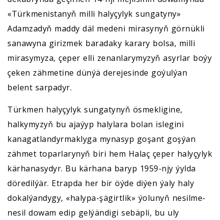
«Türkmenistanyň milli halyçylyk sungatyny»
Adamzadyň maddy däl medeni mirasynyň görnükli
sanawyna girizmek baradaky karary bolsa, milli
mirasymyza, çeper elli zenanlarymyzyň asyrlar boýy
çeken zähmetine dünýä derejesinde goýulýan
belent sarpadyr.
Türkmen halyçylyk sungatynyň ösmekligine,
halkymyzyň bu ajaýyp halylara bolan islegini
kanagatlandyrmaklyga mynasyp goşant goşýan
zähmet toparlarynyň biri hem Halaç çeper halyçylyk
kärhanasydyr. Bu kärhana baryp 1959-njy ýylda
döredilýär. Etrapda her bir öýde diýen ýaly haly
dokalýandygy, «halypa-şägirtlik» ýolunyň nesilme-
nesil dowam edip gelýändigi sebäpli, bu uly