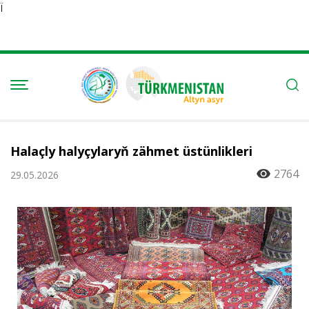
Ï
Halaçly halyçylaryň zähmet üstünlikleri
2764
29.05.2026