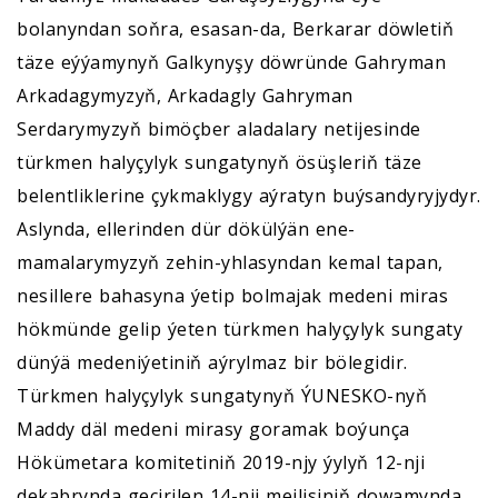
bolanyndan soňra, esasan-da, Berkarar döwletiň
täze eýýamynyň Galkynyşy döwründe Gahryman
Arkadagymyzyň, Arkadagly Gahryman
Serdarymyzyň bimöçber aladalary netijesinde
türkmen halyçylyk sungatynyň ösüşleriň täze
belentliklerine çykmaklygy aýratyn buýsandyryjydyr.
Aslynda, ellerinden dür dökülýän ene-
mamalarymyzyň zehin-yhlasyndan kemal tapan,
nesillere bahasyna ýetip bolmajak medeni miras
hökmünde gelip ýeten türkmen halyçylyk sungaty
dünýä medeniýetiniň aýrylmaz bir bölegidir.
Türkmen halyçylyk sungatynyň ÝUNESKO-nyň
Maddy däl medeni mirasy goramak boýunça
Hökümetara komitetiniň 2019-njy ýylyň 12-nji
dekabrynda geçirilen 14-nji mejlisiniň dowamynda