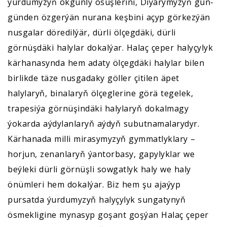
ýurdumyzyň okgunly ösüşlerini, Diýarymyzyň gün-
günden özgerýän nurana keşbini açyp görkezýän
nusgalar döredilýär, dürli ölçegdäki, dürli
görnüşdäki halylar dokalýar. Halaç çeper halyçylyk
kärhanasynda hem adaty ölçegdäki halylar bilen
birlikde täze nusgadaky göller çitilen äpet
halylaryň, binalaryň ölçeglerine görä tegelek,
trapesiýa görnüşindäki halylaryň dokalmagy
ýokarda aýdylanlaryň aýdyň subutnamalarydyr.
Kärhanada milli mirasymyzyň gymmatlyklary –
horjun, zenanlaryň ýantorbasy, gapylyklar we
beýleki dürli görnüşli sowgatlyk haly we haly
önümleri hem dokalýar. Biz hem şu ajaýyp
pursatda ýurdumyzyň halyçylyk sungatynyň
ösmekligine mynasyp goşant goşýan Halaç çeper