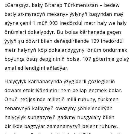
«Garaşsyz, baky Bitarap Türkmenistan – bedew
batly at-myradyň mekany» ýylynyň başyndan maý
aýyna çenli 1 müň 993 inedördül metr haly we haly
önümleri dokalypdyr. Bu bolsa kärhanada geçen
ýylyň şu döwri bilen deňeşdirilende 129 inedördül
metr halynyň köp dokalandygyny, önüm öndürmek
boýunça ösüş depgininiň bolsa, 107 göterime golaý
amal edilendigini aňladýar.
Halyçylyk kärhanasynda yzygiderli gözlegleriň
dowam etdirilýändigini hem belläp geçmek bolar.
Onuň netijesinde milletiň milli ruhuny, türkmen
zenanynyň kalbynyň owazyny şöhlelendirýän
halyçylyk sungatynyň gadymy nusgalary bilen
birlikde bagtyýar zamanamyzyň belent ruhuny,