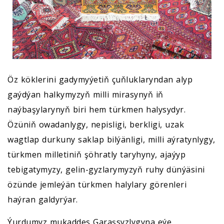
Öz köklerini gadymyýetiň çuňluklaryndan alyp
gaýdýan halkymyzyň milli mirasynyň iň
naýbaşylarynyň biri hem türkmen halysydyr.
Özüniň owadanlygy, nepisligi, berkligi, uzak
wagtlap durkuny saklap bilýänligi, milli aýratynlygy,
türkmen milletiniň şöhratly taryhyny, ajaýyp
tebigatymyzy, gelin-gyzlarymyzyň ruhy dünýäsini
özünde jemleýän türkmen halylary görenleri
haýran galdyrýar.
Ýurdumyz mukaddes Garaşsyzlygyna eýe