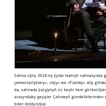
Sahna oýny 2024-nji ýylda teatryň sahnasynda 
çemenzarlyklary», «Aýy» we «Ýubileý» atly giňd
da, sahnada ýazyjynyň öz keşbi hem görkezilýär.
arasyndaky geçişler Çehowyň gündeliklerinden w
bilen doldurylýar.