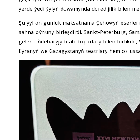
ýerde ýedi ýylyň dowamynda döredijilik bilen m
Şu ýyl on günlük maksatnama Çehowyň eserleri
sahna oýnuny birleşdirdi. Sankt-Peterburg, Sama
gelen öňdebaryjy teatr toparlary bilen birlikde
Eýranyň we Gazagystanyň teatrlary hem öz ussat