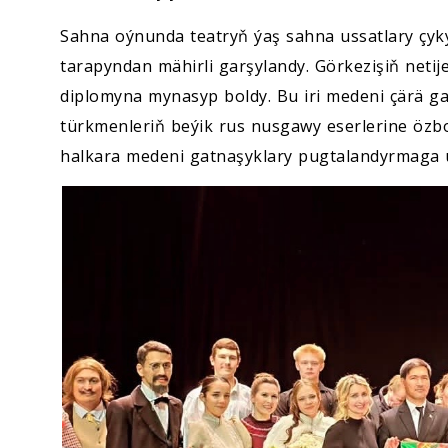
Sahna oýnunda teatryň ýaş sahna ussatlary çyky
tarapyndan mähirli garşylandy. Görkezişiň netij
diplomyna mynasyp boldy. Bu iri medeni çärä g
türkmenleriň beýik rus nusgawy eserlerine özb
halkara medeni gatnaşyklary pugtalandyrmaga u