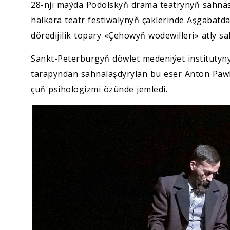
28-nji maýda Podolskyň drama teatrynyň sahnas
halkara teatr festiwalynyň çäklerinde Aşgabatd
döredijilik topary «Çehowyň wodewilleri» atly s
Sankt-Peterburgyň döwlet medeniýet institutyn
tarapyndan sahnalaşdyrylan bu eser Anton Pawlo
çuň psihologizmi özünde jemledi.