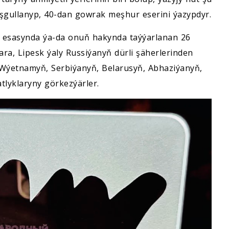
eşgullanyp, 40-dan gowrak meşhur eserini ýazypdyr.
 esasynda ýa-da onuň hakynda taýýarlanan 26
ra, Lipesk ýaly Russiýanyň dürli şäherlerinden
, Wýetnamyň, Serbiýanyň, Belarusyň, Abhaziýanyň,
lyklaryny görkezýärler.