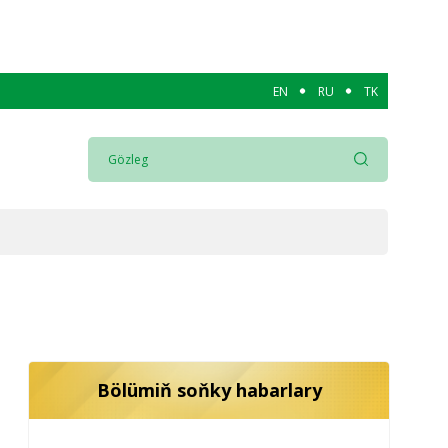
EN
RU
TK
Bölümiň soňky habarlary