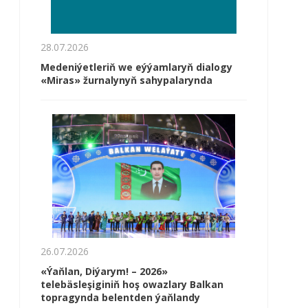
28.07.2026
Medeniýetleriň we eýýamlaryň dialogy
«Miras» žurnalynyň sahypalarynda
26.07.2026
«Ýaňlan, Diýarym! – 2026»
telebäsleşiginiň hoş owazlary Balkan
topragynda belentden ýaňlandy