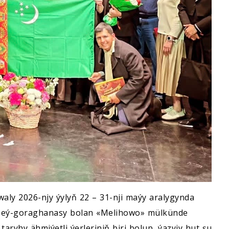
waly 2026-njy ýylyň 22 – 31-nji maýy aralygynda
uzeý-goraghanasy bolan «Melihowo» mülkünde
taryhy ähmiýetli ýerleriniň biri bolup, ýazyjy hut şu