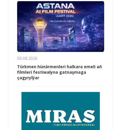
06.08.2026
Türkmen hünärmenleri halkara emeli aň
filmleri festiwalyna gatnaşmaga
çagyrylýar