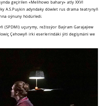
ynda geçirilen «Melihowo bahary» atly XXVI
aky A.S.Puşkin adyndaky döwlet rus drama teatrynyň
ahna oýnuny hödürledi.
yň (SPDMI) uçurymy, režissýor Baýram Garajaýew
wiç Çehowyň irki eserlerindäki ýiti degişmäni we