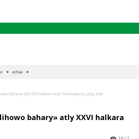
er
Arhiw
owo bahary» atly XXVI halkara teatr festiwalynda çykyş etdi
ihowo bahary» atly XXVI halkara
1817