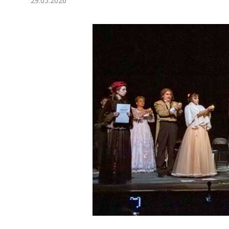
29.05.2026
Ykdysadyýet
Jemgyýet
Medeniýet
Ylym
Sport