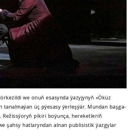
görkezildi we onuň esasynda ýazyjynyň «Öküz
en tanalmaýan üç pýesasy ýerleşýär. Mundan başga-
 Režissýoryň pikiri boýunça, hereketleriň
e şahsy hatlaryndan alnan publisistik ýazgylar