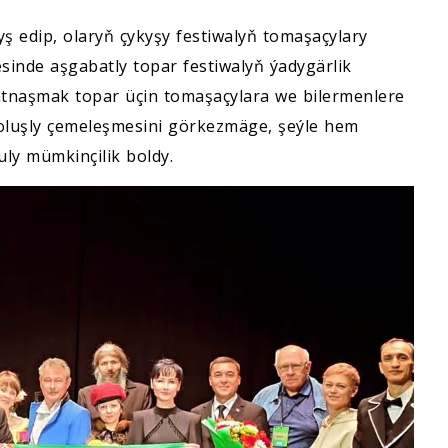
ş edip, olaryň çykyşy festiwalyň tomaşaçylary
esinde aşgabatly topar festiwalyň ýadygärlik
atnaşmak topar üçin tomaşaçylara we bilermenlere
oluşly çemeleşmesini görkezmäge, şeýle hem
ly mümkinçilik boldy.