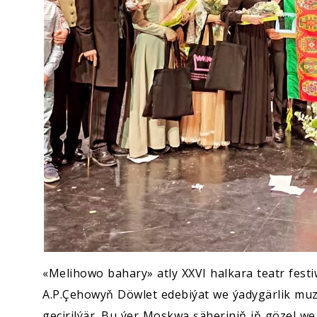
«Melihowo bahary» atly XXVI halkara teatr festi
A.P.Çehowyň Döwlet edebiýat we ýadygärlik m
geçirilýär. Bu ýer Moskwa şäheriniň iň gözel we 