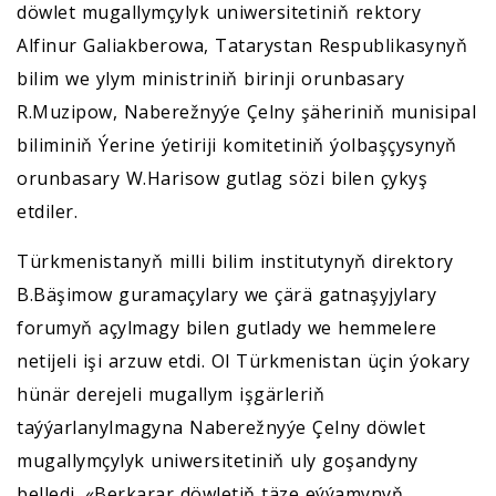
döwlet mugallymçylyk uniwersitetiniň rektory
Alfinur Galiakberowa, Tatarystan Respublikasynyň
bilim we ylym ministriniň birinji orunbasary
R.Muzipow, Naberežnyýe Çelny şäheriniň munisipal
biliminiň Ýerine ýetiriji komitetiniň ýolbaşçysynyň
orunbasary W.Harisow gutlag sözi bilen çykyş
etdiler.
Türkmenistanyň milli bilim institutynyň direktory
B.Bäşimow guramaçylary we çärä gatnaşyjylary
forumyň açylmagy bilen gutlady we hemmelere
netijeli işi arzuw etdi. Ol Türkmenistan üçin ýokary
hünär derejeli mugallym işgärleriň
taýýarlanylmagyna Naberežnyýe Çelny döwlet
mugallymçylyk uniwersitetiniň uly goşandyny
belledi. «Berkarar döwletiň täze eýýamynyň