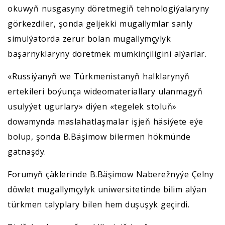
okuwyň nusgasyny döretmegiň tehnologiýalaryny
görkezdiler, şonda geljekki mugallymlar sanly
simulýatorda zerur bolan mugallymçylyk
başarnyklaryny döretmek mümkinçiligini alýarlar.
«Russiýanyň we Türkmenistanyň halklarynyň
ertekileri boýunça wideomateriallary ulanmagyň
usulyýet ugurlary» diýen «tegelek stoluň»
dowamynda maslahatlaşmalar işjeň häsiýete eýe
bolup, şonda B.Bäşimow bilermen hökmünde
gatnaşdy.
Forumyň çäklerinde B.Bäşimow Naberežnyýe Çelny
döwlet mugallymçylyk uniwersitetinde bilim alýan
türkmen talyplary bilen hem duşuşyk geçirdi.