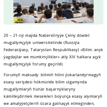
20 – 21-nji maýda Naberežnyýe Çelny döwlet
mugallymçylyk uniwersitetinde (Russiýa
Federasiýasy, Tatarystan Respublikasy) «Bilim: anyk
ýagdaýlar we mümkinçilikler» atly XIV halkara açyk
mugallymçylyk forumy geçirildi.
Forumyň maksady: bilimiň hilini ýokarlandyrmagyň
esasy serişdesi hökmünde bilim ulgamynda
mugallymlaryň hünär başarnyklaryny
kämilleşdirmek meseleleri boýunça esasy alymlaryň
we amalyýetçileriň özara gatnaşyk etmeginden,