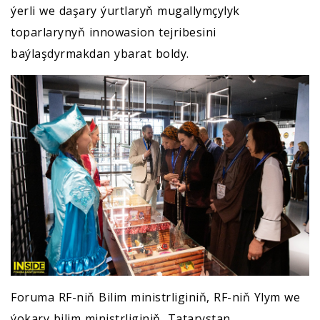
ýerli we daşary ýurtlaryň mugallymçylyk
toparlarynyň innowasion tejribesini
baýlaşdyrmakdan ybarat boldy.
Foruma RF-niň Bilim ministrliginiň, RF-niň Ylym we
ýokary bilim ministrliginiň, Tatarystan