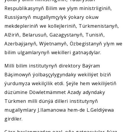
Respublikasynyň Bilim we ylym ministrliginiň,
Russiýanyň mugallymçylyk ýokary okuw
mekdepleriniň we kollejleriniň, Türkmenistanyň,
Alžiriň, Belarusuň, Gazagystanyň, Tunisiň,
Azerbaýjanyň, Wýetnamyň, Özbegistanyň ylym we
bilim ulgamlarynyň wekilleri gatnaşdylar.
Milli bilim institutynyň direktory Baýram
Bäşimowyň ýolbaşçylygyndaky wekiliýet biziň
ýurdumyza wekilçilik etdi. Şeýle hem wekiliýetiň
düzümine Döwletmämmet Azady adyndaky
Türkmen milli dünýä dilleri institutynyň
mugallymlary J.Ilamanowa hem-de L.Geldiýewa
girdiler.