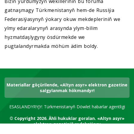
Biziň ýurdumyzyň wekilleriniň bu foruma
gatnaşmagy Türkmenistanyň hem-de Russiýa
Federasiýasynyň ýokary okuw mekdepleriniň we
ylmy edaralarynyň arasynda ylym-bilim
hyzmatdaşlygyny ösdürmekde we
pugtalandyrmakda möhüm ädim boldy.
Materiallar göçürilende, «Altyn asyr» elektron gazetine
salgylanmak hökmandyr!
ESASLANDYRYJY: Türkmenistanyň Döwlet habarlar agentligi
© Copyright 2026.
Ähli hukuklar goralan.
«Altyn asyr»
elektron gazetiniň redaksiýasy