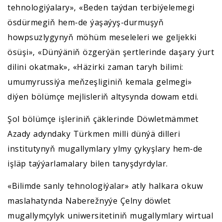
tehnologiýalary», «Beden taýdan terbiýelemegi
ösdürmegiň hem-de ýaşaýyş-durmuşyň
howpsuzlygynyň möhüm meseleleri we geljekki
ösüşi», «Dünýäniň özgerýän şertlerinde daşary ýurt
dilini okatmak», «Häzirki zaman taryh bilimi:
umumyrussiýa meňzeşliginiň kemala gelmegi»
diýen bölümçe mejlisleriň altysynda dowam etdi.
Şol bölümçe işleriniň çäklerinde Döwletmämmet
Azady adyndaky Türkmen milli dünýä dilleri
institutynyň mugallymlary ylmy çykyşlary hem-de
işläp taýýarlamalary bilen tanyşdyrdylar.
«Bilimde sanly tehnologiýalar» atly halkara okuw
maslahatynda Naberežnyýe Çelny döwlet
mugallymçylyk uniwersitetiniň mugallymlary wirtual