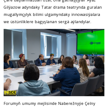
Çäre başlanmazdan ozal, oňa gatnaşyjylar Aýaz
Gilýazow adyndaky Tatar drama teatrynda guralan
mugallymçylyk bilimi ulgamyndaky innowasiýalara
we üstünliklere bagyşlanan sergä aýlandylar.
Forumyň umumy mejlisinde Naberežnyýe Çelny