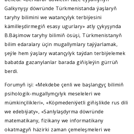
Galkynyşy döwründe Türkmenistanda ýaşlaryň
taryhy bilimini we watançylyk terbiýesini
kämilleşdirmegiň esasy ugurlary» atly çykyşynda
B.Bäşimow taryhy bilimiň ösüşi, Türkmenistanyň
bilim edaralary üçin mugallymlary taýýarlamak,
şeýle hem ýaşlary watançylyk taýdan terbiýelemek
babatda gazanylanlar barada giňişleýin gürrüň
berdi.
Forumyň işi: «Mekdebe çenli we başlangyç bilimiň
psihologik-mugallymçylyk meseleleri we
mümkinçilikleri», «Köpmedeniýetli giňişlikde rus dili
we edebiýaty», «Sanlylaşdyrma döwründe
matematikany, fizikany we informatikany
okatmagyň häzirki zaman çemeleşmeleri we