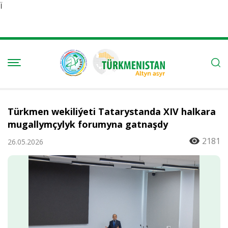
Ï
Türkmen wekiliýeti Tatarystanda XIV halkara
mugallymçylyk forumyna gatnaşdy
2181
26.05.2026