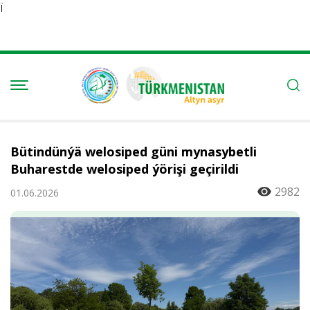
Ï
Bütindünýä welosiped güni mynasybetli
Buharestde welosiped ýörişi geçirildi
2982
01.06.2026