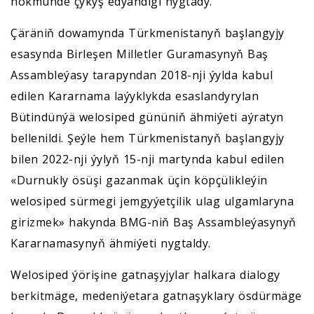
hökmünde çykyş edýändigi nygtady.
Çäräniň dowamynda Türkmenistanyň başlangyjy
esasynda Birleşen Milletler Guramasynyň Baş
Assambleýasy tarapyndan 2018-nji ýylda kabul
edilen Kararnama laýyklykda esaslandyrylan
Bütindünýä welosiped gününiň ähmiýeti aýratyn
bellenildi. Şeýle hem Türkmenistanyň başlangyjy
bilen 2022-nji ýylyň 15-nji martynda kabul edilen
«Durnukly ösüşi gazanmak üçin köpçülikleýin
welosiped sürmegi jemgyýetçilik ulag ulgamlaryna
girizmek» hakynda BMG-niň Baş Assambleýasynyň
Kararnamasynyň ähmiýeti nygtaldy.
Welosiped ýörişine gatnaşyjylar halkara dialogy
berkitmäge, medeniýetara gatnaşyklary ösdürmäge