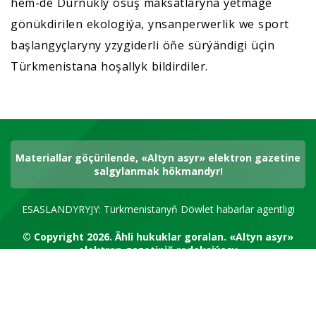
hem-de Durnukly ösüş maksatlaryna ýetmäge
gönükdirilen ekologiýa, ynsanperwerlik we sport
başlangyçlaryny yzygiderli öňe sürýändigi üçin
Türkmenistana hoşallyk bildirdiler.
Materiallar göçürilende, «Altyn asyr» elektron gazetine
salgylanmak hökmandyr!
ESASLANDYRYJY: Türkmenistanyň Döwlet habarlar agentligi
© Copyright 2026.
Ähli hukuklar goralan.
«Altyn asyr»
elektron gazetiniň redaksiýasy
RSS kanal