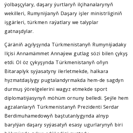
ýolbaşçylary, daşary ýurtlaryň ilçihanalarynyň
wekilleri, Rumyniýanyň Daşary işler ministrliginiň
işgärleri, türkmen raýatlary we talyplar
gatnaşdylar.
Çäräniň açylyşynda Türkmenistanyň Rumyniýadaky
Ilçisi Annamämmet Annaýew gutlag sözi bilen çykyş
etdi. Ol öz çykyşynda Türkmenistanyň oňyn
Bitaraplyk syýasatyny ilerletmekde, halkara
hyzmatdaşlygy pugtalandyrmakda hem-de sagdyn
durmuş ýörelgelerini wagyz etmekde sport
diplomatiýasynyň möhüm ornuny belledi. Şeýle hem
agzalanlaryň Türkmenistanyň Prezidenti Serdar
Berdimuhamedowyň baştutanlygynda alnyp
barylýan daşary syýasatyň esasy ugurlarynyň biri