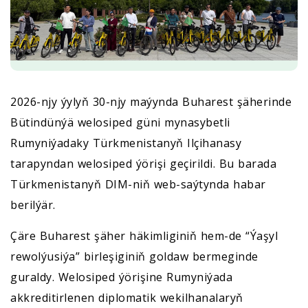
2026-njy ýylyň 30-njy maýynda Buharest şäherinde
Bütindünýä welosiped güni mynasybetli
Rumyniýadaky Türkmenistanyň Ilçihanasy
tarapyndan welosiped ýörişi geçirildi. Bu barada
Türkmenistanyň DIM-niň web-saýtynda habar
berilýär.
Çäre Buharest şäher häkimliginiň hem-de “Ýaşyl
rewolýusiýa” birleşiginiň goldaw bermeginde
guraldy. Welosiped ýörişine Rumyniýada
akkreditirlenen diplomatik wekilhanalaryň