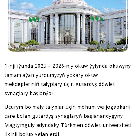
1-nji iýunda 2025 – 2026-njy okuw ýylynda okuwyny
tamamlaýan ýurdumyzyň ýokary okuw
mekdepleriniň talyplary üçin gutardyş döwlet
synaglary başlanýar.
Uçurym bolmaly talyplar üçin möhüm we jogapkärli
çäre bolan gutardyş synaglaryň başlanandygyny
Magtymguly adyndaky Türkmen döwlet uniwersiteti
ilkinji bolup yglan etdi.