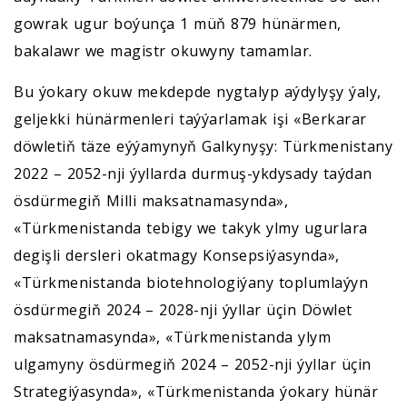
gowrak ugur boýunça 1 müň 879 hünärmen,
bakalawr we magistr okuwyny tamamlar.
Bu ýokary okuw mekdepde nygtalyp aýdylyşy ýaly,
geljekki hünärmenleri taýýarlamak işi «Berkarar
döwletiň täze eýýamynyň Galkynyşy: Türkmenistany
2022 – 2052-nji ýyllarda durmuş-ykdysady taýdan
ösdürmegiň Milli maksatnamasynda»,
«Türkmenistanda tebigy we takyk ylmy ugurlara
degişli dersleri okatmagy Konsepsiýasynda»,
«Türkmenistanda biotehnologiýany toplumlaýyn
ösdürmegiň 2024 – 2028-nji ýyllar üçin Döwlet
maksatnamasynda», «Türkmenistanda ylym
ulgamyny ösdürmegiň 2024 – 2052-nji ýyllar üçin
Strategiýasynda», «Türkmenistanda ýokary hünär