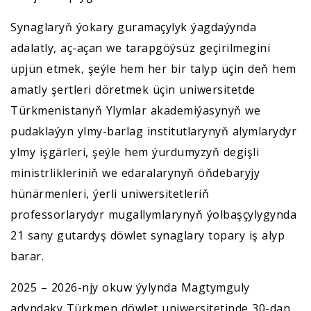
Synaglaryň ýokary guramaçylyk ýagdaýynda
adalatly, aç-açan we tarapgöýsüz geçirilmegini
üpjün etmek, şeýle hem her bir talyp üçin deň hem
amatly şertleri döretmek üçin uniwersitetde
Türkmenistanyň Ylymlar akademiýasynyň we
pudaklaýyn ylmy-barlag institutlarynyň alymlarydyr
ylmy işgärleri, şeýle hem ýurdumyzyň degişli
ministrlikleriniň we edaralarynyň öňdebaryjy
hünärmenleri, ýerli uniwersitetleriň
professorlarydyr mugallymlarynyň ýolbaşçylygynda
21 sany gutardyş döwlet synaglary topary iş alyp
barar.
2025 – 2026-njy okuw ýylynda Magtymguly
adyndaky Türkmen döwlet uniwersitetinde 30-dan