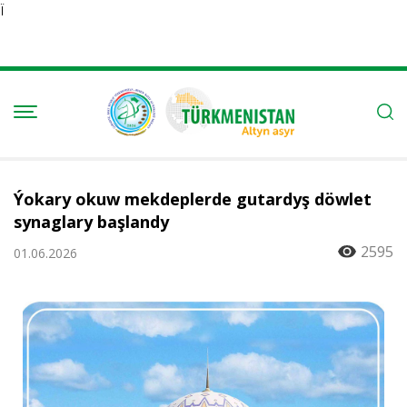
Ï
Ýokary okuw mekdeplerde gutardyş döwlet
synaglary başlandy
2595
01.06.2026