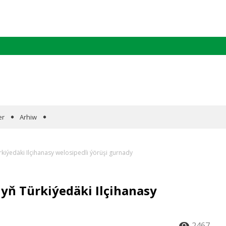
er
Arhiw
iýedäki Ilçihanasy welosipedli ýörüşi gurnady
yň Türkiýedäki Ilçihanasy
2467