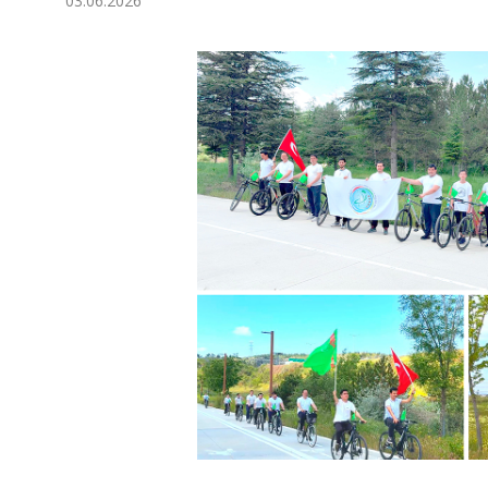
03.06.2026
Ykdysadyýet
Jemgyýet
Medeniýet
Ylym
Sport