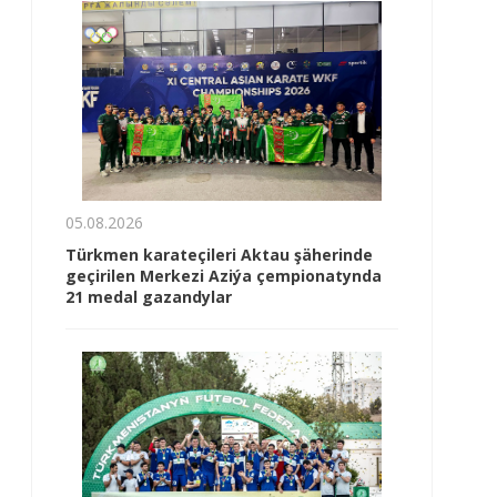
05.08.2026
Türkmen karateçileri Aktau şäherinde
geçirilen Merkezi Aziýa çempionatynda
21 medal gazandylar