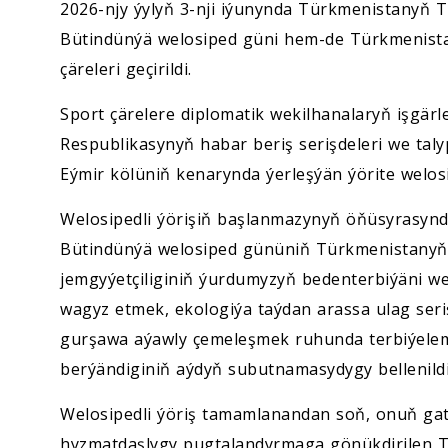
2026-njy ýylyň 3-nji iýunynda Türkmenistanyň 
Bütindünýä welosiped güni hem-de Türkmenista
çäreleri geçirildi.
Sport çärelere diplomatik wekilhanalaryň işgärl
Respublikasynyň habar beriş serişdeleri we tal
Eýmir kölüniň kenarynda ýerleşýän ýörite welosi
Welosipedli ýörişiň başlanmazynyň öňüsyrasynda 
Bütindünýä welosiped gününiň Türkmenistanyň 
jemgyýetçiliginiň ýurdumyzyň bedenterbiýäni w
wagyz etmek, ekologiýa taýdan arassa ulag seriş
gurşawa aýawly çemeleşmek ruhunda terbiýelem
berýändiginiň aýdyň subutnamasydygy bellenildi
Welosipedli ýöriş tamamlanandan soň, onuň gat
hyzmatdaşlygy pugtalandyrmaga gönükdirilen T