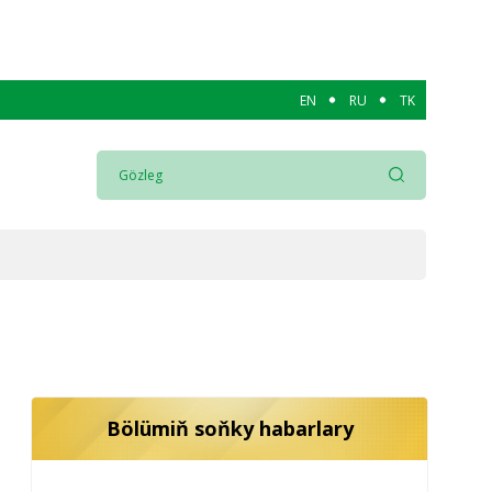
EN
RU
TK
Bölümiň soňky habarlary