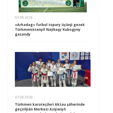
03.08.2026
«Arkadag» futbol topary üçünji gezek
Türkmenistanyň Naýbaşy Kubogyny
gazandy
03.08.2026
Türkmen karateçileri Aktau şäherinde
geçirilýän Merkezi Aziýanyň