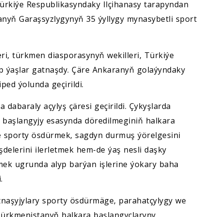
Türkiýe Respublikasyndaky Ilçihanasy tarapyndan
nyň Garaşsyzlygynyň 35 ýyllygy mynasybetli sport
eri, türkmen diasporasynyň wekilleri, Türkiýe
yp ýaşlar gatnaşdy. Çäre Ankaranyň golaýyndaky
ped ýolunda geçirildi.
dabaraly açylyş çäresi geçirildi. Çykyşlarda
başlangyjy esasynda döredilmeginiň halkara
e sporty ösdürmek, sagdyn durmuş ýörelgesini
delerini ilerletmek hem-de ýaş nesli daşky
ek ugrunda alyp barýan işlerine ýokary baha
.
naşyjylary sporty ösdürmäge, parahatçylygy we
ürkmenistanyň halkara başlangyçlaryny