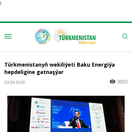
Ï
Türkmenistanyň wekiliýeti Baku Energiýa
hepdeligine gatnaşýar
3003
03.06.2026