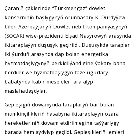
Çäräniň çäklerinde “Türkmengaz” döwlet
konserniniň başlygynyň orunbasary K. Durdyýew
bilen Azerbaýjanyň Döwlet nebit kompaniýasynyň
(SOCAR) wise-prezidenti Elşad Nasyrowyň arasynda
ikitaraplaýyn duşuşyk geçirildi. Duşuşykda taraplar
iki ýurduň arasynda däp bolan energetika
hyzmatdaşlygynyň berkidilýändigine ýokary baha
berdiler we hyzmatdaşlygyň täze ugurlary
babatynda käbir meseleleri ara alyp
maslahatlaşdylar.
Gepleşigiň dowamynda taraplaryň bar bolan
mümkinçilikleriň hasabyna ikitaraplaýyn özara
hereketleriniň dowam etdirilmegine taýýarlygy
barada hem aýdylyp geçildi. Gepleşikleriň jemleri