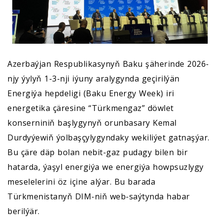
Azerbaýjan Respublikasynyň Baku şäherinde 2026-
njy ýylyň 1-3-nji iýuny aralygynda geçirilýän
Energiýa hepdeligi (Baku Energy Week) iri
energetika çäresine “Türkmengaz” döwlet
konserniniň başlygynyň orunbasary Kemal
Durdyýewiň ýolbaşçylygyndaky wekiliýet gatnaşýar.
Bu çäre däp bolan nebit-gaz pudagy bilen bir
hatarda, ýaşyl energiýa we energiýa howpsuzlygy
meselelerini öz içine alýar. Bu barada
Türkmenistanyň DIM-niň web-saýtynda habar
berilýär.