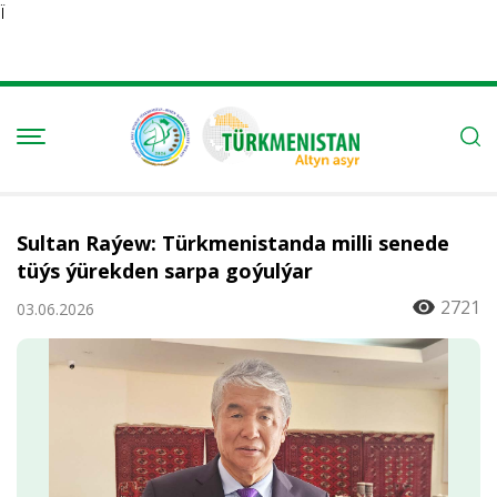
Ï
Sultan Raýew: Türkmenistanda milli senede
tüýs ýürekden sarpa goýulýar
2721
03.06.2026