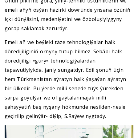
Onuň pikirine görä, ylmy-tehniki üstünlikleriň we
emeli aňyň ösýän häzirki döwründe ynsana özüniň
içki dünýäsini, medeniýetini we özboluşlylygyny
gorap saklamak zerurdyr.
Emeli aň we beýleki täze tehnologiýalar halk
döredijiliginiň ornyny tutup bilmez. Sebäbi halk
döredijiligi «gury» tehnologiýalardan
tapawutlylykda, janly sungatdyr. Edil şonuň üçin
hem Türkmenistan aýratyn halk ýaşaýan aýratyn
bir ülkedir. Bu ýerde milli senede tüýs ýürekden
sarpa goýulýar we ol gaýtalanmajak milli
şahsyýetiň baş nyşany hökmünde nesilden-nesle
geçirilip gelinýär- diýip, S.Raýew nygtady.