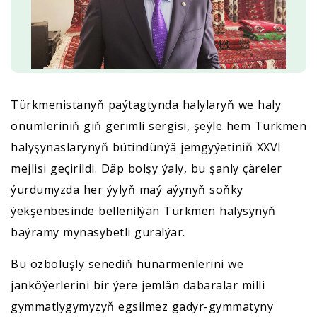
Türkmenistanyň paýtagtynda halylaryň we haly
önümleriniň giň gerimli sergisi, şeýle hem Türkmen
halyşynaslarynyň bütindünýä jemgyýetiniň XXVI
mejlisi geçirildi. Däp bolşy ýaly, bu şanly çäreler
ýurdumyzda her ýylyň maý aýynyň soňky
ýekşenbesinde bellenilýän Türkmen halysynyň
baýramy mynasybetli guralýar.
Bu özboluşly senediň hünärmenlerini we
janköýerlerini bir ýere jemlän dabaralar milli
gymmatlygymyzyň egsilmez gadyr-gymmatyny