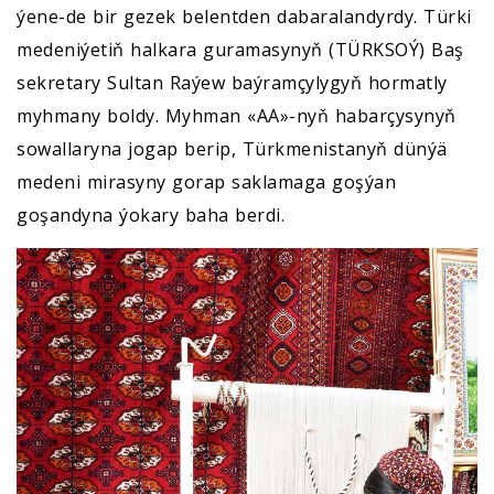
ýene-de bir gezek belentden dabaralandyrdy. Türki
medeniýetiň halkara guramasynyň (TÜRKSOÝ) Baş
sekretary Sultan Raýew baýramçylygyň hormatly
myhmany boldy. Myhman «AA»-nyň habarçysynyň
sowallaryna jogap berip, Türkmenistanyň dünýä
medeni mirasyny gorap saklamaga goşýan
goşandyna ýokary baha berdi.