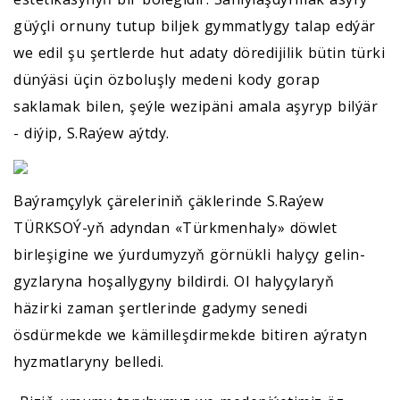
güýçli ornuny tutup biljek gymmatlygy talap edýär
we edil şu şertlerde hut adaty döredijilik bütin türki
dünýäsi üçin özboluşly medeni kody gorap
saklamak bilen, şeýle wezipäni amala aşyryp bilýär
- diýip, S.Raýew aýtdy.
Baýramçylyk çäreleriniň çäklerinde S.Raýew
TÜRKSOÝ-yň adyndan «Türkmenhaly» döwlet
birleşigine we ýurdumyzyň görnükli halyçy gelin-
gyzlaryna hoşallygyny bildirdi. Ol halyçylaryň
häzirki zaman şertlerinde gadymy senedi
ösdürmekde we kämilleşdirmekde bitiren aýratyn
hyzmatlaryny belledi.