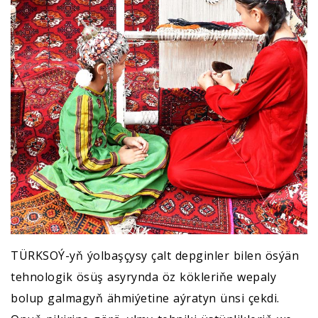
TÜRKSOÝ-yň ýolbaşçysy çalt depginler bilen ösýän
tehnologik ösüş asyrynda öz kökleriňe wepaly
bolup galmagyň ähmiýetine aýratyn ünsi çekdi.