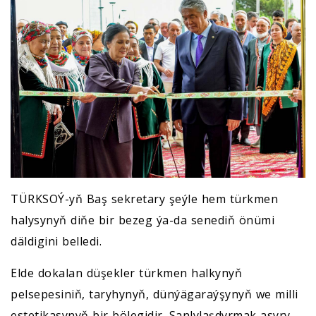
TÜRKSOÝ-yň Baş sekretary şeýle hem türkmen
halysynyň diňe bir bezeg ýa-da senediň önümi
däldigini belledi.
Elde dokalan düşekler türkmen halkynyň
pelsepesiniň, taryhynyň, dünýägaraýşynyň we milli
estetikasynyň bir bölegidir. Sanlylaşdyrmak asyry