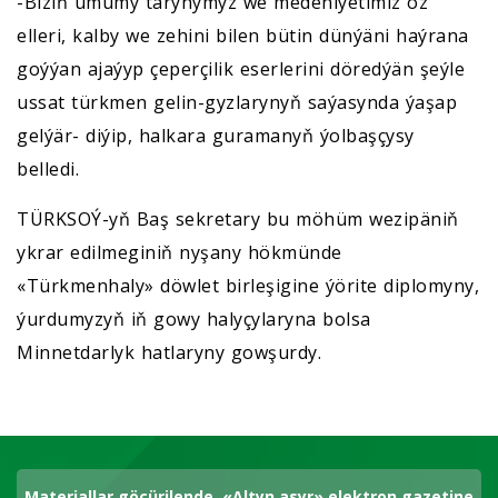
-Biziň umumy taryhymyz we medeniýetimiz öz
elleri, kalby we zehini bilen bütin dünýäni haýrana
goýýan ajaýyp çeperçilik eserlerini döredýän şeýle
ussat türkmen gelin-gyzlarynyň saýasynda ýaşap
gelýär- diýip, halkara guramanyň ýolbaşçysy
belledi.
TÜRKSOÝ-yň Baş sekretary bu möhüm wezipäniň
ykrar edilmeginiň nyşany hökmünde
«Türkmenhaly» döwlet birleşigine ýörite diplomyny,
ýurdumyzyň iň gowy halyçylaryna bolsa
Minnetdarlyk hatlaryny gowşurdy.
Materiallar göçürilende, «Altyn asyr» elektron gazetine