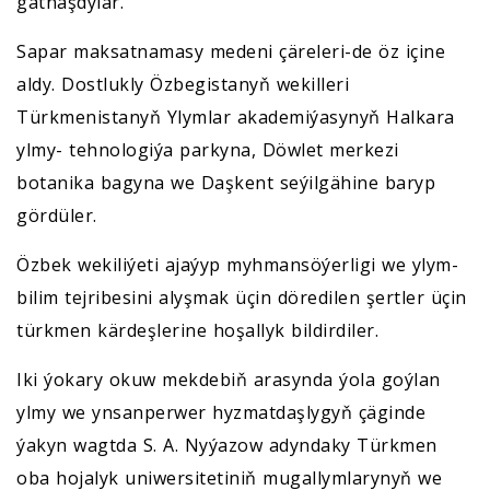
gatnaşdylar.
Sapar maksatnamasy medeni çäreleri-de öz içine
aldy. Dostlukly Özbegistanyň wekilleri
Türkmenistanyň Ylymlar akademiýasynyň Halkara
ylmy- tehnologiýa parkyna, Döwlet merkezi
botanika bagyna we Daşkent seýilgähine baryp
gördüler.
Özbek wekiliýeti ajaýyp myhmansöýerligi we ylym-
bilim tejribesini alyşmak üçin döredilen şertler üçin
türkmen kärdeşlerine hoşallyk bildirdiler.
Iki ýokary okuw mekdebiň arasynda ýola goýlan
ylmy we ynsanperwer hyzmatdaşlygyň çäginde
ýakyn wagtda S. A. Nyýazow adyndaky Türkmen
oba hojalyk uniwersitetiniň mugallymlarynyň we