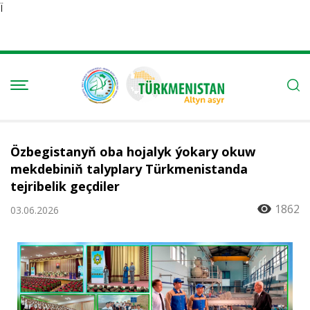
Ï
Özbegistanyň oba hojalyk ýokary okuw
mekdebiniň talyplary Türkmenistanda
tejribelik geçdiler
1862
03.06.2026