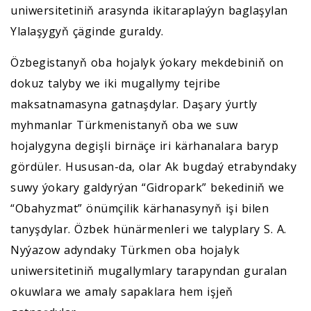
uniwersitetiniň arasynda ikitaraplaýyn baglaşylan
Ylalaşygyň çäginde guraldy.
Özbegistanyň oba hojalyk ýokary mekdebiniň on
dokuz talyby we iki mugallymy tejribe
maksatnamasyna gatnaşdylar. Daşary ýurtly
myhmanlar Türkmenistanyň oba we suw
hojalygyna degişli birnäçe iri kärhanalara baryp
gördüler. Hususan-da, olar Ak bugdaý etrabyndaky
suwy ýokary galdyrýan “Gidropark” bekediniň we
“Obahyzmat” önümçilik kärhanasynyň işi bilen
tanyşdylar. Özbek hünärmenleri we talyplary S. A.
Nyýazow adyndaky Türkmen oba hojalyk
uniwersitetiniň mugallymlary tarapyndan guralan
okuwlara we amaly sapaklara hem işjeň