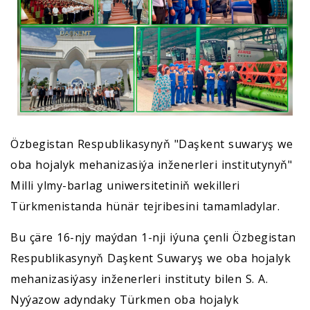
Özbegistan Respublikasynyň "Daşkent suwaryş we
oba hojalyk mehanizasiýa inženerleri institutynyň"
Milli ylmy-barlag uniwersitetiniň wekilleri
Türkmenistanda hünär tejribesini tamamladylar.
Bu çäre 16-njy maýdan 1-nji iýuna çenli Özbegistan
Respublikasynyň Daşkent Suwaryş we oba hojalyk
mehanizasiýasy inženerleri instituty bilen S. A.
Nyýazow adyndaky Türkmen oba hojalyk