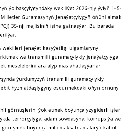
 ýolbaşçylygyndaky wekiliýet 2026-njy ýylyň 1–5-
n Milletler Guramasynyň Jenaýatçylygyň öňüni almak
CJ) 35-nji mejlisiniň işine gatnaşýar. Bu barada
rilýär.
wekilleri jenaýat kazyýetligi ulgamlaryny
itmek we transmilli guramaçylykly jenaýatçylyga
k meselelerini ara alyp maslahatlaşýarlar.
yşynda ýurdumyzyň transmilli guramaçylykly
 sebit hyzmatdaşlygyny ösdürmekdäki oňyn ornuny
li görnüşlerini ýok etmek boýunça yzygiderli işler
lykda terrorçylyga, adam söwdasyna, korrupsiýa we
y göreşmek boýunça milli maksatnamalaryň kabul