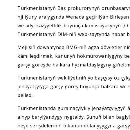
Türkmenistanyň Baş prokurorynyň orunbasarynyň
nji iýuny aralygynda Wenada geçirilýän Birleşe
we adyl kazyýetlilik boýunça komissiýasynyň (CCP
Türkmenistanyň DIM-niň web-saýtynda habar be
Mejlisiň dowamynda BMG-niň agza döwletleriniň 
kämilleşdirmek, kanunyň hökmürowanlygyny berk
garşy göreşde halkara hyzmatdaşlygyny giňeltme
Türkmenistanyň wekiliýetiniň ýolbaşçysy öz çyk
jenaýatçylyga garşy göreş boýunça halkara we
belledi.
Türkmenistanda guramaçylykly jenaýatçylygyň äh
alnyp barylýandygy nygtaldy. Şunuň bilen bagly
neşe serişdeleriniň bikanun dolanyşygyna garş