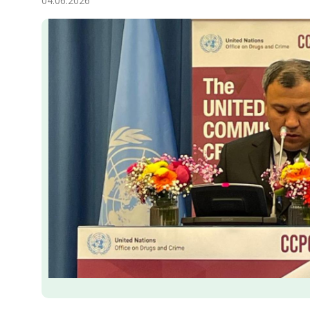
04.06.2026
Ykdysadyýet
Jemgyýet
Medeniýet
Ylym
Sport