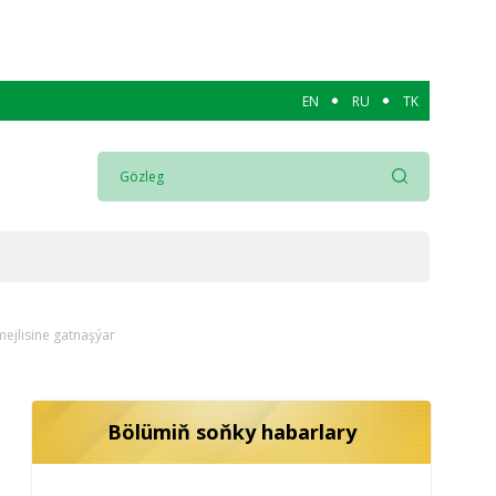
EN
RU
TK
mejlisine gatnaşýar
Bölümiň soňky habarlary