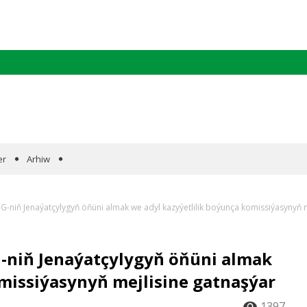
er
Arhiw
G-niň Jenaýatçylygyň öňüni almak we adyl kazyýetlilik boýunça komissiýasynyň 
-niň Jenaýatçylygyň öňüni almak
omissiýasynyň mejlisine gatnaşýar
1397