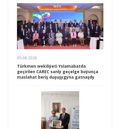
05.08.2026
Türkmen wekiliýeti Yslamabatda
geçirilen CAREC sanly geçelge boýunça
maslahat beriş duşuşygyna gatnaşdy