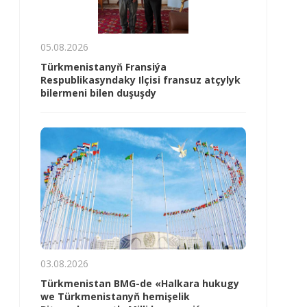
05.08.2026
Türkmenistanyň Fransiýa
Respublikasyndaky Ilçisi fransuz atçylyk
bilermeni bilen duşuşdy
03.08.2026
Türkmenistan BMG-de «Halkara hukugy
we Türkmenistanyň hemişelik