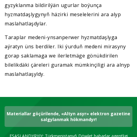
gyzyklanma bildirilýän ugurlar boýunça
hyzmatdaşlygynyň häzirki meselelerini ara alyp
maslahatlaşdylar.
Taraplar medeni-ynsanperwer hyzmatdaşlyga
aýratyn üns berdiler. Iki ýurduň medeni mirasyny
gorap saklamaga we ilerletmäge gönükdirilen
bilelikdäki çäreleri guramak mümkinçiligi ara alnyp
maslahatlaşyldy.
Materiallar göçürilende, «Altyn asyr» elektron gazetine
salgylanmak hökmandyr!
ESASLANDYRYJY: Türkmenistanyň Döwlet habarlar agentligi