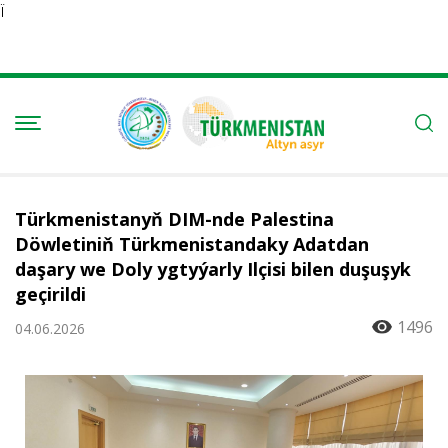
Ï
Türkmenistanyň DIM-nde Palestina
Döwletiniň Türkmenistandaky Adatdan
daşary we Doly ygtyýarly Ilçisi bilen duşuşyk
geçirildi
1496
04.06.2026