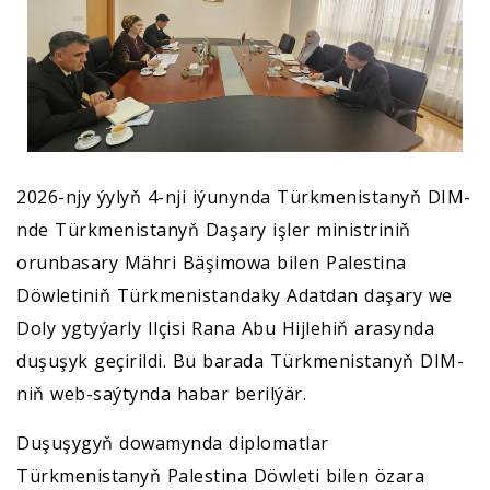
2026-njy ýylyň 4-nji iýunynda Türkmenistanyň DIM-
nde Türkmenistanyň Daşary işler ministriniň
orunbasary Mähri Bäşimowa bilen Palestina
Döwletiniň Türkmenistandaky Adatdan daşary we
Doly ygtyýarly Ilçisi Rana Abu Hijlehiň arasynda
duşuşyk geçirildi. Bu barada Türkmenistanyň DIM-
niň web-saýtynda habar berilýär.
Duşuşygyň dowamynda diplomatlar
Türkmenistanyň Palestina Döwleti bilen özara