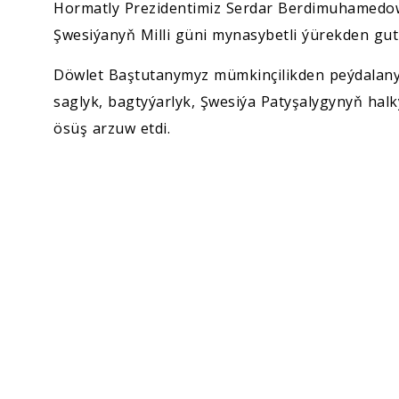
Ykdysadyýet
Hormatly Prezidentimiz Serdar Berdimuhamedow
Şwesiýanyň Milli güni mynasybetli ýürekden gut
Jemgyýet
Döwlet Baştutanymyz mümkinçilikden peýdalanyp
saglyk, bagtyýarlyk, Şwesiýa Patyşalygynyň hal
Medeniýet
ösüş arzuw etdi.
Ylym
Sport