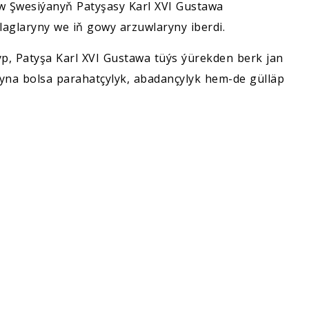
 Şwesiýanyň Patyşasy Karl XVI Gustawa
laglaryny we iň gowy arzuwlaryny iberdi.
, Patyşa Karl XVI Gustawa tüýs ýürekden berk jan
kyna bolsa parahatçylyk, abadançylyk hem-de gülläp