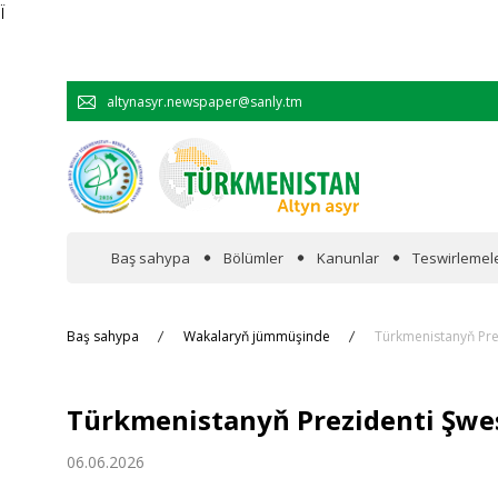
Ï
altynasyr.newspaper@sanly.tm
Baş sahypa
Bölümler
Kanunlar
Teswirlemel
Wakalaryň jümmişinde
Baş sahypa
Wakalaryň jümmüşinde
Türkmenistanyň Pre
Resmi
Türkmenistanyň Prezidenti Şwe
Hyzmatdaşlyk
06.06.2026