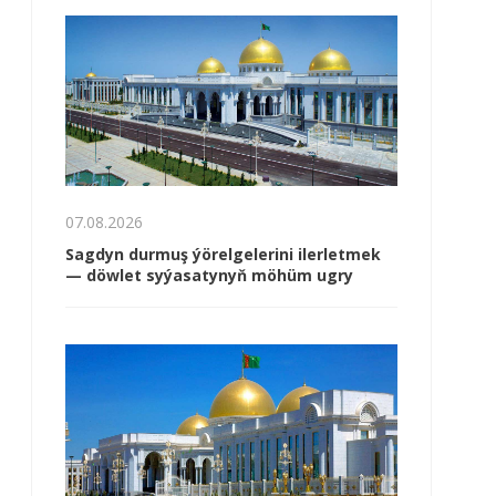
07.08.2026
Sagdyn durmuş ýörelgelerini ilerletmek
— döwlet syýasatynyň möhüm ugry