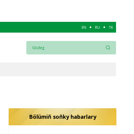
EN
RU
TK
Bölümiň soňky habarlary