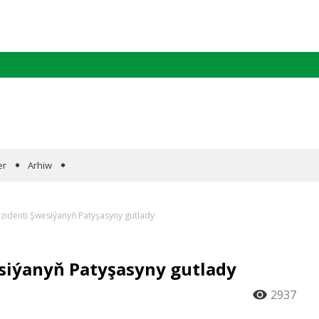
er
Arhiw
zidenti Şwesiýanyň Patyşasyny gutlady
siýanyň Patyşasyny gutlady
2937