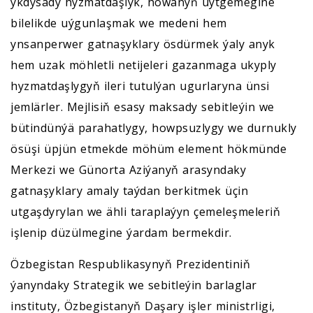
ykdysady hyzmatdaşlyk, howanyň üýtgemegine
bilelikde uýgunlaşmak we medeni hem
ynsanperwer gatnaşyklary ösdürmek ýaly anyk
hem uzak möhletli netijeleri gazanmaga ukyply
hyzmatdaşlygyň ileri tutulýan ugurlaryna ünsi
jemlärler. Mejlisiň esasy maksady sebitleýin we
bütindünýä parahatlygy, howpsuzlygy we durnukly
ösüşi üpjün etmekde möhüm element hökmünde
Merkezi we Günorta Aziýanyň arasyndaky
gatnaşyklary amaly taýdan berkitmek üçin
utgaşdyrylan we ähli taraplaýyn çemeleşmeleriň
işlenip düzülmegine ýardam bermekdir.
Özbegistan Respublikasynyň Prezidentiniň
ýanyndaky Strategik we sebitleýin barlaglar
instituty, Özbegistanyň Daşary işler ministrligi,