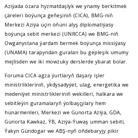
Aziýada özara hyzmatdaşlyk we ynamy berkitmek
çäreleri boýunça geňeşiniň (CICA), BMG-niň
Merkezi Aziýa üçin öňüni alyş diplomatiýasy
boýunça sebit merkezi (UNRCCA) we BMG-niň
Owganystana ýardam bermek boýunça missiýasy
(UNAMA) tarapyndan guralan bu gepleşik umumy
mejlisden we iki mowzuky derslerde ybarat bolar.
Foruma CICA agza ýurtlaryň daşary işler
ministrlikleriniň, ykdysadyýet, ulag, energetika we
medeniýet ministrlikleriniň wekilleri, halkara we
sebitleýin guramalaryň ýolbaşçylary hem
hünärmenleri, Merkezi we Günorta Aziýa, GDA,
Günorta Kawkaz, ÝB, Aziýa-Ýuwaş umman sebiti,
Ýakyn Gündogar we ABŞ-nyň öňdebaryjy pikir