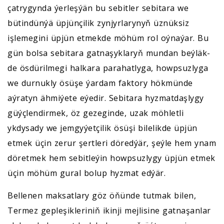
çatrygynda ýerleşýän bu sebitler sebitara we
bütindünýä üpjünçilik zynjyrlarynyň üznüksiz
işlemegini üpjün etmekde möhüm rol oýnaýar. Bu
gün bolsa sebitara gatnaşyklaryň mundan beýläk-
de ösdürilmegi halkara parahatlyga, howpsuzlyga
we durnukly ösüşe ýardam faktory hökmünde
aýratyn ähmiýete eýedir. Sebitara hyzmatdaşlygy
güýçlendirmek, öz gezeginde, uzak möhletli
ykdysady we jemgyýetçilik ösüşi bilelikde üpjün
etmek üçin zerur şertleri döredýär, şeýle hem ynam
döretmek hem sebitleýin howpsuzlygy üpjün etmek
üçin möhüm gural bolup hyzmat edýär.
Bellenen maksatlary göz öňünde tutmak bilen,
Termez gepleşikleriniň ikinji mejlisine gatnaşanlar