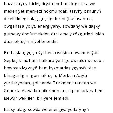
bazarlaryny birleşdirýän möhüm logistika we
medeniýet merkezi hökmündäki taryhy ornunyň
dikeldilmegi ulag geçelgelerini (hususan-da,
owganaşa ýoly), energiýany, söwdany we daşky
gurşawy ösdürmekden ötri amaly çözgütleri işläp
düzmek üçin niýetlenendir.
Bu başlangyç şu ýyl hem ösüşini dowam edýär.
Gepleşik möhüm halkara ýerlige öwrüldi we sebit
howpsuzlygynyň hem hyzmatdaşlygynyň täze
binagärligini gurmak üçin, Merkezi Aziýa
ýurtlaryndan, şol sanda Türkmenistandan we
Günorta Aziýadan bilermenleri, diplomatlary hem
işewür wekilleri bir ýere jemledi.
Esasy ulag, söwda we energiýa ýollarynyň