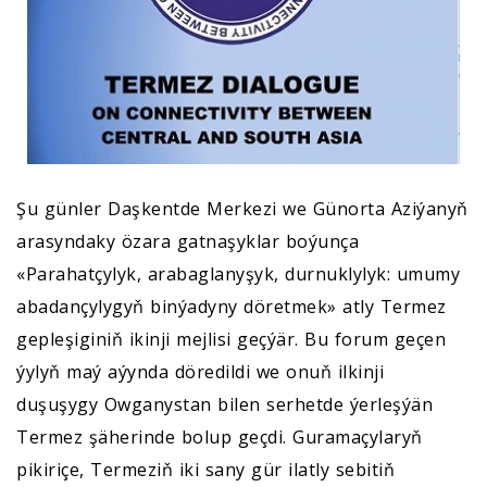
Şu günler Daşkentde Merkezi we Günorta Aziýanyň
arasyndaky özara gatnaşyklar boýunça
«Parahatçylyk, arabaglanyşyk, durnuklylyk: umumy
abadançylygyň binýadyny döretmek» atly Termez
gepleşiginiň ikinji mejlisi geçýär. Bu forum geçen
ýylyň maý aýynda döredildi we onuň ilkinji
duşuşygy Owganystan bilen serhetde ýerleşýän
Termez şäherinde bolup geçdi. Guramaçylaryň
pikiriçe, Termeziň iki sany gür ilatly sebitiň