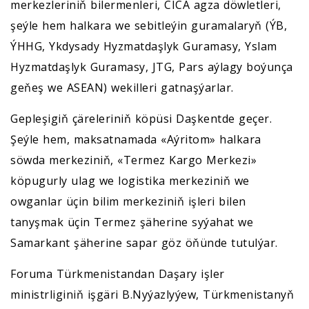
merkezleriniň bilermenleri, CICA agza döwletleri,
şeýle hem halkara we sebitleýin guramalaryň (ÝB,
ÝHHG, Ykdysady Hyzmatdaşlyk Guramasy, Yslam
Hyzmatdaşlyk Guramasy, JTG, Pars aýlagy boýunça
geňeş we ASEAN) wekilleri gatnaşýarlar.
Gepleşigiň çäreleriniň köpüsi Daşkentde geçer.
Şeýle hem, maksatnamada «Aýritom» halkara
söwda merkeziniň, «Termez Kargo Merkezi»
köpugurly ulag we logistika merkeziniň we
owganlar üçin bilim merkeziniň işleri bilen
tanyşmak üçin Termez şäherine syýahat we
Samarkant şäherine sapar göz öňünde tutulýar.
Foruma Türkmenistandan Daşary işler
ministrliginiň işgäri B.Nyýazlyýew, Türkmenistanyň