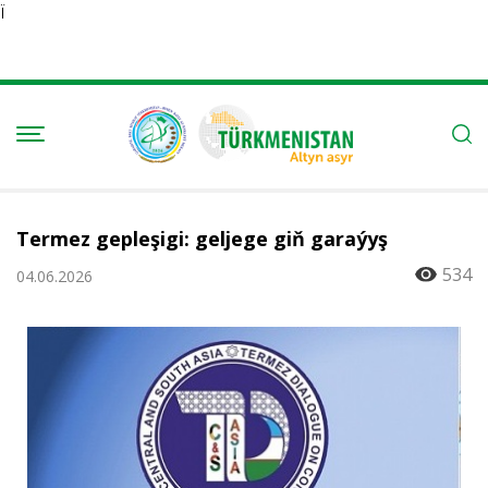
Ï
Termez gepleşigi: geljege giň garaýyş
534
04.06.2026