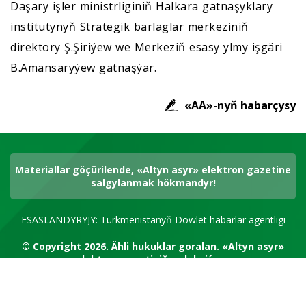
Daşary işler ministrliginiň Halkara gatnaşyklary
institutynyň Strategik barlaglar merkeziniň
direktory Ş.Şiriýew we Merkeziň esasy ylmy işgäri
B.Amansaryýew gatnaşýar.
«AA»-nyň habarçysy
Materiallar göçürilende, «Altyn asyr» elektron gazetine
salgylanmak hökmandyr!
ESASLANDYRYJY: Türkmenistanyň Döwlet habarlar agentligi
© Copyright 2026.
Ähli hukuklar goralan.
«Altyn asyr»
elektron gazetiniň redaksiýasy
RSS kanal