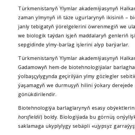
Türkmenistanyň Ylymlar akademiýasynyň Halkar
zaman ylmynyň iň täze ugurlarynyň ikisiniň – b
janly tebigatyň ýörelgelerini öwrenmegiň we u
we biologik taýdan işjeň maddalaryň genleriň iş
sepgidinde ylmy-barlag işlerini alyp barýarlar.
Türkmenistanyň Ylymlar akademiýasynyň Halkar
Gadamowyň hem-de biotehnologiýalar barlagh
ýolbaşçylygynda geçirilýän ylmy gözlegler sebit
ýaşamagyň we durmuşyň hilini ýokary derejed
gönükdirilendir.
Biotehnologiýa barlaglarynyň esasy obýektlerin
horsfieldii
) boldy. Biologiýada bu görnüş onýyll
saklamaga ukyplylygy sebäpli «ujypsyz garraýy