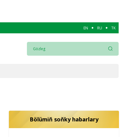
EN
RU
TK
Bölümiň soňky habarlary