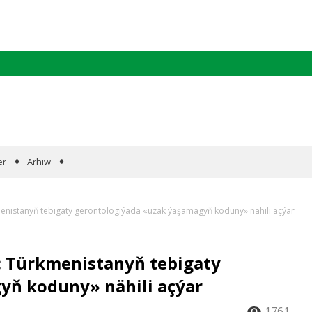
er
Arhiw
enistanyň tebigaty gerontologiýada «uzak ýaşamagyň koduny» nähili açýar
 Türkmenistanyň tebigaty
yň koduny» nähili açýar
1761