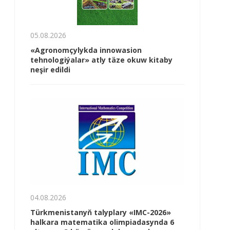
05.08.2026
«Agronomçylykda innowasion
tehnologiýalar» atly täze okuw kitaby
neşir edildi
04.08.2026
Türkmenistanyň talyplary «IMC-2026»
halkara matematika olimpiadasynda 6