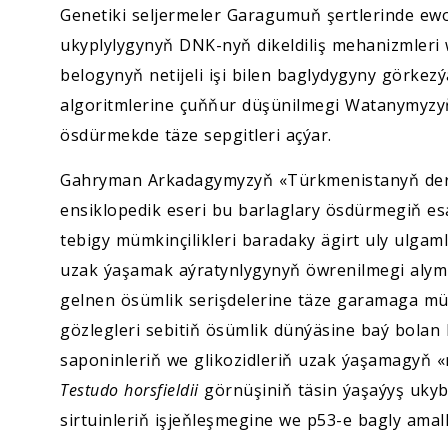
Genetiki seljermeler Garagumuň şertlerinde ewo
ukyplylygynyň DNK-nyň dikeldiliş mehanizmleri 
belogynyň netijeli işi bilen baglydygyny görke
algoritmlerine çuňňur düşünilmegi Watanymyzy
ösdürmekde täze sepgitleri açýar.
Gahryman Arkadagymyzyň «Türkmenistanyň derman
ensiklopedik eseri bu barlaglary ösdürmegiň e
tebigy mümkinçilikleri baradaky ägirt uly ulga
uzak ýaşamak aýratynlygynyň öwrenilmegi alyml
gelnen ösümlik serişdelerine täze garamaga mü
gözlegleri sebitiň ösümlik dünýäsine baý bolan b
saponinleriň we glikozidleriň uzak ýaşamagyň «m
Testudo horsfieldii
görnüşiniň täsin ýaşaýyş ukyb
sirtuinleriň işjeňleşmegine we p53-e bagly amal