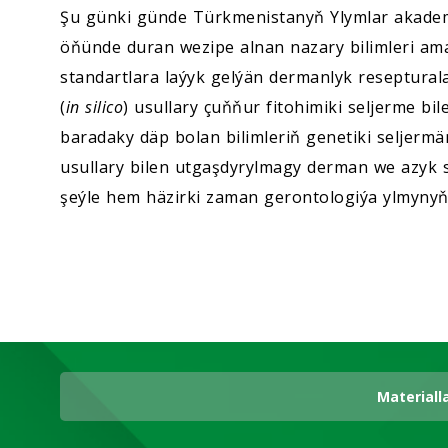
Şu günki günde Türkmenistanyň Ylymlar akadem
öňünde duran wezipe alnan nazary bilimleri am
standartlara laýyk gelýän dermanlyk reseptural
(
in silico
) usullary çuňňur fitohimiki seljerme bi
baradaky däp bolan bilimleriň genetiki seljer
usullary bilen utgaşdyrylmagy derman we azyk 
şeýle hem häzirki zaman gerontologiýa ylmynyň
Materiall