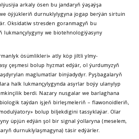
lýusiýa arkaly ösen bu jandaryň ýaşaýşa
we öýjükleriň durnuklylygyna jogap berýän sirtuin
zýär. Oksidatiw stresden goranmagyň bu
ň lukmançylygyny we biotehnologiýasyny
lyk ösümlikleri» atly köp jiltli ylmy-
sasy çeşmesi bolup hyzmat edýär, ol ýurdumyzyň
mlaşdyrylan maglumatlar binýadydyr. Pyşbagalaryň
ara halk lukmançylygynda asyrlar boýy ulanylyp
mkinçilik berdi. Nazary nusgalar we barlaghana
iologik taýdan işjeň birleşmeleriň – flawonoidleriň,
odulýatory» bolup biljekdigini tassyklaýar. Olar
yny üpjün edýän şol bir signal ýollaryna (meselem,
laryň durnuklylaşmagyna) täsir edýärler.