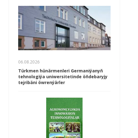
06.08.2026
Türkmen hünärmenleri Germaniýanyň
tehnologiýa uniwersitetinde öňdebaryjy
tejribäni öwrenýärler