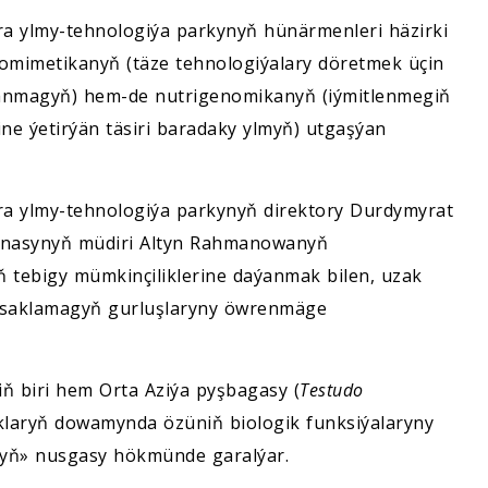
a ylmy-tehnologiýa parkynyň hünärmenleri häzirki
iomimetikanyň (täze tehnologiýalary döretmek üçin
lanmagyň) hem-de nutrigenomikanyň (iýmitlenmegiň
ine ýetirýän täsiri baradaky ylmyň) utgaşýan
a ylmy-tehnologiýa parkynyň direktory Durdymyrat
anasynyň müdiri Altyn Rahmanowanyň
iň tebigy mümkinçiliklerine daýanmak bilen, uzak
e saklamagyň gurluşlaryny öwrenmäge
iň biri hem Orta Aziýa pyşbagasy (
Testudo
yklaryň dowamynda özüniň biologik funksiýalaryny
şyň» nusgasy hökmünde garalýar.