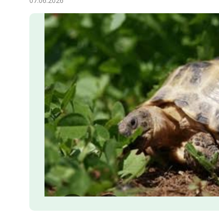
07.06.2026
Ykdysadyýet
Jemgyýet
Medeniýet
Ylym
Sport