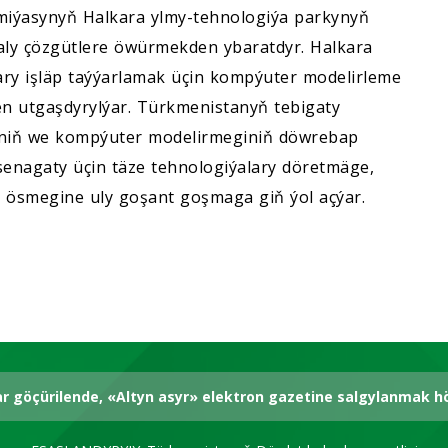
iýasynyň Halkara ylmy-tehnologiýa parkynyň
aly çözgütlere öwürmekden ybaratdyr. Halkara
ary işläp taýýarlamak üçin kompýuter modelirleme
len utgaşdyrylýar. Türkmenistanyň tebigaty
mäniň we kompýuter modelirmeginiň döwrebap
senagaty üçin täze tehnologiýalary döretmäge,
 ösmegine uly goşant goşmaga giň ýol açýar.
ar göçürilende, «Altyn asyr» elektron gazetine salgylanmak 