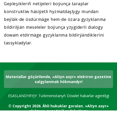
Gepleşikleriň netijeleri boýunça taraplar
konstruktiw häsiýetli hyzmatdaşlygy mundan
beýläk-de ösdürmäge hem-de özara gyzyklanma
bildirilýän meseleler boýunça yzygiderli dialogy
dowam etdirmäge gyzyklanma bildirýändiklerini
tassykladylar.
Materiallar göçürilende, «Altyn asyr» elektron gazetine
salgylanmak hökmandyr!
ESASLANDYRYJY: Türkmenistanyň Döwlet habarlar agentligi
© Copyright 2026.
Ähli hukuklar goralan.
«Altyn asyr»
elektron gazetiniň redaksiýasy