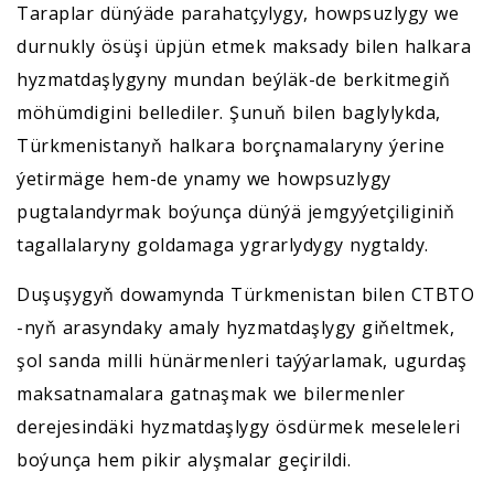
Taraplar dünýäde parahatçylygy, howpsuzlygy we
durnukly ösüşi üpjün etmek maksady bilen halkara
hyzmatdaşlygyny mundan beýläk-de berkitmegiň
möhümdigini bellediler. Şunuň bilen baglylykda,
Türkmenistanyň halkara borçnamalaryny ýerine
ýetirmäge hem-de ynamy we howpsuzlygy
pugtalandyrmak boýunça dünýä jemgyýetçiliginiň
tagallalaryny goldamaga ygrarlydygy nygtaldy.
Duşuşygyň dowamynda Türkmenistan bilen CTBTO
-nyň arasyndaky amaly hyzmatdaşlygy giňeltmek,
şol sanda milli hünärmenleri taýýarlamak, ugurdaş
maksatnamalara gatnaşmak we bilermenler
derejesindäki hyzmatdaşlygy ösdürmek meseleleri
boýunça hem pikir alyşmalar geçirildi.