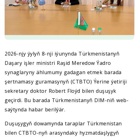
2026-njy ýylyň 8-nji iýunynda Türkmenistanyň
Daşary işler ministri Raşid Meredow Ýadro
synaglaryny ählumumy gadagan etmek barada
şertnamasy guramasynyň (CTBTO) Ýerine ýetiriji
sekretary doktor Robert Floýd bilen duşuşyk
geçirdi. Bu barada Türkmenistanyň DIM-niň web-
saýtynda habar berilýär.
Duşuşygyň dowamynda taraplar Türkmenistan
bilen CTBTO-nyň arasyndaky hyzmatdaşlygyň