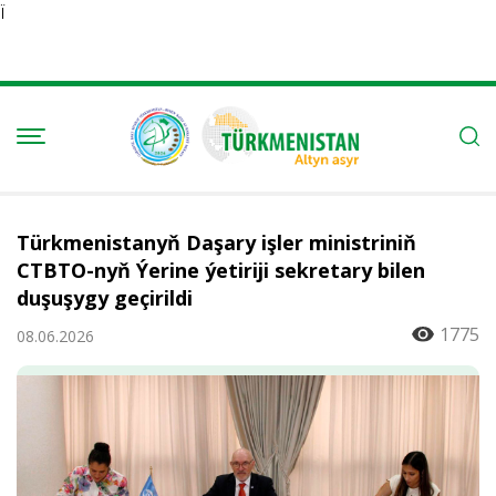
Ï
Türkmenistanyň Daşary işler ministriniň
CTBTO-nyň Ýerine ýetiriji sekretary bilen
duşuşygy geçirildi
1775
08.06.2026