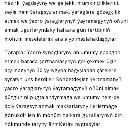
häzirki ýagdaýyny we geljekki mümkinçiliklerini,
şeýle hem ýaragsyzlanmak, ýaraglara gözegçilik
etmek we ýadro ýaraglarynyň ýaýramagynyň öňüni
almak ugurlaryndaky halkara gün tertibiniň
möhüm meselelerini ara alyp maslahatlaşdylar.
Taraplar Ýadro synaglaryny ählumumy gadagan
etmek barada şertnamasynyň gol çekmek üçin
açylmagynyň 30 ýyllygyna bagyşlanan çärelere
aýratyn üns berdiler. Söhbetdeşler Şertnamanyň
ýadro ýaraglarynyň ýaýramagynyň öňüni almak
düzgünini pugtalandyrmaga we umumy hem-de
doly ýaragsyzlanmak maksatlaryny ilerletmäge
gönükdirilen iň möhüm halkara gurallarynyň biri
hökmünde taryhy ähmiýetini nygtadylar.