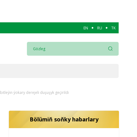
EN
RU
TK
eýin ýokary derejeli duşuşyk geçirildi
Bölümiň soňky habarlary