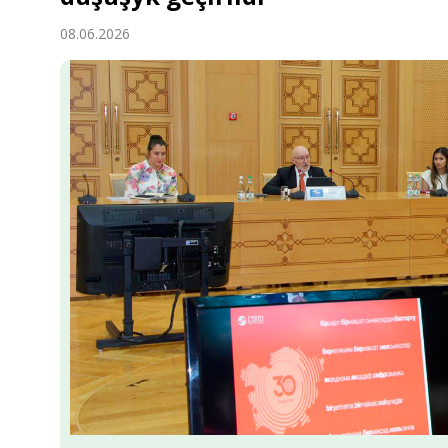
Ykdysadyýet
08.06.2026
Jemgyýet
Medeniýet
Ylym
Sport