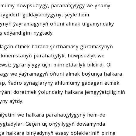
umumy howpsuzlygy, parahatçylygy we ynamy
yzygiderli goldaýandygyny, şeýle hem
arynyň ýaýramagynyň öňüni almak ulgamyndaky
ş edýändigini nygtady.
adagan etmek barada şertnamasy guramasynyň
Türkmenistanyň parahatçylyk, howpsuzlyk we
siz ygrarlylygy üçin minnetdarlyk bildirdi. Ol
nmagy we ýaýramagyň öňüni almak boýunça halkara
lläp, Ýadro synaglaryny ählumumy gadagan etmek
äni döretmek ýolundaky halkara jemgyýetçiliginiň
ny aýtdy.
iýetini we halkara parahatçylygyny hem-de
gtadylar. Geçen üç onýyllygyň dowamynda
a halkara binýadynyň esasy bölekleriniň birine