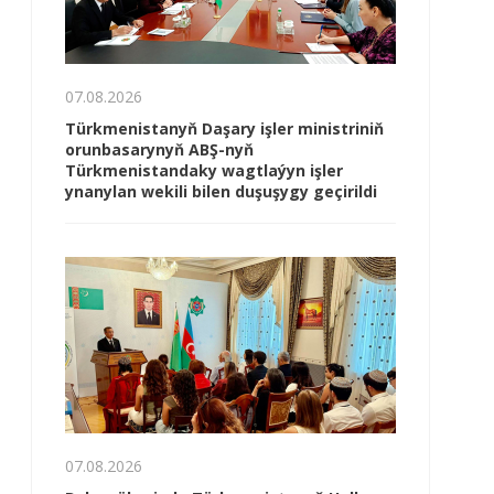
07.08.2026
Türkmenistanyň Daşary işler ministriniň
orunbasarynyň ABŞ-nyň
Türkmenistandaky wagtlaýyn işler
ynanylan wekili bilen duşuşygy geçirildi
07.08.2026