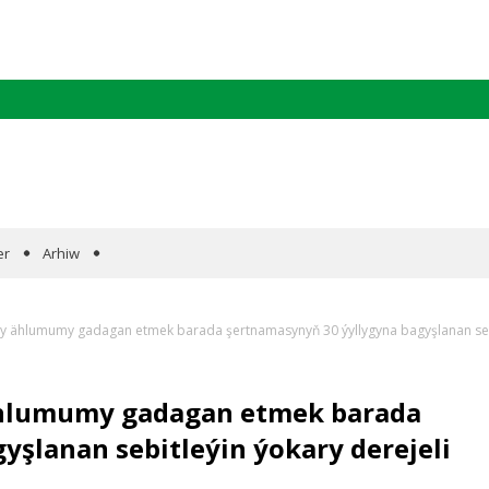
er
Arhiw
 ählumumy gadagan etmek barada şertnamasynyň 30 ýyllygyna bagyşlanan sebitl
ählumumy gadagan etmek barada
şlanan sebitleýin ýokary derejeli