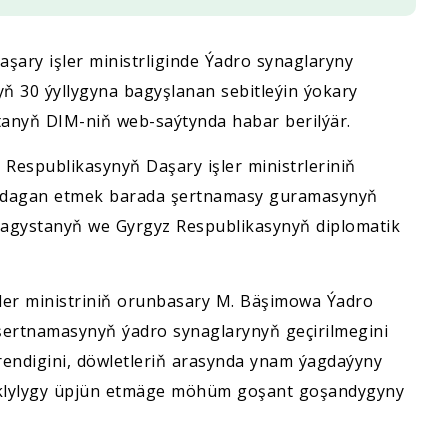
şary işler ministrliginde Ýadro synaglaryny
30 ýyllygyna bagyşlanan sebitleýin ýokary
stanyň DIM-niň web-saýtynda habar berilýär.
Respublikasynyň Daşary işler ministrleriniň
adagan etmek barada şertnamasy guramasynyň
azagystanyň we Gyrgyz Respublikasynyň diplomatik
ler ministriniň orunbasary M. Bäşimowa Ýadro
rtnamasynyň ýadro synaglarynyň geçirilmegini
endigini, döwletleriň arasynda ynam ýagdaýyny
lylygy üpjün etmäge möhüm goşant goşandygyny