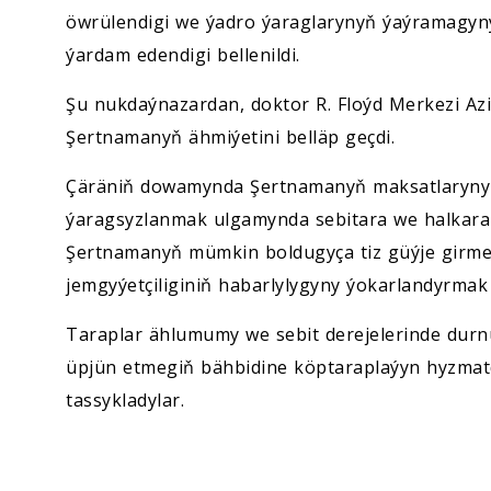
öwrülendigi we ýadro ýaraglarynyň ýaýramagyn
ýardam edendigi bellenildi.
Şu nukdaýnazardan, doktor R. Floýd Merkezi Az
Şertnamanyň ähmiýetini belläp geçdi.
Çäräniň dowamynda Şertnamanyň maksatlaryny w
ýaragsyzlanmak ulgamynda sebitara we halkara
Şertnamanyň mümkin boldugyça tiz güýje girme
jemgyýetçiliginiň habarlylygyny ýokarlandyrmak m
Taraplar ählumumy we sebit derejelerinde durn
üpjün etmegiň bähbidine köptaraplaýyn hyzmat
tassykladylar.