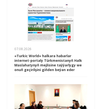
07.08.2026
«Turkic World» halkara habarlar
internet-portaly Türkmenistanyň Halk
Maslahatynyň mejlisine taýýarlygy we
onuň geçirilşini giňden beýan eder