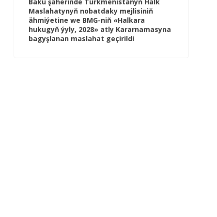
Baku şäherinde Türkmenistanyň Halk
Maslahatynyň nobatdaky mejlisiniň
ähmiýetine we BMG-niň «Halkara
hukugyň ýyly, 2028» atly Kararnamasyna
bagyşlanan maslahat geçirildi