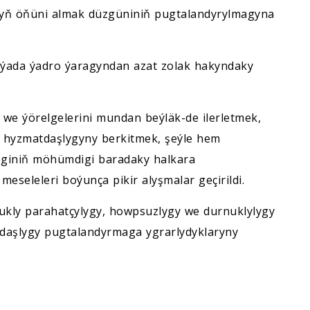
yň öňüni almak düzgüniniň pugtalandyrylmagyna
iýada ýadro ýaragyndan azat zolak hakyndaky
e ýörelgelerini mundan beýläk-de ilerletmek,
 hyzmatdaşlygyny berkitmek, şeýle hem
giniň möhümdigi baradaky halkara
eseleleri boýunça pikir alyşmalar geçirildi.
ukly parahatçylygy, howpsuzlygy we durnuklylygy
daşlygy pugtalandyrmaga ygrarlydyklaryny