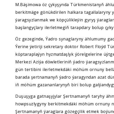
M.Bäşimowa öz çykyşynda Türkmenistanyň ähl
berkitmäge gönükdirilen halkara tagallalaryny 
ýaragsyzlanmak we köpçülikleýin gyryş ýaragl
başlangyçlary ilerletmegiň tarapdary bolup çyky
Öz gezeginde, Ýadro synaglaryny ählumumy g
Ýerine ýetiriji sekretary doktor Robert Floýd 
köptaraplaýyn hyzmatdaşlyk ýörelgelerine üýtgew
Merkezi Aziýa döwletleriniň ýadro ýaragsyzla
gün tertibini ilerletmekdäki möhüm ornuny be
barada şertnamanyň ýadro ýaragyndan azat düný
iň möhüm gazananlarynyň biri bolup galýandygy
Duşuşyga gatnaşyjylar Şertnamanyň taryhy ähm
howpsuzlygyny berkitmekdäki möhüm ornuny ny
Şertnamanyň ýaraglara gözegçilik etmek boýunç