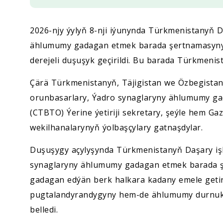
2026-njy ýylyň 8-nji iýunynda Türkmenistanyň Da
ählumumy gadagan etmek barada şertnamasynyň 
derejeli duşuşyk geçirildi. Bu barada Türkmeni
Çärä Türkmenistanyň, Täjigistan we Özbegistan 
orunbasarlary, Ýadro synaglaryny ählumumy g
(CTBTO) Ýerine ýetiriji sekretary, şeýle hem G
wekilhanalarynyň ýolbaşçylary gatnaşdylar.
Duşuşygy açylyşynda Türkmenistanyň Daşary iş
synaglaryny ählumumy gadagan etmek barada şe
gadagan edýän berk halkara kadany emele getir
pugtalandyrandygyny hem-de ählumumy durnuk
belledi.