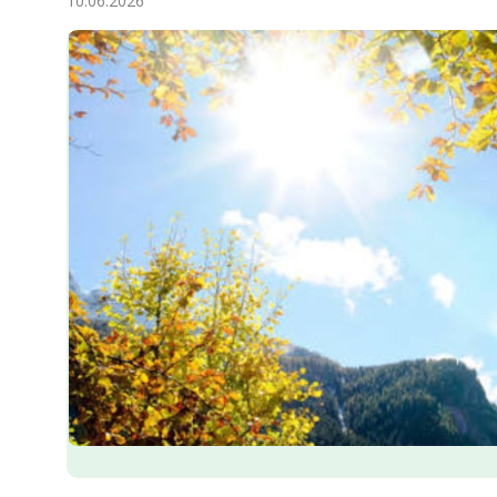
10.06.2026
Ykdysadyýet
Jemgyýet
Medeniýet
Ylym
Sport