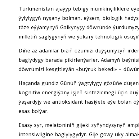
Türkmenistan ajaýyp tebigy mümkinçiliklere eýe
ýylylygyň nyşany bolman, eýsem, biologik hadys
täze eýýamynyň Galkynyşy döwründe ýurdumyzy
milletiň saglygynyň we ýokary tehnologik ösüşi
Diňe az adamlar biziň özümizi duýşumyzyň irden
baglydygy barada pikirlenýärler. Adamyň beýnisin
döwrümizi kesgitleýän «buýruk bekedi» – düwün 
Haçanda gündiz Günüň ýagtylygy gözüňe düşen
kognitiw energiýany işjeň sintezlemegi üçin buý
ýaşardyjy we antioksidant häsiýete eýe bolan 
esas bolýar.
Esasy syr, melatoniniň gijeki zyňyndysynyň amp
intensiwligine baglylygydyr. Gije gowy uky a