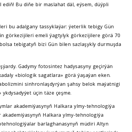
 ediň! Bu diňe bir maslahat däl, eýsem, düýpli
eleri bu adalgany tassyklaýar: ýeterlik tebigy Gün
n görkezijileri emeli ýagtylyk görkezijilere görä 70
bolsa tebigatyň bizi Gün bilen sazlaşykly durmuşda
raşýardy. Gadymy fotosintez hadysasyny geçirýän
adaly «biologik sagatlara» görä ýaşaýan eken.
bolizmini sinhronlaşdyrýan şahsy belok maýatnigi
» ykdysadyýet üçin täze çeşme.
lymlar akademiýasynyň Halkara ylmy-tehnologiýa
 akademiýasynyň Halkara ylmy-tehnologiýa
ehnologiýalar barlaghanasynyň müdiri Altyn