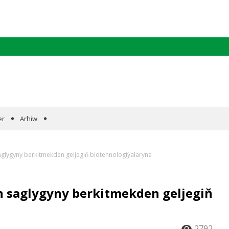
er
Arhiw
aglygyny berkitmekden geljegiň biotehnologiýalaryna
n saglygyny berkitmekden geljegiň
2792