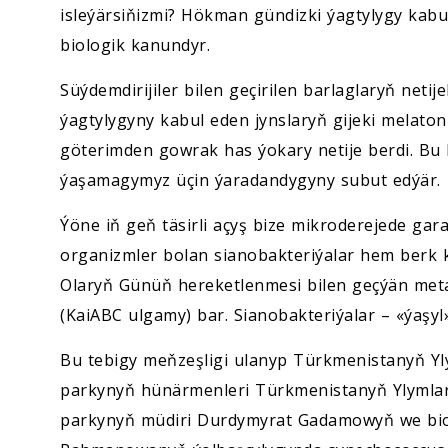
isleýärsiňizmi? Hökman gündizki ýagtylygy kabul
biologik kanundyr.
Süýdemdirijiler bilen geçirilen barlaglaryň netij
ýagtylygyny kabul eden jynslaryň gijeki melatoni
göterimden gowrak has ýokary netije berdi. Bu 
ýaşamagymyz üçin ýaradandygyny subut edýär.
Ýöne iň geň täsirli açyş bize mikroderejede ga
organizmler bolan sianobakteriýalar hem berk k
Olaryň Günüň hereketlenmesi bilen geçýän meta
(KaiABC ulgamy) bar. Sianobakteriýalar – «ýaşyl
Bu tebigy meňzeşligi ulanyp Türkmenistanyň Y
parkynyň hünärmenleri Türkmenistanyň Ylymlar
parkynyň müdiri Durdymyrat Gadamowyň we biot