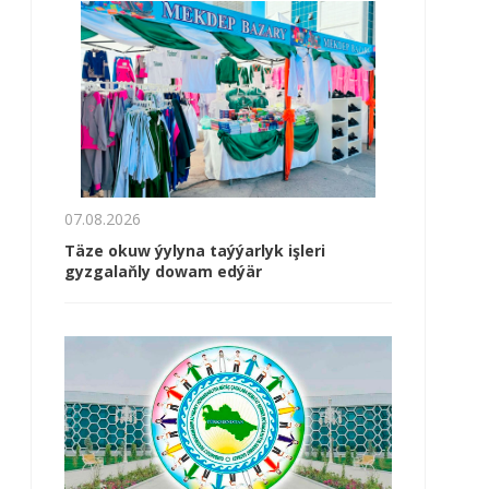
07.08.2026
Täze okuw ýylyna taýýarlyk işleri
gyzgalaňly dowam edýär