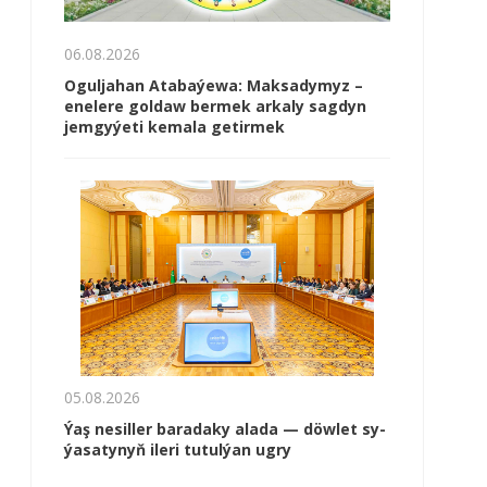
06.08.2026
Oguljahan Atabaýewa: Maksadymyz –
enelere goldaw bermek arkaly sagdyn
jemgyýeti kemala getirmek
05.08.2026
Ýaş ne­sil­ler ba­ra­da­ky ala­da — döw­let sy­
ýa­sa­ty­nyň ile­ri tu­tul­ýan ug­ry