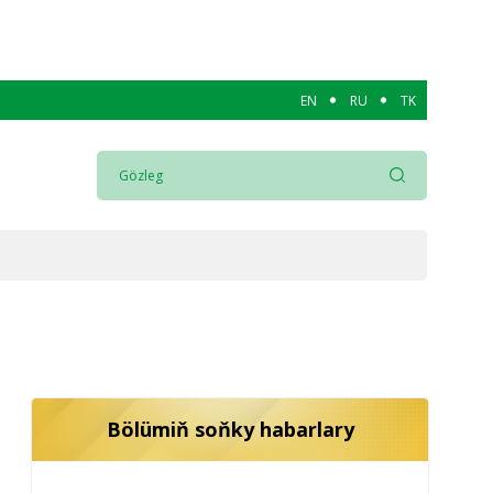
EN
RU
TK
Bölümiň soňky habarlary