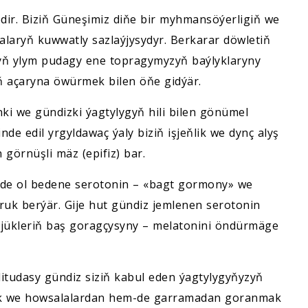
dir. Biziň Güneşimiz diňe bir myhmansöýerligiň we
alaryň kuwwatly sazlaýjysydyr. Berkarar döwletiň
ň ylym pudagy ene topragymyzyň baýlyklaryny
ň açaryna öwürmek bilen öňe gidýär.
ki we gündizki ýagtylygyň hili bilen gönümel
de edil yrgyldawaç ýaly biziň işjeňlik we dynç alyş
görnüşli mäz (epifiz) bar.
de ol bedene serotonin – «bagt gormony» we
ruk berýär. Gije hut gündiz jemlenen serotonin
öýjükleriň baş goragçysyny – melatonini öndürmäge
litudasy gündiz siziň kabul eden ýagtylygyňyzyň
lmak we howsalalardan hem-de garramadan goranmak