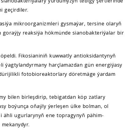
ianobakteriýalary ýurdumyzyň tebigy şertlerinde
 geçirdiler.
lýasiýa mikroorganizmleri gysmaýar, tersine olaryň
kdan goraýjy reaksiýa hökmünde sianobakteriýalar bir
öpeldi. Fikosianiniň kuwwatly antioksidantynyň
meli ýagtylandyrmany harçlamazdan gün energiýasy
dürijilikli fotobioreaktorlary döretmäge ýardam
 bilen birleşdirip, tebigatdan köp zatlary
sy boýunça oňaýly ýerleşen ülke bolman, ol
i ähli ugurlarynyň ene topragynyň pähim-
 mekanydyr.