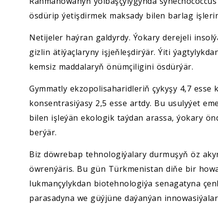
Rahmanowanyň ýolbaşçylygynda synechococcus s
ösdürip ýetişdirmek maksady bilen barlag işlerini
Netijeler haýran galdyrdy. Ýokary derejeli inso
gizlin ätiýaçlaryny işjeňleşdirýär. Ýiti ýagtyly
kemsiz maddalaryň önümçiligini ösdürýär.
Gymmatly ekzopolisaharidleriň çykyşy 4,7 esse k
konsentrasiýasy 2,5 esse artdy. Bu usulyýet e
bilen işleýän ekologik taýdan arassa, ýokary ön
berýär.
Biz döwrebap tehnologiýalary durmuşyň öz akymy
öwrenýäris. Bu gün Türkmenistan diňe bir howa
lukmançylykdan biotehnologiýa senagatyna çenl
parasadyna we güýjüne daýanýan innowasiýalar