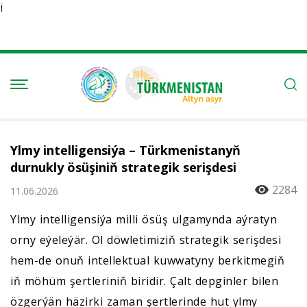
Ï
Ylmy intelligensiýa – Türkmenistanyň
durnukly ösüşiniň strategik serişdesi
2284
11.06.2026
Ylmy intelligensiýa milli ösüş ulgamynda aýratyn
orny eýeleýär. Ol döwletimiziň strategik serişdesi
hem-de onuň intellektual kuwwatyny berkitmegiň
iň möhüm şertleriniň biridir. Çalt depginler bilen
özgerýän häzirki zaman şertlerinde hut ylmy