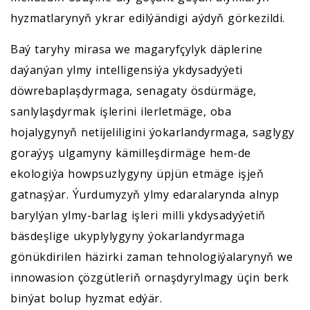
hyzmatlarynyň ykrar edilýändigi aýdyň görkezildi.
Baý taryhy mirasa we magaryfçylyk däplerine
daýanýan ylmy intelligensiýa ykdysadyýeti
döwrebaplaşdyrmaga, senagaty ösdürmäge,
sanlylaşdyrmak işlerini ilerletmäge, oba
hojalygynyň netijeliligini ýokarlandyrmaga, saglygy
goraýyş ulgamyny kämilleşdirmäge hem-de
ekologiýa howpsuzlygyny üpjün etmäge işjeň
gatnaşýar. Ýurdumyzyň ylmy edaralarynda alnyp
barylýan ylmy-barlag işleri milli ykdysadyýetiň
bäsdeşlige ukyplylygyny ýokarlandyrmaga
gönükdirilen häzirki zaman tehnologiýalarynyň we
innowasion çözgütleriň ornaşdyrylmagy üçin berk
binýat bolup hyzmat edýär.