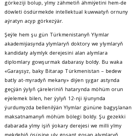
görkeziji bolup, ylmy zähmetiň ähmiýetini hem-de
döwleti ösdürmekde intellektual kuwwatyň ornuny
aýratyn acyp görkezýär.
Şeýle hem şu gün Türkmenistanyň Ylymlar
akademiýasynda ylymlaryň doktory we ylymlaryň
kandidaty alymlyk derejesini alan alymlara
diplomlary gowşurmak dabarasy boldy. Bu waka
«Garaşsyz, baky Bitarap Türkmenistan – bedew
batly at-myradyň mekany» diýen şygar astynda
geçýän ýylyň çäreleriniň hatarynda möhüm orun
eýelemek bilen, her ýylyň 12-nji iýunynda
ýurdumyzda bellenilýän Ylymlar gününe bagyşlanan
maksatnamanyň möhüm bölegi boldy. Şu gezekki
dabarada ylmy işiň ýokary derejesi we milli ylmy
mekdebiň ösüşine uly goşant goşan alymlaryň