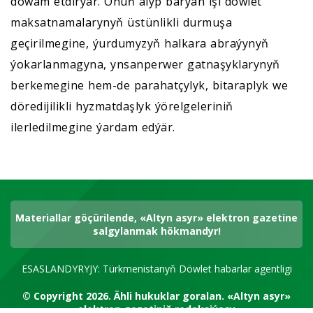
dowam etdirýär. Onuň alyp barýan işi döwlet
maksatnamalarynyň üstünlikli durmuşa
geçirilmegine, ýurdumyzyň halkara abraýynyň
ýokarlanmagyna, ynsanperwer gatnaşyklarynyň
berkemegine hem-de parahatçylyk, bitaraplyk we
döredijilikli hyzmatdaşlyk ýörelgeleriniň
ilerledilmegine ýardam edýär.
Materiallar göçürilende, «Altyn asyr» elektron gazetine
salgylanmak hökmandyr!
ESASLANDYRYJY: Türkmenistanyň Döwlet habarlar agentligi
© Copyright 2026.
Ähli hukuklar goralan.
«Altyn asyr»
elektron gazetiniň redaksiýasy