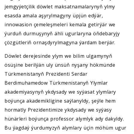
jemgyýetçilik döwlet maksatnamalarynyň ylmy
esasda amala aşyrylmagyny üpjün edýär,
innowasion çemeleşmeleri kemala getirýär we
ýurduň durmuşynyň ähli ugurlaryna öňdebaryjy
çözgütleriň ornaşdyrylmagyna ýardam berýär.
Döwlet derejesinde ylym we bilim ulgamynyň
ösüşine berilýän uly ünsüň nyşany hökmünde
Türkmenistanyň Prezidenti Serdar
Berdimuhamedow Türkmenistanyň Ylymlar
akademiyasynyň ykdysady we syýasat ylymlary
boýunça akademikligine saýlanyldy, şeýle hem
hormatly Prezidentimize ykdysady we syýasy
hünärleri boýunça professor alymlyk ady dakyldy.
Bu ýagdaý ýurdumyzyň alymlary üçin möhüm ugur