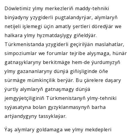
Döwletimiz ylmy merkezleriň maddy-tehniki
binýadyny yzygiderli pugtalandyrýar, alymlaryň
netijeli işlemegi üçin amatly şertleri döredýär we
halkara ylmy hyzmatdaşlygy giňeldýär.
Türkmenistanda yzygiderli geçirilýän maslahatlar,
simpoziumlar we forumlar tejribe alyşmaga, hünär
gatnaşyklaryny berkitmäge hem-de ýurdumyzyň
ylmy gazananlaryny dünýä giňişliginde öňe
sürmäge mümkinçilik berýär. Bu çärelere daşary
ýurtly alymlaryň gatnaşmagy dünýä
jemgyýetçiliginiň Türkmenistanyň ylmy-tehniki
syýasatyna bolan gyzyklanmasynyň barha
artýandygyny tassyklaýar.
Ýaş alymlary goldamaga we ylmy mekdepleri