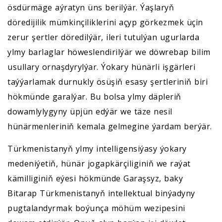
ösdürmäge aýratyn üns berilýär. Ýaşlaryň
döredijilik mümkinçiliklerini açyp görkezmek üçin
zerur şertler döredilýär, ileri tutulýan ugurlarda
ylmy barlaglar höweslendirilýär we döwrebap bilim
usullary ornaşdyrylýar. Ýokary hünärli işgärleri
taýýarlamak durnukly ösüşiň esasy şertleriniň biri
hökmünde garalýar. Bu bolsa ylmy däpleriň
dowamlylygyny üpjün edýär we täze nesil
hünärmenleriniň kemala gelmegine ýardam berýär.
Türkmenistanyň ylmy intelligensiýasy ýokary
medeniýetiň, hünär jogapkärçiliginiň we raýat
kämilliginiň eýesi hökmünde Garaşsyz, baky
Bitarap Türkmenistanyň intellektual binýadyny
pugtalandyrmak boýunça möhüm wezipesini