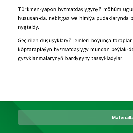
Türkmen-ýapon hyzmatdaşlygynyň möhüm ugurl
hususan-da, nebitgaz we himiýa pudaklarynda b
nygtaldy.
Geçirilen duşuşyklaryň jemleri boýunça tarapl
köptaraplaýyn hyzmatdaşlygy mundan beýläk-d
gyzyklanmalarynyň bardygyny tassykladylar.
Materiall