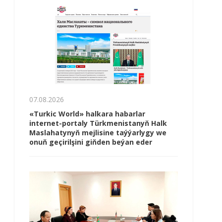
07.08.2026
«Turkic World» halkara habarlar
internet-portaly Türkmenistanyň Halk
Maslahatynyň mejlisine taýýarlygy we
onuň geçirilşini giňden beýan eder