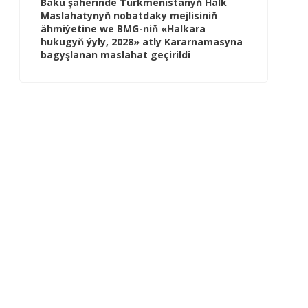
Baku şäherinde Türkmenistanyň Halk
Maslahatynyň nobatdaky mejlisiniň
ähmiýetine we BMG-niň «Halkara
hukugyň ýyly, 2028» atly Kararnamasyna
bagyşlanan maslahat geçirildi