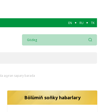
EN
RU
TK
ala aşyran sapary barada
Bölümiň soňky habarlary