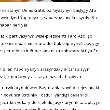
kmenistanyň Demokratik partiýasynyň başlygy Ata
ekiliýeti Ýaponiýa iş saparyny amala aşyrdy. Bu
habar berilýär.
tik partiýasynyň wise-prezidenti Taro Aso, şol
n-türkmen parlamentara dostluk toparynyň başlygy
işler ministriniň parlament orunbasary Arfiýa Eri
 bilen Ýaponiýanyň arasyndaky ikitaraplaýyn
süş ugurlaryny ara alyp maslahatlaşdylar.
naşyklaryň döwlet Baştutanlarynyň derejesindäki
r boýunça üstünlikli ösdürilýändigi bellenildi.
eçirilen ýokary derejeli duşuşyklaryň ikitaraplaýyn
ga goşan ähmiýetli goşandy nygtaldy.