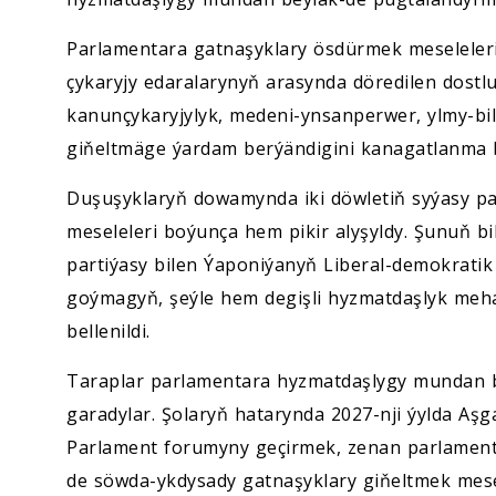
Parlamentara gatnaşyklary ösdürmek meselelerin
çykaryjy edaralarynyň arasynda döredilen dostlu
kanunçykaryjylyk, medeni-ynsanperwer, ylmy-bi
giňeltmäge ýardam berýändigini kanagatlanma bi
Duşuşyklaryň dowamynda iki döwletiň syýasy pa
meseleleri boýunça hem pikir alyşyldy. Şunuň b
partiýasy bilen Ýaponiýanyň Liberal-demokratik
goýmagyň, şeýle hem degişli hyzmatdaşlyk meh
bellenildi.
Taraplar parlamentara hyzmatdaşlygy mundan b
garadylar. Şolaryň hatarynda 2027-nji ýylda Aş
Parlament forumyny geçirmek, zenan parlament
de söwda-ykdysady gatnaşyklary giňeltmek mesel