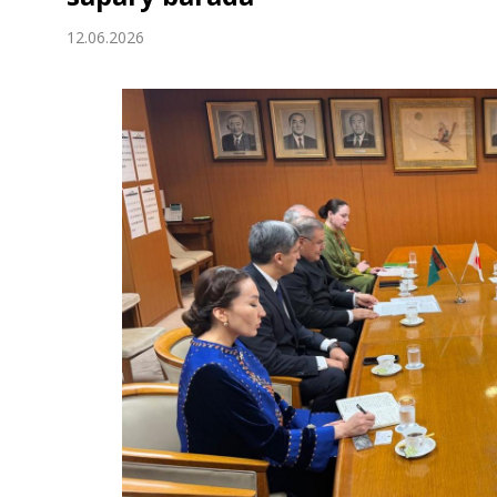
Ykdysadyýet
12.06.2026
Jemgyýet
Medeniýet
Ylym
Sport