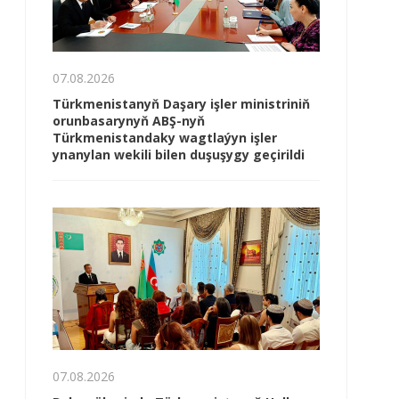
07.08.2026
Türkmenistanyň Daşary işler ministriniň
orunbasarynyň ABŞ-nyň
Türkmenistandaky wagtlaýyn işler
ynanylan wekili bilen duşuşygy geçirildi
07.08.2026