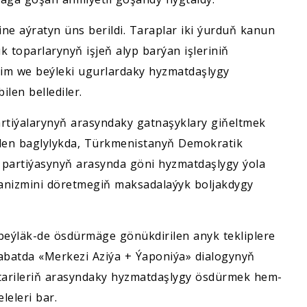
e aýratyn üns berildi. Taraplar iki ýurduň kanun
k toparlarynyň işjeň alyp barýan işleriniň
lim we beýleki ugurlardaky hyzmatdaşlygy
len bellediler.
rtiýalarynyň arasyndaky gatnaşyklary giňeltmek
ilen baglylykda, Türkmenistanyň Demokratik
 partiýasynyň arasynda göni hyzmatdaşlygy ýola
anizmini döretmegiň maksadalaýyk boljakdygy
eýläk-de ösdürmäge gönükdirilen anyk tekliplere
gabatda «Merkezi Aziýa + Ýaponiýa» dialogynyň
arileriň arasyndaky hyzmatdaşlygy ösdürmek hem-
eleri bar.