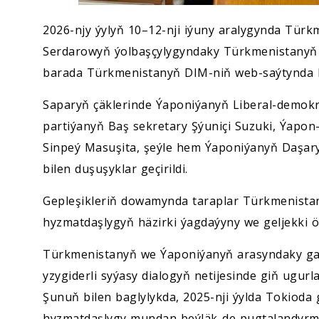
2026-njy ýylyň 10–12-nji iýuny aralygynda Tür
Serdarowyň ýolbaşçylygyndaky Türkmenistanyň w
barada Türkmenistanyň DIM-niň web-saýtynda 
Saparyň çäklerinde Ýaponiýanyň Liberal-demokra
partiýanyň Baş sekretary Şýuniçi Suzuki, Ýapo
Sinpeý Masuşita, şeýle hem Ýaponiýanyň Daşary 
bilen duşuşyklar geçirildi.
Gepleşikleriň dowamynda taraplar Türkmenistan
hyzmatdaşlygyň häzirki ýagdaýyny we geljekki ö
Türkmenistanyň we Ýaponiýanyň arasyndaky gat
yzygiderli syýasy dialogyň netijesinde giň ugurla
Şunuň bilen baglylykda, 2025-nji ýylda Tokioda g
hyzmatdaşlygy mundan beýläk-de pugtalandyrma