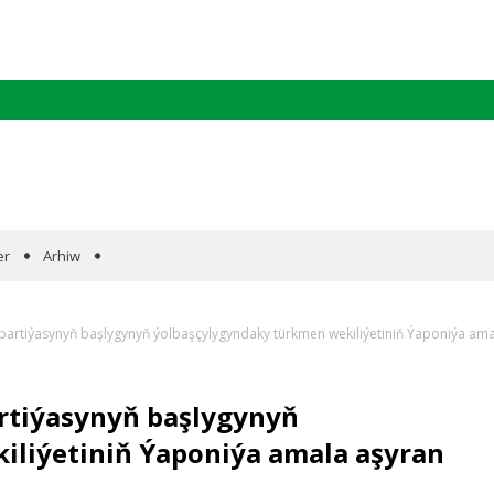
er
Arhiw
artiýasynyň başlygynyň ýolbaşçylygyndaky türkmen wekiliýetiniň Ýaponiýa am
rtiýasynyň başlygynyň
iliýetiniň Ýaponiýa amala aşyran