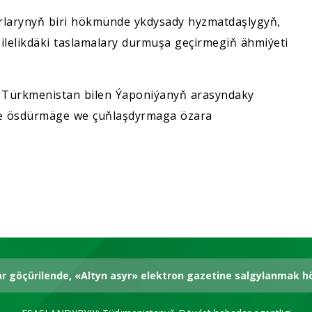
arynyň biri hökmünde ykdysady hyzmatdaşlygyň,
ilelikdäki taslamalary durmuşa geçirmegiň ähmiýeti
ar Türkmenistan bilen Ýaponiýanyň arasyndaky
e ösdürmäge we çuňlaşdyrmaga özara
ar göçürilende, «Altyn asyr» elektron gazetine salgylanmak 